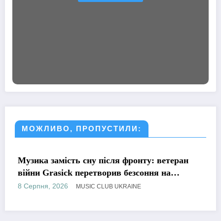
МОЖЛИВО, ПРОПУСТИЛИ:
МУЗИКА
ля фронту: ветеран
Романтична, але точно н
ив безсоння на
KATESELV представила 
роніка»
Supplier»
8 Серпня, 2026
 UKRAINE
MUSIC CLUB 