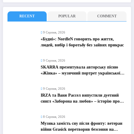
RECENT
POPULAR
COMMENT
9 Серпня, 2026
«Будні»: NordleN говорить про життя,
людей, вибір і боротьбу без зайвих прикрас
9 Серпня, 2026
SKARRA презентувала авторську пісню
«Жінка» – музичний портрет української
жінки сьогодення
9 Серпня, 2026
IRZA та Ваня Рассел випустили дуетний
сингл «Заборона на любов» – історію про
почуття, які неможливо зупинити
8 Серпня, 2026
Музика замість сну після фронту: ветеран
війни Grasick перетворив безсоння на