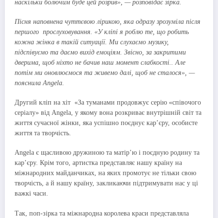
наскільки болючим буде цей розрив», — розповідає зірка.
Пісня наповнена чуттєвою лірикою, яка одразу зрозуміла після
першого прослуховування. «У кліпі я роблю те, що робить
кожна жінка в такій ситуації. Ми слухаємо музику,
підспівуємо та даємо вихід емоціям. Звісно, за закритими
дверима, щоб ніхто не бачив наш момент слабкості.. Але
потім ми оновлюємося та живемо далі, щоб не сталося», —
пояснила Angela.
Другий кліп на хіт «За туманами продовжує серію «співочого
серіалу» від Angela, у якому вона розкриває внутрішній світ та
життя сучасної жінки, яка успішно поєднує кар’єру, особисте
життя та творчість.
Angela є щасливою дружиною та матір’ю і поєдную родину та
кар’єру. Крім того, артистка представляє нашу країну на
міжнародних майданчиках, на яких промотує не тільки свою
творчість, а й нашу країну, закликаючи підтримувати нас у ці
важкі часи.
Так, поп-зірка та міжнародна королева краси представляла