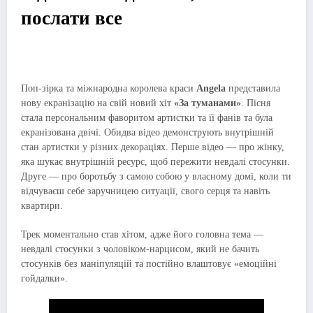
послати все
Поп-зірка та міжнародна королева краси
Angela
представила
нову екранізацію на свій новий хіт
«За туманами»
. Пісня
стала персональним фаворитом артистки та її фанів та була
екранізована двічі. Обидва відео демонструють внутрішній
стан артистки у різних декораціях. Перше відео — про жінку,
яка шукає внутрішній ресурс, щоб пережити невдалі стосунки.
Друге — про боротьбу з самою собою у власному домі, коли ти
відчуваєш себе заручницею ситуації, свого серця та навіть
квартири.
Трек моментально став хітом, адже його головна тема —
невдалі стосунки з чоловіком-нарцисом, який не бачить
стосунків без маніпуляцій та постійно влаштовує «емоційні
гойдалки».