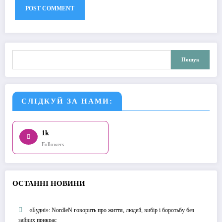
Пошук
Пошук
СЛІДКУЙ ЗА НАМИ:
1k
Followers
О
СТАННІ НОВИНИ
«Будні»: NordleN говорить про життя, людей, вибір і боротьбу без
зайвих прикрас