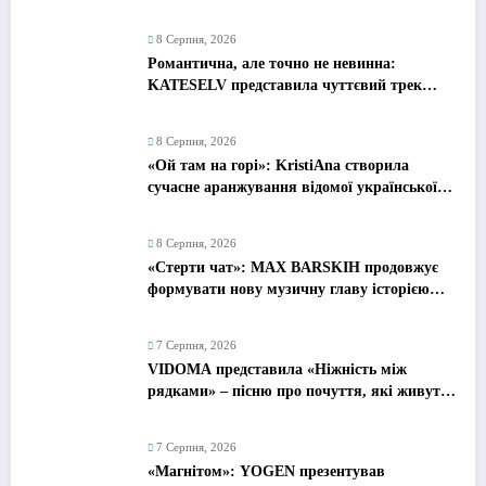
дебютний альбом «Поетроніка»
8 Серпня, 2026
Романтична, але точно не невинна:
KATESELV представила чуттєвий трек
«Love Supplier»
8 Серпня, 2026
«Ой там на горі»: KristiAna створила
сучасне аранжування відомої української
народної пісні
8 Серпня, 2026
«Стерти чат»: MAX BARSKIH продовжує
формувати нову музичну главу історією
про сучасне кохання
7 Серпня, 2026
VIDOMA представила «Ніжність між
рядками» – пісню про почуття, які живуть
у мовчанні
7 Серпня, 2026
«Магнітом»: YOGEN презентував