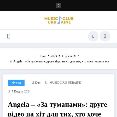
Перейти
до
контенту
Home
2024
Грудень
7
Angela – «За туманами»: друге відео на хіт для тих, хто хоче послати все
Музика
Кліп
MUSIC CLUB UKRAINE
7 Грудня, 2024
Angela – «За туманами»: друге
відео на хіт для тих, хто хоче