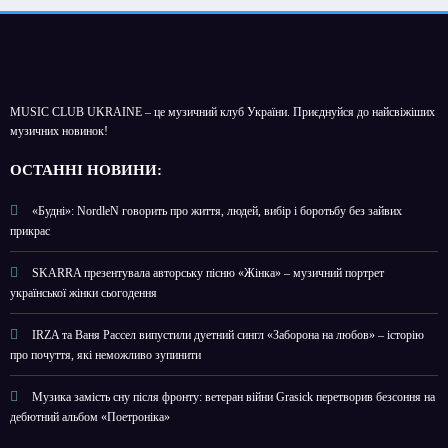
MUSIC CLUB UKRAINE – це музичний клуб України. Приєднуйся до найсвіжіших
музичних новинок!
О
СТАННІ НОВИНИ:
«Будні»: NordleN говорить про життя, людей, вибір і боротьбу без зайвих
прикрас
SKARRA презентувала авторську пісню «Жінка» – музичний портрет
української жінки сьогодення
IRZA та Ваня Рассел випустили дуетний сингл «Заборона на любов» – історію
про почуття, які неможливо зупинити
Музика замість сну після фронту: ветеран війни Grasick перетворив безсоння на
дебютний альбом «Поетроніка»