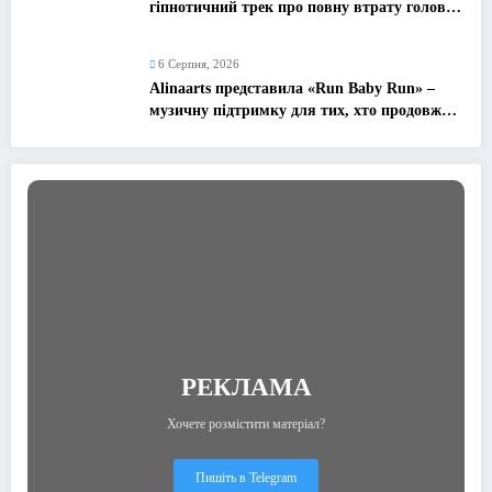
гіпнотичний трек про повну втрату голови
від почуттів
6 Серпня, 2026
Alinaarts представила «Run Baby Run» –
музичну підтримку для тих, хто продовжує
жити попри війну
РЕКЛАМА
Хочете розмістити матеріал?
Пишіть в Telegram