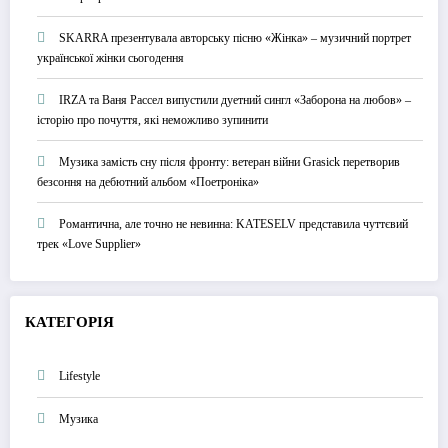
SKARRA презентувала авторську пісню «Жінка» – музичний портрет
української жінки сьогодення
IRZA та Ваня Рассел випустили дуетний сингл «Заборона на любов» –
історію про почуття, які неможливо зупинити
Музика замість сну після фронту: ветеран війни Grasick перетворив
безсоння на дебютний альбом «Поетроніка»
Романтична, але точно не невинна: KATESELV представила чуттєвий
трек «Love Supplier»
КАТЕГОРІЯ
Lifestyle
Музика