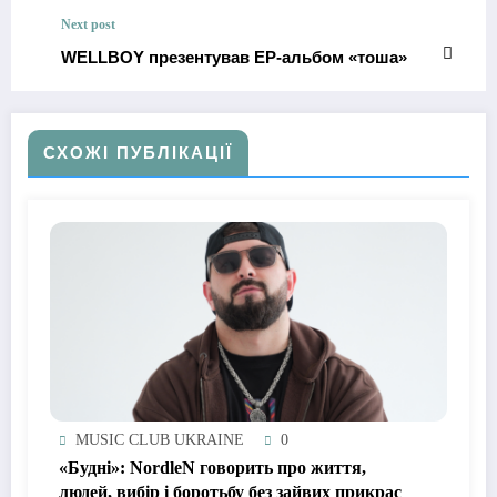
повідомлення у новому кліпі «Кличу»
Next post
WELLBOY презентував EP-альбом «тоша»
СХОЖІ ПУБЛІКАЦІЇ
MUSIC CLUB UKRAINE
0
«Будні»: NordleN говорить про життя,
людей, вибір і боротьбу без зайвих прикрас