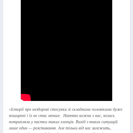
«Історії про нездорові стосунки зі складними чоловіками дуже
поширені і їх не стає менше. Напевно кожна з нас, колись
потрапляла у пастки таких хлопців. Вихід з таких ситуацій
лише один — розставання. Але тільки від нас залежить,