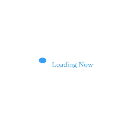
Loading Now
RAIN
MUSIC CLUB UKRAIN
E
0
тувала
ZORIN представив