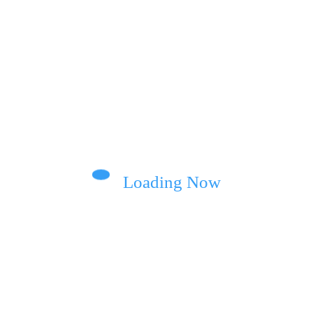
а пісню про болісний розрив стосунків
оєї цілі у важкі часи
Loading Now