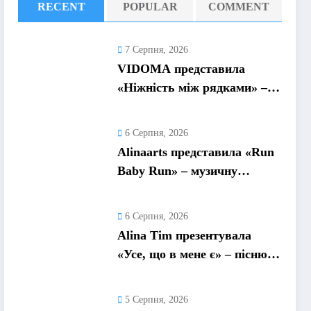
RECENT
POPULAR
COMMENT
7 Серпня, 2026
VIDOMA представила
«Ніжність між рядками» –
пісню про почуття, які
живуть у мовчанні
6 Серпня, 2026
Alinaarts представила «Run
Baby Run» – музичну
підтримку для тих, хто
продовжує жити попри
6 Серпня, 2026
війну
Alina Tim презентувала
«Усе, що в мене є» – пісню
про любов без драм,
маніпуляцій і зайвих ігор
5 Серпня, 2026