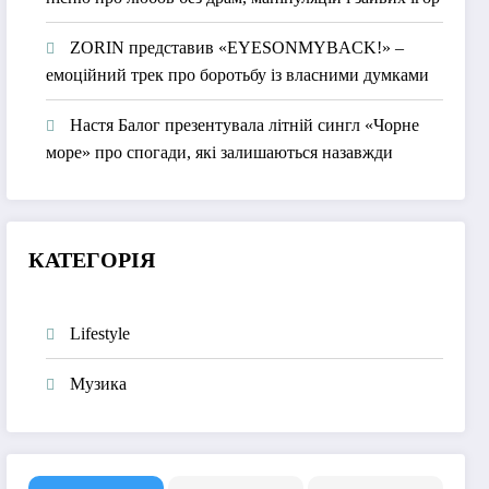
ZORIN представив «EYESONMYBACK!» –
емоційний трек про боротьбу із власними думками
Настя Балог презентувала літній сингл «Чорне
море» про спогади, які залишаються назавжди
КАТЕГОРІЯ
Lifestyle
Музика