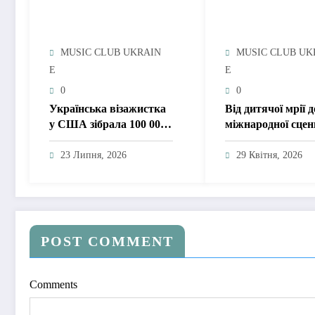
MUSIC CLUB UKRAIN
MUSIC CLUB UK
E
E
0
0
Українська візажистка
Від дитячої мрії д
у США зібрала 100 000
міжнародної сцен
гривень для дітей із
адвокатка Юлія
важкими
Ткаченко предст
23 Липня, 2026
29 Квітня, 2026
захворюваннями: як
Україну на MrsGl
краса стала
2026
інструментом допомоги
POST COMMENT
Comments