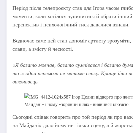
Період після телепроєкту став для Ігора часом глиб
моменти, коли хотілося зупинитися й обрати інший 
перспектив і психологічний тиск давалися взнаки.
Водночас саме цей етап допоміг артисту зрозуміти, 
слави, а змісту й чесності.
«Я багато мовчав, багато сумнівався і багато дума
то жодна перемога не матиме сенсу. Краще йти п
виконавець.
Сьогодні співак говорить про той період як про ва
на Майдані» дало йому не тільки сцену, а й жорстк