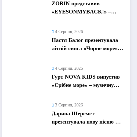
ZORIN представив
«EYESONMYBACK!» –
емоційний трек про
боротьбу із власними
4 Серпня, 2026
думками
Настя Балог презентувала
літній сингл «Чорне море»
про спогади, які
залишаються назавжди
4 Серпня, 2026
Гурт NOVA KIDS випустив
«Срібне море» – музичну
подорож у літо та
безтурботні 2010-ті
3 Серпня, 2026
Дарина Шеремет
презентувала нову пісню «А
я не відмовлю» про