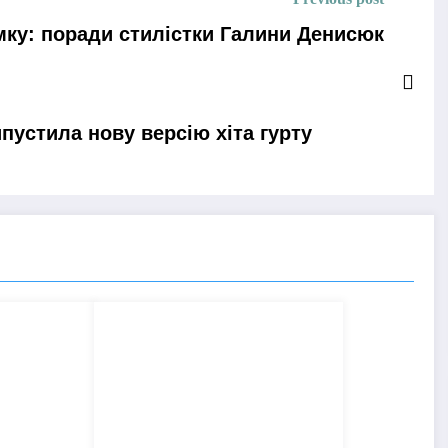
имку: поради стилістки Галини Денисюк
устила нову версію хіта гурту