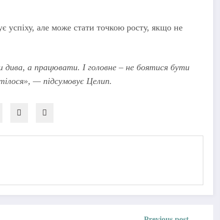
є успіху, але може стати точкою росту, якщо не
и дива, а працювати. І головне – не боятися бути
ілося», — підсумовує Целип.
Previous post