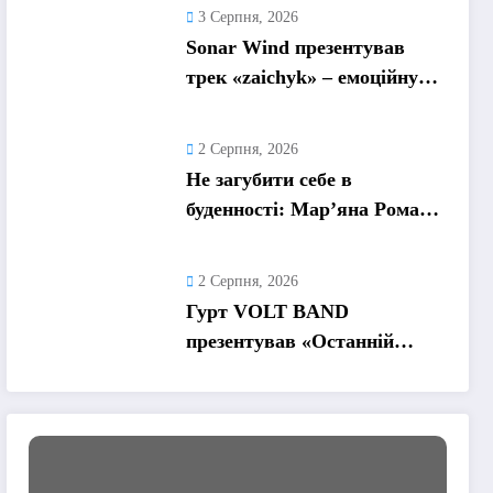
кохання, яке надихає
3 Серпня, 2026
Sonar Wind презентував
трек «zaichyk» – емоційну
історію про депресію, втому
та пошук виходу
2 Серпня, 2026
Не загубити себе в
буденності: Мар’яна Ромась
презентувала
танцювальний сингл «Хіба
2 Серпня, 2026
ти та»
Гурт VOLT BAND
презентував «Останній
танець» – ліричну історію
про кохання та найдорожчі
спогади