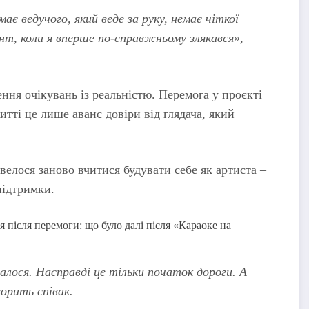
є ведучого, який веде за руку, немає чіткої
мент, коли я вперше по-справжньому злякався», —
ня очікувань із реальністю. Перемога у проєкті
итті це лише аванс довіри від глядача, який
велося заново вчитися будувати себе як артиста –
 підтримки.
алося. Насправді це тільки початок дороги. А
ворить співак.