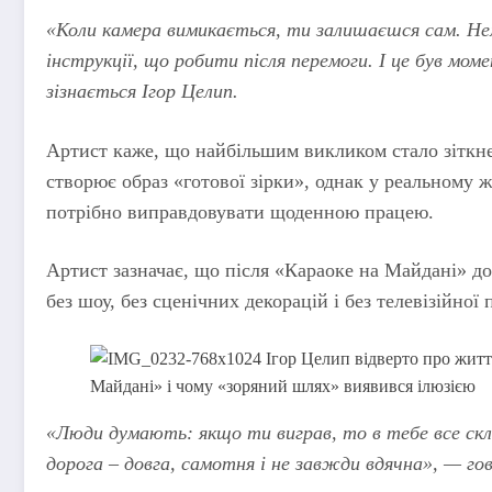
«Коли камера вимикається, ти залишаєшся сам. Нема
інструкції, що робити після перемоги. І це був мо
зізнається Ігор Целип.
Артист каже, що найбільшим викликом стало зіткнен
створює образ «готової зірки», однак у реальному ж
потрібно виправдовувати щоденною працею.
Артист зазначає, що після «Караоке на Майдані» до
без шоу, без сценічних декорацій і без телевізійної
«Люди думають: якщо ти виграв, то в тебе все скл
дорога – довга, самотня і не завжди вдячна», — го