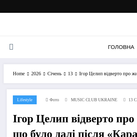
Перейти
до
контенту
ГОЛОВНА
Home
2026
Січень
13
Ігор Целип відверто про жи
Lifestyle
Фото
MUSIC CLUB UKRAINE
13 С
Ігор Целип відверто про
що було далі після «Кар