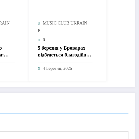
RAIN
MUSIC CLUB UKRAIN
E
0
о
5 березня у Броварах
и:
відбудеться благодійний
концерт до Дня весни
авить
«Пісня збирає друзів»
4 Березня, 2026
obe