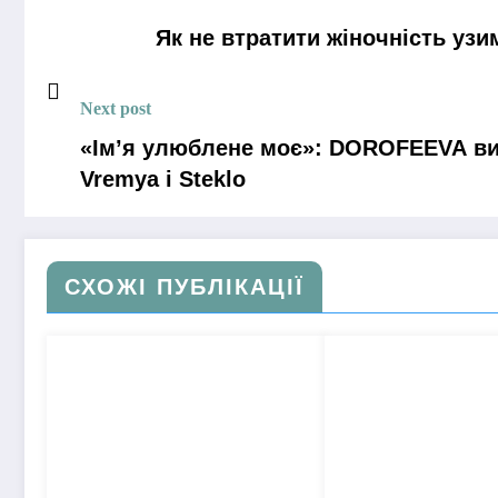
Як не втратити жіночність уз
Next post
«Ім’я улюблене моє»: DOROFEEVA вип
Vremya i Steklo
СХОЖІ ПУБЛІКАЦІЇ