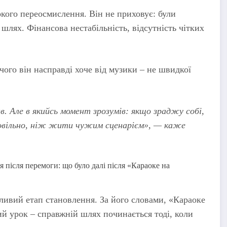
окого переосмислення. Він не приховує: були
шлях. Фінансова нестабільність, відсутність чітких
чого він насправді хоче від музики – не швидкої
в. Але в якийсь момент зрозумів: якщо зраджу собі,
овільно, ніж жити чужим сценарієм», — каже
жливий етап становлення. За його словами, «Караоке
ий урок – справжній шлях починається тоді, коли