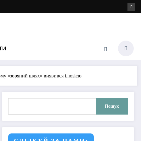
ТИ
чому «зоряний шлях» виявився ілюзією
Пошук
Пошук
СЛІДКУЙ ЗА НАМИ: