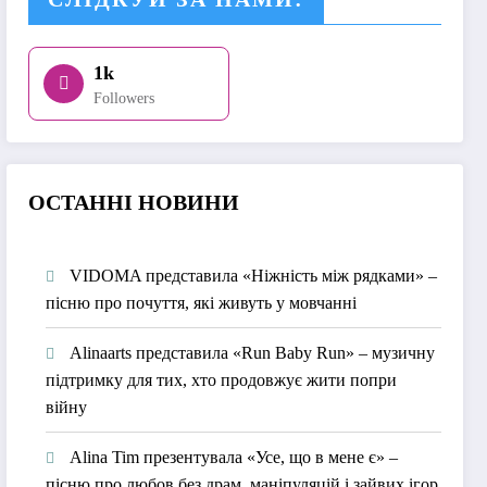
1k
Followers
О
СТАННІ НОВИНИ
VIDOMA представила «Ніжність між рядками» –
пісню про почуття, які живуть у мовчанні
Alinaarts представила «Run Baby Run» – музичну
підтримку для тих, хто продовжує жити попри
війну
Alina Tim презентувала «Усе, що в мене є» –
пісню про любов без драм, маніпуляцій і зайвих ігор