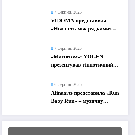
формувати нову музичну
главу історією про сучасне
7 Серпня, 2026
кохання
VIDOMA представила
«Ніжність між рядками» –
пісню про почуття, які
живуть у мовчанні
7 Серпня, 2026
«Магнітом»: YOGEN
презентував гіпнотичний
трек про повну втрату
голови від почуттів
6 Серпня, 2026
Alinaarts представила «Run
Baby Run» – музичну
підтримку для тих, хто
продовжує жити попри
війну