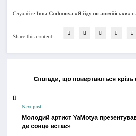
Слухайте
Inna Godunova «Я йду по-англійськи»
на
Share this content:
Спогади, що повертаються крізь
Next post
Молодий артист YaMotya презентував
де сонце встає»