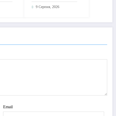
ний
сингл «Заборона на
кої
любов» – історію про
9 Серпня, 2026
почуття, які неможливо
зупинити
Email