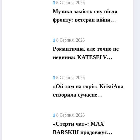
8 Серпня, 2026
неможливо зупинити
Музика замість сну після
фронту: ветеран війни
Grasick перетворив
безсоння на дебютний
8 Серпня, 2026
альбом «Поетроніка»
Романтична, але точно не
невинна: KATESELV
представила чуттєвий трек
«Love Supplier»
8 Серпня, 2026
«Ой там на горі»: KristiAna
створила сучасне
аранжування відомої
української народної пісні
8 Серпня, 2026
«Стерти чат»: MAX
BARSKIH продовжує