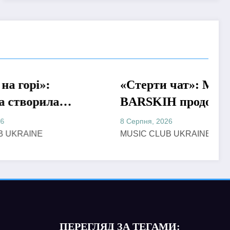
«Стерти чат»: MAX
МУЗИКА
ла
BARSKIH продовжує
ання
формувати нову
8 Серпня, 2026
ої
музичну главу історією
MUSIC CLUB UKRAINE
про сучасне кохання
ПЕРЕГЛЯД ЗА ТЕГАМИ: