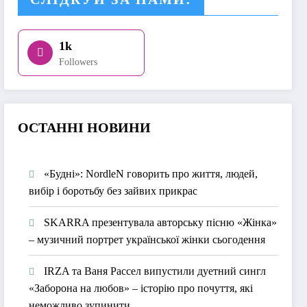
1k
Followers
О
СТАННІ НОВИНИ
«Будні»: NordleN говорить про життя, людей,
вибір і боротьбу без зайвих прикрас
SKARRA презентувала авторську пісню «Жінка»
– музичний портрет української жінки сьогодення
IRZA та Ваня Рассел випустили дуетний сингл
«Заборона на любов» – історію про почуття, які
неможливо зупинити