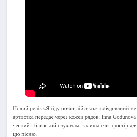
Новий реліз «Я йду по-англійськи» побудований не л
артистка передає через кожен рядок. Inna Godunov
чесний і близький слухачам, залишаючи простір для
цю пісню.