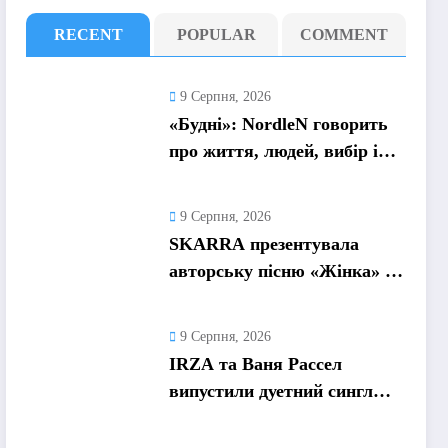
RECENT
POPULAR
COMMENT
9 Серпня, 2026
«Будні»: NordleN говорить
про життя, людей, вибір і
боротьбу без зайвих прикрас
9 Серпня, 2026
SKARRA презентувала
авторську пісню «Жінка» –
музичний портрет
української жінки
9 Серпня, 2026
сьогодення
IRZA та Ваня Рассел
випустили дуетний сингл
«Заборона на любов» –
історію про почуття, які