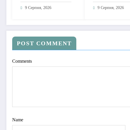
людей, вибір і боротьбу
«Жінка» – музич
без зайвих прикрас
портрет українсь
9 Серпня, 2026
9 Серпня, 2026
жінки сьогодення
POST COMMENT
Comments
Name