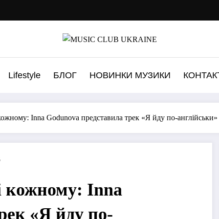
Lifestyle
БЛОГ
НОВИНКИ МУЗИКИ
КОНТАК
 кожному: Inna Godunova представила трек «Я йду по-англійськи»
6
і кожному: Inna
рек «Я йду по-