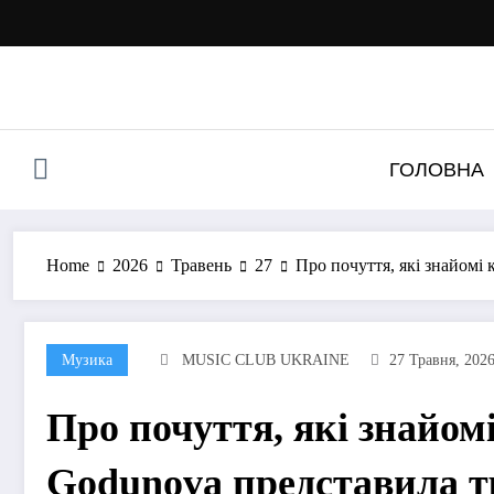
Перейти
до
контенту
ГОЛОВНА
Home
2026
Травень
27
Про почуття, які знайомі
Музика
MUSIC CLUB UKRAINE
27 Травня, 202
Про почуття, які знайом
Godunova представила т