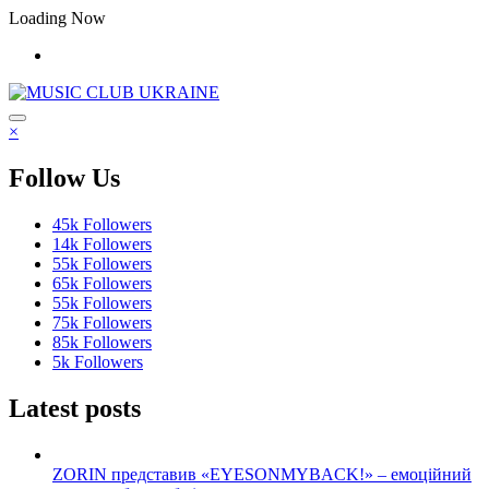
Перейти
Loading Now
до
контенту
×
Follow Us
45k
Followers
14k
Followers
55k
Followers
65k
Followers
55k
Followers
75k
Followers
85k
Followers
5k
Followers
Latest posts
ZORIN представив «EYESONMYBACK!» – емоційний