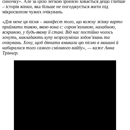
синочку». Але за цією легкою іронією ховається дещо глибше
– історія жінки, яка більше не погоджується жити під
мікроскопом чужих очікувань.
«Для мене ця пісня – маніфест того, що кожну жінку варто
приймати такою, якою вона є: сором’язливою, нахабною,
яскравою, у будь-якому її стані. Від нас постійно чогось
хочуть, накладають купу незрозумілих зобов’язань та
очікувань. Хочу, щоб дівчата вмикали цю пісню в машині й
набиралися того самого сміливого вайбу», — каже Анна
Трінчер.