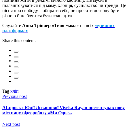
повинна жити в режимі вічного кастингу. Не мусить
підлаштовуватися під маму, хлопця, суспільство чи тренди. Це
пісня про свободу – обирати себе, не просити дозволу бути
різною й не боятися бути «занадто».
Слухайте
Анна Трінчер «Твоя мама»
на всіх
музичних
платформах
Share this content:
Tag
кліп
Previous post
AI-проєкт Юлії Лєвашової Viveka Rayan презентував нову
містичну відеороботу «Ми Одне».
Next post