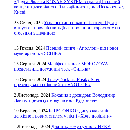
«Друга Ріка» та KOZAK SYSTEM зіграли фінальний
концерт цьогорічного благодійного туру «Нескорені» у
Києві
23 Січня, 2025
Український співак та блогер Шугар
випустив нову пісню «Діва» про вплив гороскопу на
стосунки з дівчиною
13 Грудня, 2024
Перший сингл «Аполлон» від нової
мультартистки SCHIRA
15 Серпня, 2024
Маніфест жінок: MOROZOVA
представила потужний трек «Сильна»
16 Серпня, 2024
Tricky Nicki та Freaky Siren
презентували спільний хіт «NOT OK»
2 Листопада, 2024
Кохання з досвідом: Володимир
Дантес презентує нову пісню «Руда вода»
10 Вересня, 2024
KRISTONKO здивувала фанів
легкістю і новим стилем у пісні «Хочу повірити»
1 Листопада, 2024
Для тих, кому сумно: CHEEV