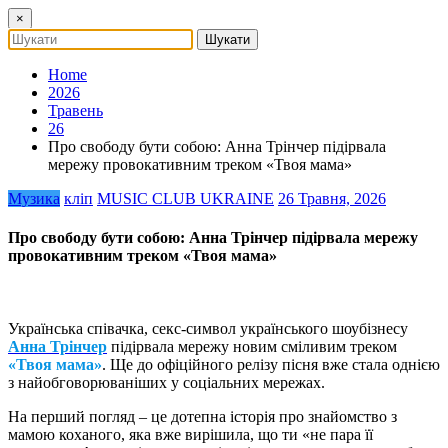
×
Home
2026
Травень
26
Про свободу бути собою: Анна Трінчер підірвала
мережу провокативним треком «Твоя мама»
Музика
кліп
MUSIC CLUB UKRAINE
26 Травня, 2026
Про свободу бути собою: Анна Трінчер підірвала мережу
провокативним треком «Твоя мама»
Українська співачка, секс-символ українського шоубізнесу
Анна Трінчер
підірвала мережу новим сміливим треком
«Твоя мама»
. Ще до офіційного релізу пісня вже стала однією
з найобговорюваніших у соціальних мережах.
На перший погляд – це дотепна історія про знайомство з
мамою коханого, яка вже вирішила, що ти «не пара її