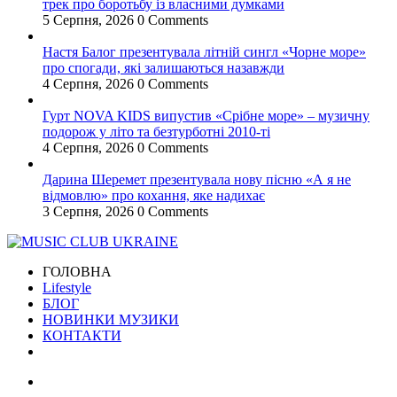
трек про боротьбу із власними думками
5 Серпня, 2026
0 Comments
Настя Балог презентувала літній сингл «Чорне море»
про спогади, які залишаються назавжди
4 Серпня, 2026
0 Comments
Гурт NOVA KIDS випустив «Срібне море» – музичну
подорож у літо та безтурботні 2010-ті
4 Серпня, 2026
0 Comments
Дарина Шеремет презентувала нову пісню «А я не
відмовлю» про кохання, яке надихає
3 Серпня, 2026
0 Comments
ГОЛОВНА
Lifestyle
БЛОГ
НОВИНКИ МУЗИКИ
КОНТАКТИ