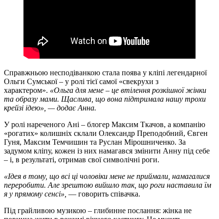
Справжньою несподіванкою стала поява у кліпі легендарної
Ольги Сумської – у ролі тієї самої «свекрухи з
характером».
«Ольга для мене – це втілення розкішної жінки
та образу мами. Щаслива, що вона підтримала нашу трохи
крейзі ідею», — додає Анна.
У ролі нареченого Ані – блогер Максим Ткачов, а компанію
«рогатих» колишніх склали Олександр Преподобний, Євген
Гуня, Максим Темчишин та Руслан Мірошниченко. За
задумом кліпу, кожен із них намагався змінити Анну під себе
– і, в результаті, отримав свої символічні роги.
«Ідея в тому, що всі ці чоловіки мене не приймали, намагалися
переробити. Але зрештою вийшло так, що роги наставила їм
я у прямому сенсі»,
— говорить співачка.
Під грайливою музикою – глибинне послання: жінка не