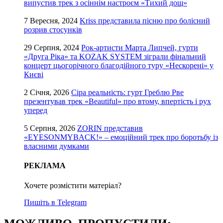
випустив трек з осіннім настроєм «Тихий дощ»
7 Вересня, 2024
Kriss представила пісню про болісний
розрив стосунків
29 Серпня, 2024
Рок-артисти Марта Липчей, гурти
«Друга Ріка» та KOZAK SYSTEM зіграли фінальний
концерт цьогорічного благодійного туру «Нескорені» у
Києві
2 Січня, 2026
Сіра реальність: гурт Греблю Рве
презентував трек «Beautiful» про втому, впертість і рух
уперед
5 Серпня, 2026
ZORIN представив
«EYESONMYBACK!» – емоційний трек про боротьбу із
власними думками
РЕКЛАМА
Хочете розмістити матеріал?
Пишіть в Telegram