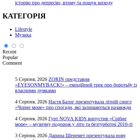
історію про депресію, втому та пошук виходу
КАТЕГОРІЯ
Lifestyle
Музика
Recent
Popular
Comment
5 Серпня, 2026
ZORIN представив
«EYESONMYBACK!» – емоційний трек про боротьбу із
власними думками
4 Серпня, 2026
Настя Балог презентувала літній сингл
«Чорне море» про спогади, які залишаються назавжди
4 Серпня, 2026
Гурт NOVA KIDS випустив «Срібне
море» – музичну подорож у літо та безтурботні 2010-ті
3 Серпня, 2026
Дарина Шеремет презентувала нову