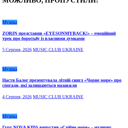
МОЖЛИВО, ПРОПУСТИЛИ:
Музика
ZORIN представив «EYESONMYBACK!» – емоційний
трек про боротьбу із власними думками
5 Серпня, 2026
MUSIC CLUB UKRAINE
Музика
Настя Балог презентувала літній сингл «Чорне море» про
спогади, які залишаються назавжди
4 Серпня, 2026
MUSIC CLUB UKRAINE
Музика
Гурт NOVA KIDS випустив «Срібне море» – музичну