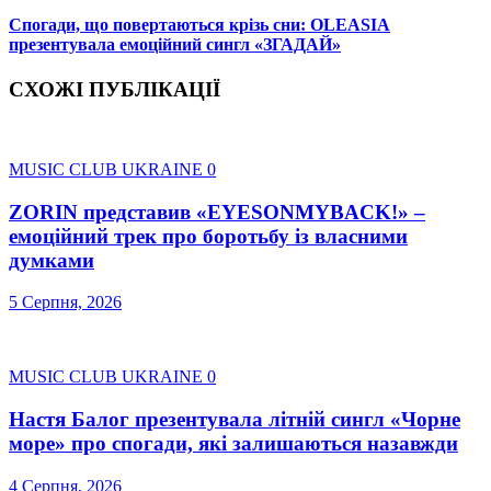
Спогади, що повертаються крізь сни: OLEASIA
презентувала емоційний сингл «ЗГАДАЙ»
СХОЖІ ПУБЛІКАЦІЇ
MUSIC CLUB UKRAINE
0
ZORIN представив «EYESONMYBACK!» –
емоційний трек про боротьбу із власними
думками
5 Серпня, 2026
MUSIC CLUB UKRAINE
0
Настя Балог презентувала літній сингл «Чорне
море» про спогади, які залишаються назавжди
4 Серпня, 2026