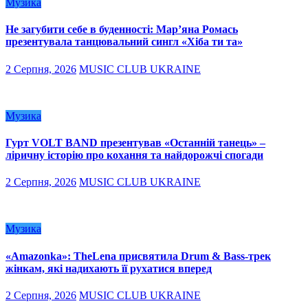
Музика
Не загубити себе в буденності: Мар’яна Ромась
презентувала танцювальний сингл «Хіба ти та»
2 Серпня, 2026
MUSIC CLUB UKRAINE
Музика
Гурт VOLT BAND презентував «Останній танець» –
ліричну історію про кохання та найдорожчі спогади
2 Серпня, 2026
MUSIC CLUB UKRAINE
Музика
«Amazonka»: TheLena присвятила Drum & Bass-трек
жінкам, які надихають її рухатися вперед
2 Серпня, 2026
MUSIC CLUB UKRAINE