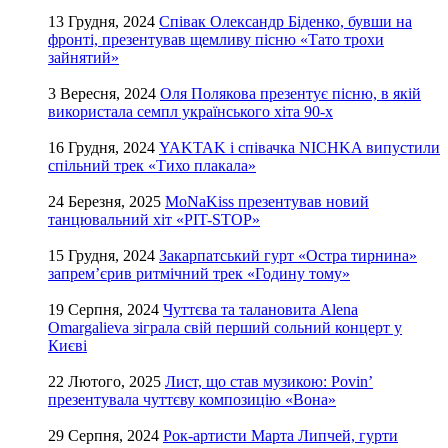
13 Грудня, 2024
Співак Олександр Біденко, бувши на
фронті, презентував щемливу пісню «Тато трохи
зайнятий»
3 Вересня, 2024
Оля Полякова презентує пісню, в якій
використала семпл українського хіта 90-х
16 Грудня, 2024
YAKTAK і співачка NICHKA випустили
спільний трек «Тихо плакала»
24 Березня, 2025
MoNaKiss презентував новий
танцювальний хіт «PIT-STOP»
15 Грудня, 2024
Закарпатський гурт «Остра тирнина»
запрем’єрив ритмічний трек «Годину тому»
19 Серпня, 2024
Чуттєва та талановита Alena
Omargalieva зіграла свій перший сольний концерт у
Києві
22 Лютого, 2025
Лист, що став музикою: Povin’
презентувала чуттєву композицію «Вона»
29 Серпня, 2024
Рок-артисти Марта Липчей, гурти