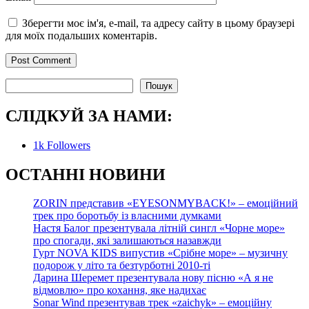
Зберегти моє ім'я, e-mail, та адресу сайту в цьому браузері
для моїх подальших коментарів.
Пошук
Пошук
СЛІДКУЙ ЗА НАМИ:
1k
Followers
О
СТАННІ НОВИНИ
ZORIN представив «EYESONMYBACK!» – емоційний
трек про боротьбу із власними думками
Настя Балог презентувала літній сингл «Чорне море»
про спогади, які залишаються назавжди
Гурт NOVA KIDS випустив «Срібне море» – музичну
подорож у літо та безтурботні 2010-ті
Дарина Шеремет презентувала нову пісню «А я не
відмовлю» про кохання, яке надихає
Sonar Wind презентував трек «zaichyk» – емоційну