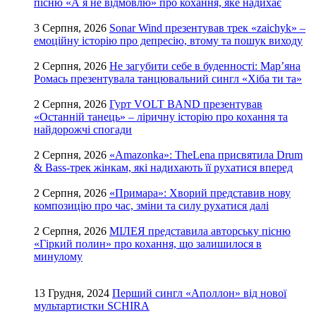
пісню «А я не відмовлю» про кохання, яке надихає
3 Серпня, 2026
Sonar Wind презентував трек «zaichyk» –
емоційну історію про депресію, втому та пошук виходу
2 Серпня, 2026
Не загубити себе в буденності: Мар’яна
Ромась презентувала танцювальний сингл «Хіба ти та»
2 Серпня, 2026
Гурт VOLT BAND презентував
«Останній танець» – ліричну історію про кохання та
найдорожчі спогади
2 Серпня, 2026
«Amazonka»: TheLena присвятила Drum
& Bass-трек жінкам, які надихають її рухатися вперед
2 Серпня, 2026
«Примара»: Хворий представив нову
композицію про час, зміни та силу рухатися далі
2 Серпня, 2026
МІЛЕЯ представила авторську пісню
«Гіркий полин» про кохання, що залишилося в
минулому
13 Грудня, 2024
Перший сингл «Аполлон» від нової
мультартистки SCHIRA