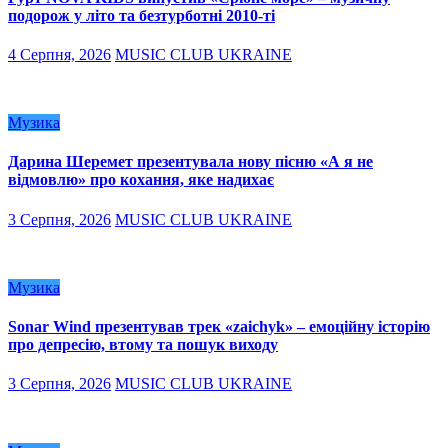
подорож у літо та безтурботні 2010-ті
4 Серпня, 2026
MUSIC CLUB UKRAINE
Музика
Дарина Шеремет презентувала нову пісню «А я не
відмовлю» про кохання, яке надихає
3 Серпня, 2026
MUSIC CLUB UKRAINE
Музика
Sonar Wind презентував трек «zaichyk» – емоційну історію
про депресію, втому та пошук виходу
3 Серпня, 2026
MUSIC CLUB UKRAINE