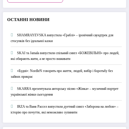
О
СТАННІ НОВИНИ
SHAMRAYEVSKA випустила «Граблі» – іронічний саундтрек для
стосунків без ідеальної казки
SKAI та Jamala випустили спільний сингл «БОЖЕВІЛЬНІ» про людей,
які обирають жити, а не просто виживати
«Будні»: NordleN говорить про життя, людей, вибір і боротьбу без
зайвих прикрас
SKARRA презентувала авторську пісню «Жінка» – музичний портрет
української жінки сьогодення
IRZA та Ваня Рассел випустили дуетний сингл «Заборона на любов» –
історію про почуття, які неможливо зупинити