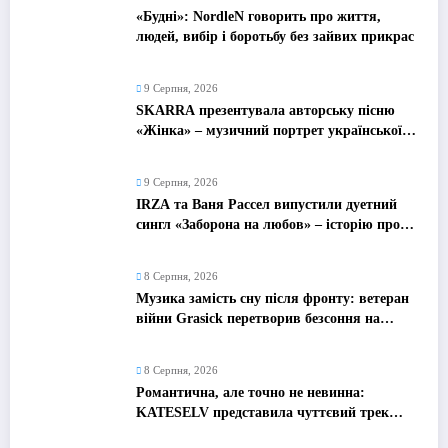
«Будні»: NordleN говорить про життя,
людей, вибір і боротьбу без зайвих прикрас
9 Серпня, 2026
SKARRA презентувала авторську пісню
«Жінка» – музичний портрет української
жінки сьогодення
9 Серпня, 2026
IRZA та Ваня Рассел випустили дуетний
сингл «Заборона на любов» – історію про
почуття, які неможливо зупинити
8 Серпня, 2026
Музика замість сну після фронту: ветеран
війни Grasick перетворив безсоння на
дебютний альбом «Поетроніка»
8 Серпня, 2026
Романтична, але точно не невинна:
KATESELV представила чуттєвий трек
«Love Supplier»