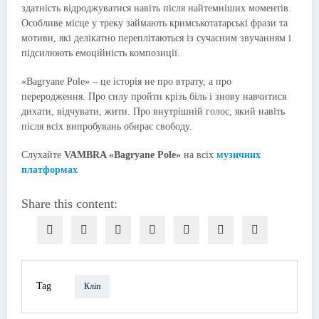
здатність відроджуватися навіть після найтемніших моментів.
Особливе місце у треку займають кримськотатарські фрази та
мотиви, які делікатно переплітаються із сучасним звучанням і
підсилюють емоційність композиції.
«Bagryane Pole» – це історія не про втрату, а про
переродження. Про силу пройти крізь біль і знову навчитися
дихати, відчувати, жити. Про внутрішній голос, який навіть
після всіх випробувань обирає свободу.
Слухайте
VAMBRA «Bagryane Pole»
на всіх
музичних
платформах
Share this content:
Tag
Кліп