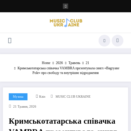
Перейти
до
контенту
Home
2026
Травень
21
Кримськотатарська співачка VAMBRA презентувала сингл «Bagryane
Pole» про свободу та внутрішнє відродження
Музика
Кліп
MUSIC CLUB UKRAINE
21 Травня, 2026
Кримськотатарська співачка