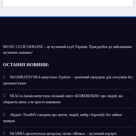
MUSIC CLUB UKRAINE – це музичний клуб України. Приєднуйся до найсвіжіших
музичних новинок!
О
СТАННІ НОВИНИ:
SHAMRAYEVSKA випустила «Граблі» – іронічний саундтрек для стосунків без
ідеальної казки
SKAI та Jamala випустили спільний сингл «БОЖЕВІЛЬНІ» про людей, які
обирають жити, а не просто виживати
«Будні»: NordleN говорить про життя, людей, вибір і боротьбу без зайвих
прикрас
SKARRA презентувала авторську пісню «Жінка» – музичний портрет