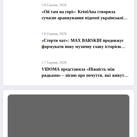
8 Серпня, 2026
«Ой там на горі»: KristiAna створила
сучасне аранжування відомої української
народної пісні
8 Серпня, 2026
«Стерти чат»: MAX BARSKIH продовжує
формувати нову музичну главу історією
про сучасне кохання
7 Серпня, 2026
VIDOMA представила «Ніжність між
рядками» – пісню про почуття, які живуть
у мовчанні