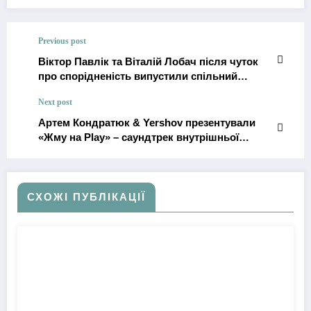
Previous post
Віктор Павлік та Віталій Лобач після чуток
про спорідненість випустили спільний
романтичний трек «Ягоди»
Next post
Артем Кондратюк & Yershov презентували
«Жму на Play» – саундтрек внутрішньої
трансформації
СХОЖІ ПУБЛІКАЦІЇ