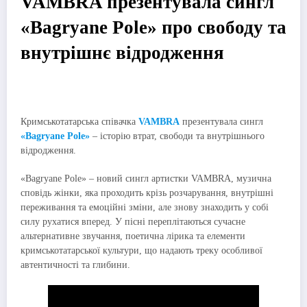
VAMBRA презентувала сингл
«Bagryane Pole» про свободу та
внутрішнє відродження
Кримськотатарська співачка
VAMBRA
презентувала сингл
«Bagryane Pole»
– історію втрат, свободи та внутрішнього
відродження.
«Bagryane Pole» – новий сингл артистки VAMBRA, музична
сповідь жінки, яка проходить крізь розчарування, внутрішні
переживання та емоційні зміни, але знову знаходить у собі
силу рухатися вперед. У пісні переплітаються сучасне
альтернативне звучання, поетична лірика та елементи
кримськотатарської культури, що надають треку особливої
автентичності та глибини.