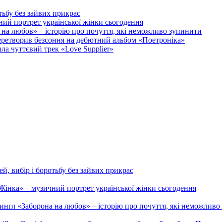
тьбу без зайвих прикрас
ий портрет української жінки сьогодення
на любов» – історію про почуття, які неможливо зупинити
 перетворив безсоння на дебютний альбом «Поетроніка»
а чуттєвий трек «Love Supplier»
й, вибір і боротьбу без зайвих прикрас
інка» – музичний портрет української жінки сьогодення
ингл «Заборона на любов» – історію про почуття, які неможливо