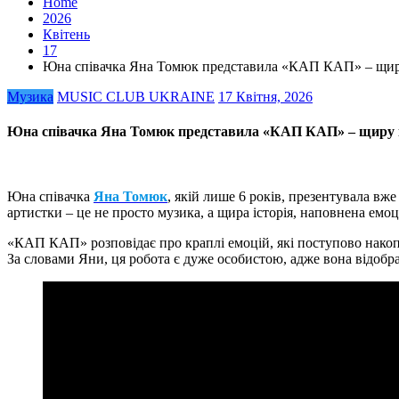
Home
2026
Квітень
17
Юна співачка Яна Томюк представила «КАП КАП» – щиру 
Музика
MUSIC CLUB UKRAINE
17 Квітня, 2026
Юна співачка Яна Томюк представила «КАП КАП» – щиру іс
Юна співачка
Яна Томюк
, якій лише 6 років, презентувала вже
артистки – це не просто музика, а щира історія, наповнена емо
«КАП КАП» розповідає про краплі емоцій, які поступово накопи
За словами Яни, ця робота є дуже особистою, адже вона відобра