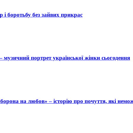
р і боротьбу без зайвих прикрас
 музичний портрет української жінки сьогодення
аборона на любов» – історію про почуття, які нем