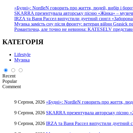
«Будні»: NordleN говорить про життя, людей, вибір і боро
SKARRA презентувала авторську пісню «Жінка» – музичн
IRZA та Ваня Рассел випустили дуетний сингл «Заборона 
Музика замість сну після фронту: ветеран війни Grasick
Романтична, але точно не невинна: KATESELV представил
КАТЕГОРІЯ
Lifestyle
Музика
Recent
Popular
Comment
9 Серпня, 2026
«Будні»: NordleN говорить про життя, люде
9 Серпня, 2026
SKARRA презентувала авторську пісню «Ж
9 Серпня, 2026
IRZA та Ваня Рассел випустили дуетний с