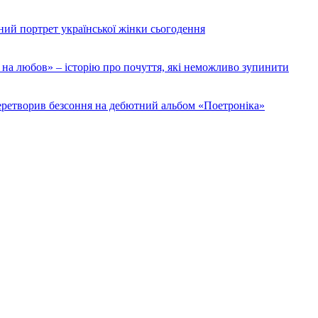
ий портрет української жінки сьогодення
на любов» – історію про почуття, які неможливо зупинити
 перетворив безсоння на дебютний альбом «Поетроніка»