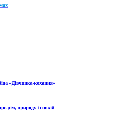
мах
рбіна «Дівчинка-кохання»
о дім, природу і спокій