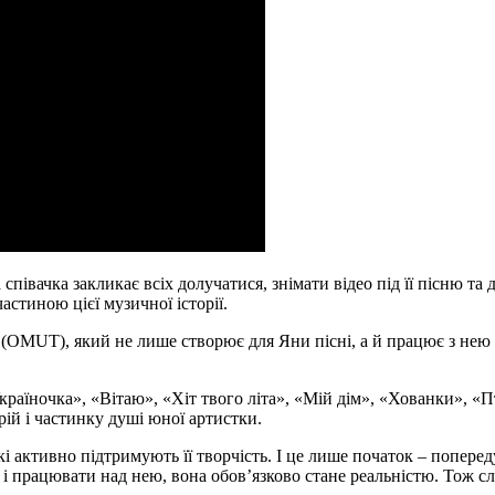
співачка закликає всіх долучатися, знімати відео під її пісню т
астиною цієї музичної історії.
(OMUT), який не лише створює для Яни пісні, а й працює з нею 
країночка», «Вітаю», «Хіт твого літа», «Мій дім», «Хованки», «П
рій і частинку душі юної артистки.
і активно підтримують її творчість. І це лише початок – попереду
 і працювати над нею, вона обов’язково стане реальністю. Тож с