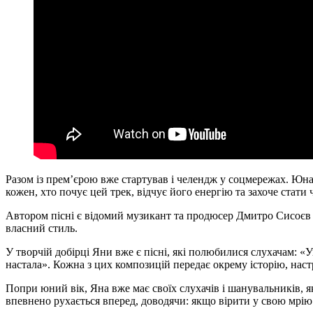
Разом із прем’єрою вже стартував і челендж у соцмережах. Юна 
кожен, хто почує цей трек, відчує його енергію та захоче стати ч
Автором пісні є відомий музикант та продюсер Дмитро Сисоєв 
власний стиль.
У творчій добірці Яни вже є пісні, які полюбилися слухачам: «У
настала». Кожна з цих композицій передає окрему історію, наст
Попри юний вік, Яна вже має своїх слухачів і шанувальників, як
впевнено рухається вперед, доводячи: якщо вірити у свою мрію