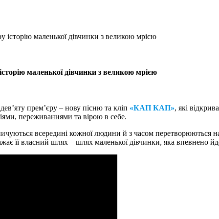
історію маленької дівчинки з великою мрією
торію маленької дівчинки з великою мрією
 дев’яту прем’єру – нову пісню та кліп
«КАП КАП»
, які відкрив
ціями, переживаннями та вірою в себе.
чуються всередині кожної людини й з часом перетворюються на си
жає її власний шлях – шлях маленької дівчинки, яка впевнено йде 