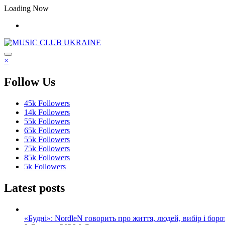
Перейти
Loading Now
до
контенту
×
Follow Us
45k
Followers
14k
Followers
55k
Followers
65k
Followers
55k
Followers
75k
Followers
85k
Followers
5k
Followers
Latest posts
«Будні»: NordleN говорить про життя, людей, вибір і боро