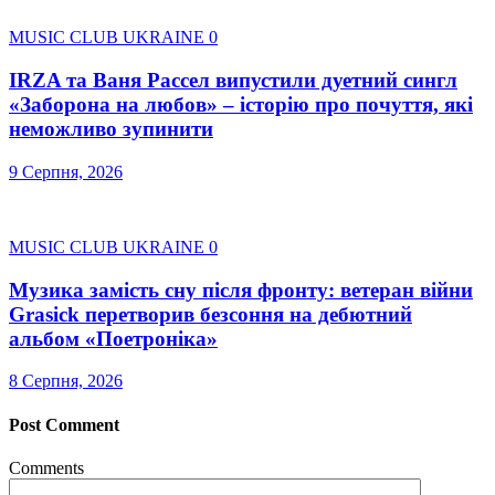
MUSIC CLUB UKRAINE
0
IRZA та Ваня Рассел випустили дуетний сингл
«Заборона на любов» – історію про почуття, які
неможливо зупинити
9 Серпня, 2026
MUSIC CLUB UKRAINE
0
Музика замість сну після фронту: ветеран війни
Grasick перетворив безсоння на дебютний
альбом «Поетроніка»
8 Серпня, 2026
Post Comment
Comments