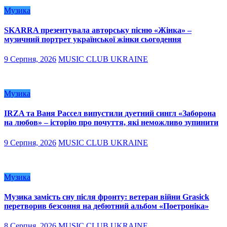
Музика
SKARRA презентувала авторську пісню «Жінка» –
музичний портрет української жінки сьогодення
9 Серпня, 2026
MUSIC CLUB UKRAINE
Музика
IRZA та Ваня Рассел випустили дуетний сингл «Заборона
на любов» – історію про почуття, які неможливо зупинити
9 Серпня, 2026
MUSIC CLUB UKRAINE
Музика
Музика замість сну після фронту: ветеран війни Grasick
перетворив безсоння на дебютний альбом «Поетроніка»
8 Серпня, 2026
MUSIC CLUB UKRAINE