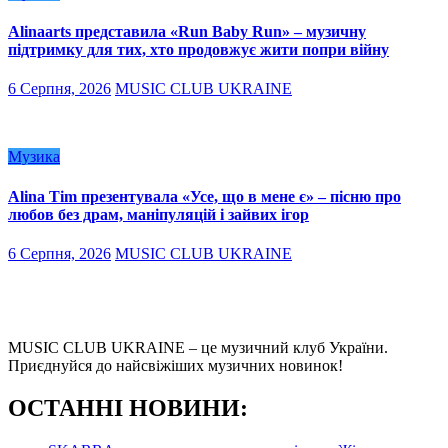
Alinaarts представила «Run Baby Run» – музичну
підтримку для тих, хто продовжує жити попри війну
6 Серпня, 2026
MUSIC CLUB UKRAINE
Музика
Alina Tim презентувала «Усе, що в мене є» – пісню про
любов без драм, маніпуляцій і зайвих ігор
6 Серпня, 2026
MUSIC CLUB UKRAINE
MUSIC CLUB UKRAINE – це музичний клуб України.
Приєднуйся до найсвіжіших музичних новинок!
О
СТАННІ НОВИНИ: