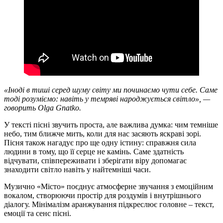
«Іноді в тиші серед шуму світу ми починаємо чути себе. Саме
тоді розуміємо: навіть у темряві народжується світло», —
говорить Olga Gnatko.
У тексті пісні звучить проста, але важлива думка: чим темніше
небо, тим ближче мить, коли для нас засяють яскраві зорі.
Пісня також нагадує про ще одну істину: справжня сила
людини в тому, що її серце не камінь. Саме здатність
відчувати, співпереживати і зберігати віру допомагає
знаходити світло навіть у найтемніші часи.
Музично «Місто» поєднує атмосферне звучання з емоційним
вокалом, створюючи простір для роздумів і внутрішнього
діалогу. Мінімалізм аранжування підкреслює головне – текст,
емоції та сенс пісні.