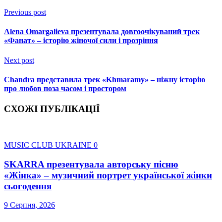
Previous post
Alena Omargalieva презентувала довгоочікуваний трек
«Фанат» – історію жіночої сили і прозріння
Next post
Chandra представила трек «Khmaramy» – ніжну історію
про любов поза часом і простором
СХОЖІ ПУБЛІКАЦІЇ
MUSIC CLUB UKRAINE
0
SKARRA презентувала авторську пісню
«Жінка» – музичний портрет української жінки
сьогодення
9 Серпня, 2026