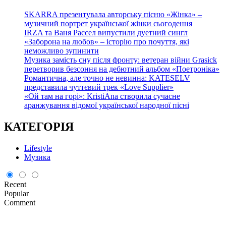
SKARRA презентувала авторську пісню «Жінка» –
музичний портрет української жінки сьогодення
IRZA та Ваня Рассел випустили дуетний сингл
«Заборона на любов» – історію про почуття, які
неможливо зупинити
Музика замість сну після фронту: ветеран війни Grasick
перетворив безсоння на дебютний альбом «Поетроніка»
Романтична, але точно не невинна: KATESELV
представила чуттєвий трек «Love Supplier»
«Ой там на горі»: KristiAna створила сучасне
аранжування відомої української народної пісні
КАТЕГОРІЯ
Lifestyle
Музика
Recent
Popular
Comment