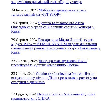
запрем’єрив ритмічний трек «Годину тому»
24 Березня, 2025
MoNaKiss презентував новий
танцювальний хіт «PIT-STOP»
19 Серпня, 2024
Чуттєва та талановита Alena
Omargalieva зіграла свій перший сольний концерт у
Києві
29 Серпня, 2024
Рок-артисти Марта Липчей, гурти
«Друга Ріка» та KOZAK SYSTEM зіграли фінальний
концерт цьогорічного благодійного туру «Нескорені» у
Києві
22 Лютого, 2025
Лист, що став музикою: Povin’
презентувала чуттєву композицію «Вона»
23 Січня, 2025
Український співак та блогер Шугар
випустив нову пісню «Діва» про вплив гороскопу на
стосунки з дівчиною
13 Грудня, 2024
Перший сингл «Аполлон» від нової
мультартистки SCHIRA