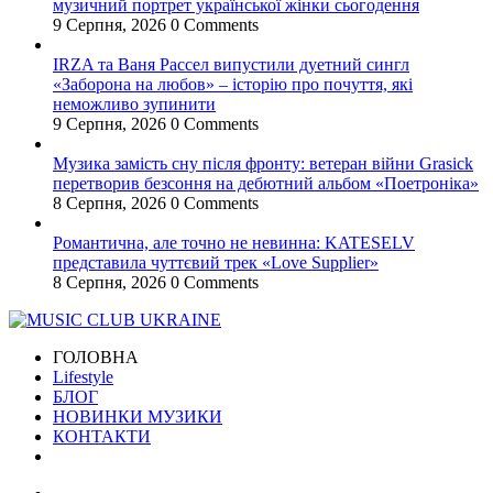
музичний портрет української жінки сьогодення
9 Серпня, 2026
0 Comments
IRZA та Ваня Рассел випустили дуетний сингл
«Заборона на любов» – історію про почуття, які
неможливо зупинити
9 Серпня, 2026
0 Comments
Музика замість сну після фронту: ветеран війни Grasick
перетворив безсоння на дебютний альбом «Поетроніка»
8 Серпня, 2026
0 Comments
Романтична, але точно не невинна: KATESELV
представила чуттєвий трек «Love Supplier»
8 Серпня, 2026
0 Comments
ГОЛОВНА
Lifestyle
БЛОГ
НОВИНКИ МУЗИКИ
КОНТАКТИ