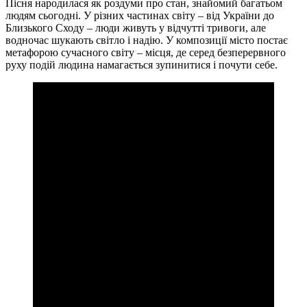
Пісня народилася як роздуми про стан, знайомий багатьом
людям сьогодні. У різних частинах світу – від України до
Близького Сходу – люди живуть у відчутті тривоги, але
водночас шукають світло і надію. У композиції місто постає
метафорою сучасного світу – місця, де серед безперервного
руху подій людина намагається зупинитися і почути себе.