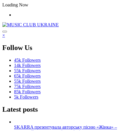
Перейти
Loading Now
до
контенту
×
Follow Us
45k
Followers
14k
Followers
55k
Followers
65k
Followers
55k
Followers
75k
Followers
85k
Followers
5k
Followers
Latest posts
SKARRA презентувала авторську пісню «Жінка» –