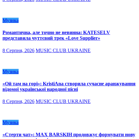
Музика
Романтична, але точно не невинна: KATESELV
представила чуттєвий трек «Love Supplier»
8 Серпня, 2026
MUSIC CLUB UKRAINE
Музика
«Ой там на горі»: KristiAna створила сучасне аранжування
відомої української народної пісні
8 Серпня, 2026
MUSIC CLUB UKRAINE
Музика
«Стерти чат»: MAX BARSKIH продовжує формувати нову