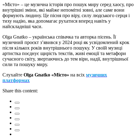
«Місто» – це музична історія про пошук миру серед хаосу, про
внутрішні зміни, які майже непомітні зовні, але саме вони
формують людину. Це пісня про віру, силу людського серця і
тиху надію, яка допомагає рухатися вперед навіть у
найскладніші часи.
Olga Gnatko – українська співачка та авторка пісень. Її
музичний проєкт з’явився у 2024 році як усвідомлений крок
після кількох років внутрішнього пошуку. У своїй музиці
артистка поєднує щирість текстів, живі емоції та метафори
сучасного світу, звертаючись до тем віри, надії, внутрішньої
сили та пошуку миру.
Слухайте
Olga Gnatko «Місто»
на всіх
музичних
платформах
Share this content: