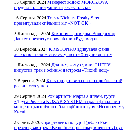
15 Серпня, 2024
Маніфест жінок: MOROZOVA
представила потужний трек «Сильна»
16 Серпня, 2024
Tricky Nicki та Freaky Siren
презентували спільний хіт «NOT OK»
2 Листопада, 2024
Кохання з досвідом: Володимир
Дантес презентує нову пісню «Руда вода»
10 Вересня, 2024
KRISTONKO здивувала фанів
легкістю і новим стилем у пісні «Хочу повірити»
1 Листопада, 2024
Для тих, кому сумно: CHEEV
випустив трек з осіннім настроєм «Тихий дощ»
7 Вересня, 2024
Kriss представила пісню про болісний
розрив стосунків
29 Серпня, 2024
Рок-артисти Марта Липчей, гурти
«Друга Ріка» та KOZAK SYSTEM зіграли фінальний
концерт цьогорічного благодійного туру «Нескорені» у
Києві
2 Січня, 2026
Сіра реальність: гурт Греблю Рве
презентував трек «Beautiful» про втому, впертість і рух