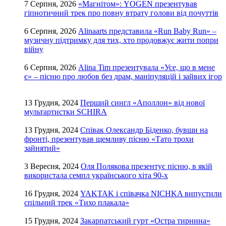
7 Серпня, 2026
«Магнітом»: YOGEN презентував
гіпнотичний трек про повну втрату голови від почуттів
6 Серпня, 2026
Alinaarts представила «Run Baby Run» –
музичну підтримку для тих, хто продовжує жити попри
війну
6 Серпня, 2026
Alina Tim презентувала «Усе, що в мене
є» – пісню про любов без драм, маніпуляцій і зайвих ігор
13 Грудня, 2024
Перший сингл «Аполлон» від нової
мультартистки SCHIRA
13 Грудня, 2024
Співак Олександр Біденко, бувши на
фронті, презентував щемливу пісню «Тато трохи
зайнятий»
3 Вересня, 2024
Оля Полякова презентує пісню, в якій
використала семпл українського хіта 90-х
16 Грудня, 2024
YAKTAK і співачка NICHKA випустили
спільний трек «Тихо плакала»
15 Грудня, 2024
Закарпатський гурт «Остра тирнина»