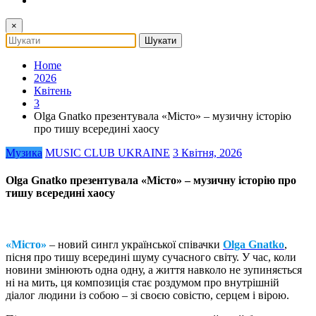
×
Home
2026
Квітень
3
Olga Gnatko презентувала «Місто» – музичну історію
про тишу всередині хаосу
Музика
MUSIC CLUB UKRAINE
3 Квітня, 2026
Olga Gnatko презентувала «Місто» – музичну історію про
тишу всередині хаосу
«Місто»
– новий сингл української співачки
Olga Gnatko
,
пісня про тишу всередині шуму сучасного світу. У час, коли
новини змінюють одна одну, а життя навколо не зупиняється
ні на мить, ця композиція стає роздумом про внутрішній
діалог людини із собою – зі своєю совістю, серцем і вірою.