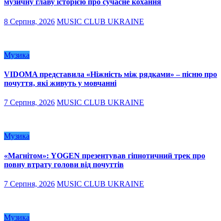
музичну главу історією про сучасне кохання
8 Серпня, 2026
MUSIC CLUB UKRAINE
Музика
VIDOMA представила «Ніжність між рядками» – пісню про
почуття, які живуть у мовчанні
7 Серпня, 2026
MUSIC CLUB UKRAINE
Музика
«Магнітом»: YOGEN презентував гіпнотичний трек про
повну втрату голови від почуттів
7 Серпня, 2026
MUSIC CLUB UKRAINE
Музика