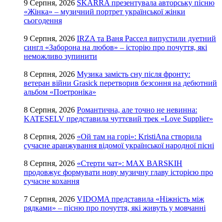
9 Серпня, 2026
SKARRA презентувала авторську пісню
«Жінка» – музичний портрет української жінки
сьогодення
9 Серпня, 2026
IRZA та Ваня Рассел випустили дуетний
сингл «Заборона на любов» – історію про почуття, які
неможливо зупинити
8 Серпня, 2026
Музика замість сну після фронту:
ветеран війни Grasick перетворив безсоння на дебютний
альбом «Поетроніка»
8 Серпня, 2026
Романтична, але точно не невинна:
KATESELV представила чуттєвий трек «Love Supplier»
8 Серпня, 2026
«Ой там на горі»: KristiAna створила
сучасне аранжування відомої української народної пісні
8 Серпня, 2026
«Стерти чат»: MAX BARSKIH
продовжує формувати нову музичну главу історією про
сучасне кохання
7 Серпня, 2026
VIDOMA представила «Ніжність між
рядками» – пісню про почуття, які живуть у мовчанні