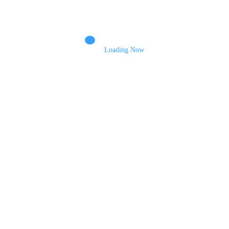
Name
Loading Now
Email
Зберегти моє ім'я, e-mail, та адресу сайту в цьому браузері для моїх
подальших коментарів.
Пошук
Пошук