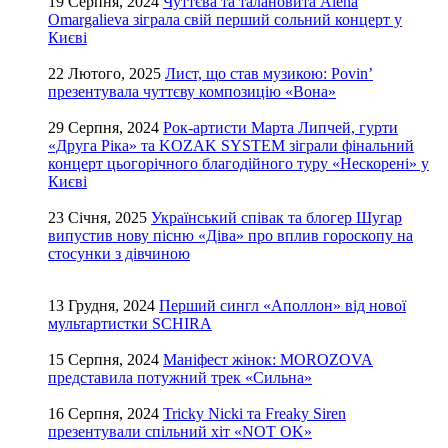
19 Серпня, 2024
Чуттєва та талановита Alena
Omargalieva зіграла свій перший сольний концерт у
Києві
22 Лютого, 2025
Лист, що став музикою: Povin’
презентувала чуттєву композицію «Вона»
29 Серпня, 2024
Рок-артисти Марта Липчей, гурти
«Друга Ріка» та KOZAK SYSTEM зіграли фінальний
концерт цьогорічного благодійного туру «Нескорені» у
Києві
23 Січня, 2025
Український співак та блогер Шугар
випустив нову пісню «Діва» про вплив гороскопу на
стосунки з дівчиною
13 Грудня, 2024
Перший сингл «Аполлон» від нової
мультартистки SCHIRA
15 Серпня, 2024
Маніфест жінок: MOROZOVA
представила потужний трек «Сильна»
16 Серпня, 2024
Tricky Nicki та Freaky Siren
презентували спільний хіт «NOT OK»