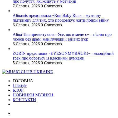
про почуття, які живуть у мовчанні
7 Серпня, 2026
0 Comments
Alinaarts представила «Run Baby Run» – музичну
підтримку для тих, хто продовжує жити попри війну
6 Серпня, 2026
0 Comments
Alina Tim презентувала «Усе, що в мене є» – пісню про
любов без драм, маніпуляцій і зайвих ігор
6 Серпня, 2026
0 Comments
ZORIN представив «EYESONMYBACK!» – емоційний
трек про боротьбу із власними думками
5 Серпня, 2026
0 Comments
ГОЛОВНА
Lifestyle
БЛОГ
НОВИНКИ МУЗИКИ
КОНТАКТИ