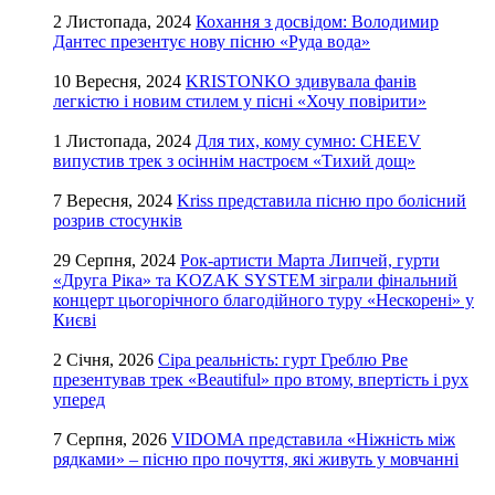
2 Листопада, 2024
Кохання з досвідом: Володимир
Дантес презентує нову пісню «Руда вода»
10 Вересня, 2024
KRISTONKO здивувала фанів
легкістю і новим стилем у пісні «Хочу повірити»
1 Листопада, 2024
Для тих, кому сумно: CHEEV
випустив трек з осіннім настроєм «Тихий дощ»
7 Вересня, 2024
Kriss представила пісню про болісний
розрив стосунків
29 Серпня, 2024
Рок-артисти Марта Липчей, гурти
«Друга Ріка» та KOZAK SYSTEM зіграли фінальний
концерт цьогорічного благодійного туру «Нескорені» у
Києві
2 Січня, 2026
Сіра реальність: гурт Греблю Рве
презентував трек «Beautiful» про втому, впертість і рух
уперед
7 Серпня, 2026
VIDOMA представила «Ніжність між
рядками» – пісню про почуття, які живуть у мовчанні