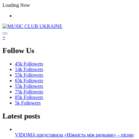
Перейти
Loading Now
до
контенту
×
Follow Us
45k
Followers
14k
Followers
55k
Followers
65k
Followers
55k
Followers
75k
Followers
85k
Followers
5k
Followers
Latest posts
VIDOMA представила «Ніжність між рядками» – пісню