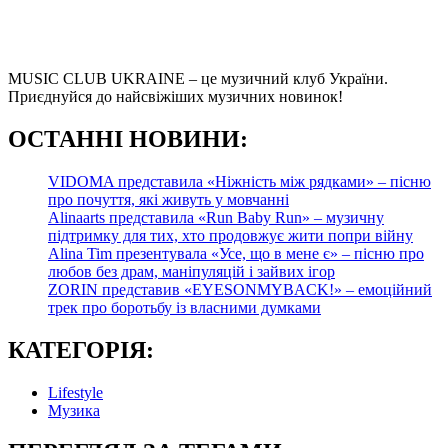
MUSIC CLUB UKRAINE – це музичний клуб України.
Приєднуйся до найсвіжіших музичних новинок!
О
СТАННІ НОВИНИ:
VIDOMA представила «Ніжність між рядками» – пісню
про почуття, які живуть у мовчанні
Alinaarts представила «Run Baby Run» – музичну
підтримку для тих, хто продовжує жити попри війну
Alina Tim презентувала «Усе, що в мене є» – пісню про
любов без драм, маніпуляцій і зайвих ігор
ZORIN представив «EYESONMYBACK!» – емоційний
трек про боротьбу із власними думками
КАТЕГОРІЯ:
Lifestyle
Музика