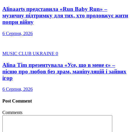
Alinaarts представила «Run Baby Run» –
музичну підтримку для тих, хто продовжує жити
попри війну
6 Серпня, 2026
MUSIC CLUB UKRAINE
0
Alina Tim презентувала «Усе, що в мене є» –
пісню про любов без драм, маніпуляцій і зайвих
ігор
6 Серпня, 2026
Post Comment
Comments