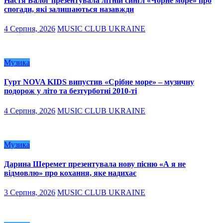
Настя Балог презентувала літній сингл «Чорне море» про
спогади, які залишаються назавжди
4 Серпня, 2026
MUSIC CLUB UKRAINE
Музика
Гурт NOVA KIDS випустив «Срібне море» – музичну
подорож у літо та безтурботні 2010-ті
4 Серпня, 2026
MUSIC CLUB UKRAINE
Музика
Дарина Шеремет презентувала нову пісню «А я не
відмовлю» про кохання, яке надихає
3 Серпня, 2026
MUSIC CLUB UKRAINE