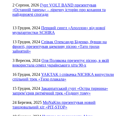
2 Серпня, 2026
Гурт VOLT BAND презентував
«Останній танець» – ліричну історію про кохання та
найдорожчі спогади
13 Грудня, 2024
Перший сингл «Аполлон» від нової
мультартистки SCHIRA
13 Грудня, 2024
Співак Олександр Біденко, бувши на
фронті, презентував щемливу пісню «Тато трохи
зайнятий»
3 Вересня, 2024
Оля Полякова презентує пісню, в якій
використала семпл українського хіта 90-х
16 Грудня, 2024
YAKTAK і співачка NICHKA випустили
спільний трек «Тихо плакала»
15 Грудня, 2024
Закарпатський гурт «Остра тирнина»
запрем’єрив ритмічний трек «Годину тому»
24 Березня, 2025
MoNaKiss презентував новий
танцювальний хіт «PIT-STOP»