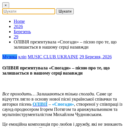
×
Home
2026
Березень
29
ОЛІВІЯ презентувала «Спогади» – пісню про те, що
залишається в нашому серці назавжди
Музика
кліп
MUSIC CLUB UKRAINE
29 Березня, 2026
ОЛІВІЯ презентувала «Спогади» – пісню про те, що
залишається в нашому серці назавжди
Все проходить… Залишаються тільки спогади.
Саме це
відчуття лягло в основу нової пісні української співачки та
авторки пісень
ОЛІВІЇ
–
«Спогади»
, створеної у співпраці із
саунд-продюсером Ігорем Потягом та аранжувальником та
мультиінструменталістом Михайлом Чудновським.
Це емоційна композиція про любов і дружбу, які не зникають