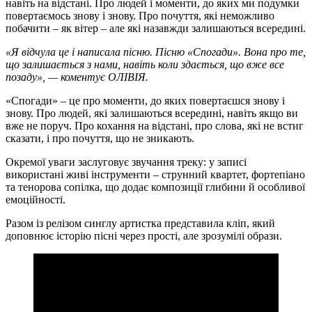
навіть на відстані. Про людей і моменти, до яких ми подумки
повертаємось знову і знову. Про почуття, які неможливо
побачити – як вітер – але які назавжди залишаються всередині.
«Я відчула це і написала пісню. Пісню «Спогади». Вона про те,
що залишається з нами, навіть коли здається, що вже все
позаду», — коментує ОЛІВІЯ.
«Спогади» – це про моменти, до яких повертаєшся знову і
знову. Про людей, які залишаються всередині, навіть якщо ви
вже не поруч. Про кохання на відстані, про слова, які не встиг
сказати, і про почуття, що не зникають.
Окремої уваги заслуговує звучання треку: у записі
використані живі інструменти – струнний квартет, фортепіано
та тенорова сопілка, що додає композиції глибини й особливої
емоційності.
Разом із релізом синглу артистка представила кліп, який
доповнює історію пісні через прості, але зрозумілі образи.