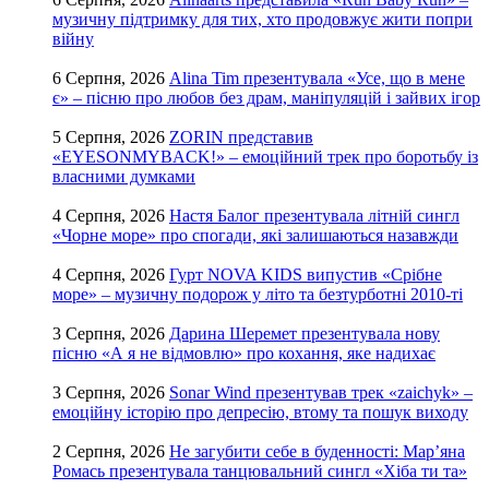
музичну підтримку для тих, хто продовжує жити попри
війну
6 Серпня, 2026
Alina Tim презентувала «Усе, що в мене
є» – пісню про любов без драм, маніпуляцій і зайвих ігор
5 Серпня, 2026
ZORIN представив
«EYESONMYBACK!» – емоційний трек про боротьбу із
власними думками
4 Серпня, 2026
Настя Балог презентувала літній сингл
«Чорне море» про спогади, які залишаються назавжди
4 Серпня, 2026
Гурт NOVA KIDS випустив «Срібне
море» – музичну подорож у літо та безтурботні 2010-ті
3 Серпня, 2026
Дарина Шеремет презентувала нову
пісню «А я не відмовлю» про кохання, яке надихає
3 Серпня, 2026
Sonar Wind презентував трек «zaichyk» –
емоційну історію про депресію, втому та пошук виходу
2 Серпня, 2026
Не загубити себе в буденності: Мар’яна
Ромась презентувала танцювальний сингл «Хіба ти та»