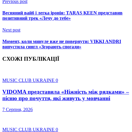
Previous post
Весняний вайб і легка іронія: TARAS KEEN представив
позитивний трек «Лечу до тебе»
Next post
Момент, коли минуле вже не повернути: VIKKI ANDRI
випустила сингл «Згорають спогади»
СХОЖІ ПУБЛІКАЦІЇ
MUSIC CLUB UKRAINE
0
VIDOMA представила «Ніжність між рядками» –
пісню про почуття, які живуть у мовчанні
7 Серпня, 2026
MUSIC CLUB UKRAINE
0