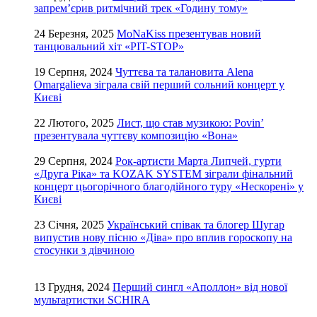
запрем’єрив ритмічний трек «Годину тому»
24 Березня, 2025
MoNaKiss презентував новий
танцювальний хіт «PIT-STOP»
19 Серпня, 2024
Чуттєва та талановита Alena
Omargalieva зіграла свій перший сольний концерт у
Києві
22 Лютого, 2025
Лист, що став музикою: Povin’
презентувала чуттєву композицію «Вона»
29 Серпня, 2024
Рок-артисти Марта Липчей, гурти
«Друга Ріка» та KOZAK SYSTEM зіграли фінальний
концерт цьогорічного благодійного туру «Нескорені» у
Києві
23 Січня, 2025
Український співак та блогер Шугар
випустив нову пісню «Діва» про вплив гороскопу на
стосунки з дівчиною
13 Грудня, 2024
Перший сингл «Аполлон» від нової
мультартистки SCHIRA