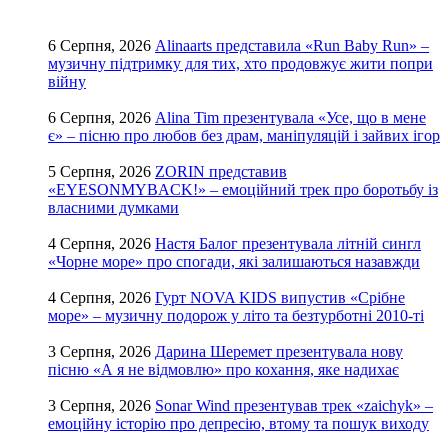
6 Серпня, 2026
Alinaarts представила «Run Baby Run» –
музичну підтримку для тих, хто продовжує жити попри
війну
6 Серпня, 2026
Alina Tim презентувала «Усе, що в мене
є» – пісню про любов без драм, маніпуляцій і зайвих ігор
5 Серпня, 2026
ZORIN представив
«EYESONMYBACK!» – емоційний трек про боротьбу із
власними думками
4 Серпня, 2026
Настя Балог презентувала літній сингл
«Чорне море» про спогади, які залишаються назавжди
4 Серпня, 2026
Гурт NOVA KIDS випустив «Срібне
море» – музичну подорож у літо та безтурботні 2010-ті
3 Серпня, 2026
Дарина Шеремет презентувала нову
пісню «А я не відмовлю» про кохання, яке надихає
3 Серпня, 2026
Sonar Wind презентував трек «zaichyk» –
емоційну історію про депресію, втому та пошук виходу