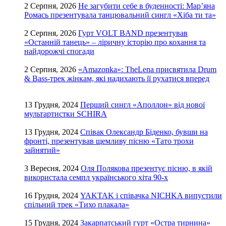
2 Серпня, 2026
Не загубити себе в буденності: Мар’яна
Ромась презентувала танцювальний сингл «Хіба ти та»
2 Серпня, 2026
Гурт VOLT BAND презентував
«Останній танець» – ліричну історію про кохання та
найдорожчі спогади
2 Серпня, 2026
«Amazonka»: TheLena присвятила Drum
& Bass-трек жінкам, які надихають її рухатися вперед
13 Грудня, 2024
Перший сингл «Аполлон» від нової
мультартистки SCHIRA
13 Грудня, 2024
Співак Олександр Біденко, бувши на
фронті, презентував щемливу пісню «Тато трохи
зайнятий»
3 Вересня, 2024
Оля Полякова презентує пісню, в якій
використала семпл українського хіта 90-х
16 Грудня, 2024
YAKTAK і співачка NICHKA випустили
спільний трек «Тихо плакала»
15 Грудня, 2024
Закарпатський гурт «Остра тирнина»