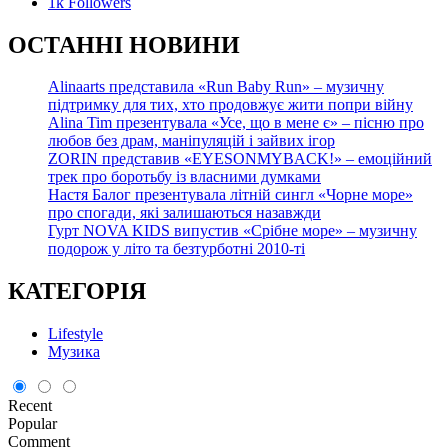
1k
Followers
О
СТАННІ НОВИНИ
Alinaarts представила «Run Baby Run» – музичну
підтримку для тих, хто продовжує жити попри війну
Alina Tim презентувала «Усе, що в мене є» – пісню про
любов без драм, маніпуляцій і зайвих ігор
ZORIN представив «EYESONMYBACK!» – емоційний
трек про боротьбу із власними думками
Настя Балог презентувала літній сингл «Чорне море»
про спогади, які залишаються назавжди
Гурт NOVA KIDS випустив «Срібне море» – музичну
подорож у літо та безтурботні 2010-ті
КАТЕГОРІЯ
Lifestyle
Музика
Recent
Popular
Comment