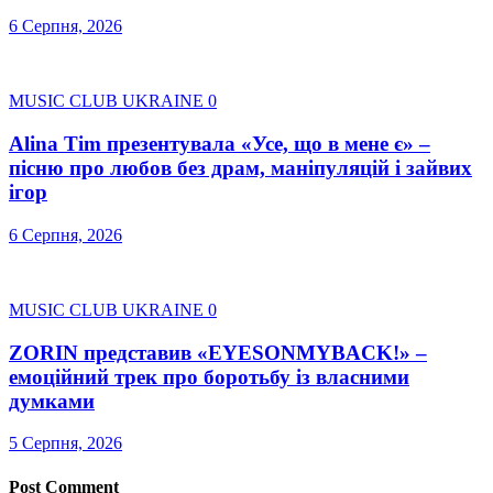
6 Серпня, 2026
MUSIC CLUB UKRAINE
0
Alina Tim презентувала «Усе, що в мене є» –
пісню про любов без драм, маніпуляцій і зайвих
ігор
6 Серпня, 2026
MUSIC CLUB UKRAINE
0
ZORIN представив «EYESONMYBACK!» –
емоційний трек про боротьбу із власними
думками
5 Серпня, 2026
Post Comment