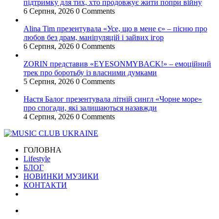
підтримку для тих, хто продовжує жити попри війну
6 Серпня, 2026
0 Comments
Alina Tim презентувала «Усе, що в мене є» – пісню про
любов без драм, маніпуляцій і зайвих ігор
6 Серпня, 2026
0 Comments
ZORIN представив «EYESONMYBACK!» – емоційний
трек про боротьбу із власними думками
5 Серпня, 2026
0 Comments
Настя Балог презентувала літній сингл «Чорне море»
про спогади, які залишаються назавжди
4 Серпня, 2026
0 Comments
ГОЛОВНА
Lifestyle
БЛОГ
НОВИНКИ МУЗИКИ
КОНТАКТИ