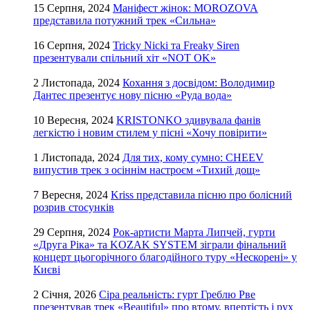
15 Серпня, 2024
Маніфест жінок: MOROZOVA
представила потужний трек «Сильна»
16 Серпня, 2024
Tricky Nicki та Freaky Siren
презентували спільний хіт «NOT OK»
2 Листопада, 2024
Кохання з досвідом: Володимир
Дантес презентує нову пісню «Руда вода»
10 Вересня, 2024
KRISTONKO здивувала фанів
легкістю і новим стилем у пісні «Хочу повірити»
1 Листопада, 2024
Для тих, кому сумно: CHEEV
випустив трек з осіннім настроєм «Тихий дощ»
7 Вересня, 2024
Kriss представила пісню про болісний
розрив стосунків
29 Серпня, 2024
Рок-артисти Марта Липчей, гурти
«Друга Ріка» та KOZAK SYSTEM зіграли фінальний
концерт цьогорічного благодійного туру «Нескорені» у
Києві
2 Січня, 2026
Сіра реальність: гурт Греблю Рве
презентував трек «Beautiful» про втому, впертість і рух