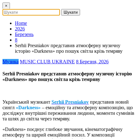
×
Home
2026
Березень
8
Serhii Presniakov представив атмосферну музичну
історію «Darkness» про пошук світла крізь темряву
Музика
MUSIC CLUB UKRAINE
8 Березня, 2026
Serhii Presniakov представив атмосферну музичну історію
«Darkness» про пошук світла крізь темряву
Український музикант
Serhii Presniakov
представив новий
сингл
«Darkness»
– емоційну та атмосферну композицію, що
досліджує внутрішні переживання людини, моменти сумнівів
та шлях до світла через темряву.
«Darkness» поєднує глибоке звучання, кінематографічну
атмосферу та щирий емоційний посил. У композиції