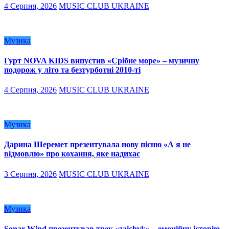
4 Серпня, 2026
MUSIC CLUB UKRAINE
Музика
Гурт NOVA KIDS випустив «Срібне море» – музичну
подорож у літо та безтурботні 2010-ті
4 Серпня, 2026
MUSIC CLUB UKRAINE
Музика
Дарина Шеремет презентувала нову пісню «А я не
відмовлю» про кохання, яке надихає
3 Серпня, 2026
MUSIC CLUB UKRAINE
Музика
Sonar Wind презентував трек «zaichyk» – емоційну історію