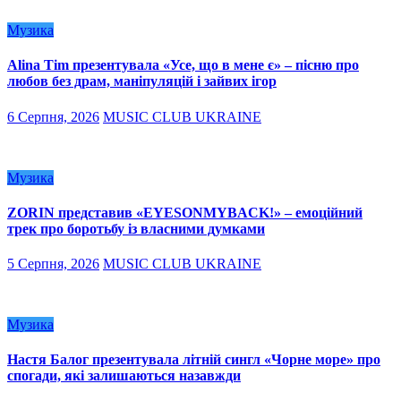
Музика
Alina Tim презентувала «Усе, що в мене є» – пісню про
любов без драм, маніпуляцій і зайвих ігор
6 Серпня, 2026
MUSIC CLUB UKRAINE
Музика
ZORIN представив «EYESONMYBACK!» – емоційний
трек про боротьбу із власними думками
5 Серпня, 2026
MUSIC CLUB UKRAINE
Музика
Настя Балог презентувала літній сингл «Чорне море» про
спогади, які залишаються назавжди