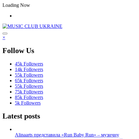
Перейти
Loading Now
до
контенту
×
Follow Us
45k
Followers
14k
Followers
55k
Followers
65k
Followers
55k
Followers
75k
Followers
85k
Followers
5k
Followers
Latest posts
Alinaarts представила «Run Baby Run» – музичну