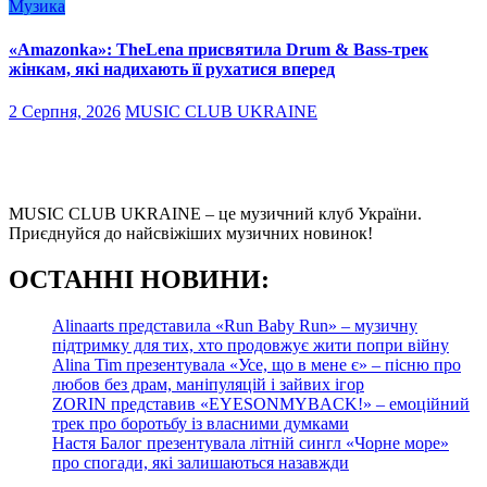
Музика
«Amazonka»: TheLena присвятила Drum & Bass-трек
жінкам, які надихають її рухатися вперед
2 Серпня, 2026
MUSIC CLUB UKRAINE
MUSIC CLUB UKRAINE – це музичний клуб України.
Приєднуйся до найсвіжіших музичних новинок!
О
СТАННІ НОВИНИ:
Alinaarts представила «Run Baby Run» – музичну
підтримку для тих, хто продовжує жити попри війну
Alina Tim презентувала «Усе, що в мене є» – пісню про
любов без драм, маніпуляцій і зайвих ігор
ZORIN представив «EYESONMYBACK!» – емоційний
трек про боротьбу із власними думками
Настя Балог презентувала літній сингл «Чорне море»
про спогади, які залишаються назавжди