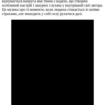
відчувається напруга між тінню і надією, що створює
особливий настрій і занурює слухача у внутрішній світ автора.
Це музика про ті моменти, коли людина стикається зі своїми
страхами, але знаходить у собі силу рухатися далі.