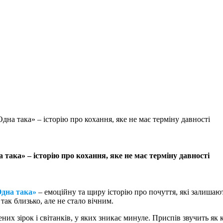
така» – історію про кохання, яке не має терміну давності
ка» – історію про кохання, яке не має терміну давності
дна така»
– емоційну та щиру історію про почуття, які залишают
так близько, але не стало вічним.
их зірок і світанків, у яких зникає минуле. Приспів звучить як к