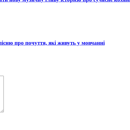
сню про почуття, які живуть у мовчанні