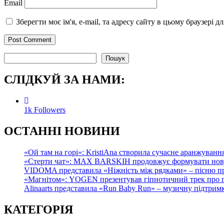
Email
Зберегти моє ім'я, e-mail, та адресу сайту в цьому браузері 
Пошук
Пошук
СЛІДКУЙ ЗА НАМИ:
1k
Followers
О
СТАННІ НОВИНИ
«Ой там на горі»: KristiAna створила сучасне аранжування
«Стерти чат»: MAX BARSKIH продовжує формувати нову м
VIDOMA представила «Ніжність між рядками» – пісню про
«Магнітом»: YOGEN презентував гіпнотичний трек про по
Alinaarts представила «Run Baby Run» – музичну підтрим
КАТЕГОРІЯ