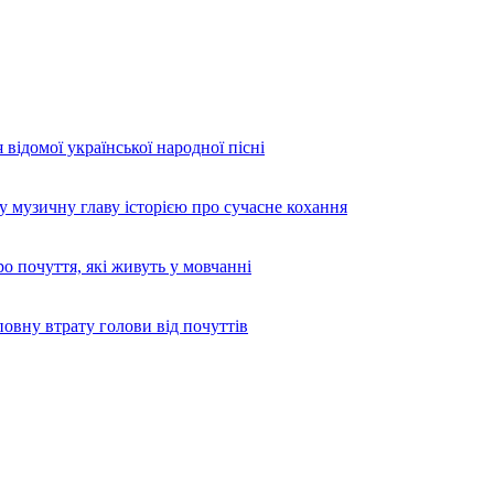
 відомої української народної пісні
узичну главу історією про сучасне кохання
 почуття, які живуть у мовчанні
вну втрату голови від почуттів