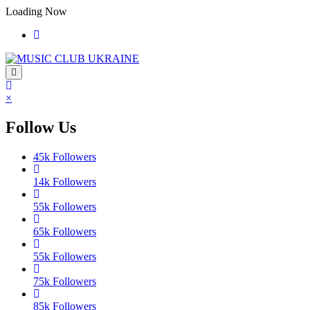
Перейти
Loading Now
до
контенту
×
Follow Us
45k
Followers
14k
Followers
55k
Followers
65k
Followers
55k
Followers
75k
Followers
85k
Followers