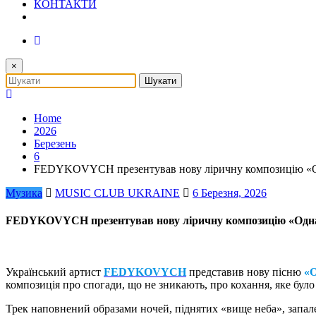
КОНТАКТИ
×
Home
2026
Березень
6
FEDYKOVYCH презентував нову ліричну композицію «Одна 
Музика
MUSIC CLUB UKRAINE
6 Березня, 2026
FEDYKOVYCH презентував нову ліричну композицію «Одна та
Український артист
FEDYKOVYCH
представив нову пісню
«О
композиція про спогади, що не зникають, про кохання, яке було 
Трек наповнений образами ночей, піднятих «вище неба», запален