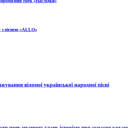
омпромісний трек «Наслідки»
ну з піснею «ALLO»
нжування відомої української народної пісні
 нову музичну главу історією про сучасне кохан