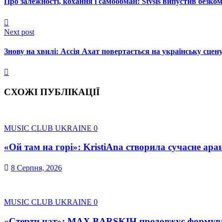
Про залежності, кохання і самообман: Stvsis випустив безк
Next post
Знову на хвилі: Ассія Ахат повертається на українську сце
СХОЖІ ПУБЛІКАЦІЇ
MUSIC CLUB UKRAINE
0
«Ой там на горі»: KristiAna створила сучасне ара
8 Серпня, 2026
MUSIC CLUB UKRAINE
0
«Стерти чат»: MAX BARSKIH продовжує формувати