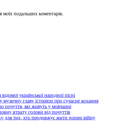
для моїх подальших коментарів.
 відомої української народної пісні
узичну главу історією про сучасне кохання
 почуття, які живуть у мовчанні
вну втрату голови від почуттів
ку для тих, хто продовжує жити попри війну