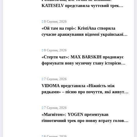
KATESELV представила чуттєвий трек
«Love Supplier»
8 Серпня, 2026
«Ой там на горі»: KristiAna створила
сучасне аранжування відомої української
народної пісні
8 Серпня, 2026
«Стерти чат»: MAX BARSKIH продовжує
формувати нову музичну главу історією
про сучасне кохання
7 Серпня, 2026
VIDOMA представила «Ніжність між
рядками» – пісню про почуття, які живуть
у мовчанні
7 Серпня, 2026
«Магнітом»: YOGEN презентував
гіпнотичний трек про повну втрату голови
від почуттів
6 Серпня, 2026