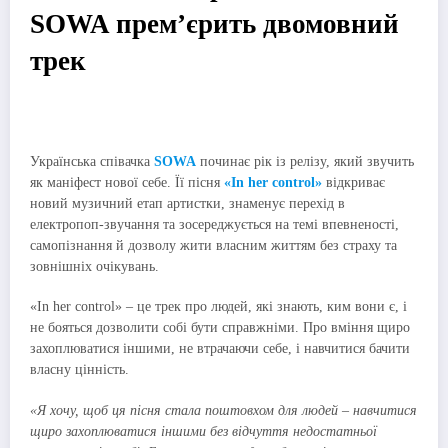
SOWA премʼєрить двомовний
трек
Українська співачка
SOWA
починає рік із релізу, який звучить
як маніфест нової себе. Її пісня
«In her control»
відкриває
новий музичний етап артистки, знаменує перехід в
електропоп-звучання та зосереджується на темі впевненості,
самопізнання й дозволу жити власним життям без страху та
зовнішніх очікувань.
«In her control» – це трек про людей, які знають, ким вони є, і
не бояться дозволити собі бути справжніми. Про вміння щиро
захоплюватися іншими, не втрачаючи себе, і навчитися бачити
власну цінність.
«Я хочу, щоб ця пісня стала поштовхом для людей – навчитися
щиро захоплюватися іншими без відчуття недостатньої