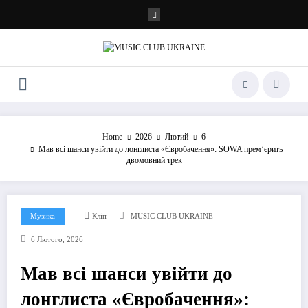
Перейти
до
контенту
Home
2026
Лютий
6
Мав всі шанси увійти до лонглиста «Євробачення»: SOWA премʼєрить
двомовний трек
Музика
Кліп
MUSIC CLUB UKRAINE
6 Лютого, 2026
Мав всі шанси увійти до
лонглиста «Євробачення»: