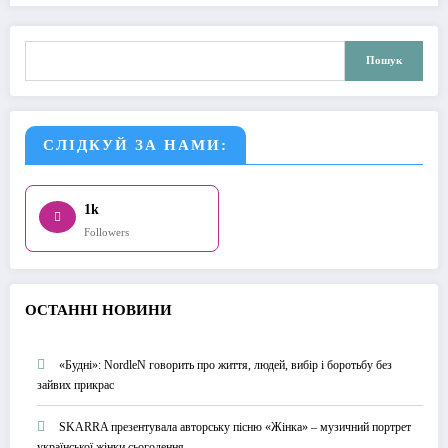
Пошук
Пошук
СЛІДКУЙ ЗА НАМИ:
1k
Followers
О
СТАННІ НОВИНИ
«Будні»: NordleN говорить про життя, людей, вибір і боротьбу без
зайвих прикрас
SKARRA презентувала авторську пісню «Жінка» – музичний портрет
української жінки сьогодення