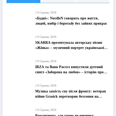
9 Серпня, 2026
«Будні»: NordleN говорить про життя,
людей, вибір і боротьбу без зайвих прикрас
9 Серпня, 2026
SKARRA презентувала авторську пісню
«Жінка» – музичний портрет української
жінки сьогодення
9 Серпня, 2026
IRZA та Ваня Рассел випустили дуетний
сингл «Заборона на любов» – історію про
почуття, які неможливо зупинити
8 Серпня, 2026
Музика замість сну після фронту: ветеран
війни Grasick перетворив безсоння на
дебютний альбом «Поетроніка»
8 Серпня, 2026
Романтична, але точно не невинна: