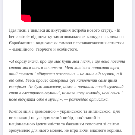
Ідея пісні з’явилася як внутрішня потреба нового старту. «In
her control» від початку замислювалася як конкурсна заявка на
Євробачення і водночас як символ перезавантаження артистки
– емоційного, творчого й особистого.
«Я одразу знала, про що має бути моя пісня, і що вона повинна
стати моїм новим початком. Мені хотілося написати трек,
який слухаєш і відчуваєш захоплення – не лише від музики, а й
від себе. Увесь процес створення був наповнений саме цими
емоціями. Це було хвилююче, адже я починала новий музичний
етап в електропоп-звучанні, шукала нову команду, нові сенси і
нове відчуття себе в музиці», — розповідає артистка.
Композиція є двомовною – українською та англійською. Для
виконавиці це усвідомлений вибір, пов’язаний із
національною ідентичністю та бажанням говорити зі світом
зрозумілою для нього мовою, не втрачаючи власного коріння.