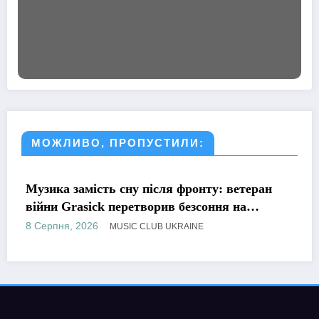
МОЖЛИВО, ПРОПУСТИЛИ:
МУЗИКА
я фронту: ветеран
Романтична, але точно не
в безсоння на
KATESELV представила ч
оніка»
Supplier»
8 Серпня, 2026
KRAINE
MUSIC CLUB UK