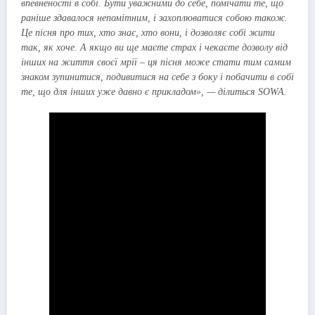
впевненості в собі. Бути уважними до себе, помічати те, що
раніше здавалося непомітним, і захоплюватися собою також.
Це пісня про тих, хто знає, хто вони, і дозволяє собі жити
так, як хоче. А якщо ви ще маєте страх і чекаєте дозволу від
інших на життя своєї мрії – ця пісня може стати тим самим
знаком зупинитися, подивитися на себе з боку і побачити в собі
те, що для інших уже давно є прикладом», — ділиться SOWA.