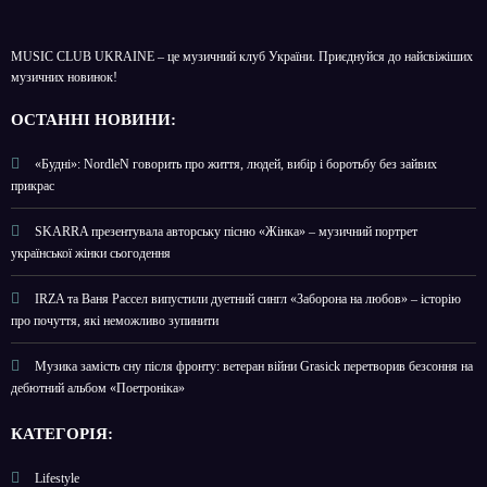
MUSIC CLUB UKRAINE – це музичний клуб України. Приєднуйся до найсвіжіших
музичних новинок!
О
СТАННІ НОВИНИ:
«Будні»: NordleN говорить про життя, людей, вибір і боротьбу без зайвих
прикрас
SKARRA презентувала авторську пісню «Жінка» – музичний портрет
української жінки сьогодення
IRZA та Ваня Рассел випустили дуетний сингл «Заборона на любов» – історію
про почуття, які неможливо зупинити
Музика замість сну після фронту: ветеран війни Grasick перетворив безсоння на
дебютний альбом «Поетроніка»
КАТЕГОРІЯ:
Lifestyle