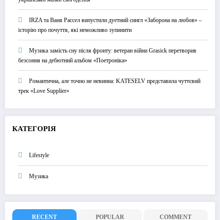
IRZA та Ваня Рассел випустили дуетний сингл «Заборона на любов» –
історію про почуття, які неможливо зупинити
Музика замість сну після фронту: ветеран війни Grasick перетворив
безсоння на дебютний альбом «Поетроніка»
Романтична, але точно не невинна: KATESELV представила чуттєвий
трек «Love Supplier»
КАТЕГОРІЯ
Lifestyle
Музика
RECENT
POPULAR
COMMENT