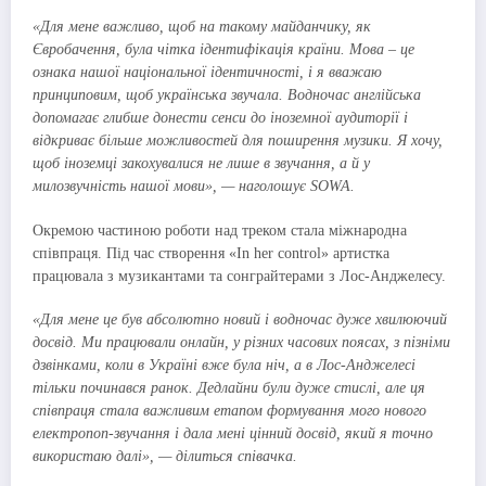
«Для мене важливо, щоб на такому майданчику, як
Євробачення, була чітка ідентифікація країни. Мова – це
ознака нашої національної ідентичності, і я вважаю
принциповим, щоб українська звучала. Водночас англійська
допомагає глибше донести сенси до іноземної аудиторії і
відкриває більше можливостей для поширення музики. Я хочу,
щоб іноземці закохувалися не лише в звучання, а й у
милозвучність нашої мови», — наголошує SOWA.
Окремою частиною роботи над треком стала міжнародна
співпраця. Під час створення «In her control» артистка
працювала з музикантами та сонграйтерами з Лос-Анджелесу.
«Для мене це був абсолютно новий і водночас дуже хвилюючий
досвід. Ми працювали онлайн, у різних часових поясах, з пізніми
дзвінками, коли в Україні вже була ніч, а в Лос-Анджелесі
тільки починався ранок. Дедлайни були дуже стислі, але ця
співпраця стала важливим етапом формування мого нового
електропоп-звучання і дала мені цінний досвід, який я точно
використаю далі», — ділиться співачка.