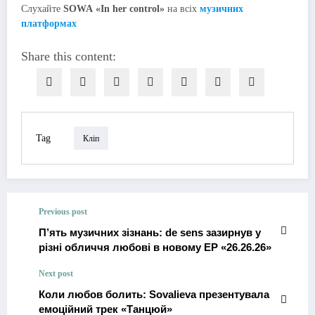
Слухайте
SOWA
«In her control»
на всіх
музичних
платформах
Share this content:
Tag
Кліп
Previous post
П’ять музичних зізнань: de sens зазирнув у
різні обличчя любові в новому EP «26.26.26»
Next post
Коли любов болить: Sovalieva презентувала
емоційний трек «Танцюй»