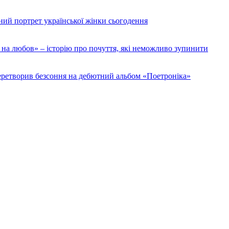
ий портрет української жінки сьогодення
на любов» – історію про почуття, які неможливо зупинити
 перетворив безсоння на дебютний альбом «Поетроніка»