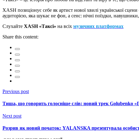
XASH позиціонує себе як артист нової хвилі української сцени
аудиторією, яка шукає не фон, а сенс: нічні поїздки, навушники
Слухайте
XASH «Таксі»
на всіх
музичних платформах
Share this content:
Previous post
Тиша, що говорить голосніше слів: новий трек Golubenko 
Next post
Розрив як новий початок: YALANSKA презентувала особисту