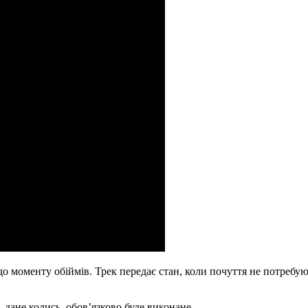
ь до моменту обіймів. Трек передає стан, коли почуття не потребу
о, дане колись, обов’язково буде виконане.