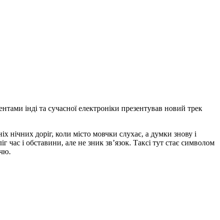
нтами інді та сучасної електроніки презентував новий трек
ніх нічних доріг, коли місто мовчки слухає, а думки знову і
іг час і обставини, але не зник зв’язок. Таксі тут стає символом
ччю.