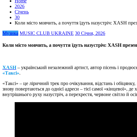
Home
2026
Січень
30
Коли місто мовчить, а почуття їдуть назустріч: XASH пре
Музика
MUSIC CLUB UKRAINE
30 Січня, 2026
Коли місто мовчить, а почуття їдуть назустріч: XASH презе
XASH
– український незалежний артист, автор пісень і продюс
«Таксі»
.
«Таксі» – це ліричний трек про очікування, відстань і обіцянку,
знову повертаються до однієї адреси – тієї самої «кінцевої», де 
внутрішнього руху назустріч, а перехрестя, червоне світло й о