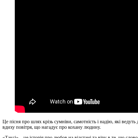
Це пісня про шлях крізь сумніви, самотність і надію, які ведут
вдиху повітря, що нагадує про кохану людину.
«Таксі» – це історія про любов на відстані та віру в те, що слов