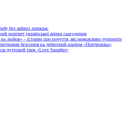
тьбу без зайвих прикрас
ий портрет української жінки сьогодення
на любов» – історію про почуття, які неможливо зупинити
 перетворив безсоння на дебютний альбом «Поетроніка»
а чуттєвий трек «Love Supplier»