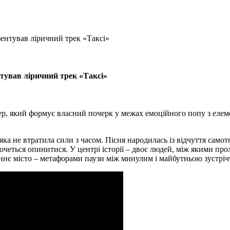
зентував ліричний трек «Таксі»
нтував ліричний трек «Таксі»
ер, який формує власний почерк у межах емоційного попу з елеме
 яка не втратила сили з часом. Пісня народилась із відчуття самот
хочеться опинитися. У центрі історії – двоє людей, між якими прол
сіннє місто – метафорами паузи між минулим і майбутньою зустрі