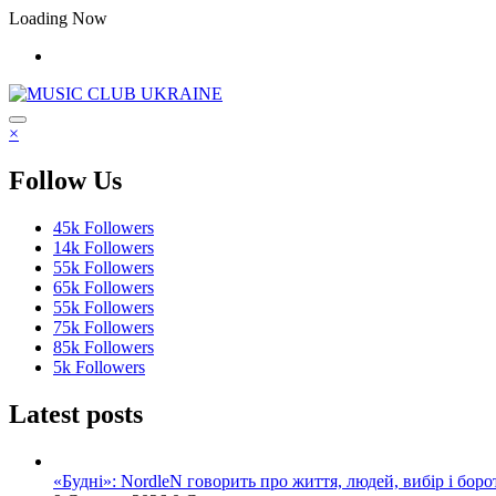
Перейти
Loading Now
до
контенту
×
Follow Us
45k
Followers
14k
Followers
55k
Followers
65k
Followers
55k
Followers
75k
Followers
85k
Followers
5k
Followers
Latest posts
«Будні»: NordleN говорить про життя, людей, вибір і боро