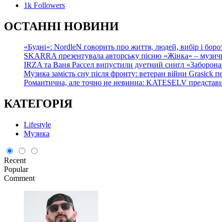
1k
Followers
О
СТАННІ НОВИНИ
«Будні»: NordleN говорить про життя, людей, вибір і боро
SKARRA презентувала авторську пісню «Жінка» – музичн
IRZA та Ваня Рассел випустили дуетний сингл «Заборона 
Музика замість сну після фронту: ветеран війни Grasick
Романтична, але точно не невинна: KATESELV представил
КАТЕГОРІЯ
Lifestyle
Музика
Recent
Popular
Comment