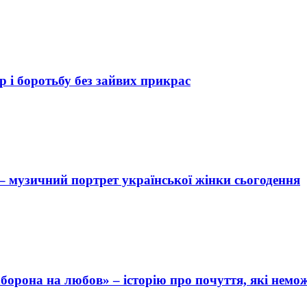
р і боротьбу без зайвих прикрас
 музичний портрет української жінки сьогодення
аборона на любов» – історію про почуття, які нем