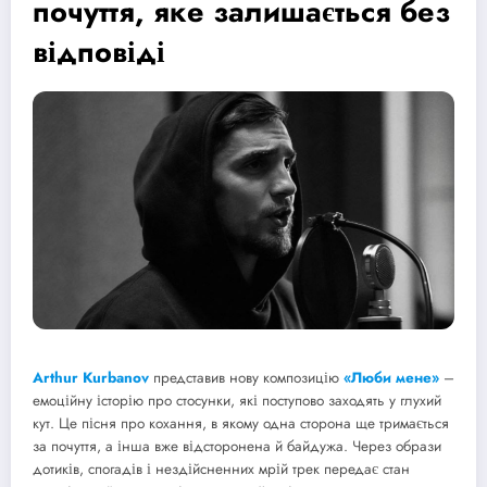
почуття, яке залишається без
відповіді
Arthur Kurbanov
представив нову композицію
«Люби мене»
–
емоційну історію про стосунки, які поступово заходять у глухий
кут. Це пісня про кохання, в якому одна сторона ще тримається
за почуття, а інша вже відсторонена й байдужа. Через образи
дотиків, спогадів і нездійсненних мрій трек передає стан