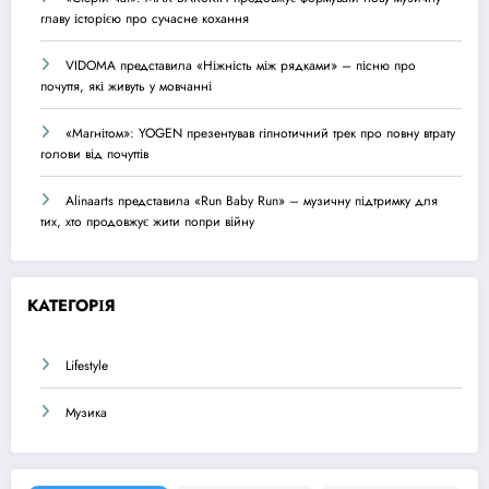
главу історією про сучасне кохання
VIDOMA представила «Ніжність між рядками» – пісню про
почуття, які живуть у мовчанні
«Магнітом»: YOGEN презентував гіпнотичний трек про повну втрату
голови від почуттів
Alinaarts представила «Run Baby Run» – музичну підтримку для
тих, хто продовжує жити попри війну
КАТЕГОРІЯ
Lifestyle
Музика