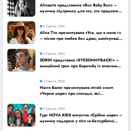
Alinaarts представила «Run Baby Run» –
музичну підтримку для тих, хто продовжує
жити попри війну
6 Серпня, 2026
Alina Tim презентувала «Усе, що в мене є»
– пісню про любов без драм, маніпуляцій
і зайвих ігор
5 Серпня, 2026
ZORIN представив «EYESONMYBACK!» –
емоційний трек про боротьбу із власними
думками
4 Серпня, 2026
Настя Балог презентувала літній сингл
«Чорне море» про спогади, які
залишаються назавжди
4 Серпня, 2026
Гурт NOVA KIDS випустив «Срібне море» –
музичну подорож у літо та безтурботні
2010-ті