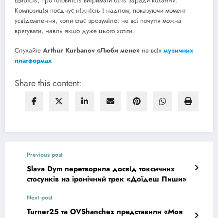
щирість, про готовність витримати біль заради кохання.
Композиція поєднує ніжність і надлом, показуючи момент
усвідомлення, коли стає зрозуміло: не всі почуття можна
врятувати, навіть якщо дуже цього хотіти.
Слухайте
Arthur Kurbanov «Люби мене»
на всіх
музичних
платформах
Share this content:
Previous post
Slava Dym перетворила досвід токсичних
стосунків на іронічний трек «Доїдеш Пиши»
Next post
Turner25 та OVShanchez представили «Моя