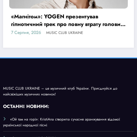
в
Alinaarts представила «Run Baby 
ту голови
музичну підтримку для тих, хто 
жити попри війну
6 Серпня, 2026
MUSIC CLUB UKRAINE
MUSIC CLUB UKRAINE – це музичний клуб України. Приєднуйся до
найсвіжіших музичних новинок!
О
СТАННІ НОВИНИ:
«Ой там на горі»: KristiAna створила сучасне аранжування відомої
української народної пісні