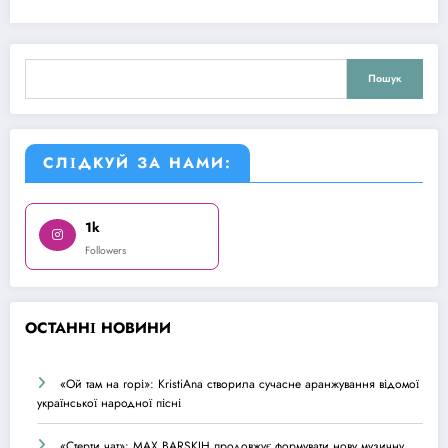
Пошук
Пошук
СЛІДКУЙ ЗА НАМИ:
1k
Followers
О
СТАННІ НОВИНИ
«Ой там на горі»: KristiAna створила сучасне аранжування відомої
української народної пісні
«Стерти чат»: MAX BARSKIH продовжує формувати нову музичну