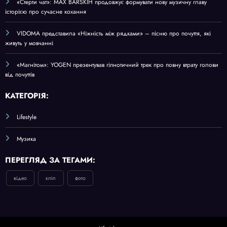
«Стерти чат»: MAX BARSKIH продовжує формувати нову музичну главу
історією про сучасне кохання
VIDOMA представила «Ніжність між рядками» – пісню про почуття, які
живуть у мовчанні
«Магнітом»: YOGEN презентував гіпнотичний трек про повну втрату голови
від почуттів
КАТЕГОРІЯ:
Lifestyle
Музика
ПЕРЕГЛЯД ЗА ТЕГАМИ:
відео
кліп
фото