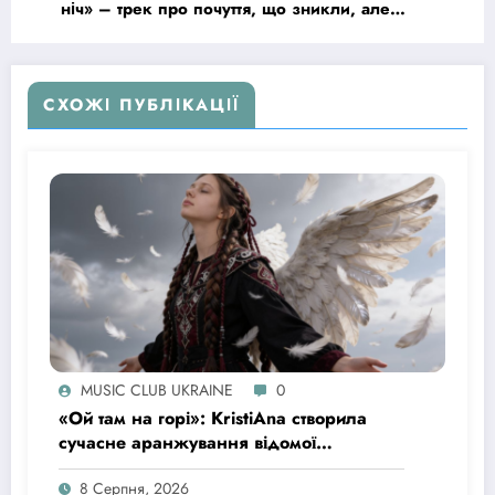
ніч» – трек про почуття, що зникли, але
залишилися в пам’яті
СХОЖІ ПУБЛІКАЦІЇ
MUSIC CLUB UKRAINE
0
«Ой там на горі»: KristiAna створила
сучасне аранжування відомої
української народної пісні
8 Серпня, 2026