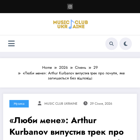
Перейти
до
контенту
Home
2026
Січень
29
«Люби мене»: Arthur Kurbanov випустив трек про почуття, яке
залишається без відповіді
Музика
MUSIC CLUB UKRAINE
29 Січня, 2026
«Люби мене»: Arthur
Kurbanov випустив трек про