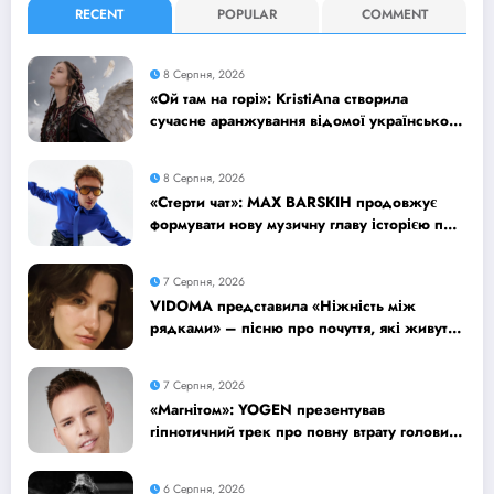
RECENT
POPULAR
COMMENT
8 Серпня, 2026
«Ой там на горі»: KristiAna створила
сучасне аранжування відомої української
народної пісні
8 Серпня, 2026
«Стерти чат»: MAX BARSKIH продовжує
формувати нову музичну главу історією про
сучасне кохання
7 Серпня, 2026
VIDOMA представила «Ніжність між
рядками» – пісню про почуття, які живуть
у мовчанні
7 Серпня, 2026
«Магнітом»: YOGEN презентував
гіпнотичний трек про повну втрату голови
від почуттів
6 Серпня, 2026