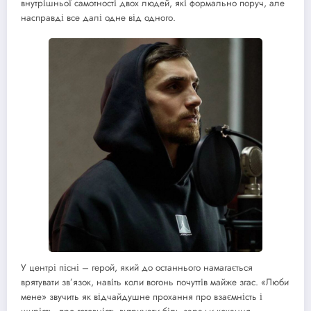
внутрішньої самотності двох людей, які формально поруч, але
насправді все далі одне від одного.
У центрі пісні – герой, який до останнього намагається
врятувати зв’язок, навіть коли вогонь почуттів майже згас. «Люби
мене» звучить як відчайдушне прохання про взаємність і