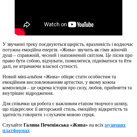
У звучанні треку поєднуються щирість, вразливість і водночас
потужна емоційна енергія. «Жива» звучить як гімн жіночій
душі – справжній, чесний і наповнений світлом. Це пісня про
право бути собою, відчувати, помилятися, підніматися та йти
далі, не втрачаючи власної сутності.
Новий міні-альбом «Жива» обіцяє стати особистим та
емоційним висловлюванням артистки, у якому кожна
композиція – це окрема історія про силу, любов, прийняття та
внутрішнє відродження.
Для співачки ця робота є важливим етапом творчого шляху,
що підкреслює її авторський стиль, емоційну відкритість та
здатність говорити з слухачем мовою серця.
Слухайте
Галина Печеніжська «Жива»
на всіх
музичних
платформах