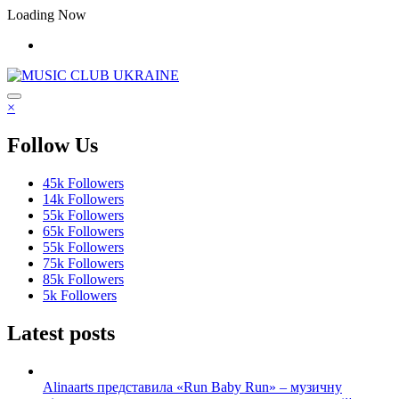
Перейти
Loading Now
до
контенту
×
Follow Us
45k
Followers
14k
Followers
55k
Followers
65k
Followers
55k
Followers
75k
Followers
85k
Followers
5k
Followers
Latest posts
Alinaarts представила «Run Baby Run» – музичну