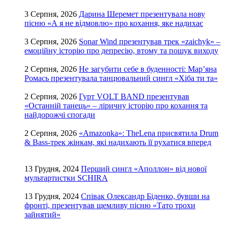
3 Серпня, 2026
Дарина Шеремет презентувала нову
пісню «А я не відмовлю» про кохання, яке надихає
3 Серпня, 2026
Sonar Wind презентував трек «zaichyk» –
емоційну історію про депресію, втому та пошук виходу
2 Серпня, 2026
Не загубити себе в буденності: Мар’яна
Ромась презентувала танцювальний сингл «Хіба ти та»
2 Серпня, 2026
Гурт VOLT BAND презентував
«Останній танець» – ліричну історію про кохання та
найдорожчі спогади
2 Серпня, 2026
«Amazonka»: TheLena присвятила Drum
& Bass-трек жінкам, які надихають її рухатися вперед
13 Грудня, 2024
Перший сингл «Аполлон» від нової
мультартистки SCHIRA
13 Грудня, 2024
Співак Олександр Біденко, бувши на
фронті, презентував щемливу пісню «Тато трохи
зайнятий»