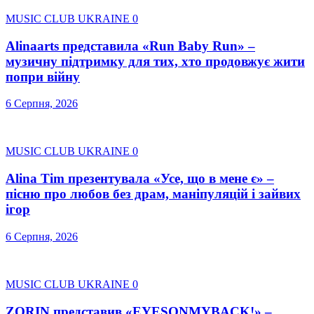
MUSIC CLUB UKRAINE
0
Alinaarts представила «Run Baby Run» –
музичну підтримку для тих, хто продовжує жити
попри війну
6 Серпня, 2026
MUSIC CLUB UKRAINE
0
Alina Tim презентувала «Усе, що в мене є» –
пісню про любов без драм, маніпуляцій і зайвих
ігор
6 Серпня, 2026
MUSIC CLUB UKRAINE
0
ZORIN представив «EYESONMYBACK!» –