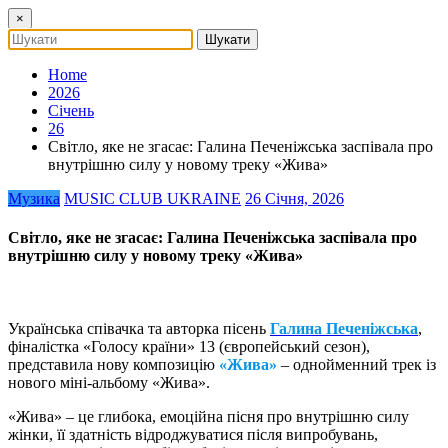
×
Home
2026
Січень
26
Світло, яке не згасає: Галина Печеніжська заспівала про
внутрішню силу у новому треку «Жива»
Музика
MUSIC CLUB UKRAINE
26 Січня, 2026
Світло, яке не згасає: Галина Печеніжська заспівала про
внутрішню силу у новому треку «Жива»
Українська співачка та авторка пісень
Галина Печеніжська
,
фіналістка «Голосу країни» 13 (європейський сезон),
представила нову композицію
«Жива»
– однойменний трек із
нового міні-альбому «Жива».
«Жива» – це глибока, емоційна пісня про внутрішню силу
жінки, її здатність відроджуватися після випробувань,