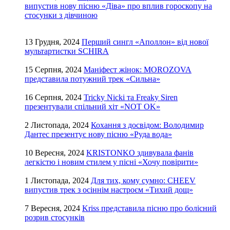
випустив нову пісню «Діва» про вплив гороскопу на
стосунки з дівчиною
13 Грудня, 2024
Перший сингл «Аполлон» від нової
мультартистки SCHIRA
15 Серпня, 2024
Маніфест жінок: MOROZOVA
представила потужний трек «Сильна»
16 Серпня, 2024
Tricky Nicki та Freaky Siren
презентували спільний хіт «NOT OK»
2 Листопада, 2024
Кохання з досвідом: Володимир
Дантес презентує нову пісню «Руда вода»
10 Вересня, 2024
KRISTONKO здивувала фанів
легкістю і новим стилем у пісні «Хочу повірити»
1 Листопада, 2024
Для тих, кому сумно: CHEEV
випустив трек з осіннім настроєм «Тихий дощ»
7 Вересня, 2024
Kriss представила пісню про болісний
розрив стосунків