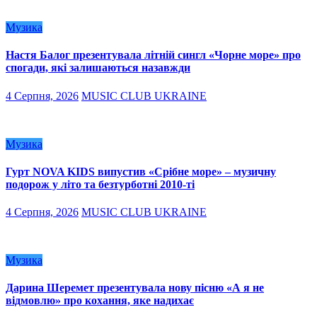
Музика
Настя Балог презентувала літній сингл «Чорне море» про
спогади, які залишаються назавжди
4 Серпня, 2026
MUSIC CLUB UKRAINE
Музика
Гурт NOVA KIDS випустив «Срібне море» – музичну
подорож у літо та безтурботні 2010-ті
4 Серпня, 2026
MUSIC CLUB UKRAINE
Музика
Дарина Шеремет презентувала нову пісню «А я не
відмовлю» про кохання, яке надихає