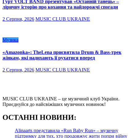
Гурт VOLT BAND презентував «Останній танець» –
ліричну історію про кохання та найдорожчі спогади
2 Серпня, 2026
MUSIC CLUB UKRAINE
Музика
«Amazonka»: TheLena присвятила Drum & Bass-трек
жінкам, які надихають її рухатися вперед
2 Серпня, 2026
MUSIC CLUB UKRAINE
MUSIC CLUB UKRAINE – це музичний клуб України.
Приєднуйся до найсвіжіших музичних новинок!
О
СТАННІ НОВИНИ:
Alinaarts представила «Run Baby Run» – музичну
підтримку для тих, хто продовжує жити попри війну