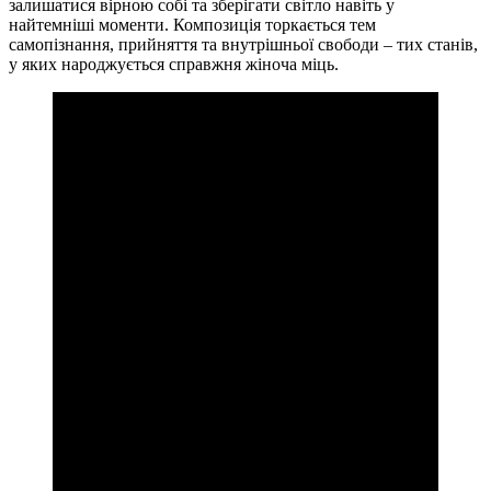
залишатися вірною собі та зберігати світло навіть у
найтемніші моменти. Композиція торкається тем
самопізнання, прийняття та внутрішньої свободи – тих станів,
у яких народжується справжня жіноча міць.