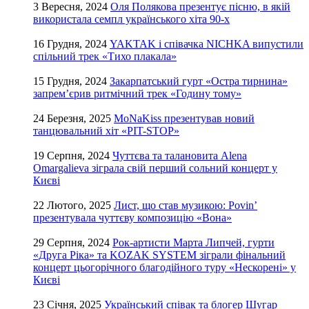
3 Вересня, 2024
Оля Полякова презентує пісню, в якій
використала семпл українського хіта 90-х
16 Грудня, 2024
YAKTAK і співачка NICHKA випустили
спільний трек «Тихо плакала»
15 Грудня, 2024
Закарпатський гурт «Остра тирнина»
запрем’єрив ритмічний трек «Годину тому»
24 Березня, 2025
MoNaKiss презентував новий
танцювальний хіт «PIT-STOP»
19 Серпня, 2024
Чуттєва та талановита Alena
Omargalieva зіграла свій перший сольний концерт у
Києві
22 Лютого, 2025
Лист, що став музикою: Povin’
презентувала чуттєву композицію «Вона»
29 Серпня, 2024
Рок-артисти Марта Липчей, гурти
«Друга Ріка» та KOZAK SYSTEM зіграли фінальний
концерт цьогорічного благодійного туру «Нескорені» у
Києві
23 Січня, 2025
Український співак та блогер Шугар