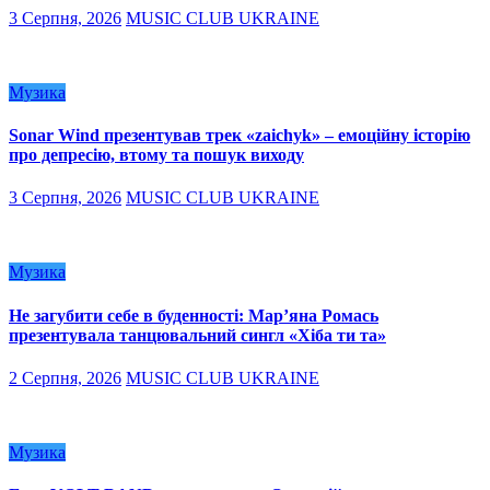
3 Серпня, 2026
MUSIC CLUB UKRAINE
Музика
Sonar Wind презентував трек «zaichyk» – емоційну історію
про депресію, втому та пошук виходу
3 Серпня, 2026
MUSIC CLUB UKRAINE
Музика
Не загубити себе в буденності: Мар’яна Ромась
презентувала танцювальний сингл «Хіба ти та»
2 Серпня, 2026
MUSIC CLUB UKRAINE
Музика