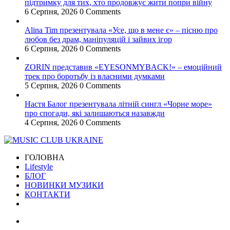
підтримку для тих, хто продовжує жити попри війну
6 Серпня, 2026
0 Comments
Alina Tim презентувала «Усе, що в мене є» – пісню про
любов без драм, маніпуляцій і зайвих ігор
6 Серпня, 2026
0 Comments
ZORIN представив «EYESONMYBACK!» – емоційний
трек про боротьбу із власними думками
5 Серпня, 2026
0 Comments
Настя Балог презентувала літній сингл «Чорне море»
про спогади, які залишаються назавжди
4 Серпня, 2026
0 Comments
ГОЛОВНА
Lifestyle
БЛОГ
НОВИНКИ МУЗИКИ
КОНТАКТИ