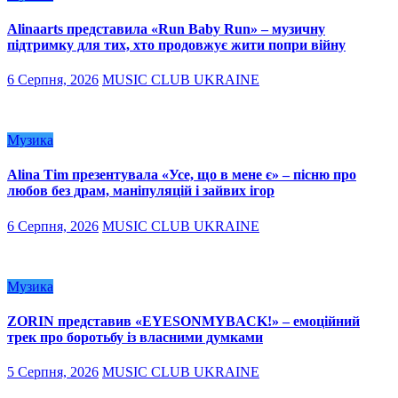
Alinaarts представила «Run Baby Run» – музичну
підтримку для тих, хто продовжує жити попри війну
6 Серпня, 2026
MUSIC CLUB UKRAINE
Музика
Alina Tim презентувала «Усе, що в мене є» – пісню про
любов без драм, маніпуляцій і зайвих ігор
6 Серпня, 2026
MUSIC CLUB UKRAINE
Музика
ZORIN представив «EYESONMYBACK!» – емоційний
трек про боротьбу із власними думками
5 Серпня, 2026
MUSIC CLUB UKRAINE