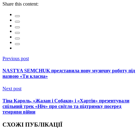
Share this content:
Previous post
NASTYA SEMCHUK представила нову музичну роботу під
назвою «Ти класна»
Next post
Тіна Кароль, «Жадан і Собаки» і «Хартія» презентували
спільний трек «Ніч» про світло та підтримку посеред
темряви війни
СХОЖІ ПУБЛІКАЦІЇ