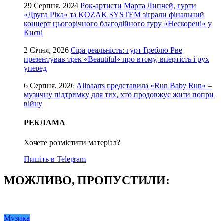
29 Серпня, 2024
Рок-артисти Марта Липчей, гурти
«Друга Ріка» та KOZAK SYSTEM зіграли фінальний
концерт цьогорічного благодійного туру «Нескорені» у
Києві
2 Січня, 2026
Сіра реальність: гурт Греблю Рве
презентував трек «Beautiful» про втому, впертість і рух
уперед
6 Серпня, 2026
Alinaarts представила «Run Baby Run» –
музичну підтримку для тих, хто продовжує жити попри
війну
РЕКЛАМА
Хочете розмістити матеріал?
Пишіть в Telegram
МОЖЛИВО, ПРОПУСТИЛИ:
Музика