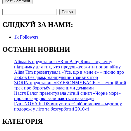
Пошук
Пошук
СЛІДКУЙ ЗА НАМИ:
1k
Followers
О
СТАННІ НОВИНИ
Alinaarts представила «Run Baby Run» – музичну
підтримку для тих, хто продовжує жити попри війну
Alina Tim презентувала «Усе, що в мене є» – пісню про
любов без драм, маніпуляцій і зайвих ігор
ZORIN представив «EYESONMYBACK!» – емоційний
трек про боротьбу із власними думками
Настя Балог презентувала літній сингл «Чорне море»
про спогади, які залишаються назавжди
Гурт NOVA KIDS випустив «Срібне море» – музичну
подорож у літо та безтурботні 2010-ті
КАТЕГОРІЯ