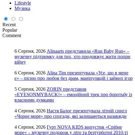
Lifestyle
Музика
Recent
Popular
Comment
6 Серпня, 2026
Alinaarts представила «Run Baby Run» –
музичну підтримку для тих, хто продовжує жити попри
війну
6 Серпня, 2026
Alina Tim презентувала «Усе, що в мене
є» – пісню про любов без драм, маніпуляцій і зайвих ігор
5 Серпня, 2026
ZORIN представив
«EYESONMYBACK!» – емоційний трек про боротьбу із
власними думками
4 Серпня, 2026
Настя Балог презентувала літній сингл
«Чорне море» про спогади, які залишаються назавжди
4 Серпня, 2026
Гурт NOVA KIDS випустив «Срібне
море» – музичну подорож у літо та безтурботні 2010-ті