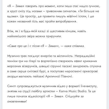
«Я – Зима» говорить про момент, коли тиша стає надто гучною,
а хруст снігу під ногами – тривожним сигналом. «Ти більше не
вдома». Це простір, де правила пишуть міфічні істоти, і де
кожен незваний гість має пройти випробування.
Втім, як і в будь-якій казці зі щасливим кінцем, навіть
найхижішого звіра можна приручити.
«Саме про це і є пісня «Я – Зима»», — каже співачка.
Музично трек поєднує енергію та містичність. Нетрадиційні
техніки гри на гітарі та фортепіано створюють ефект крижаних
морозних візерунків, швидкі струнні пасажі занурюють слухача
в саме серце снігової бурі, а поступово наростаючі оркестрові
акорди малюють пейзажі Арктичної Півночі.
Сингл супроводжується музичним відео у форматі live-виступу,
знятим на студії лейблу артистки – Kanva Music Studio. Та це
лише початок відеоісторії «Я – Зима».
Слідкуйте за
оновленнями!