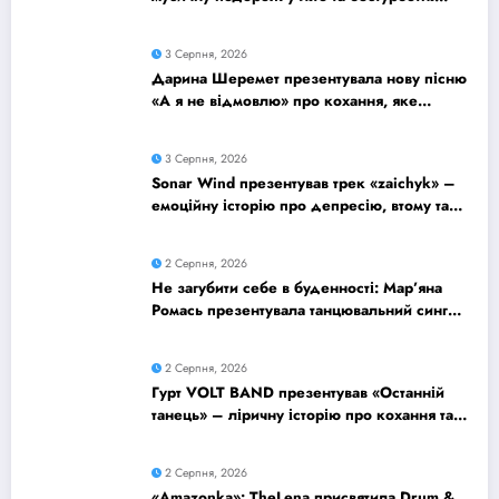
2010-ті
3 Серпня, 2026
Дарина Шеремет презентувала нову пісню
«А я не відмовлю» про кохання, яке
надихає
3 Серпня, 2026
Sonar Wind презентував трек «zaichyk» –
емоційну історію про депресію, втому та
пошук виходу
2 Серпня, 2026
Не загубити себе в буденності: Мар’яна
Ромась презентувала танцювальний сингл
«Хіба ти та»
2 Серпня, 2026
Гурт VOLT BAND презентував «Останній
танець» – ліричну історію про кохання та
найдорожчі спогади
2 Серпня, 2026
«Amazonka»: TheLena присвятила Drum &