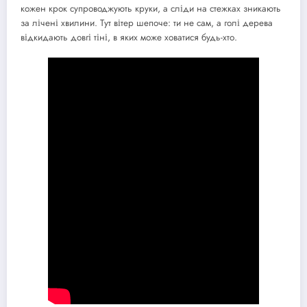
кожен крок супроводжують круки, а сліди на стежках зникають
за лічені хвилини. Тут вітер шепоче: ти не сам, а голі дерева
відкидають довгі тіні, в яких може ховатися будь-хто.