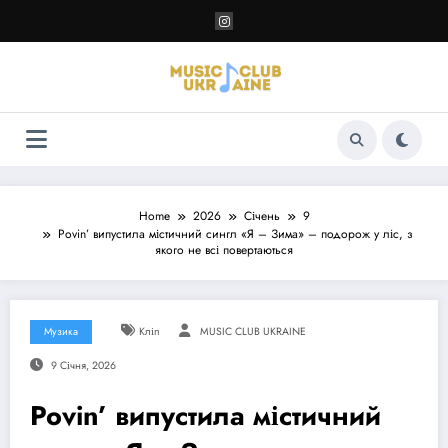
Перейти
до
контенту
Home
2026
Січень
9
Povin’ випустила містичний сингл «Я – Зима» – подорож у ліс, з
якого не всі повертаються
Музика
Кліп
MUSIC CLUB UKRAINE
9 Січня, 2026
Povin’ випустила містичний