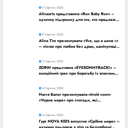
6 Серпня, 2026
Alinaarts представила «Run Baby Run» –
музичну підтримку для тих, хто продовжує
жити попри війну
6 Серпня, 2026
Alina Tim презентувала «Усе, що в мене є»
– пісню про любов без драм, маніпуляцій
і зайвих ігор
5 Серпня, 2026
ZORIN представив «EYESONMYBACK!» –
емоційний трек про боротьбу із власними
думками
4 Серпня, 2026
Настя Балог презентувала літній сингл
«Чорне море» про спогади, які
залишаються назавжди
4 Серпня, 2026
Гурт NOVA KIDS випустив «Срібне море» –
музичну подорож у літо та безтурботні