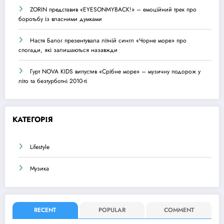
ZORIN представив «EYESONMYBACK!» – емоційний трек про
боротьбу із власними думками
Настя Балог презентувала літній сингл «Чорне море» про
спогади, які залишаються назавжди
Гурт NOVA KIDS випустив «Срібне море» – музичну подорож у
літо та безтурботні 2010-ті
КАТЕГОРІЯ
Lifestyle
Музика
RECENT
POPULAR
COMMENT