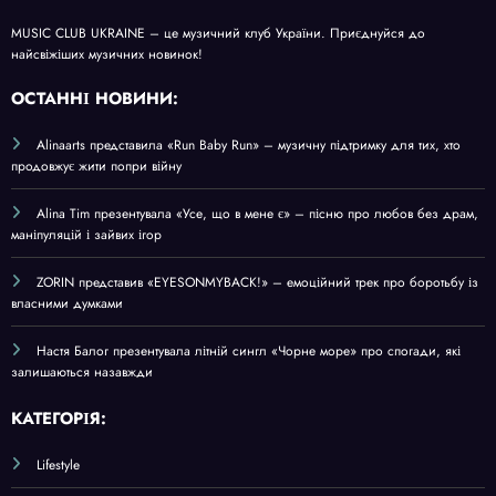
MUSIC CLUB UKRAINE – це музичний клуб України. Приєднуйся до
найсвіжіших музичних новинок!
О
СТАННІ НОВИНИ:
Alinaarts представила «Run Baby Run» – музичну підтримку для тих, хто
продовжує жити попри війну
Alina Tim презентувала «Усе, що в мене є» – пісню про любов без драм,
маніпуляцій і зайвих ігор
ZORIN представив «EYESONMYBACK!» – емоційний трек про боротьбу із
власними думками
Настя Балог презентувала літній сингл «Чорне море» про спогади, які
залишаються назавжди
КАТЕГОРІЯ:
Lifestyle