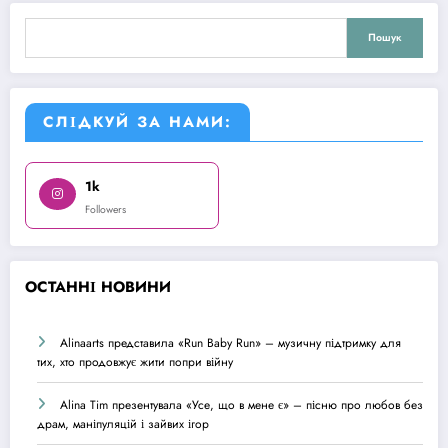
Пошук
Пошук
СЛІДКУЙ ЗА НАМИ:
1k
Followers
О
СТАННІ НОВИНИ
Alinaarts представила «Run Baby Run» – музичну підтримку для
тих, хто продовжує жити попри війну
Alina Tim презентувала «Усе, що в мене є» – пісню про любов без
драм, маніпуляцій і зайвих ігор