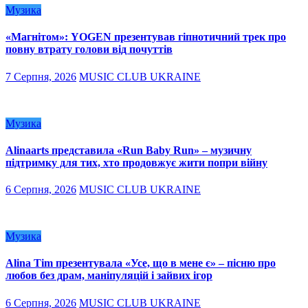
Музика
«Магнітом»: YOGEN презентував гіпнотичний трек про
повну втрату голови від почуттів
7 Серпня, 2026
MUSIC CLUB UKRAINE
Музика
Alinaarts представила «Run Baby Run» – музичну
підтримку для тих, хто продовжує жити попри війну
6 Серпня, 2026
MUSIC CLUB UKRAINE
Музика
Alina Tim презентувала «Усе, що в мене є» – пісню про
любов без драм, маніпуляцій і зайвих ігор
6 Серпня, 2026
MUSIC CLUB UKRAINE