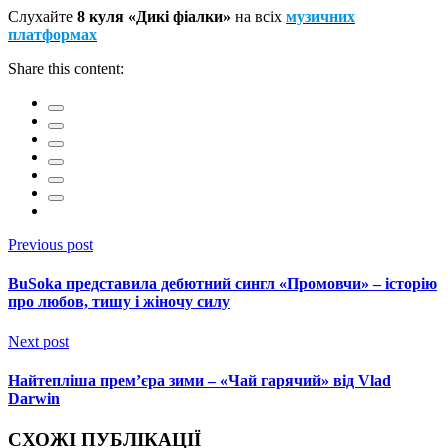
Слухайте
8 куля «Дикі фіалки»
на всіх
музичних
платформах
Share this content:
Previous post
BuSoka представила дебютний сингл «Промовчи» – історію
про любов, тишу і жіночу силу
Next post
Найтепліша прем’єра зими – «Чай гарячий» від Vlad
Darwin
СХОЖІ ПУБЛІКАЦІЇ