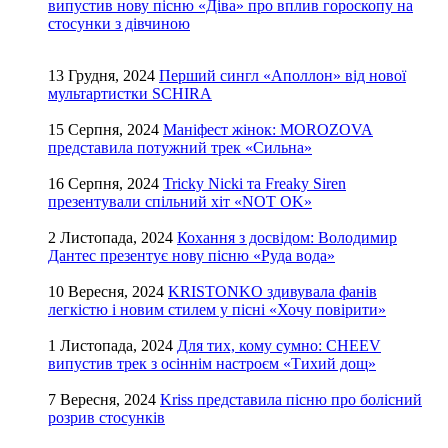
випустив нову пісню «Діва» про вплив гороскопу на
стосунки з дівчиною
13 Грудня, 2024
Перший сингл «Аполлон» від нової
мультартистки SCHIRA
15 Серпня, 2024
Маніфест жінок: MOROZOVA
представила потужний трек «Сильна»
16 Серпня, 2024
Tricky Nicki та Freaky Siren
презентували спільний хіт «NOT OK»
2 Листопада, 2024
Кохання з досвідом: Володимир
Дантес презентує нову пісню «Руда вода»
10 Вересня, 2024
KRISTONKO здивувала фанів
легкістю і новим стилем у пісні «Хочу повірити»
1 Листопада, 2024
Для тих, кому сумно: CHEEV
випустив трек з осіннім настроєм «Тихий дощ»
7 Вересня, 2024
Kriss представила пісню про болісний
розрив стосунків