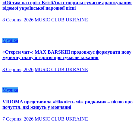
«Ой там на горі»: KristiAna створила сучасне аранжування
відомої української народної пісні
8 Серпня, 2026
MUSIC CLUB UKRAINE
Музика
«Стерти чат»: MAX BARSKIH продовжує формувати нову
музичну главу історією про сучасне кохання
8 Серпня, 2026
MUSIC CLUB UKRAINE
Музика
VIDOMA представила «Ніжність між рядками» – пісню про
почуття, які живуть у мовчанні
7 Серпня, 2026
MUSIC CLUB UKRAINE