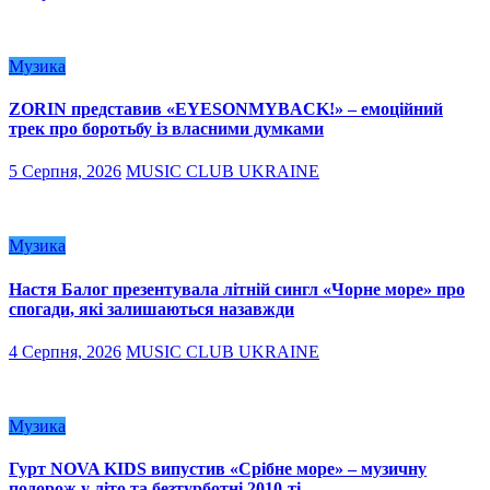
Музика
ZORIN представив «EYESONMYBACK!» – емоційний
трек про боротьбу із власними думками
5 Серпня, 2026
MUSIC CLUB UKRAINE
Музика
Настя Балог презентувала літній сингл «Чорне море» про
спогади, які залишаються назавжди
4 Серпня, 2026
MUSIC CLUB UKRAINE
Музика
Гурт NOVA KIDS випустив «Срібне море» – музичну
подорож у літо та безтурботні 2010-ті