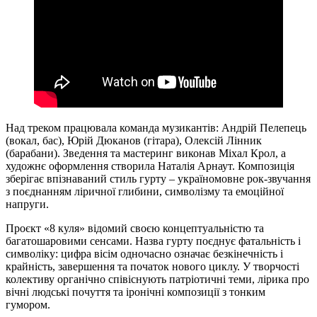
Над треком працювала команда музикантів: Андрій Пелепець
(вокал, бас), Юрій Дюканов (гітара), Олексій Лінник
(барабани). Зведення та мастеринг виконав Міхал Крол, а
художнє оформлення створила Наталія Арнаут. Композиція
зберігає впізнаваний стиль гурту – україномовне рок-звучання
з поєднанням ліричної глибини, символізму та емоційної
напруги.
Проєкт «8 куля» відомий своєю концептуальністю та
багатошаровими сенсами. Назва гурту поєднує фатальність і
символіку: цифра вісім одночасно означає безкінечність і
крайність, завершення та початок нового циклу. У творчості
колективу органічно співіснують патріотичні теми, лірика про
вічні людські почуття та іронічні композиції з тонким
гумором.