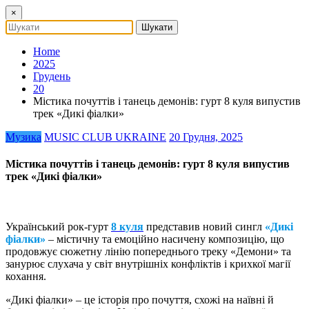
×
Home
2025
Грудень
20
Містика почуттів і танець демонів: гурт 8 куля випустив
трек «Дикі фіалки»
Музика
MUSIC CLUB UKRAINE
20 Грудня, 2025
Містика почуттів і танець демонів: гурт 8 куля випустив
трек «Дикі фіалки»
Український рок-гурт
8 куля
представив новий сингл
«Дикі
фіалки»
– містичну та емоційно насичену композицію, що
продовжує сюжетну лінію попереднього треку «Демони» та
занурює слухача у світ внутрішніх конфліктів і крихкої магії
кохання.
«Дикі фіалки» – це історія про почуття, схожі на наївні й