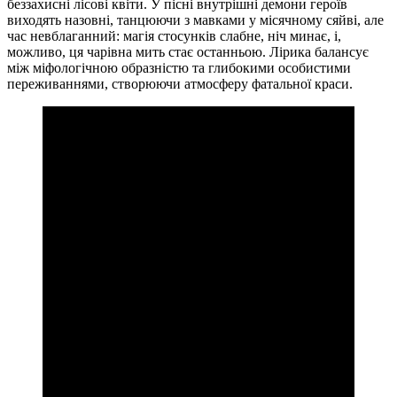
беззахисні лісові квіти. У пісні внутрішні демони героїв
виходять назовні, танцюючи з мавками у місячному сяйві, але
час невблаганний: магія стосунків слабне, ніч минає, і,
можливо, ця чарівна мить стає останньою. Лірика балансує
між міфологічною образністю та глибокими особистими
переживаннями, створюючи атмосферу фатальної краси.