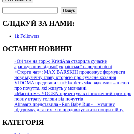
Пошук
Пошук
СЛІДКУЙ ЗА НАМИ:
1k
Followers
О
СТАННІ НОВИНИ
«Ой там на горі»: KristiAna створила сучасне
аранжування відомої української народної пісні
«Стерти чат»: MAX BARSKIH продовжує формувати
нову музичну главу історією про сучасне кохання
VIDOMA представила «Ніжність між рядками» – пісню
про почуття, які живуть у мовчанні
«Магнітом»: YOGEN презентував гіпнотичний трек про
повну втрату голови від почуттів
Alinaarts представила «Run Baby Run» – музичну
підтримку для тих, хто продовжує жити попри війну
КАТЕГОРІЯ