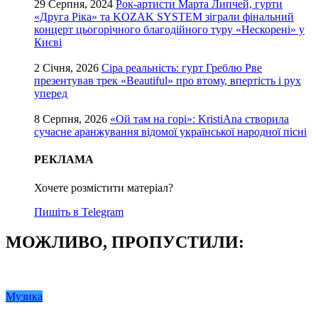
29 Серпня, 2024
Рок-артисти Марта Липчей, гурти
«Друга Ріка» та KOZAK SYSTEM зіграли фінальний
концерт цьогорічного благодійного туру «Нескорені» у
Києві
2 Січня, 2026
Сіра реальність: гурт Греблю Рве
презентував трек «Beautiful» про втому, впертість і рух
уперед
8 Серпня, 2026
«Ой там на горі»: KristiAna створила
сучасне аранжування відомої української народної пісні
РЕКЛАМА
Хочете розмістити матеріал?
Пишіть в Telegram
МОЖЛИВО, ПРОПУСТИЛИ:
Музика