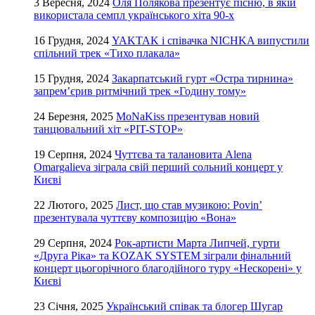
3 Вересня, 2024
Оля Полякова презентує пісню, в якій
використала семпл українського хіта 90-х
16 Грудня, 2024
YAKTAK і співачка NICHKA випустили
спільний трек «Тихо плакала»
15 Грудня, 2024
Закарпатський гурт «Остра тирнина»
запрем’єрив ритмічний трек «Годину тому»
24 Березня, 2025
MoNaKiss презентував новий
танцювальний хіт «PIT-STOP»
19 Серпня, 2024
Чуттєва та талановита Alena
Omargalieva зіграла свій перший сольний концерт у
Києві
22 Лютого, 2025
Лист, що став музикою: Povin’
презентувала чуттєву композицію «Вона»
29 Серпня, 2024
Рок-артисти Марта Липчей, гурти
«Друга Ріка» та KOZAK SYSTEM зіграли фінальний
концерт цьогорічного благодійного туру «Нескорені» у
Києві
23 Січня, 2025
Український співак та блогер Шугар