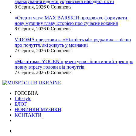
аранжування відомої української народної пісні
8 Серпня, 2026
0 Comments
«Стерти чат»: MAX BARSKIH продовжує формувати
нову музичну главу історією про сучасне кохання
8 Серпня, 2026
0 Comments
VIDOMA представила «Ніжність між рядками» – пісню
про почуття, які живуть у мовчанні
7 Серпня, 2026
0 Comments
«Магнітом»: YOGEN презентував гіпнотичний трек про
повну втрату голови від почуттів
7 Серпня, 2026
0 Comments
ГОЛОВНА
Lifestyle
БЛОГ
НОВИНКИ МУЗИКИ
КОНТАКТИ