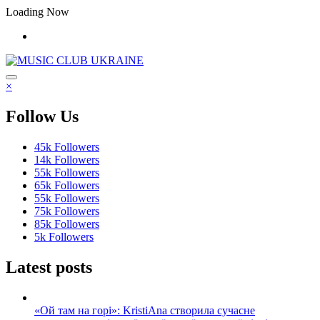
Перейти
Loading Now
до
контенту
×
Follow Us
45k
Followers
14k
Followers
55k
Followers
65k
Followers
55k
Followers
75k
Followers
85k
Followers
5k
Followers
Latest posts
«Ой там на горі»: KristiAna створила сучасне