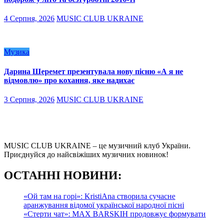
4 Серпня, 2026
MUSIC CLUB UKRAINE
Музика
Дарина Шеремет презентувала нову пісню «А я не
відмовлю» про кохання, яке надихає
3 Серпня, 2026
MUSIC CLUB UKRAINE
MUSIC CLUB UKRAINE – це музичний клуб України.
Приєднуйся до найсвіжіших музичних новинок!
О
СТАННІ НОВИНИ:
«Ой там на горі»: KristiAna створила сучасне
аранжування відомої української народної пісні
«Стерти чат»: MAX BARSKIH продовжує формувати