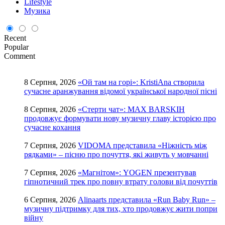
Lifestyle
Музика
Recent
Popular
Comment
8 Серпня, 2026
«Ой там на горі»: KristiAna створила
сучасне аранжування відомої української народної пісні
8 Серпня, 2026
«Стерти чат»: MAX BARSKIH
продовжує формувати нову музичну главу історією про
сучасне кохання
7 Серпня, 2026
VIDOMA представила «Ніжність між
рядками» – пісню про почуття, які живуть у мовчанні
7 Серпня, 2026
«Магнітом»: YOGEN презентував
гіпнотичний трек про повну втрату голови від почуттів
6 Серпня, 2026
Alinaarts представила «Run Baby Run» –
музичну підтримку для тих, хто продовжує жити попри
війну