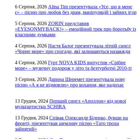
6 Серпня, 2026
Alina Tim презентувала «Усе, що в мене
є» – пісню про любов без драм, маніпуляцій і зайвих ігор
5 Серпня, 2026
ZORIN представив
«EYESONMYBACK!» – емоційний трек про боротьбу із
власними думками
4 Серпня, 2026
Настя Балог презентувала літній сингл
«Чорне море» про спогади, які залишаються назавжди
4 Серпня, 2026
Гурт NOVA KIDS випустив «Срібне
море» – музичну подорож у літо та безтурботні 2010-ті
3 Серпня, 2026
Дарина Шеремет презентувала нову
пісню «А я не відмовлю» про кохання, яке надихає
13 Грудня, 2024
Перший сингл «Аполлон» від нової
мультартистки SCHIRA
13 Грудня, 2024
Співак Олександр Біденко, бувши на
фронті, презентував щемливу пісню «Тато трохи
зайнятий»