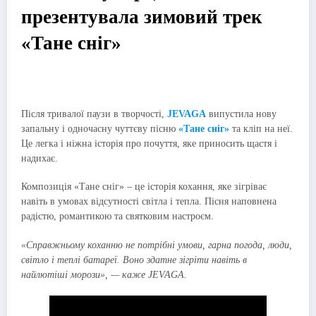
презентувала зимовий трек
«Тане сніг»
Після тривалої паузи в творчості,
JEVAGA
випустила нову
запальну і одночасну чуттєву пісню
«Тане сніг»
та кліп на неї.
Це легка і ніжна історія про почуття, яке приносить щастя і
надихає.
Композиція «Тане сніг» – це історія кохання, яке зігріває
навіть в умовах відсутності світла і тепла. Пісня наповнена
радістю, романтикою та святковим настроєм.
«Справжньому коханню не потрібні умови, гарна погода, люди,
світло і теплі батареї. Воно здатне зігріти навіть в
найлютіші морози», — каже JEVAGA.