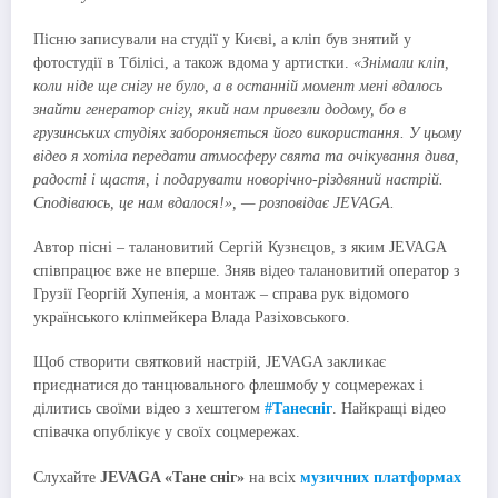
Пісню записували на студії у Києві, а кліп був знятий у
фотостудії в Тбілісі, а також вдома у артистки.
«Знімали кліп,
коли ніде ще снігу не було, а в останній момент мені вдалось
знайти генератор снігу, який нам привезли додому, бо в
грузинських студіях забороняється його використання. У цьому
відео я хотіла передати атмосферу свята та очікування дива,
радості і щастя, і подарувати новорічно-різдвяний настрій.
Сподіваюсь, це нам вдалося!», — розповідає JEVAGA.
Автор пісні – талановитий Сергій Кузнєцов, з яким JEVAGA
співпрацює вже не вперше. Зняв відео талановитий оператор з
Грузії Георгій Хупенія, а монтаж – справа рук відомого
українського кліпмейкера Влада Разіховського.
Щоб створити святковий настрій, JEVAGA закликає
приєднатися до танцювального флешмобу у соцмережах і
ділитись своїми відео з хештегом
#Танесніг
. Найкращі відео
співачка опублікує у своїх соцмережах.
Слухайте
JEVAGA «Тане сніг»
на всіх
музичних платформах