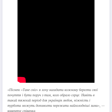
«Піснею «Тане сніг» я хочу нагадати кожному берегти свої
почуття і бути поруч з тим, кого обрало серце. Навіть в
такий тяжкий період для українців любов, ніжність і
турбота можуть допомогти пережити найхолодніші зими», —
коментує співачка.