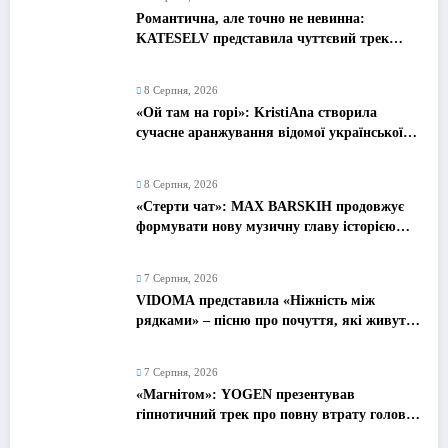
Романтична, але точно не невинна:
KATESELV представила чуттєвий трек
«Love Supplier»
8 Серпня, 2026
«Ой там на горі»: KristiAna створила
сучасне аранжування відомої української
народної пісні
8 Серпня, 2026
«Стерти чат»: MAX BARSKIH продовжує
формувати нову музичну главу історією
про сучасне кохання
7 Серпня, 2026
VIDOMA представила «Ніжність між
рядками» – пісню про почуття, які живуть
у мовчанні
7 Серпня, 2026
«Магнітом»: YOGEN презентував
гіпнотичний трек про повну втрату голови
від почуттів