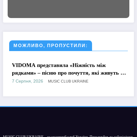
МОЖЛИВО, ПРОПУСТИЛИ:
МУЗИКА
VIDOMA представила «Ніжність між
рядками» – пісню про почуття, які живуть у
г
мовчанні
в
7 Серпня, 2026
7
MUSIC CLUB UKRAINE
MUSIC CLUB UKRAINE – це музичний клуб України. Приєднуйся до найсвіжіших