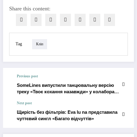
Share this content:
Tag
Кліп
Previous post
SomeLines випустили танцювальну версію
треку «Твоє кохання назавжди» у колаборації
з Aleksandrjfk
Next post
Щирість без фільтрів: Eva lu na представила
чуттєвий сингл «Багато відчуттів»