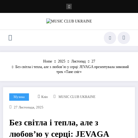
Перейти
до
контенту
Home
2025
Листопад
27
Без світла і тепла, але з любовʼю у серці: JEVAGA презентувала зимовий
трек «Тане сніг»
Музика
Кліп
MUSIC CLUB UKRAINE
27 Листопада, 2025
Без світла і тепла, але з
любовʼю у серці: JEVAGA