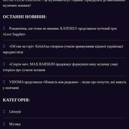
музичних новинок!
О
СТАННІ НОВИНИ:
Романтична, але точно не невинна: KATESELV представила чуттєвий трек
«Love Supplier»
«Ой там на горі»: KristiAna створила сучасне аранжування відомої української
народної пісні
«Стерти чат»: MAX BARSKIH продовжує формувати нову музичну главу
історією про сучасне кохання
VIDOMA представила «Ніжність між рядками» – пісню про почуття, які живуть
у мовчанні
КАТЕГОРІЯ:
Lifestyle
Музика