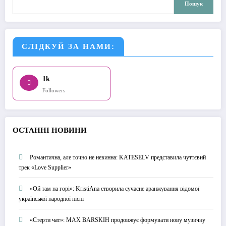
Пошук
СЛІДКУЙ ЗА НАМИ:
1k
Followers
О
СТАННІ НОВИНИ
Романтична, але точно не невинна: KATESELV представила чуттєвий
трек «Love Supplier»
«Ой там на горі»: KristiAna створила сучасне аранжування відомої
української народної пісні
«Стерти чат»: MAX BARSKIH продовжує формувати нову музичну