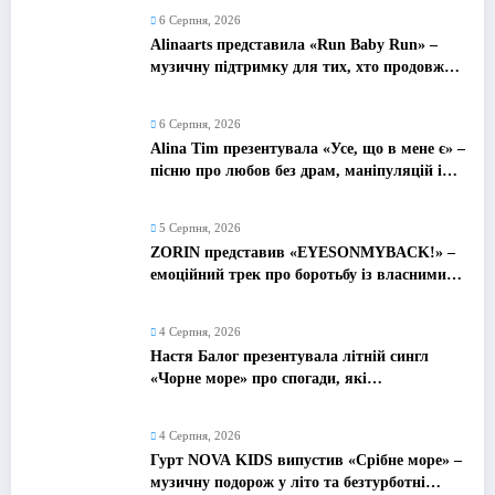
6 Серпня, 2026
Alinaarts представила «Run Baby Run» –
музичну підтримку для тих, хто продовжує
жити попри війну
6 Серпня, 2026
Alina Tim презентувала «Усе, що в мене є» –
пісню про любов без драм, маніпуляцій і
зайвих ігор
5 Серпня, 2026
ZORIN представив «EYESONMYBACK!» –
емоційний трек про боротьбу із власними
думками
4 Серпня, 2026
Настя Балог презентувала літній сингл
«Чорне море» про спогади, які
залишаються назавжди
4 Серпня, 2026
Гурт NOVA KIDS випустив «Срібне море» –
музичну подорож у літо та безтурботні