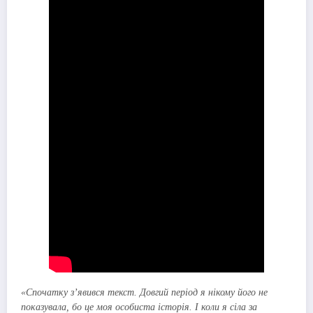
«Спочатку з’явився текст. Довгий період я нікому його не
показувала, бо це моя особиста історія. І коли я сіла за