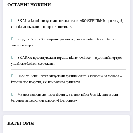
О
СТАННІ НОВИНИ
SKAI та Jamala випустили спільний сингл «БОЖЕВІЛЬНІ» про людей,
які обирають жити, а не просто виживати
«Будні»: NordleN говорить про життя, людей, вибір і боротьбу без
зайвих прикрас
SKARRA презентувала авторську пісню «Жінка» – музичний портрет
української жінки сьогодення
IRZA та Ваня Рассел випустили дуетний сингл «Заборона на любов» –
історію про почуття, які неможливо зупинити
Музика замість сну після фронту: ветеран війни Grasick перетворив
безсоння на дебютний альбом «Поетроніка»
КАТЕГОРІЯ