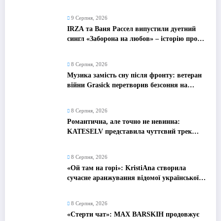
жінки сьогодення
9 Серпня, 2026
IRZA та Ваня Рассел випустили дуетний
сингл «Заборона на любов» – історію про
почуття, які неможливо зупинити
8 Серпня, 2026
Музика замість сну після фронту: ветеран
війни Grasick перетворив безсоння на
дебютний альбом «Поетроніка»
8 Серпня, 2026
Романтична, але точно не невинна:
KATESELV представила чуттєвий трек
«Love Supplier»
8 Серпня, 2026
«Ой там на горі»: KristiAna створила
сучасне аранжування відомої української
народної пісні
8 Серпня, 2026
«Стерти чат»: MAX BARSKIH продовжує