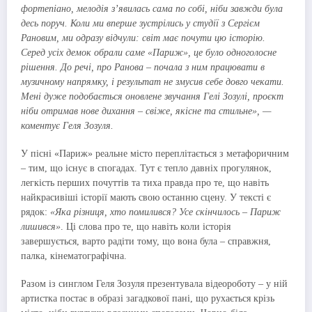
фортепіано, мелодія зʼявилась сама по собі, ніби завжди була
десь поруч. Коли ми вперше зустрілись у студії з Сергієм
Рановим, ми одразу відчули: світ має почути цю історію.
Серед усіх демок обрали саме «Париж», це було одноголосне
рішення. До речі, про Ранова – почала з ним працювати в
музичному напрямку, і результат не змусив себе довго чекати.
Мені дуже подобається оновлене звучання Гелі Зозулі, проєкт
ніби отримав нове дихання – свіже, якісне та стильне», —
коментує Геля Зозуля.
У пісні «Париж» реальне місто переплітається з метафоричним
– тим, що існує в спогадах. Тут є тепло давніх прогулянок,
легкість перших почуттів та тиха правда про те, що навіть
найкрасивіші історії мають свою останню сцену. У тексті є
рядок:
«Яка різниця, хто помилився? Усе скінчилось – Париж
лишився»
. Ці слова про те, що навіть коли історія
завершується, варто радіти тому, що вона була – справжня,
палка, кінематографічна.
Разом із синглом Геля Зозуля презентувала відеороботу – у ній
артистка постає в образі загадкової пані, що рухається крізь