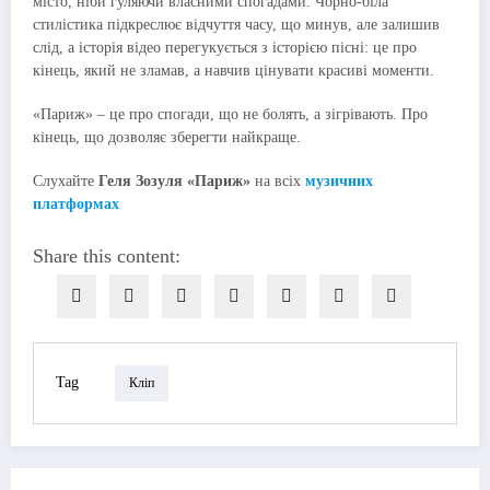
місто, ніби гуляючи власними спогадами. Чорно-біла
стилістика підкреслює відчуття часу, що минув, але залишив
слід, а історія відео перегукується з історією пісні: це про
кінець, який не зламав, а навчив цінувати красиві моменти.
«Париж» – це про спогади, що не болять, а зігрівають. Про
кінець, що дозволяє зберегти найкраще.
Слухайте
Геля Зозуля «Париж»
на всіх
музичних
платформах
Share this content:
Tag
Кліп