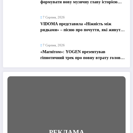
формувати нову музичну главу історією
про сучасне кохання
7 Серпня, 2026
VIDOMA представила «Ніжність між
рядками» – пісню про почуття, які живуть
у мовчанні
7 Серпня, 2026
«Магнітом»: YOGEN презентував
гіпнотичний трек про повну втрату голови
від почуттів
РЕКЛАМА