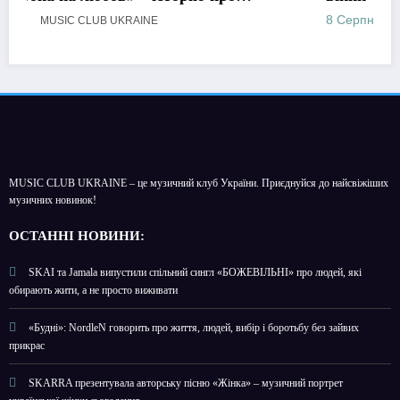
дебютний альбом «Поетроніка»
8 Серпня, 2026
MUSIC CLUB UKRAINE
MUSIC CLUB UKRAINE – це музичний клуб України. Приєднуйся до найсвіжіших
музичних новинок!
О
СТАННІ НОВИНИ:
SKAI та Jamala випустили спільний сингл «БОЖЕВІЛЬНІ» про людей, які
обирають жити, а не просто виживати
«Будні»: NordleN говорить про життя, людей, вибір і боротьбу без зайвих
прикрас
SKARRA презентувала авторську пісню «Жінка» – музичний портрет