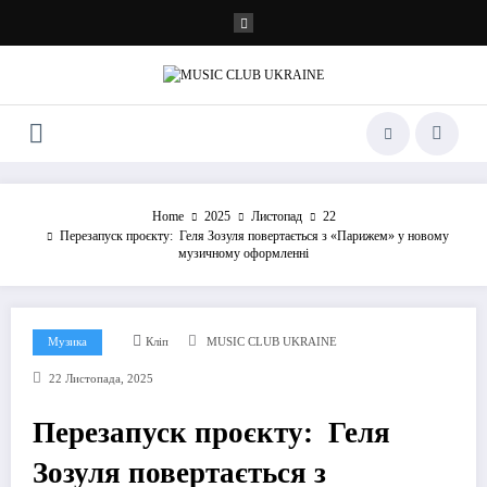
Перейти
до
контенту
Home
2025
Листопад
22
Перезапуск проєкту: Геля Зозуля повертається з «Парижем» у новому
музичному оформленні
Музика
Кліп
MUSIC CLUB UKRAINE
22 Листопада, 2025
Перезапуск проєкту: Геля
Зозуля повертається з