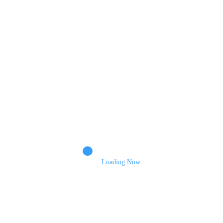
Name
Email
Зберегти моє ім'я, e-mail, та адресу сайту в цьому браузері для моїх
подальших коментарів.
Loading Now
Пошук
Пошук