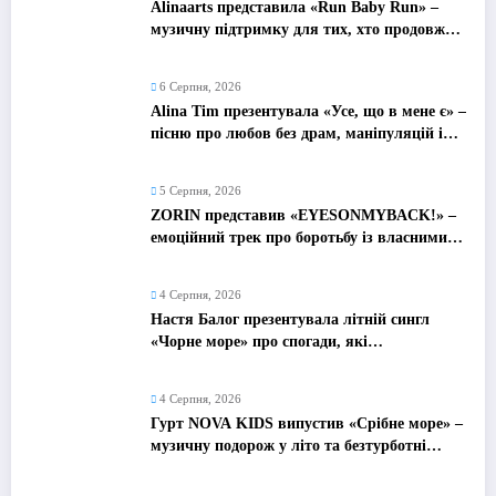
Alinaarts представила «Run Baby Run» –
музичну підтримку для тих, хто продовжує
жити попри війну
6 Серпня, 2026
Alina Tim презентувала «Усе, що в мене є» –
пісню про любов без драм, маніпуляцій і
зайвих ігор
5 Серпня, 2026
ZORIN представив «EYESONMYBACK!» –
емоційний трек про боротьбу із власними
думками
4 Серпня, 2026
Настя Балог презентувала літній сингл
«Чорне море» про спогади, які
залишаються назавжди
4 Серпня, 2026
Гурт NOVA KIDS випустив «Срібне море» –
музичну подорож у літо та безтурботні
2010-ті