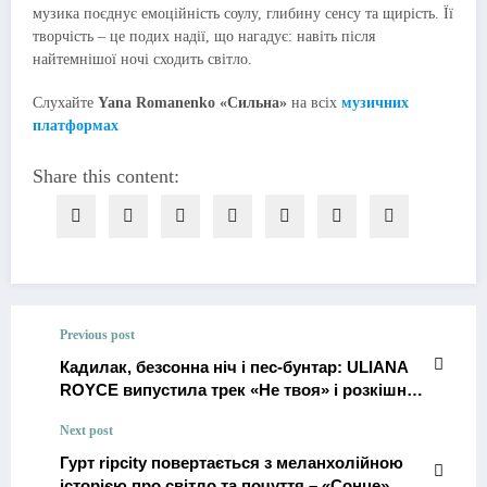
музика поєднує емоційність соулу, глибину сенсу та щирість. Її
творчість – це подих надії, що нагадує: навіть після
найтемнішої ночі сходить світло.
Слухайте
Yana Romanenko «Сильна»
на всіх
музичних
платформах
Share this content:
Previous post
Кадилак, безсонна ніч і пес-бунтар: ULIANA
ROYCE випустила трек «Не твоя» і розкішний
кліп
Next post
Гурт ripcity повертається з меланхолійною
історією про світло та почуття – «Сонце»