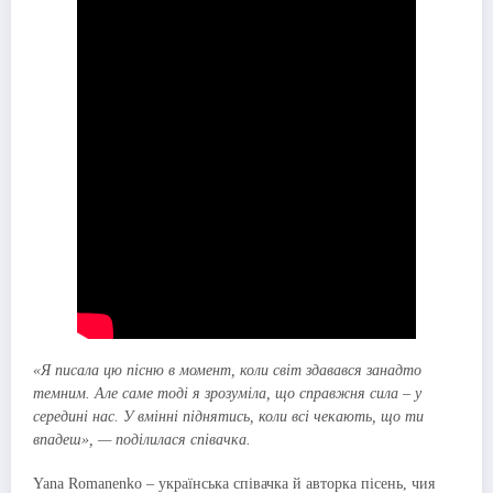
«Я писала цю пісню в момент, коли світ здавався занадто
темним. Але саме тоді я зрозуміла, що справжня сила – у
середині нас. У вмінні піднятись, коли всі чекають, що ти
впадеш», — поділилася співачка.
Yana Romanenko – українська співачка й авторка пісень, чия