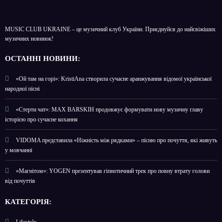
MUSIC CLUB UKRAINE – це музичний клуб України. Приєднуйся до найсвіжіших
музичних новинок!
О
СТАННІ НОВИНИ:
«Ой там на горі»: KristiAna створила сучасне аранжування відомої української
народної пісні
«Стерти чат»: MAX BARSKIH продовжує формувати нову музичну главу
історією про сучасне кохання
VIDOMA представила «Ніжність між рядками» – пісню про почуття, які живуть
у мовчанні
«Магнітом»: YOGEN презентував гіпнотичний трек про повну втрату голови
від почуттів
КАТЕГОРІЯ:
Lifestyle