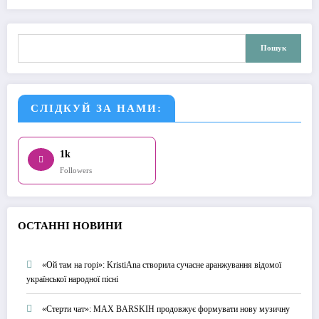
Пошук
Пошук
СЛІДКУЙ ЗА НАМИ:
1k
Followers
О
СТАННІ НОВИНИ
«Ой там на горі»: KristiAna створила сучасне аранжування відомої
української народної пісні
«Стерти чат»: MAX BARSKIH продовжує формувати нову музичну