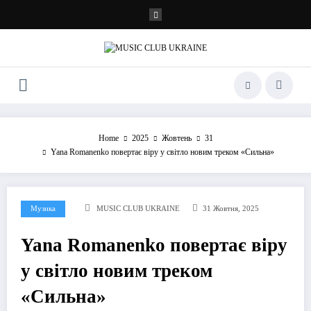
Перейти
до
контенту
Home
2025
Жовтень
31
Yana Romanenko повертає віру у світло новим треком «Сильна»
Музика
MUSIC CLUB UKRAINE
31 Жовтня, 2025
Yana Romanenko повертає віру
у світло новим треком
«Сильна»