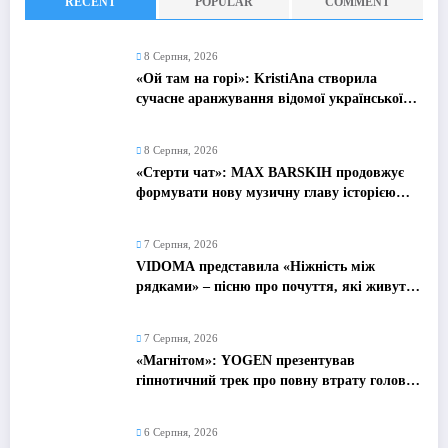
RECENT
POPULAR
COMMENT
8 Серпня, 2026
«Ой там на горі»: KristiAna створила
сучасне аранжування відомої української
народної пісні
8 Серпня, 2026
«Стерти чат»: MAX BARSKIH продовжує
формувати нову музичну главу історією
про сучасне кохання
7 Серпня, 2026
VIDOMA представила «Ніжність між
рядками» – пісню про почуття, які живуть
у мовчанні
7 Серпня, 2026
«Магнітом»: YOGEN презентував
гіпнотичний трек про повну втрату голови
від почуттів
6 Серпня, 2026