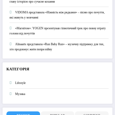
главу історією про сучасне кохання
VIDOMA представила «Ніжність між рядками» – пісню про почуття,
які живуть у мовчанні
«Магнітом»: YOGEN презентував гіпнотичний трек про повну втрату
голови від почуттів
Alinaarts представила «Run Baby Run» – музичну підтримку для тих,
хто продовжує жити попри війну
КАТЕГОРІЯ
Lifestyle
Музика