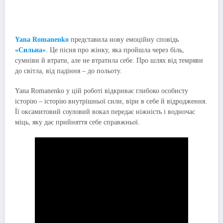
Yana Romanenko
представила нову емоційну сповідь
«Сильна»
. Це пісня про жінку, яка пройшла через біль,
сумніви й втрати, але не втратила себе. Про шлях від темряви
до світла, від падіння – до польоту.
Yana Romanenko у цій роботі відкриває глибоко особисту
історію – історію внутрішньої сили, віри в себе й відродження.
Її оксамитовий соуловий вокал передає ніжність і водночас
міць, яку дає прийняття себе справжньої.