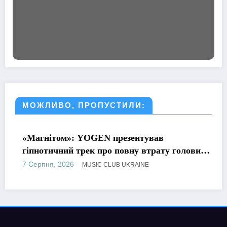
МОЖЛИВО, ПРОПУСТИЛИ:
МУЗИКА
«Магнітом»: YOGEN презентував
гіпнотичний трек про повну втрату голови
від почуттів
7 Серпня, 2026
MUSIC CLUB UKRAINE