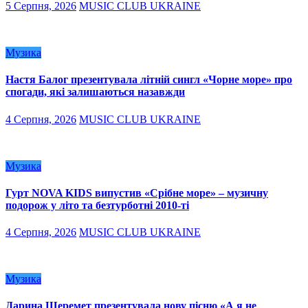
5 Серпня, 2026
MUSIC CLUB UKRAINE
Музика
Настя Балог презентувала літній сингл «Чорне море» про
спогади, які залишаються назавжди
4 Серпня, 2026
MUSIC CLUB UKRAINE
Музика
Гурт NOVA KIDS випустив «Срібне море» – музичну
подорож у літо та безтурботні 2010-ті
4 Серпня, 2026
MUSIC CLUB UKRAINE
Музика
Дарина Шеремет презентувала нову пісню «А я не