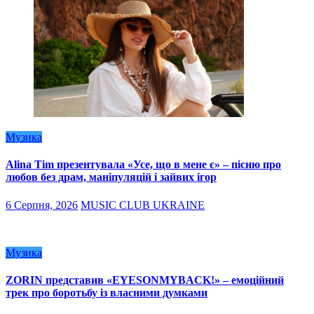
Музика
Alina Tim презентувала «Усе, що в мене є» – пісню про
любов без драм, маніпуляцій і зайвих ігор
6 Серпня, 2026
MUSIC CLUB UKRAINE
Музика
ZORIN представив «EYESONMYBACK!» – емоційний
трек про боротьбу із власними думками