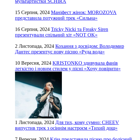
мультартистки SCHIRA
15 Серпня, 2024
Маніфест жінок: MOROZOVA
представила потужний трек «Сильна»
16 Серпня, 2024
Tricky Nicki та Freaky Siren
презентували спільний хіт «NOT OK»
2 Листопада, 2024
Кохання з досвідом: Володимир
Дантес презентує нову пісню «Руда вода»
10 Вересня, 2024
KRISTONKO здивувала фанів
легкістю і новим стилем у пісні «Хочу повірити»
1 Листопада, 2024
Для тих, кому сумно: CHEEV
випустив трек з осіннім настроєм «Тихий дощ»
7 Вересня, 2024
Kriss представила пісню про болісний