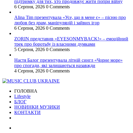
підтримку для тих, хто продовжує жити попри війну
6 Серпня, 2026
0 Comments
Alina Tim презентувала «Усе, що в мене є» – пісню про
любов без драм, маніпуляцій і зайвих ігор
6 Серпня, 2026
0 Comments
ZORIN представив «EYESONMYBACK!» – емоційний
трек про боротьбу із власними думками
5 Серпня, 2026
0 Comments
Настя Балог презентувала літній сингл «Чорне море»
про спогади, які залишаються назавжди
4 Серпня, 2026
0 Comments
ГОЛОВНА
Lifestyle
БЛОГ
НОВИНКИ МУЗИКИ
КОНТАКТИ