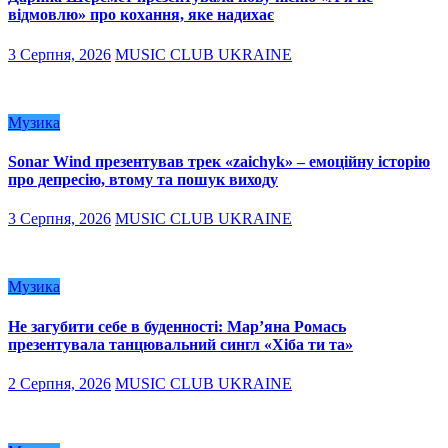
відмовлю» про кохання, яке надихає
3 Серпня, 2026
MUSIC CLUB UKRAINE
Музика
Sonar Wind презентував трек «zaichyk» – емоційну історію
про депресію, втому та пошук виходу
3 Серпня, 2026
MUSIC CLUB UKRAINE
Музика
Не загубити себе в буденності: Мар’яна Ромась
презентувала танцювальний сингл «Хіба ти та»
2 Серпня, 2026
MUSIC CLUB UKRAINE