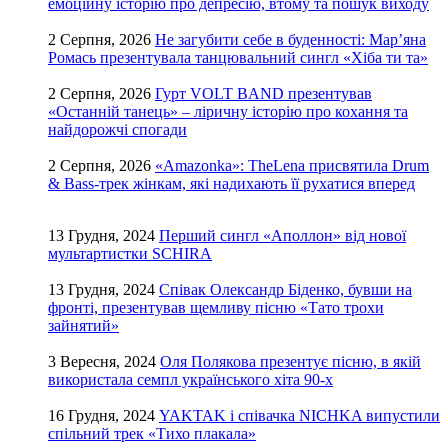
емоційну історію про депресію, втому та пошук виходу
2 Серпня, 2026
Не загубити себе в буденності: Мар’яна
Ромась презентувала танцювальний сингл «Хіба ти та»
2 Серпня, 2026
Гурт VOLT BAND презентував
«Останній танець» – ліричну історію про кохання та
найдорожчі спогади
2 Серпня, 2026
«Amazonka»: TheLena присвятила Drum
& Bass-трек жінкам, які надихають її рухатися вперед
13 Грудня, 2024
Перший сингл «Аполлон» від нової
мультартистки SCHIRA
13 Грудня, 2024
Співак Олександр Біденко, бувши на
фронті, презентував щемливу пісню «Тато трохи
зайнятий»
3 Вересня, 2024
Оля Полякова презентує пісню, в якій
використала семпл українського хіта 90-х
16 Грудня, 2024
YAKTAK і співачка NICHKA випустили
спільний трек «Тихо плакала»