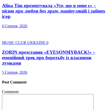
Alina Tim презентувала «Усе, що в мене є» –
пісню про любов без драм, маніпуляцій і зайвих
ігор
6 Серпня, 2026
MUSIC CLUB UKRAINE
0
ZORIN представив «EYESONMYBACK!» –
емоційний трек про боротьбу із власними
думками
5 Серпня, 2026
Post Comment
Comments