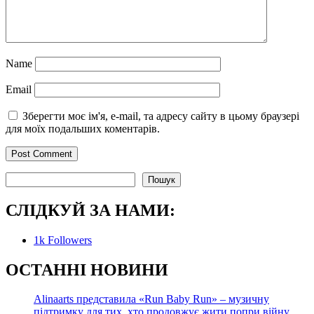
Name
Email
Зберегти моє ім'я, e-mail, та адресу сайту в цьому браузері
для моїх подальших коментарів.
Пошук
Пошук
СЛІДКУЙ ЗА НАМИ:
1k
Followers
О
СТАННІ НОВИНИ
Alinaarts представила «Run Baby Run» – музичну
підтримку для тих, хто продовжує жити попри війну