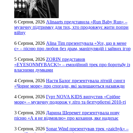
6 Серпня, 2026
Alinaarts представила «Run Baby Run» –
музичну підтримку для тих, хто продовжує жити попри
війну
6 Серпня, 2026
Alina Tim презентувала «Усе, що в мене
є» – пісню про любов без драм, маніпуляцій і зайвих ігор
5 Серпня, 2026
ZORIN представив
«EYESONMYBACK!» – емоційний трек про боротьбу із
власними думками
4 Серпня, 2026
Настя Балог презентувала літній сингл
«Чорне море» про спогади, які залишаються назавжди
4 Серпня, 2026
Гурт NOVA KIDS випустив «Срібне
море» – музичну подорож у літо та безтурботні 2010-ті
3 Серпня, 2026
Дарина Шеремет презентувала нову
пісню «А я не відмовлю» про кохання, яке надихає
3 Серпня, 2026
Sonar Wind презентував трек «zaichyk» –