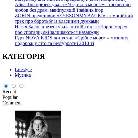
Alina Tim презентувала «Усе, що в мене є» – пісню про
любов без драм, маніпуляцій і зайвих ігор
ZORIN представив «EYESONMYBACK!» – емоційний
трек про боротьбу із власними думками
Настя Балог презентувала літній сингл «Чорне море»
про спогади, які залишаються назавжди
Гурт NOVA KIDS випустив «Срібне море» – музичну
подорож у літо та безтурботні 2010-ті
КАТЕГОРІЯ
Lifestyle
Музика
Recent
Popular
Comment