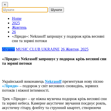
×
Home
2025
Жовтень
26
«Ліриди»: Nekrasoff запрошує у подорож крізь весняні
сни та зоряні потоки
Музика
MUSIC CLUB UKRAINE
26 Жовтня, 2025
«Ліриди»: Nekrasoff запрошує у подорож крізь весняні сни
та зоряні потоки
Український виконавець
Nekrasoff
презентував нову пісню
«Ліриди»
– подорож у світ весняних сновидінь, зоряних
потоків і ніжної інтимності.
Трек «Ліриди» – це ніжна музична подорож крізь весняні сни
та зоряні небеса. Камерне акустичне звучання поєднує рояль,
акустичну гітару, флейту та струнний квартет, створюючи