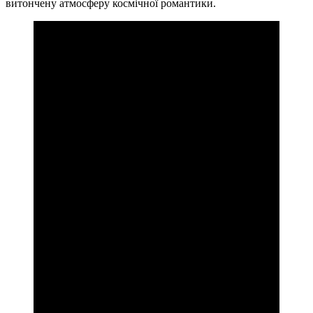
витончену атмосферу космічної романтики.