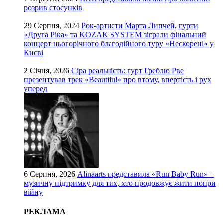
розрив стосунків
29 Серпня, 2024
Рок-артисти Марта Липчей, гурти
«Друга Ріка» та KOZAK SYSTEM зіграли фінальний
концерт цьогорічного благодійного туру «Нескорені» у
Києві
2 Січня, 2026
Сіра реальність: гурт Греблю Рве
презентував трек «Beautiful» про втому, впертість і рух
уперед
6 Серпня, 2026
Alinaarts представила «Run Baby Run» –
музичну підтримку для тих, хто продовжує жити попри
війну
РЕКЛАМА