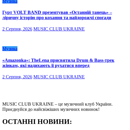
Музика
Гурт VOLT BAND презентував «Останній танець» –
ліричну історію про кохання та найдорожчі спогади
2 Серпня, 2026
MUSIC CLUB UKRAINE
Музика
«Amazonka»: TheLena присвятила Drum & Bass-трек
жінкам, які надихають її рухатися вперед
2 Серпня, 2026
MUSIC CLUB UKRAINE
MUSIC CLUB UKRAINE – це музичний клуб України.
Приєднуйся до найсвіжіших музичних новинок!
О
СТАННІ НОВИНИ: