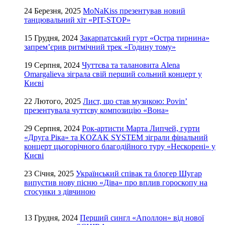
24 Березня, 2025
MoNaKiss презентував новий
танцювальний хіт «PIT-STOP»
15 Грудня, 2024
Закарпатський гурт «Остра тирнина»
запрем’єрив ритмічний трек «Годину тому»
19 Серпня, 2024
Чуттєва та талановита Alena
Omargalieva зіграла свій перший сольний концерт у
Києві
22 Лютого, 2025
Лист, що став музикою: Povin’
презентувала чуттєву композицію «Вона»
29 Серпня, 2024
Рок-артисти Марта Липчей, гурти
«Друга Ріка» та KOZAK SYSTEM зіграли фінальний
концерт цьогорічного благодійного туру «Нескорені» у
Києві
23 Січня, 2025
Український співак та блогер Шугар
випустив нову пісню «Діва» про вплив гороскопу на
стосунки з дівчиною
13 Грудня, 2024
Перший сингл «Аполлон» від нової