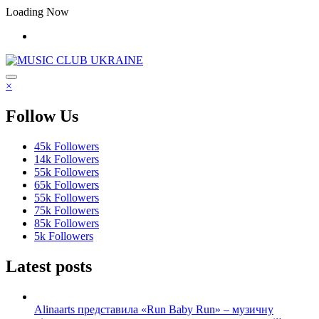
Перейти
Loading Now
до
контенту
×
Follow Us
45k
Followers
14k
Followers
55k
Followers
65k
Followers
55k
Followers
75k
Followers
85k
Followers
5k
Followers
Latest posts
Alinaarts представила «Run Baby Run» – музичну