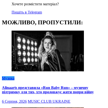
Хочете розмістити матеріал?
Пишіть в Telegram
МОЖЛИВО, ПРОПУСТИЛИ:
Музика
Alinaarts представила «Run Baby Run» – музичну
підтримку для тих, хто продовжує жити попри війну
6 Серпня, 2026
MUSIC CLUB UKRAINE