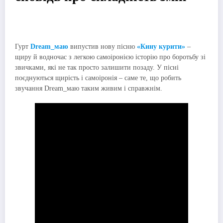
Гурт
Dream_маю
випустив нову пісню
«Кину курити»
–
щиру й водночас з легкою самоіронією історію про боротьбу зі
звичками, які не так просто залишити позаду. У пісні
поєднуються щирість і самоіронія – саме те, що робить
звучання Dream_маю таким живим і справжнім.