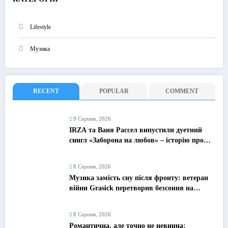
Lifestyle
Музика
RECENT
POPULAR
COMMENT
9 Серпня, 2026
IRZA та Ваня Рассел випустили дуетний
сингл «Заборона на любов» – історію про
почуття, які неможливо зупинити
8 Серпня, 2026
Музика замість сну після фронту: ветеран
війни Grasick перетворив безсоння на
дебютний альбом «Поетроніка»
8 Серпня, 2026
Романтична, але точно не невинна: