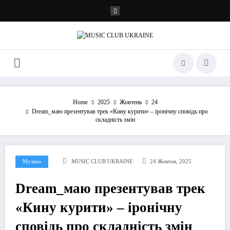
Перейти
до
контенту
Home
2025
Жовтень
24
Dream_маю презентував трек «Кину курити» – іронічну сповідь про
складність змін
Музика
MUSIC CLUB UKRAINE
24 Жовтня, 2025
Dream_маю презентував трек
«Кину курити» – іронічну
сповідь про складність змін