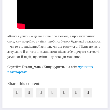
«Кину курити» – це не лише про тютюн, а про внутрішню
силу, яку потрібно знайти, щоб позбутися будь-якої залежності
– чи то від шкідливої звички, чи від минулого. Пісня звучить
актуально й життєво, залишаючи після себе відчуття легкості,
усмішки й надії, що зміни – це завжди можливо.
Слухайте
Dream_маю «Кину курити»
на всіх
музичних
платформах
Share this content: