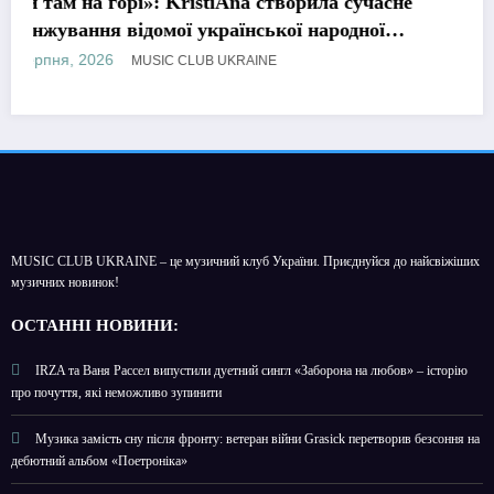
рила сучасне
«Стерти чат»: MAX BARSKIH про
 народної
формувати нову музичну главу іст
сучасне кохання
8 Серпня, 2026
MUSIC CLUB UKRAINE
MUSIC CLUB UKRAINE – це музичний клуб України. Приєднуйся до найсвіжіших
музичних новинок!
О
СТАННІ НОВИНИ:
IRZA та Ваня Рассел випустили дуетний сингл «Заборона на любов» – історію
про почуття, які неможливо зупинити
Музика замість сну після фронту: ветеран війни Grasick перетворив безсоння на
дебютний альбом «Поетроніка»