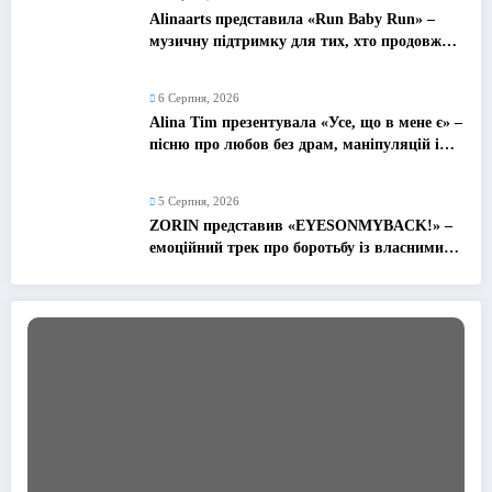
Alinaarts представила «Run Baby Run» –
музичну підтримку для тих, хто продовжує
жити попри війну
6 Серпня, 2026
Alina Tim презентувала «Усе, що в мене є» –
пісню про любов без драм, маніпуляцій і
зайвих ігор
5 Серпня, 2026
ZORIN представив «EYESONMYBACK!» –
емоційний трек про боротьбу із власними
думками