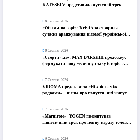
KATESELV представила чуттєвий трек
«Love Supplier»
8 Серпня, 2026
«Ой там на горі»: KristiAna створила
сучасне аранжування відомої української
народної пісні
8 Серпня, 2026
«Стерти чат»: MAX BARSKIH продовжує
формувати нову музичну главу історією
про сучасне кохання
7 Серпня, 2026
VIDOMA представила «Ніжність між
рядками» – пісню про почуття, які живуть
у мовчанні
7 Серпня, 2026
«Магнітом»: YOGEN презентував
гіпнотичний трек про повну втрату голови
від почуттів
6 Серпня, 2026