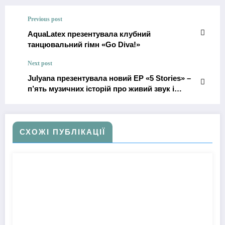
Previous post
AquaLatex презентувала клубний
танцювальний гімн «Go Diva!»
Next post
Julyana презентувала новий EP «5 Stories» –
п’ять музичних історій про живий звук і
щирість емоцій
СХОЖІ ПУБЛІКАЦІЇ