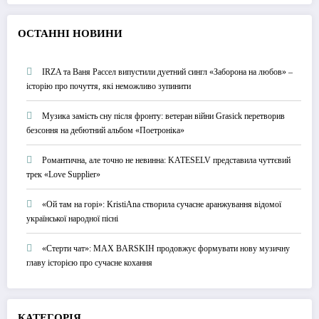
О
СТАННІ НОВИНИ
IRZA та Ваня Рассел випустили дуетний сингл «Заборона на любов» –
історію про почуття, які неможливо зупинити
Музика замість сну після фронту: ветеран війни Grasick перетворив
безсоння на дебютний альбом «Поетроніка»
Романтична, але точно не невинна: KATESELV представила чуттєвий
трек «Love Supplier»
«Ой там на горі»: KristiAna створила сучасне аранжування відомої
української народної пісні
«Стерти чат»: MAX BARSKIH продовжує формувати нову музичну
главу історією про сучасне кохання
КАТЕГОРІЯ