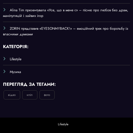
Alina Tim презентувала «Усе, що в мене є» – пісню про любов без драм,
маніпуляцій і зайвих ігор
ZORIN представив «EYESONMYBACK!» – емоційний трек про боротьбу із
власними думками
КАТЕГОРІЯ:
Lifestyle
Музика
ПЕРЕГЛЯД ЗА ТЕГАМИ:
відео
кліп
фото
Lifestyle