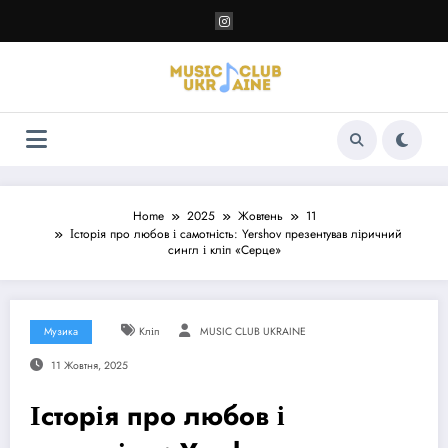
Перейти
до
контенту
Home
2025
Жовтень
11
Історія про любов і самотність: Yershov презентував ліричний
сингл і кліп «Серце»
Музика
Кліп
MUSIC CLUB UKRAINE
11 Жовтня, 2025
Історія про любов і