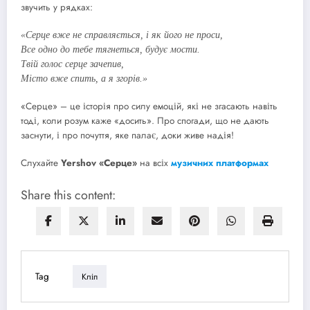
звучить у рядках:
«Серце вже не справляється, і як його не проси,
Все одно до тебе тягнеться, будує мости.
Твій голос серце зачепив,
Місто вже спить, а я згорів.»
«Серце» – це історія про силу емоцій, які не згасають навіть
тоді, коли розум каже «досить». Про спогади, що не дають
заснути, і про почуття, яке палає, доки живе надія!
Слухайте
Yershov «Серце»
на всіх
музичних платформах
Share this content:
Tag
Кліп