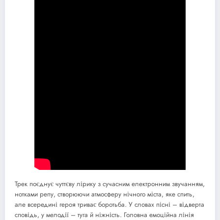
Трек поєднує чуттєву лірику з сучасним електронним звучанням,
нотками репу, створюючи атмосферу нічного міста, яке спить,
але всередині героя триває боротьба. У словах пісні – відверта
сповідь, у мелодії – туга й ніжність. Головна емоційна лінія