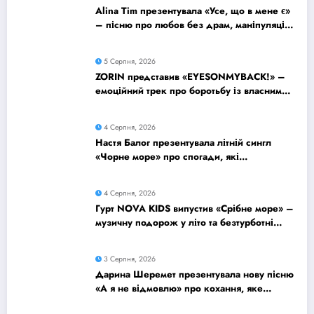
Alina Tim презентувала «Усе, що в мене є»
– пісню про любов без драм, маніпуляцій
і зайвих ігор
5 Серпня, 2026
ZORIN представив «EYESONMYBACK!» –
емоційний трек про боротьбу із власними
думками
4 Серпня, 2026
Настя Балог презентувала літній сингл
«Чорне море» про спогади, які
залишаються назавжди
4 Серпня, 2026
Гурт NOVA KIDS випустив «Срібне море» –
музичну подорож у літо та безтурботні
2010-ті
3 Серпня, 2026
Дарина Шеремет презентувала нову пісню
«А я не відмовлю» про кохання, яке
надихає