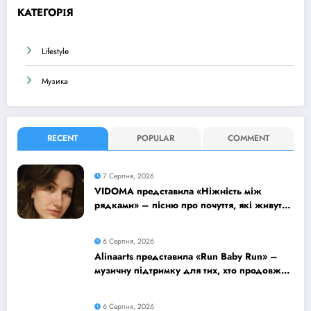
КАТЕГОРІЯ
Lifestyle
Музика
RECENT
POPULAR
COMMENT
7 Серпня, 2026
VIDOMA представила «Ніжність між
рядками» – пісню про почуття, які живуть
у мовчанні
6 Серпня, 2026
Alinaarts представила «Run Baby Run» –
музичну підтримку для тих, хто продовжує
жити попри війну
6 Серпня, 2026