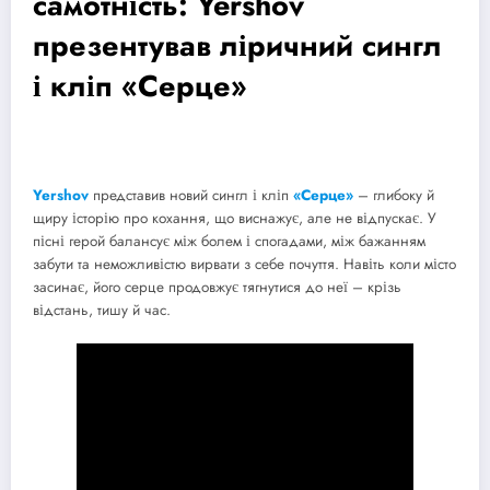
самотність: Yershov
презентував ліричний сингл
і кліп «Серце»
Yershov
представив новий сингл і кліп
«Серце»
– глибоку й
щиру історію про кохання, що виснажує, але не відпускає. У
пісні герой балансує між болем і спогадами, між бажанням
забути та неможливістю вирвати з себе почуття. Навіть коли місто
засинає, його серце продовжує тягнутися до неї – крізь
відстань, тишу й час.