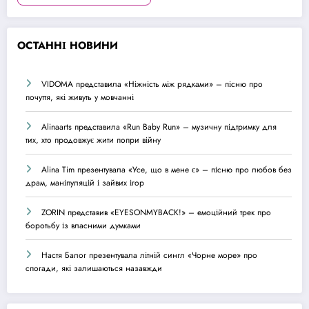
О
СТАННІ НОВИНИ
VIDOMA представила «Ніжність між рядками» – пісню про
почуття, які живуть у мовчанні
Alinaarts представила «Run Baby Run» – музичну підтримку для
тих, хто продовжує жити попри війну
Alina Tim презентувала «Усе, що в мене є» – пісню про любов без
драм, маніпуляцій і зайвих ігор
ZORIN представив «EYESONMYBACK!» – емоційний трек про
боротьбу із власними думками
Настя Балог презентувала літній сингл «Чорне море» про
спогади, які залишаються назавжди