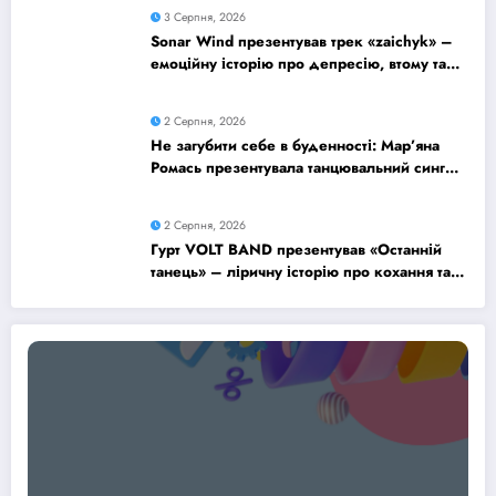
3 Серпня, 2026
Sonar Wind презентував трек «zaichyk» –
емоційну історію про депресію, втому та
пошук виходу
2 Серпня, 2026
Не загубити себе в буденності: Мар’яна
Ромась презентувала танцювальний сингл
«Хіба ти та»
2 Серпня, 2026
Гурт VOLT BAND презентував «Останній
танець» – ліричну історію про кохання та
найдорожчі спогади