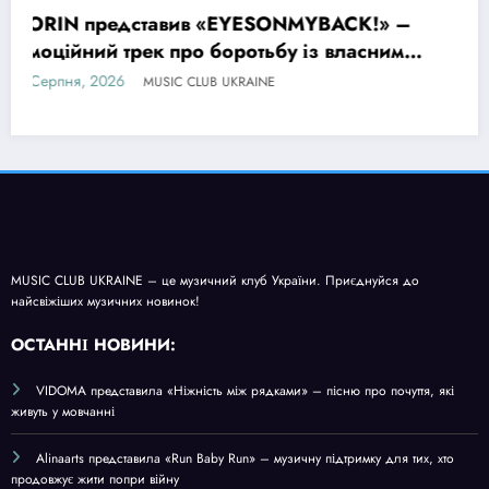
SONMYBACK!» –
Настя Балог презентувала л
МУЗИКА
ьбу із власними
«Чорне море» про спогади,
залишаються назавжди
4 Серпня, 2026
NE
MUSIC CLUB UKRAIN
MUSIC CLUB UKRAINE – це музичний клуб України. Приєднуйся до
найсвіжіших музичних новинок!
О
СТАННІ НОВИНИ:
VIDOMA представила «Ніжність між рядками» – пісню про почуття, які
живуть у мовчанні
Alinaarts представила «Run Baby Run» – музичну підтримку для тих, хто
продовжує жити попри війну