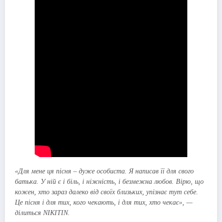
«Для мене ця пісня – дуже особиста. Я написав її для свого
батька. У ній є і біль, і ніжність, і безмежна любов. Вірю, що
кожен, хто зараз далеко від своїх близьких, упізнає тут себе.
Це пісня і для тих, кого чекають, і для тих, хто чекає», —
ділиться NIKITIN.