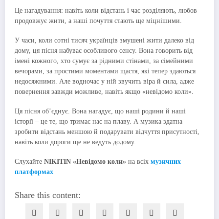
Це нагадування: навіть коли відстань і час розділяють, любов
продовжує жити, а наші почуття стають ще міцнішими.
У часи, коли сотні тисяч українців змушені жити далеко від
дому, ця пісня набуває особливого сенсу. Вона говорить від
імені кожного, хто сумує за рідними стінами, за сімейними
вечорами, за простими моментами щастя, які тепер здаються
недосяжними. Але водночас у ній звучить віра й сила, адже
повернення завжди можливе, навіть якщо «невідомо коли».
Ця пісня об’єднує. Вона нагадує, що наші родини й наші
історії – це те, що тримає нас на плаву. А музика здатна
зробити відстань меншою й подарувати відчуття присутності,
навіть коли дороги ще не ведуть додому.
Слухайте
NIKITIN «Невідомо коли»
на всіх
музичних
платформах
Share this content: