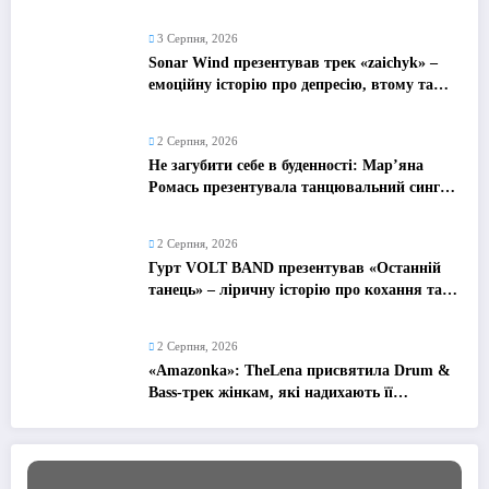
надихає
3 Серпня, 2026
Sonar Wind презентував трек «zaichyk» –
емоційну історію про депресію, втому та
пошук виходу
2 Серпня, 2026
Не загубити себе в буденності: Мар’яна
Ромась презентувала танцювальний сингл
«Хіба ти та»
2 Серпня, 2026
Гурт VOLT BAND презентував «Останній
танець» – ліричну історію про кохання та
найдорожчі спогади
2 Серпня, 2026
«Amazonka»: TheLena присвятила Drum &
Bass-трек жінкам, які надихають її
рухатися вперед