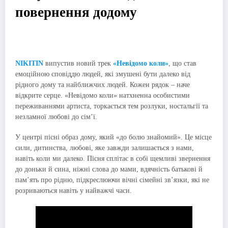
повернення додому
NIKITIN
випустив новий трек
«Невідомо коли»
, що став
емоційною сповіддю людей, які змушені бути далеко від
рідного дому та найближчих людей. Кожен рядок – наче
відкрите серце. «Невідомо коли» натхненна особистими
переживаннями артиста, торкається тем розлуки, ностальгії та
незламної любові до сім’ї.
У центрі пісні образ дому, який «до болю знайомий». Це місце
сили, дитинства, любові, яке завжди залишається з нами,
навіть коли ми далеко. Пісня сплітає в собі щемливі звернення
до доньки й сина, ніжні слова до мами, вдячність батькові й
пам’ять про рідню, підкреслюючи вічні сімейні зв’язки, які не
розриваються навіть у найважчі часи.