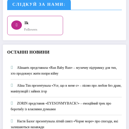
СЛІДКУЙ ЗА НАМИ:
1k
Followers
О
СТАННІ НОВИНИ
Alinaarts представила «Run Baby Run» – музичну підтримку для тих,
хто продовжує жити попри війну
Alina Tim презентувала «Усе, що в мене є» – пісню про любов без драм,
маніпуляцій і зайвих ігор
ZORIN представив «EYESONMYBACK!» – емоційний трек про
боротьбу із власними думками
Настя Балог презентувала літній сингл «Чорне море» про спогади, які
залишаються назавжди