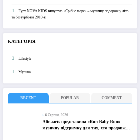
Гурт NOVA KIDS випустив «Срібне море» – музичну подорож у літо
та безтурботні 2010-ті
КАТЕГОРІЯ
Lifestyle
Музика
RECENT
POPULAR
COMMENT
6 Серпня, 2026
Alinaarts представила «Run Baby Run» –
музичну підтримку для тих, хто продовжує
жити попри війну