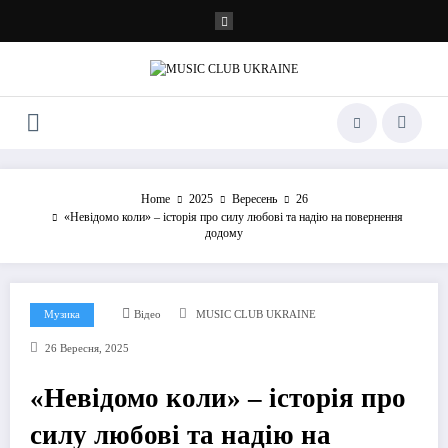
Перейти
до
контенту
Home
2025
Вересень
26
«Невідомо коли» – історія про силу любові та надію на повернення
додому
Музика
Відео
MUSIC CLUB UKRAINE
26 Вересня, 2025
«Невідомо коли» – історія про
силу любові та надію на