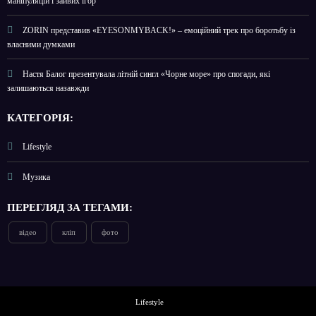
маніпуляцій і зайвих ігор
ZORIN представив «EYESONMYBACK!» – емоційний трек про боротьбу із
власними думками
Настя Балог презентувала літній сингл «Чорне море» про спогади, які
залишаються назавжди
КАТЕГОРІЯ:
Lifestyle
Музика
ПЕРЕГЛЯД ЗА ТЕГАМИ:
відео
кліп
фото
Lifestyle