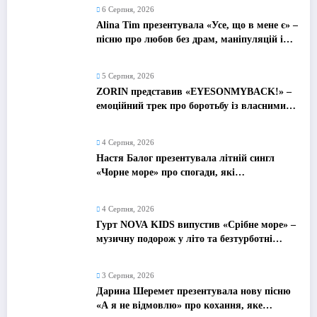
6 Серпня, 2026
Alina Tim презентувала «Усе, що в мене є» –
пісню про любов без драм, маніпуляцій і
зайвих ігор
5 Серпня, 2026
ZORIN представив «EYESONMYBACK!» –
емоційний трек про боротьбу із власними
думками
4 Серпня, 2026
Настя Балог презентувала літній сингл
«Чорне море» про спогади, які
залишаються назавжди
4 Серпня, 2026
Гурт NOVA KIDS випустив «Срібне море» –
музичну подорож у літо та безтурботні
2010-ті
3 Серпня, 2026
Дарина Шеремет презентувала нову пісню
«А я не відмовлю» про кохання, яке