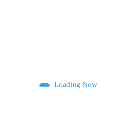
Настя Балог випустила емоційний сингл
«На швидкості»
на зустріч у pr0stir на підтримку
Loading Now