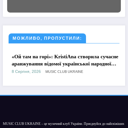
МОЖЛИВО, ПРОПУСТИЛИ:
МУЗИКА
«Ой там на горі»: KristiAna створила сучасне
аранжування відомої української народної
пісні
8 Серпня, 2026
MUSIC CLUB UKRAINE
MUSIC CLUB UKRAINE – це музичний клуб України. Приєднуйся до найсвіжіших