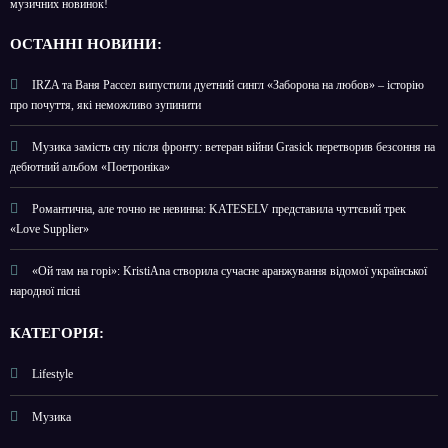
музичних новинок!
О
СТАННІ НОВИНИ:
IRZA та Ваня Рассел випустили дуетний сингл «Заборона на любов» – історію
про почуття, які неможливо зупинити
Музика замість сну після фронту: ветеран війни Grasick перетворив безсоння на
дебютний альбом «Поетроніка»
Романтична, але точно не невинна: KATESELV представила чуттєвий трек
«Love Supplier»
«Ой там на горі»: KristiAna створила сучасне аранжування відомої української
народної пісні
КАТЕГОРІЯ:
Lifestyle
Музика