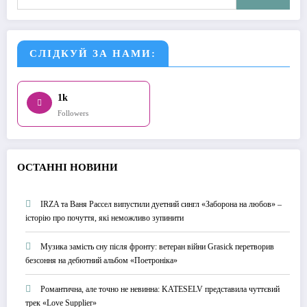
СЛІДКУЙ ЗА НАМИ:
1k
Followers
О
СТАННІ НОВИНИ
IRZA та Ваня Рассел випустили дуетний сингл «Заборона на любов» –
історію про почуття, які неможливо зупинити
Музика замість сну після фронту: ветеран війни Grasick перетворив
безсоння на дебютний альбом «Поетроніка»
Романтична, але точно не невинна: KATESELV представила чуттєвий
трек «Love Supplier»