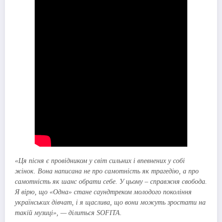
«Ця пісня є провідником у світ сильних і впевнених у собі
жінок. Вона написана не про самотність як трагедію, а про
самотність як шанс обрати себе. У цьому – справжня свобода.
Я вірю, що «Одна» стане саундтреком молодого покоління
українських дівчат, і я щаслива, що вони можуть зростати на
такій музиці», — ділиться SOFITA.