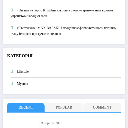
«Ой там на горі»: KristiAna створила сучасне аранжування відомої
української народної пісні
«Стерти чат»: MAX BARSKIH продовжує формувати нову музичну
главу історією про сучасне кохання
КАТЕГОРІЯ
Lifestyle
Музика
RECENT
POPULAR
COMMENT
9 Серпня, 2026