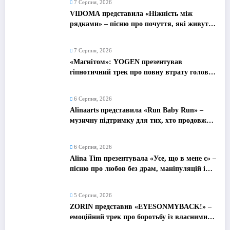
7 Серпня, 2026
VIDOMA представила «Ніжність між
рядками» – пісню про почуття, які живуть
у мовчанні
7 Серпня, 2026
«Магнітом»: YOGEN презентував
гіпнотичний трек про повну втрату голови
від почуттів
6 Серпня, 2026
Alinaarts представила «Run Baby Run» –
музичну підтримку для тих, хто продовжує
жити попри війну
6 Серпня, 2026
Alina Tim презентувала «Усе, що в мене є» –
пісню про любов без драм, маніпуляцій і
зайвих ігор
5 Серпня, 2026
ZORIN представив «EYESONMYBACK!» –
емоційний трек про боротьбу із власними
думками