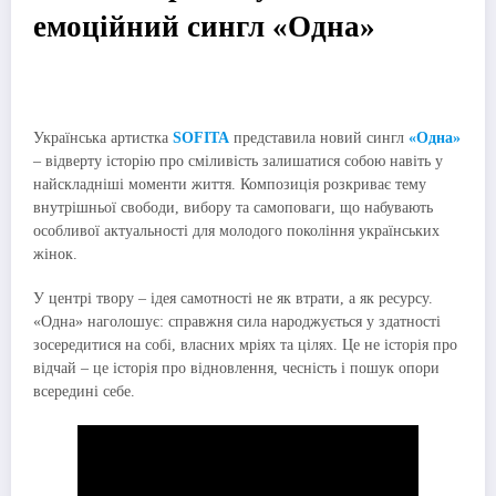
емоційний сингл «Одна»
Українська артистка
SOFITA
представила новий сингл
«Одна»
– відверту історію про сміливість залишатися собою навіть у
найскладніші моменти життя. Композиція розкриває тему
внутрішньої свободи, вибору та самоповаги, що набувають
особливої актуальності для молодого покоління українських
жінок.
У центрі твору – ідея самотності не як втрати, а як ресурсу.
«Одна» наголошує: справжня сила народжується у здатності
зосередитися на собі, власних мріях та цілях. Це не історія про
відчай – це історія про відновлення, чесність і пошук опори
всередині себе.