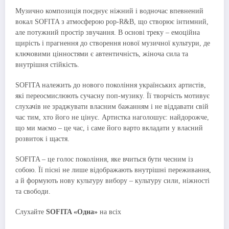
Музично композиція поєднує ніжний і водночас впевнений
вокал SOFITA з атмосферою pop-R&B, що створює інтимний,
але потужний простір звучання. В основі треку – емоційна
щирість і прагнення до створення нової музичної культури, де
ключовими цінностями є автентичність, жіноча сила та
внутрішня стійкість.
SOFITA належить до нового покоління українських артистів,
які переосмислюють сучасну поп-музику. Її творчість мотивує
слухачів не зраджувати власним бажанням і не віддавати свій
час тим, хто його не цінує. Артистка наголошує: найдорожче,
що ми маємо – це час, і саме його варто вкладати у власний
розвиток і щастя.
SOFITA – це голос покоління, яке вчиться бути чесним із
собою. Її пісні не лише відображають внутрішні переживання,
а й формують нову культуру вибору – культуру сили, ніжності
та свободи.
Слухайте
SOFITA «Одна»
на всіх