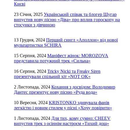
Києві
23 Січня, 2025
Український співак та блогер Шугар
випустив нову пісню «Діва» про вплив гороскопу на
стосунки з дівчиною
13 Грудня, 2024
Перший сингл «Аполлон» від нової
мультартистки SCHIRA
15 Серпня, 2024
Маніфест жінок: MOROZOVA
представила потужний трек «Сильна»
16 Серпня, 2024
Tricky Nicki та Freaky Siren
презентували спільний хіт «NOT OK»
2 Листопада, 2024
Кохання з досвідом: Володимир
Дантес презентує нову пісню «Руда вода»
10 Вересня, 2024
KRISTONKO здивувала фанів
легкістю і новим стилем у пісні «Хочу повірити»
1 Листопада, 2024
Для тих, кому сумно: CHEEV
випустив трек з осіннім настроєм «Тихий дощ»