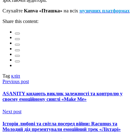
зростаючої аудиторії.
Слухайте
Kanva «Пташка»
на всіх
музичних платформах
Share this content:
Tag
кліп
Previous post
ASANITY кидають виклик залежності та контролю у
своєму емоційному синглі «Make Me»
Next post
Історія любові та світла посеред війни: Racumus та
Молодий дід презентували емоційний трек «Ліхтарі»