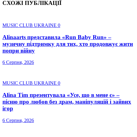
СХОЖІ ПУБЛІКАЦІЇ
MUSIC CLUB UKRAINE
0
Alinaarts представила «Run Baby Run» –
музичну підтримку для тих, хто продовжує жити
попри війну
6 Серпня, 2026
MUSIC CLUB UKRAINE
0
Alina Tim презентувала «Усе, що в мене є» –
пісню про любов без драм, маніпуляцій і зайвих
ігор
6 Серпня, 2026