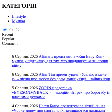
КАТЕГОРІЯ
Lifestyle
Музика
Recent
Popular
Comment
6 Серпня, 2026
Alinaarts представила «Run Baby Run» –
музичну підтримку для тих, хто продовжує жити попри
війну
6 Серпня, 2026
Alina Tim презентувала «Усе, що в мене
є» – пісню про любов без драм, маніпуляцій і зайвих ігор
5 Серпня, 2026
ZORIN представив
«EYESONMYBACK!» – емоційний трек про боротьбу із
власними думками
4 Серпня, 2026
Настя Балог презентувала літній сингл
«Чорне море» про спогади, які залишаються назавжди