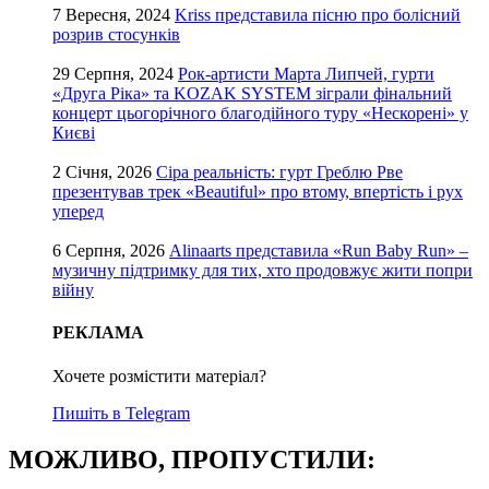
7 Вересня, 2024
Kriss представила пісню про болісний
розрив стосунків
29 Серпня, 2024
Рок-артисти Марта Липчей, гурти
«Друга Ріка» та KOZAK SYSTEM зіграли фінальний
концерт цьогорічного благодійного туру «Нескорені» у
Києві
2 Січня, 2026
Сіра реальність: гурт Греблю Рве
презентував трек «Beautiful» про втому, впертість і рух
уперед
6 Серпня, 2026
Alinaarts представила «Run Baby Run» –
музичну підтримку для тих, хто продовжує жити попри
війну
РЕКЛАМА
Хочете розмістити матеріал?
Пишіть в Telegram
МОЖЛИВО, ПРОПУСТИЛИ: