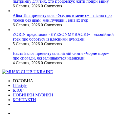
підтримку для тих, хто продовжує жити попри війну
6 Серпня, 2026
0 Comments
Alina Tim презентувала «Усе, що в мене є» – пісню про
любов без драм, маніпуляцій і зайвих ігор
6 Серпня, 2026
0 Comments
ZORIN представив «EYESONMYBACK!» – емоційний
трек про боротьбу із власними думками
5 Серпня, 2026
0 Comments
Настя Балог презентувала літній сингл «Чорне море»
про спогади, які залишаються назавжди
4 Серпня, 2026
0 Comments
ГОЛОВНА
Lifestyle
БЛОГ
НОВИНКИ МУЗИКИ
КОНТАКТИ