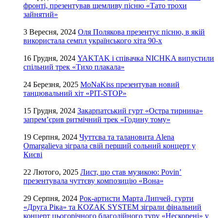
фронті, презентував щемливу пісню «Тато трохи
зайнятий»
3 Вересня, 2024
Оля Полякова презентує пісню, в якій
використала семпл українського хіта 90-х
16 Грудня, 2024
YAKTAK і співачка NICHKA випустили
спільний трек «Тихо плакала»
24 Березня, 2025
MoNaKiss презентував новий
танцювальний хіт «PIT-STOP»
15 Грудня, 2024
Закарпатський гурт «Остра тирнина»
запрем’єрив ритмічний трек «Годину тому»
19 Серпня, 2024
Чуттєва та талановита Alena
Omargalieva зіграла свій перший сольний концерт у
Києві
22 Лютого, 2025
Лист, що став музикою: Povin’
презентувала чуттєву композицію «Вона»
29 Серпня, 2024
Рок-артисти Марта Липчей, гурти
«Друга Ріка» та KOZAK SYSTEM зіграли фінальний
концерт цьогорічного благодійного туру «Нескорені» у