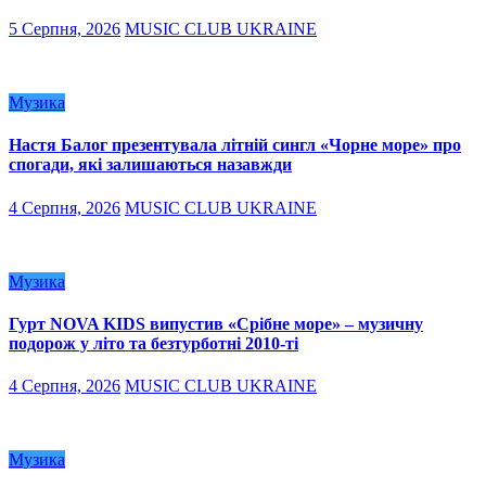
5 Серпня, 2026
MUSIC CLUB UKRAINE
Музика
Настя Балог презентувала літній сингл «Чорне море» про
спогади, які залишаються назавжди
4 Серпня, 2026
MUSIC CLUB UKRAINE
Музика
Гурт NOVA KIDS випустив «Срібне море» – музичну
подорож у літо та безтурботні 2010-ті
4 Серпня, 2026
MUSIC CLUB UKRAINE
Музика