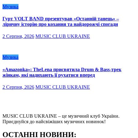
Музика
Гурт VOLT BAND презентував «Останній танець» –
ліричну історію про кохання та найдорожчі спогади
2 Серпня, 2026
MUSIC CLUB UKRAINE
Музика
«Amazonka»: TheLena присвятила Drum & Bass-трек
жінкам, які надихають її рухатися вперед
2 Серпня, 2026
MUSIC CLUB UKRAINE
MUSIC CLUB UKRAINE – це музичний клуб України.
Приєднуйся до найсвіжіших музичних новинок!
О
СТАННІ НОВИНИ: