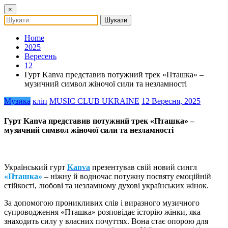
×
Home
2025
Вересень
12
Гурт Kanva представив потужний трек «Пташка» –
музичний символ жіночої сили та незламності
Музика
кліп
MUSIC CLUB UKRAINE
12 Вересня, 2025
Гурт Kanva представив потужний трек «Пташка» –
музичний символ жіночої сили та незламності
Український гурт
Kanva
презентував свій новий сингл
«Пташка»
– ніжну й водночас потужну посвяту емоційній
стійкості, любові та незламному духові українських жінок.
За допомогою проникливих слів і виразного музичного
супроводження «Пташка» розповідає історію жінки, яка
знаходить силу у власних почуттях. Вона стає опорою для