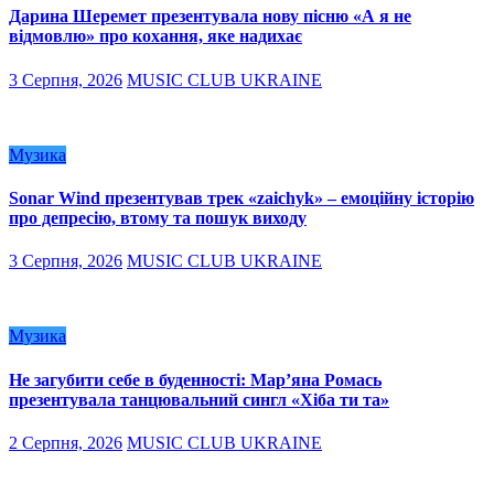
Дарина Шеремет презентувала нову пісню «А я не
відмовлю» про кохання, яке надихає
3 Серпня, 2026
MUSIC CLUB UKRAINE
Музика
Sonar Wind презентував трек «zaichyk» – емоційну історію
про депресію, втому та пошук виходу
3 Серпня, 2026
MUSIC CLUB UKRAINE
Музика
Не загубити себе в буденності: Мар’яна Ромась
презентувала танцювальний сингл «Хіба ти та»
2 Серпня, 2026
MUSIC CLUB UKRAINE