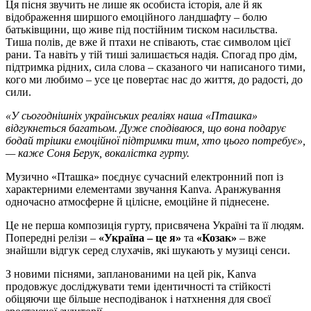
Ця пісня звучить не лише як особиста історія, але й як
відображення ширшого емоційного ландшафту – болю
батьківщини, що живе під постійним тиском насильства.
Тиша полів, де вже й птахи не співають, стає символом цієї
рани. Та навіть у тій тиші залишається надія. Спогад про дім,
підтримка рідних, сила слова – сказаного чи написаного тими,
кого ми любимо – усе це повертає нас до життя, до радості, до
сили.
«У сьогоднішніх українських реаліях наша «Пташка»
відгукнеться багатьом. Дуже сподіваюся, що вона подарує
бодай трішки емоційної підтримки тим, хто цього потребує»,
— каже Соня Берук, вокалістка гурту.
Музично «Пташка» поєднує сучасний електронний поп із
характерними елементами звучання Kanva. Аранжування
одночасно атмосферне й цілісне, емоційне й піднесене.
Це не перша композиція гурту, присвячена Україні та її людям.
Попередні релізи –
«Україна – це я»
та
«Козак»
– вже
знайшли відгук серед слухачів, які шукають у музиці сенси.
З новими піснями, запланованими на цей рік, Kanva
продовжує досліджувати теми ідентичності та стійкості
обіцяючи ще більше несподіванок і натхнення для своєї