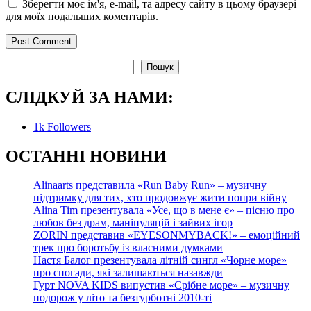
Зберегти моє ім'я, e-mail, та адресу сайту в цьому браузері
для моїх подальших коментарів.
Пошук
Пошук
СЛІДКУЙ ЗА НАМИ:
1k
Followers
О
СТАННІ НОВИНИ
Alinaarts представила «Run Baby Run» – музичну
підтримку для тих, хто продовжує жити попри війну
Alina Tim презентувала «Усе, що в мене є» – пісню про
любов без драм, маніпуляцій і зайвих ігор
ZORIN представив «EYESONMYBACK!» – емоційний
трек про боротьбу із власними думками
Настя Балог презентувала літній сингл «Чорне море»
про спогади, які залишаються назавжди
Гурт NOVA KIDS випустив «Срібне море» – музичну
подорож у літо та безтурботні 2010-ті