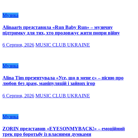
Музика
Alinaarts представила «Run Baby Run» – музичну
підтримку для тих, хто продовжує жити попри війну
6 Серпня, 2026
MUSIC CLUB UKRAINE
Музика
Alina Tim презентувала «Усе, що в мене є» – пісню про
любов без драм, маніпуляцій і зайвих ігор
6 Серпня, 2026
MUSIC CLUB UKRAINE
Музика
ZORIN представив «EYESONMYBACK!» – емоційний
трек про боротьбу із власними думками