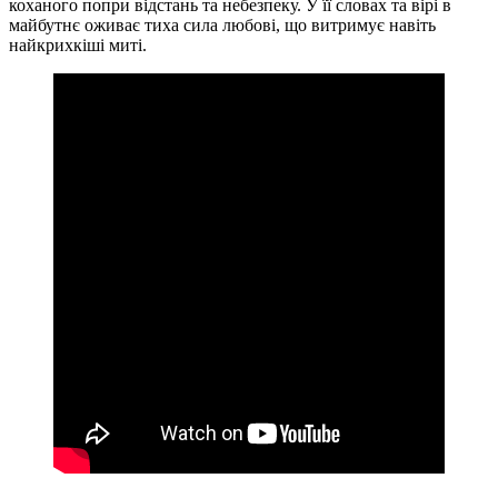
коханого попри відстань та небезпеку. У її словах та вірі в
майбутнє оживає тиха сила любові, що витримує навіть
найкрихкіші миті.