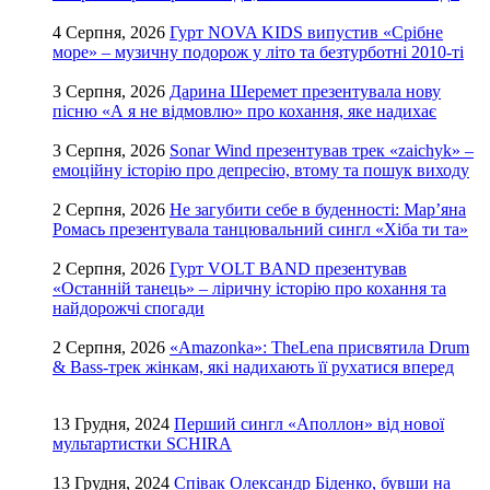
4 Серпня, 2026
Гурт NOVA KIDS випустив «Срібне
море» – музичну подорож у літо та безтурботні 2010-ті
3 Серпня, 2026
Дарина Шеремет презентувала нову
пісню «А я не відмовлю» про кохання, яке надихає
3 Серпня, 2026
Sonar Wind презентував трек «zaichyk» –
емоційну історію про депресію, втому та пошук виходу
2 Серпня, 2026
Не загубити себе в буденності: Мар’яна
Ромась презентувала танцювальний сингл «Хіба ти та»
2 Серпня, 2026
Гурт VOLT BAND презентував
«Останній танець» – ліричну історію про кохання та
найдорожчі спогади
2 Серпня, 2026
«Amazonka»: TheLena присвятила Drum
& Bass-трек жінкам, які надихають її рухатися вперед
13 Грудня, 2024
Перший сингл «Аполлон» від нової
мультартистки SCHIRA
13 Грудня, 2024
Співак Олександр Біденко, бувши на