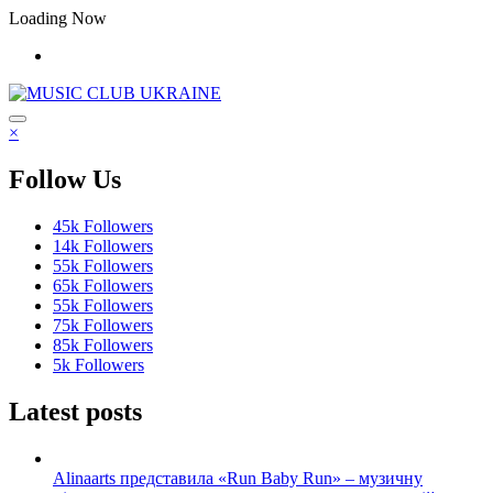
Перейти
Loading Now
до
контенту
×
Follow Us
45k
Followers
14k
Followers
55k
Followers
65k
Followers
55k
Followers
75k
Followers
85k
Followers
5k
Followers
Latest posts
Alinaarts представила «Run Baby Run» – музичну