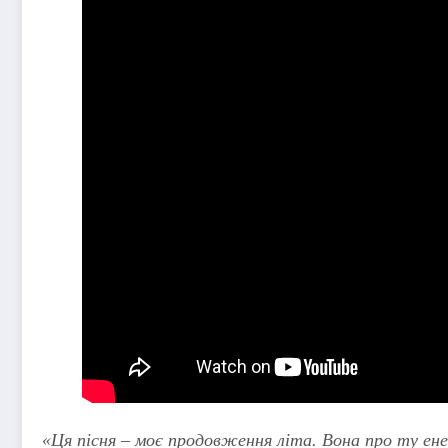
«Ця пісня – моє продовження літа. Вона про ту енер