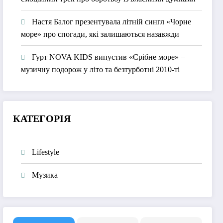
Настя Балог презентувала літній сингл «Чорне
море» про спогади, які залишаються назавжди
Гурт NOVA KIDS випустив «Срібне море» –
музичну подорож у літо та безтурботні 2010-ті
КАТЕГОРІЯ
Lifestyle
Музика