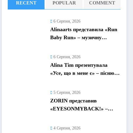
RECENT
POPULAR
COMMENT
6 Серпня, 2026
Alinaarts представила «Run
Baby Run» – музичну
підтримку для тих, хто
продовжує жити попри
6 Серпня, 2026
війну
Alina Tim презентувала
«Усе, що в мене є» – пісню
про любов без драм,
маніпуляцій і зайвих ігор
5 Серпня, 2026
ZORIN представив
«EYESONMYBACK!» –
емоційний трек про
боротьбу із власними
4 Серпня, 2026
думками