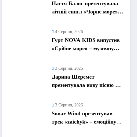
Настя Балог презентувала
літній сингл «Чорне море»
про спогади, які
залишаються назавжди
4 Серпня, 2026
Гурт NOVA KIDS випустив
«Срібне море» – музичну
подорож у літо та
безтурботні 2010-ті
3 Серпня, 2026
Дарина Шеремет
презентувала нову пісню «А
я не відмовлю» про
кохання, яке надихає
3 Серпня, 2026
Sonar Wind презентував
трек «zaichyk» – емоційну
історію про депресію, втому