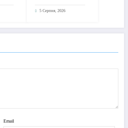
без
емоційний трек про
 і
боротьбу із власними
5 Серпня, 2026
думками
Email