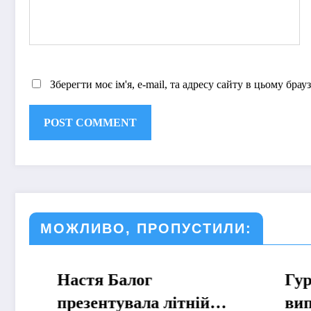
Зберегти моє ім'я, e-mail, та адресу сайту в цьому бра
МОЖЛИВО, ПРОПУСТИЛИ:
Настя Балог
МУЗИКА
Гурт NO
МУЗИКА
презентувала літній
випустив