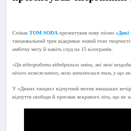
Співак
TOM SODA
презентував нову пісню
«Дикі 
танцювальний трек відкриває новий етап творчості 
амбітну мету й навіть схуд на 15 кілограмів.
«Ця відеоробота відобразила зміни, які мені нещод
нічого неможливого, коли запалюєшся тим, у що в
У «Диких танцях» відчутний мотив юнацьких вечір
відчуття свободи й присмак яскравого літа, що не з