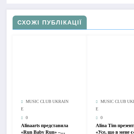
СХОЖІ ПУБЛІКАЦІЇ
MUSIC CLUB UKRAIN
MUSIC CLUB UK
E
E
0
0
Alinaarts представила
Alina Tim презен
«Run Baby Run» –
«Усе, що в мене є