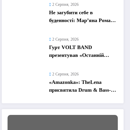
та пошук виходу
2 Серпня, 2026
Не загубити себе в
буденності: Мар’яна Ромась
презентувала
танцювальний сингл «Хіба
2 Серпня, 2026
ти та»
Гурт VOLT BAND
презентував «Останній
танець» – ліричну історію
про кохання та найдорожчі
2 Серпня, 2026
спогади
«Amazonka»: TheLena
присвятила Drum & Bass-
трек жінкам, які надихають
її рухатися вперед