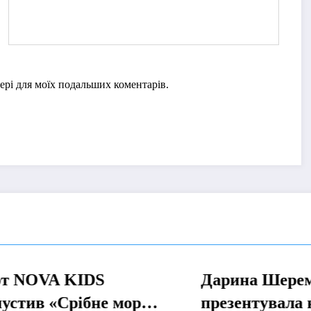
узері для моїх подальших коментарів.
VA KIDS
Дарина Шеремет
МУЗИКА
 «Срібне море»
презентувала нову