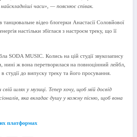
найскладніші часи», — пояснює співак.
ив танцювальне відео блогерки Анастасії Соловйової
енергія настільки збіглася з настроєм треку, що її
бла SODA MUSIC. Колись на цій студії звукозапису
и, нині ж вона перетворилася на повноцінний лейбл,
 в студії до випуску треку та його просування.
свій шлях у музиці. Тепер хочу, щоб мій досвід
оналів, яка вкладає душу у кожну пісню, щоб вона
их платформах