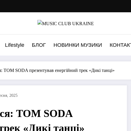
Lifestyle
БЛОГ
НОВИНКИ МУЗИКИ
КОНТАК
ся: TOM SODA презентував енергійний трек «Дикі танці»
есня, 2025
ться: TOM SODA
трек «Дикі танці»