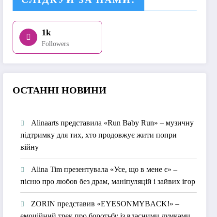
1k
Followers
О
СТАННІ НОВИНИ
Alinaarts представила «Run Baby Run» – музичну
підтримку для тих, хто продовжує жити попри
війну
Alina Tim презентувала «Усе, що в мене є» –
пісню про любов без драм, маніпуляцій і зайвих ігор
ZORIN представив «EYESONMYBACK!» –
емоційний трек про боротьбу із власними думками