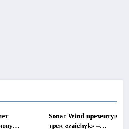
Sonar Wind презентував
МУЗИКА
Н
трек «zaichyk» –
б