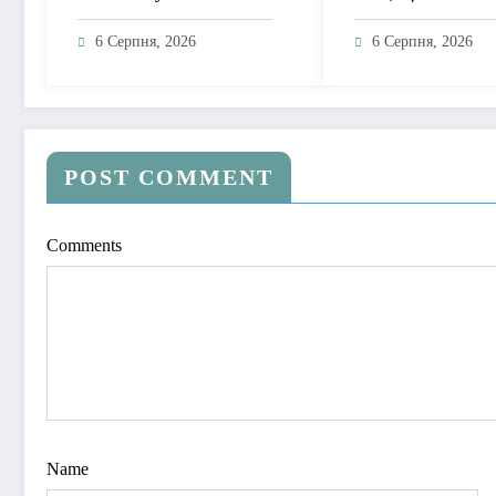
музичну підтримку для
пісню про любов 
тих, хто продовжує
драм, маніпуляцій
6 Серпня, 2026
6 Серпня, 2026
жити попри війну
зайвих ігор
POST COMMENT
Comments
Name