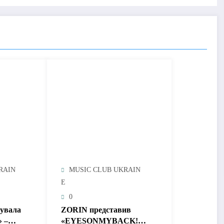
RAIN
MUSIC CLUB UKRAIN
E
0
тувала
ZORIN представив
» –
«EYESONMYBACK!» –