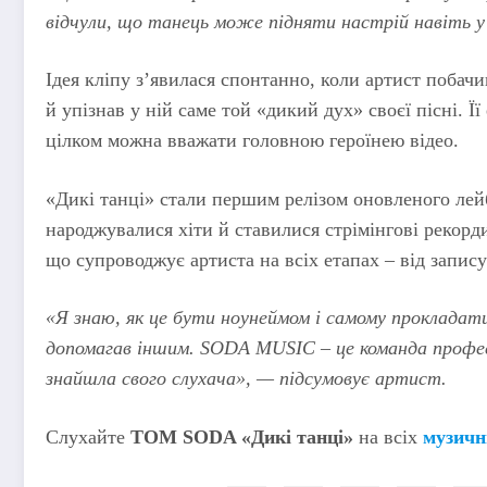
відчули, що танець може підняти настрій навіть у 
Ідея кліпу з’явилася спонтанно, коли артист побач
й упізнав у ній саме той «дикий дух» своєї пісні. Її 
цілком можна вважати головною героїнею відео.
«Дикі танці» стали першим релізом оновленого лей
народжувалися хіти й ставилися стрімінгові рекорд
що супроводжує артиста на всіх етапах – від запису
«Я знаю, як це бути ноунеймом і самому прокладати 
допомагав іншим. SODA MUSIC – це команда професі
знайшла свого слухача», — підсумовує артист.
Слухайте
TOM SODA «Дикі танці»
на всіх
музичн