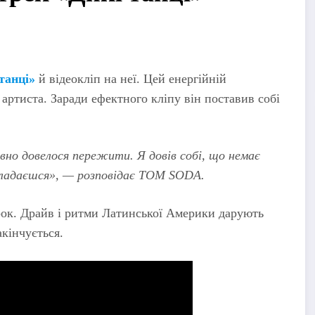
танці»
й відеокліп на неї. Цей енергійній
артиста. Заради ефектного кліпу він поставив собі
авно довелося пережити. Я довів собі, що немає
кладаєшся», — розповідає TOM SODA.
ок. Драйв і ритми Латинської Америки дарують
акінчується.