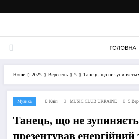
Перейти
до
контенту
ГОЛОВНА
Home
2025
Вересень
5
Танець, що не зупиняєть
Музика
Кліп
MUSIC CLUB UKRAINE
5 Вер
Танець, що не зупиняє
презентував енергійний 