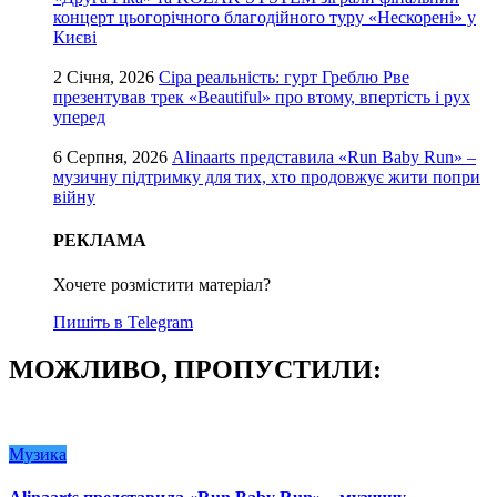
концерт цьогорічного благодійного туру «Нескорені» у
Києві
2 Січня, 2026
Сіра реальність: гурт Греблю Рве
презентував трек «Beautiful» про втому, впертість і рух
уперед
6 Серпня, 2026
Alinaarts представила «Run Baby Run» –
музичну підтримку для тих, хто продовжує жити попри
війну
РЕКЛАМА
Хочете розмістити матеріал?
Пишіть в Telegram
МОЖЛИВО, ПРОПУСТИЛИ:
Музика