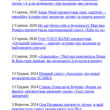
пісню «А я не відмовлю» про кохання, яке надихає
3 Серпня, 2026
Sonar Wind презентував трек «zaichyk» –
емоційну історію про депресію, втому та пошук виходу
2 Серпня, 2026
Не загубити себе в буденності: Мар’яна
Ромась презентувала танцювальний сингл «Хіба ти та»
2 Серпня, 2026
Гурт VOLT BAND презентував
«Останній танець» – ліричну історію про кохання та
найдорожчі спогади
2 Серпня, 2026
«Amazonka»: TheLena присвятила Drum
& Bass-трек жінкам, які надихають її рухатися вперед
13 Грудня, 2024
Перший сингл «Аполлон» від нової
мультартистки SCHIRA
13 Грудня, 2024
Співак Олександр Біденко, бувши на
фронті, презентував щемливу пісню «Тато трохи
зайнятий»
3 Вересня, 2024
Оля Полякова презентує пісню, в якій
використала семпл українського хіта 90-х