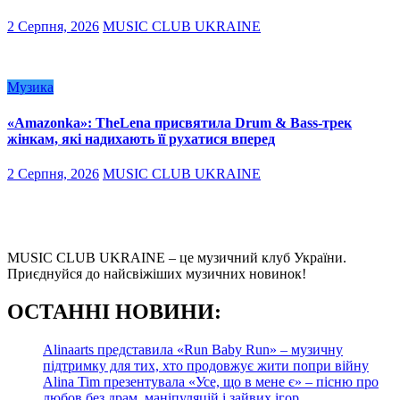
2 Серпня, 2026
MUSIC CLUB UKRAINE
Музика
«Amazonka»: TheLena присвятила Drum & Bass-трек
жінкам, які надихають її рухатися вперед
2 Серпня, 2026
MUSIC CLUB UKRAINE
MUSIC CLUB UKRAINE – це музичний клуб України.
Приєднуйся до найсвіжіших музичних новинок!
О
СТАННІ НОВИНИ:
Alinaarts представила «Run Baby Run» – музичну
підтримку для тих, хто продовжує жити попри війну
Alina Tim презентувала «Усе, що в мене є» – пісню про
любов без драм, маніпуляцій і зайвих ігор