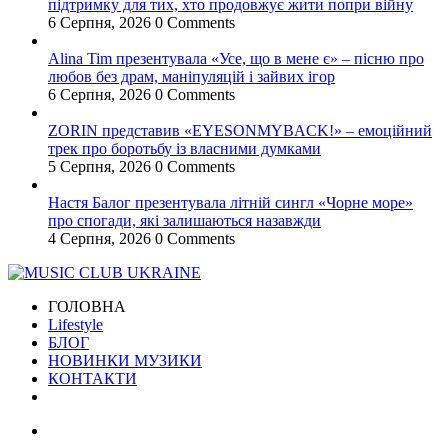
підтримку для тих, хто продовжує жити попри війну
6 Серпня, 2026
0 Comments
Alina Tim презентувала «Усе, що в мене є» – пісню про
любов без драм, маніпуляцій і зайвих ігор
6 Серпня, 2026
0 Comments
ZORIN представив «EYESONMYBACK!» – емоційний
трек про боротьбу із власними думками
5 Серпня, 2026
0 Comments
Настя Балог презентувала літній сингл «Чорне море»
про спогади, які залишаються назавжди
4 Серпня, 2026
0 Comments
ГОЛОВНА
Lifestyle
БЛОГ
НОВИНКИ МУЗИКИ
КОНТАКТИ