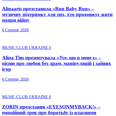
Alinaarts представила «Run Baby Run» –
музичну підтримку для тих, хто продовжує жити
попри війну
6 Серпня, 2026
MUSIC CLUB UKRAINE
0
Alina Tim презентувала «Усе, що в мене є» –
пісню про любов без драм, маніпуляцій і зайвих
ігор
6 Серпня, 2026
MUSIC CLUB UKRAINE
0
ZORIN представив «EYESONMYBACK!» –
емоційний трек про боротьбу із власними