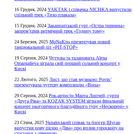
16 Грудня, 2024
YAKTAK і співачка NICHKA випустили
спільний трек «Тихо плакала»
15 Грудня, 2024
Закарпатський гурт «Остра тирнина»
запрем’єрив ритмічний трек «Годину тому»
24 Березня, 2025
MoNaKiss презентував новий
танцювальний хіт «PIT-STOP»
19 Серпня, 2024
Чуттєва та талановита Alena
Omargalieva зіграла свій перший сольний концерт у
Києві
22 Лютого, 2025
Лист, що став музикою: Povin’
презентувала чуттєву композицію «Вона»
29 Серпня, 2024
Рок-артисти Марта Липчей, гурти
«Друга Ріка» та KOZAK SYSTEM зіграли фінальний
концерт цьогорічного благодійного туру «Нескорені» у
Києві
23 Січня, 2025
Український співак та блогер Шугар
випустив нову пісню «Діва» про вплив гороскопу на
стосунки з дівчиною