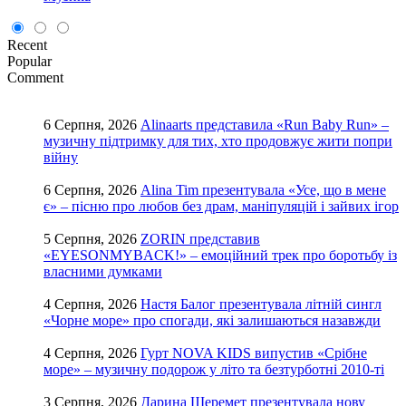
Recent
Popular
Comment
6 Серпня, 2026
Alinaarts представила «Run Baby Run» –
музичну підтримку для тих, хто продовжує жити попри
війну
6 Серпня, 2026
Alina Tim презентувала «Усе, що в мене
є» – пісню про любов без драм, маніпуляцій і зайвих ігор
5 Серпня, 2026
ZORIN представив
«EYESONMYBACK!» – емоційний трек про боротьбу із
власними думками
4 Серпня, 2026
Настя Балог презентувала літній сингл
«Чорне море» про спогади, які залишаються назавжди
4 Серпня, 2026
Гурт NOVA KIDS випустив «Срібне
море» – музичну подорож у літо та безтурботні 2010-ті
3 Серпня, 2026
Дарина Шеремет презентувала нову