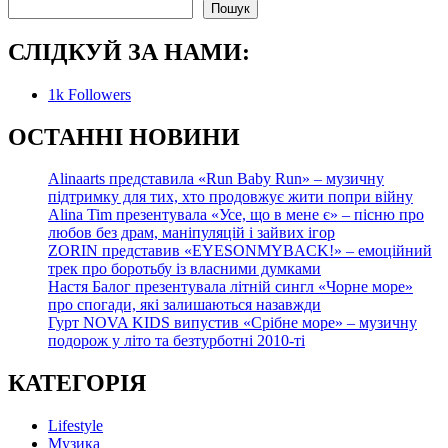
Пошук
Пошук
СЛІДКУЙ ЗА НАМИ:
1k
Followers
О
СТАННІ НОВИНИ
Alinaarts представила «Run Baby Run» – музичну
підтримку для тих, хто продовжує жити попри війну
Alina Tim презентувала «Усе, що в мене є» – пісню про
любов без драм, маніпуляцій і зайвих ігор
ZORIN представив «EYESONMYBACK!» – емоційний
трек про боротьбу із власними думками
Настя Балог презентувала літній сингл «Чорне море»
про спогади, які залишаються назавжди
Гурт NOVA KIDS випустив «Срібне море» – музичну
подорож у літо та безтурботні 2010-ті
КАТЕГОРІЯ
Lifestyle
Музика