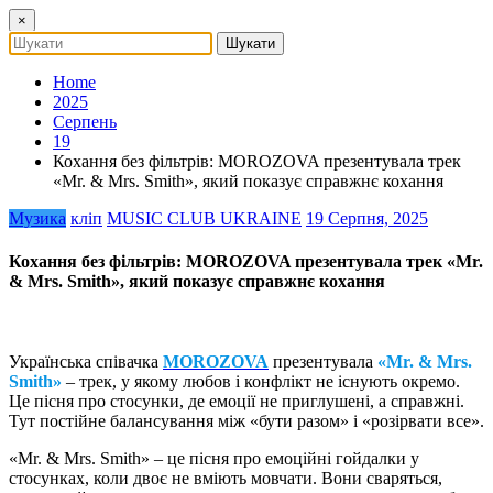
×
Home
2025
Серпень
19
Кохання без фільтрів: MOROZOVA презентувала трек
«Mr. & Mrs. Smith», який показує справжнє кохання
Музика
кліп
MUSIC CLUB UKRAINE
19 Серпня, 2025
Кохання без фільтрів: MOROZOVA презентувала трек «Mr.
& Mrs. Smith», який показує справжнє кохання
Українська співачка
MOROZOVA
презентувала
«Mr. & Mrs.
Smith»
– трек, у якому любов і конфлікт не існують окремо.
Це пісня про стосунки, де емоції не приглушені, а справжні.
Тут постійне балансування між «бути разом» і «розірвати все».
«Mr. & Mrs. Smith» – це пісня про емоційні гойдалки у
стосунках, коли двоє не вміють мовчати. Вони сваряться,