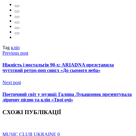
Tag
кліп
Previous post
Ніжність і ностальгія 90-х: ARIADNA представила
чуттєвий ретро-поп сингл «До сьомого неба»
Next post
Поетичний світ у музиці: Галина Лукашонок презентувала
ліричну пісню та кліп «Твої очі»
СХОЖІ ПУБЛІКАЦІЇ
MUSIC CLUB UKRAINE
0