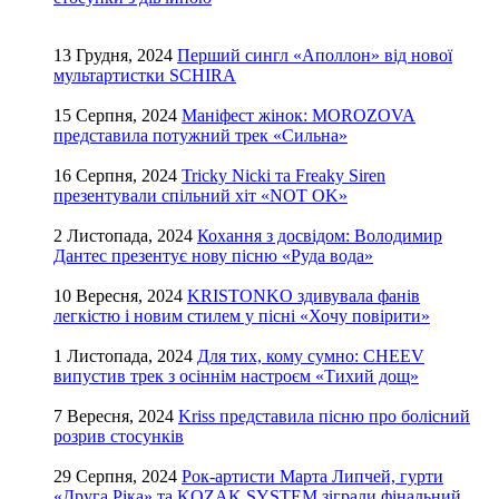
13 Грудня, 2024
Перший сингл «Аполлон» від нової
мультартистки SCHIRA
15 Серпня, 2024
Маніфест жінок: MOROZOVA
представила потужний трек «Сильна»
16 Серпня, 2024
Tricky Nicki та Freaky Siren
презентували спільний хіт «NOT OK»
2 Листопада, 2024
Кохання з досвідом: Володимир
Дантес презентує нову пісню «Руда вода»
10 Вересня, 2024
KRISTONKO здивувала фанів
легкістю і новим стилем у пісні «Хочу повірити»
1 Листопада, 2024
Для тих, кому сумно: CHEEV
випустив трек з осіннім настроєм «Тихий дощ»
7 Вересня, 2024
Kriss представила пісню про болісний
розрив стосунків
29 Серпня, 2024
Рок-артисти Марта Липчей, гурти
«Друга Ріка» та KOZAK SYSTEM зіграли фінальний