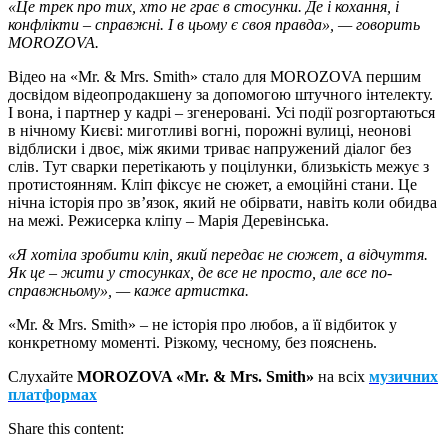
«Це трек про тих, хто не грає в стосунки. Де і кохання, і
конфлікти – справжні. І в цьому є своя правда», — говорить
MOROZOVA.
Відео на «Mr. & Mrs. Smith» стало для MOROZOVA першим
досвідом відеопродакшену за допомогою штучного інтелекту.
І вона, і партнер у кадрі – згенеровані. Усі події розгортаються
в нічному Києві: миготливі вогні, порожні вулиці, неонові
відблиски і двоє, між якими триває напружений діалог без
слів. Тут сварки перетікають у поцілунки, близькість межує з
протистоянням. Кліп фіксує не сюжет, а емоційні стани. Це
нічна історія про зв’язок, який не обірвати, навіть коли обидва
на межі. Режисерка кліпу – Марія Деревінська.
«Я хотіла зробити кліп, який передає не сюжет, а відчуття.
Як це – жити у стосунках, де все не просто, але все по-
справжньому», — каже артистка.
«Mr. & Mrs. Smith» – не історія про любов, а її відбиток у
конкретному моменті. Різкому, чесному, без пояснень.
Слухайте
MOROZOVA «Mr. & Mrs. Smith»
на всіх
музичних
платформах
Share this content: