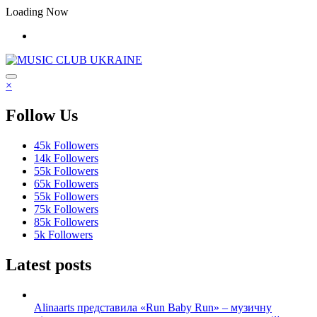
Перейти
Loading Now
до
контенту
×
Follow Us
45k
Followers
14k
Followers
55k
Followers
65k
Followers
55k
Followers
75k
Followers
85k
Followers
5k
Followers
Latest posts
Alinaarts представила «Run Baby Run» – музичну