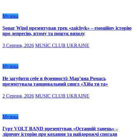
Музика
Sonar Wind презентував трек «zaichyk» – емоційну історію
про депресію, втому та пошук виходу
3 Серпня, 2026
MUSIC CLUB UKRAINE
Музика
Не загубити себе в буденності: Мар’яна Ромась
презентувала танцювальний сингл «Хіба ти та»
2 Серпня, 2026
MUSIC CLUB UKRAINE
Музика
Гурт VOLT BAND презентував «Останній танець» –
ліричну історію про кохання та найдорожчі спогади