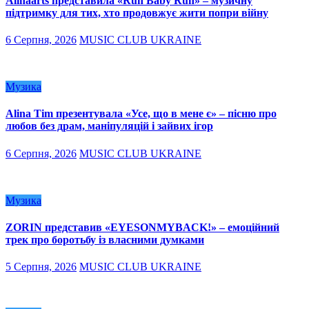
Alinaarts представила «Run Baby Run» – музичну
підтримку для тих, хто продовжує жити попри війну
6 Серпня, 2026
MUSIC CLUB UKRAINE
Музика
Alina Tim презентувала «Усе, що в мене є» – пісню про
любов без драм, маніпуляцій і зайвих ігор
6 Серпня, 2026
MUSIC CLUB UKRAINE
Музика
ZORIN представив «EYESONMYBACK!» – емоційний
трек про боротьбу із власними думками
5 Серпня, 2026
MUSIC CLUB UKRAINE