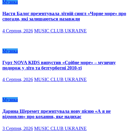
Музика
Настя Балог презентувала літній сингл «Чорне море» про
спогади, які залишаються назавжди
4 Серпня, 2026
MUSIC CLUB UKRAINE
Музика
Гурт NOVA KIDS випустив «Срібне море» – музичну
подорож у літо та безтурботні 2010-ті
4 Серпня, 2026
MUSIC CLUB UKRAINE
Музика
Дарина Шеремет презентувала нову пісню «А я не
відмовлю» про кохання, яке надихає
3 Серпня, 2026
MUSIC CLUB UKRAINE