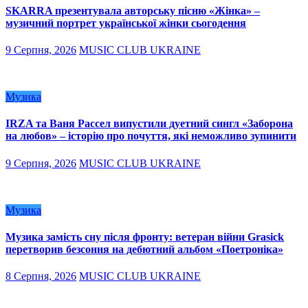
SKARRA презентувала авторську пісню «Жінка» –
музичний портрет української жінки сьогодення
9 Серпня, 2026
MUSIC CLUB UKRAINE
Музика
IRZA та Ваня Рассел випустили дуетний сингл «Заборона
на любов» – історію про почуття, які неможливо зупинити
9 Серпня, 2026
MUSIC CLUB UKRAINE
Музика
Музика замість сну після фронту: ветеран війни Grasick
перетворив безсоння на дебютний альбом «Поетроніка»
8 Серпня, 2026
MUSIC CLUB UKRAINE