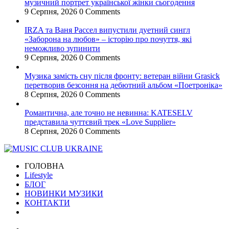
музичний портрет української жінки сьогодення
9 Серпня, 2026
0 Comments
IRZA та Ваня Рассел випустили дуетний сингл
«Заборона на любов» – історію про почуття, які
неможливо зупинити
9 Серпня, 2026
0 Comments
Музика замість сну після фронту: ветеран війни Grasick
перетворив безсоння на дебютний альбом «Поетроніка»
8 Серпня, 2026
0 Comments
Романтична, але точно не невинна: KATESELV
представила чуттєвий трек «Love Supplier»
8 Серпня, 2026
0 Comments
ГОЛОВНА
Lifestyle
БЛОГ
НОВИНКИ МУЗИКИ
КОНТАКТИ