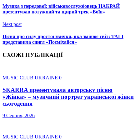
Музика з передової: військовослужбовець НАКРАЙ
презентував потужний та щирий трек «Воїн»
Next post
Пісня про силу простої звички, яка змінює світ: TALI
представила сингл «Посміхайся»
СХОЖІ ПУБЛІКАЦІЇ
MUSIC CLUB UKRAINE
0
SKARRA презентувала авторську пісню
«Жінка» – музичний портрет української жінки
сьогодення
9 Серпня, 2026
MUSIC CLUB UKRAINE
0