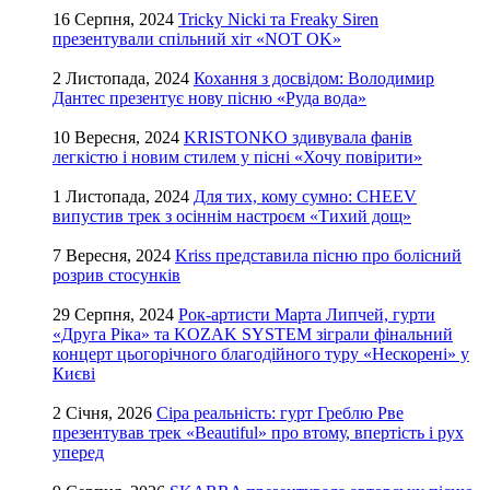
16 Серпня, 2024
Tricky Nicki та Freaky Siren
презентували спільний хіт «NOT OK»
2 Листопада, 2024
Кохання з досвідом: Володимир
Дантес презентує нову пісню «Руда вода»
10 Вересня, 2024
KRISTONKO здивувала фанів
легкістю і новим стилем у пісні «Хочу повірити»
1 Листопада, 2024
Для тих, кому сумно: CHEEV
випустив трек з осіннім настроєм «Тихий дощ»
7 Вересня, 2024
Kriss представила пісню про болісний
розрив стосунків
29 Серпня, 2024
Рок-артисти Марта Липчей, гурти
«Друга Ріка» та KOZAK SYSTEM зіграли фінальний
концерт цьогорічного благодійного туру «Нескорені» у
Києві
2 Січня, 2026
Сіра реальність: гурт Греблю Рве
презентував трек «Beautiful» про втому, впертість і рух
уперед