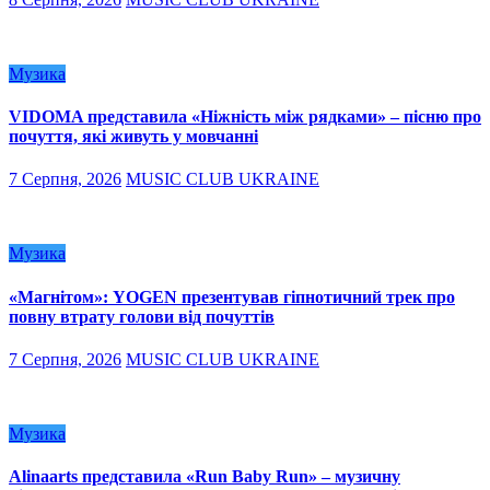
Музика
VIDOMA представила «Ніжність між рядками» – пісню про
почуття, які живуть у мовчанні
7 Серпня, 2026
MUSIC CLUB UKRAINE
Музика
«Магнітом»: YOGEN презентував гіпнотичний трек про
повну втрату голови від почуттів
7 Серпня, 2026
MUSIC CLUB UKRAINE
Музика
Alinaarts представила «Run Baby Run» – музичну