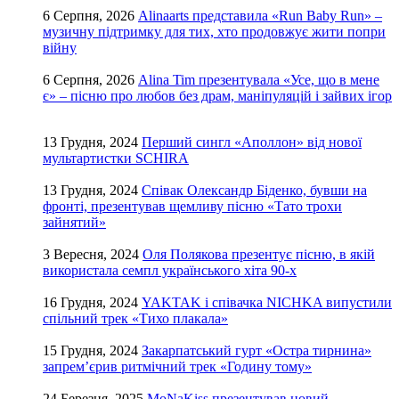
6 Серпня, 2026
Alinaarts представила «Run Baby Run» –
музичну підтримку для тих, хто продовжує жити попри
війну
6 Серпня, 2026
Alina Tim презентувала «Усе, що в мене
є» – пісню про любов без драм, маніпуляцій і зайвих ігор
13 Грудня, 2024
Перший сингл «Аполлон» від нової
мультартистки SCHIRA
13 Грудня, 2024
Співак Олександр Біденко, бувши на
фронті, презентував щемливу пісню «Тато трохи
зайнятий»
3 Вересня, 2024
Оля Полякова презентує пісню, в якій
використала семпл українського хіта 90-х
16 Грудня, 2024
YAKTAK і співачка NICHKA випустили
спільний трек «Тихо плакала»
15 Грудня, 2024
Закарпатський гурт «Остра тирнина»
запрем’єрив ритмічний трек «Годину тому»
24 Березня, 2025
MoNaKiss презентував новий