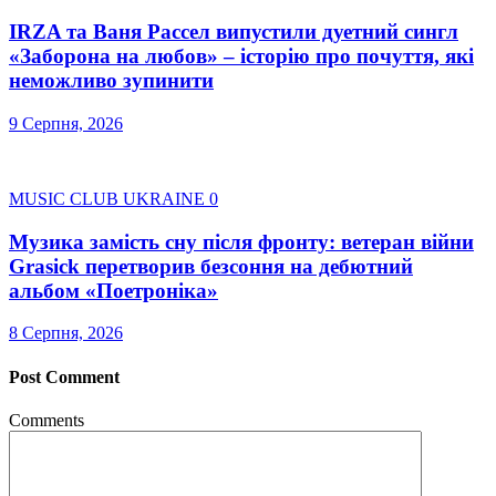
IRZA та Ваня Рассел випустили дуетний сингл
«Заборона на любов» – історію про почуття, які
неможливо зупинити
9 Серпня, 2026
MUSIC CLUB UKRAINE
0
Музика замість сну після фронту: ветеран війни
Grasick перетворив безсоння на дебютний
альбом «Поетроніка»
8 Серпня, 2026
Post Comment
Comments