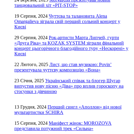
танцювальний хіт «PIT-STOP»
19 Серпня, 2024
Чуттєва та талановита Alena
Omargalieva зіграла свій перший сольний концерт у
Києві
29 Серпня, 2024
Рок-артисти Марта Липчей, гурти
«Друга Ріка» та KOZAK SYSTEM зіграли фінальний
концерт цьогорічного благодійного туру «Нескорені» у
Києві
22 Лютого, 2025
Лист, що став музикою: Povin’
презентувала чуттєву композицію «Вона»
23 Січня, 2025
Український співак та блогер Шугар
випустив нову пісню «Діва» про вплив гороскопу на
стосунки з дівчиною
13 Грудня, 2024
Перший сингл «Аполлон» від нової
мультартистки SCHIRA
15 Серпня, 2024
Маніфест жінок: MOROZOVA
представила потужний трек «Сильна»