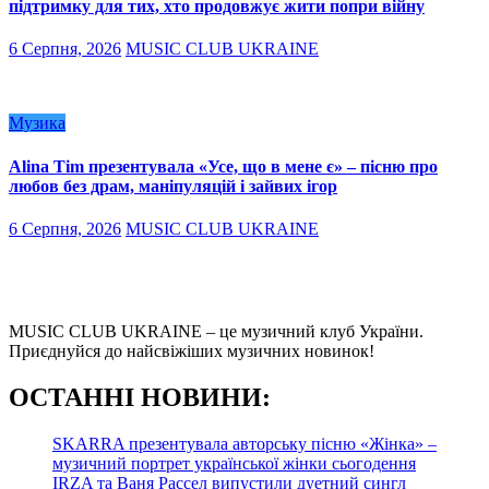
підтримку для тих, хто продовжує жити попри війну
6 Серпня, 2026
MUSIC CLUB UKRAINE
Музика
Alina Tim презентувала «Усе, що в мене є» – пісню про
любов без драм, маніпуляцій і зайвих ігор
6 Серпня, 2026
MUSIC CLUB UKRAINE
MUSIC CLUB UKRAINE – це музичний клуб України.
Приєднуйся до найсвіжіших музичних новинок!
О
СТАННІ НОВИНИ:
SKARRA презентувала авторську пісню «Жінка» –
музичний портрет української жінки сьогодення
IRZA та Ваня Рассел випустили дуетний сингл