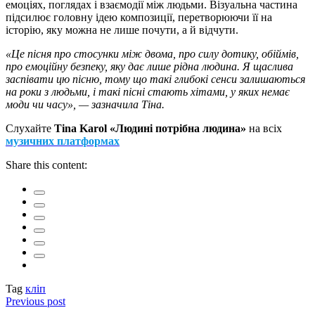
емоціях, поглядах і взаємодії між людьми. Візуальна частина
підсилює головну ідею композиції, перетворюючи її на
історію, яку можна не лише почути, а й відчути.
«Це пісня про стосунки між двома, про силу дотику, обіймів,
про емоційну безпеку, яку дає лише рідна людина. Я щаслива
заспівати цю пісню, тому що такі глибокі сенси залишаються
на роки з людьми, і такі пісні стають хітами, у яких немає
моди чи часу», — зазначила Тіна.
Слухайте
Tina Karol «Людині потрібна людина»
на всіх
музичних платформах
Share this content:
Tag
кліп
Previous post