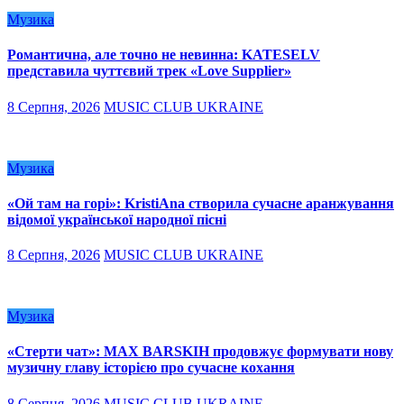
Музика
Романтична, але точно не невинна: KATESELV
представила чуттєвий трек «Love Supplier»
8 Серпня, 2026
MUSIC CLUB UKRAINE
Музика
«Ой там на горі»: KristiAna створила сучасне аранжування
відомої української народної пісні
8 Серпня, 2026
MUSIC CLUB UKRAINE
Музика
«Стерти чат»: MAX BARSKIH продовжує формувати нову
музичну главу історією про сучасне кохання
8 Серпня, 2026
MUSIC CLUB UKRAINE