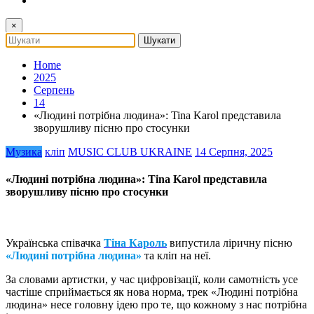
×
Home
2025
Серпень
14
«Людині потрібна людина»: Tina Karol представила
зворушливу пісню про стосунки
Музика
кліп
MUSIC CLUB UKRAINE
14 Серпня, 2025
«Людині потрібна людина»: Tina Karol представила
зворушливу пісню про стосунки
Українська співачка
Тіна Кароль
випустила ліричну пісню
«Людині потрібна людина»
та кліп на неї.
За словами артистки, у час цифровізації, коли самотність усе
частіше сприймається як нова норма, трек «Людині потрібна
людина» несе головну ідею про те, що кожному з нас потрібна