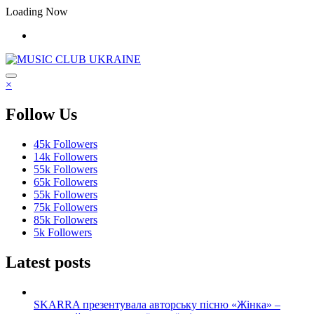
Перейти
Loading Now
до
контенту
×
Follow Us
45k
Followers
14k
Followers
55k
Followers
65k
Followers
55k
Followers
75k
Followers
85k
Followers
5k
Followers
Latest posts
SKARRA презентувала авторську пісню «Жінка» –