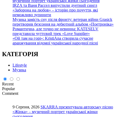
музичний портрет української жінки сьогодення
IRZA та Ваня Рассел випустили дуетний сингл
«Заборона на любов» – історію про почуття, які
неможливо зупинити
Музика замість сну після фронту: ветеран війни Grasick
перетворив безсоння на дебютний альбом «Поетроніка»
Романтична, але точно не невинна: KATESELV
представила чуттєвий трек «Love Supplier»
«Ой там на горі»: KristiAna створила сучасне
аранжування відомої української народної пісні
КАТЕГОРІЯ
Lifestyle
Музика
Recent
Popular
Comment
9 Серпня, 2026
SKARRA презентувала авторську пісню
«Жінка» – музичний портрет української жінки
сьогодення