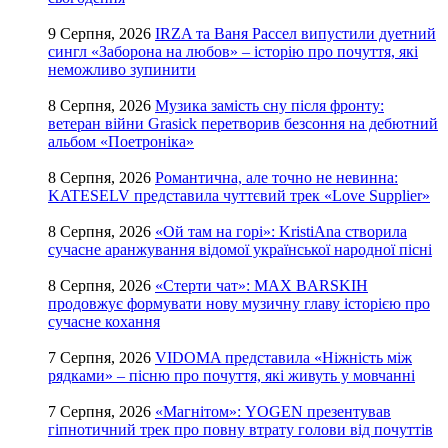
9 Серпня, 2026
IRZA та Ваня Рассел випустили дуетний
сингл «Заборона на любов» – історію про почуття, які
неможливо зупинити
8 Серпня, 2026
Музика замість сну після фронту:
ветеран війни Grasick перетворив безсоння на дебютний
альбом «Поетроніка»
8 Серпня, 2026
Романтична, але точно не невинна:
KATESELV представила чуттєвий трек «Love Supplier»
8 Серпня, 2026
«Ой там на горі»: KristiAna створила
сучасне аранжування відомої української народної пісні
8 Серпня, 2026
«Стерти чат»: MAX BARSKIH
продовжує формувати нову музичну главу історією про
сучасне кохання
7 Серпня, 2026
VIDOMA представила «Ніжність між
рядками» – пісню про почуття, які живуть у мовчанні
7 Серпня, 2026
«Магнітом»: YOGEN презентував
гіпнотичний трек про повну втрату голови від почуттів