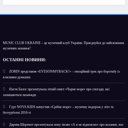
MUSIC CLUB UKRAINE – це музичний клуб України. Приєднуйся до найсвіжіших
музичних новинок!
О
СТАННІ НОВИНИ:
ZORIN представив «EYESONMYBACK!» – емоційний трек про боротьбу із
власними думками
Настя Балог презентувала літній сингл «Чорне море» про спогади, які
залишаються назавжди
Гурт NOVA KIDS випустив «Срібне море» – музичну подорож у літо та
безтурботні 2010-ті
Дарина Шеремет презентувала нову пісню «А я не відмовлю» про кохання, яке