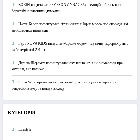
ZORIN представив «EYESONMYBACK!» – емоційний трек про
боротьбу із власними думками
Настя Балог презентувала літній сингл «Чорне море» про спогади, які
залишаються назавжди
Гурт NOVA KIDS випустив «Срібне море» – музичну подорож у літо
та безтурботні 2010-ті
Дарина Шеремет презентувала нову пісню «А я не відмовлю» про
кохання, яке надихає
Sonar Wind презентував трек «zaichyk» – емоційну історію про
депресію, втому та пошук виходу
КАТЕГОРІЯ
Lifestyle