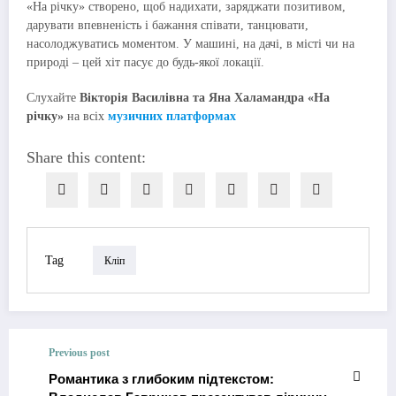
«На річку» створено, щоб надихати, заряджати позитивом,
дарувати впевненість і бажання співати, танцювати,
насолоджуватись моментом. У машині, на дачі, в місті чи на
природі – цей хіт пасує до будь-якої локації.
Слухайте
Вікторія Василівна та Яна Халамандра «На
річку»
на всіх
музичних платформах
Share this content:
Tag
Кліп
Previous post
Романтика з глибоким підтекстом: