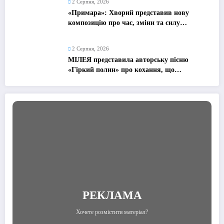
2 Серпня, 2026
«Примара»: Хворий представив нову
композицію про час, зміни та силу
рухатися далі
2 Серпня, 2026
МІЛЕЯ представила авторську пісню
«Гіркий полин» про кохання, що
залишилося в минулому
РЕКЛАМА
Хочете розмістити матеріал?