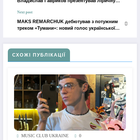
Владислав Гавриков презентував ліричну
рок-баладу «Невже»
Next post
MAKS REMARCHUK дебютував з потужним
треком «Тумани»: новий голос української
сцени
СХОЖІ ПУБЛІКАЦІЇ
MUSIC CLUB UKRAINE
0