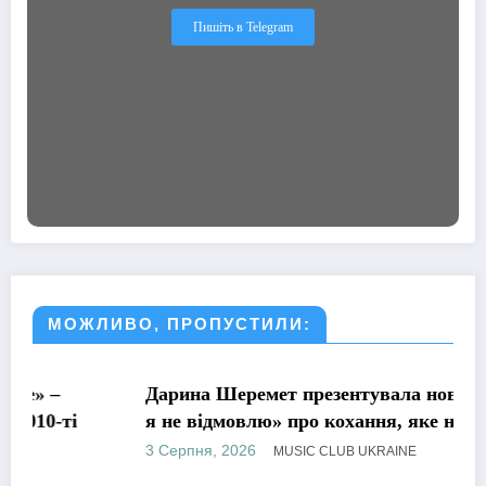
Пишіть в Telegram
МОЖЛИВО, ПРОПУСТИЛИ:
МУЗИКА
Дарина Шеремет презентувала нову пісню «А
я не відмовлю» про кохання, яке надихає
3 Серпня, 2026
MUSIC CLUB UKRAINE