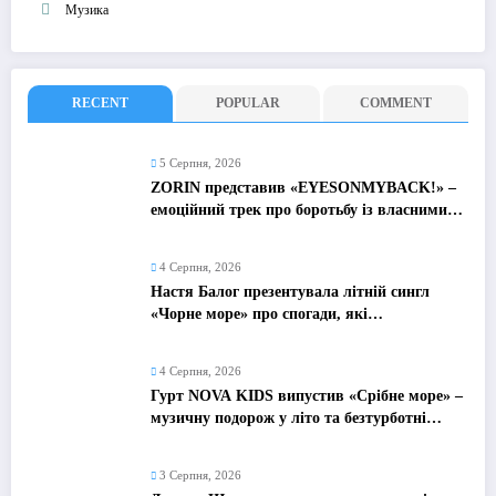
Музика
RECENT
POPULAR
COMMENT
5 Серпня, 2026
ZORIN представив «EYESONMYBACK!» –
емоційний трек про боротьбу із власними
думками
4 Серпня, 2026
Настя Балог презентувала літній сингл
«Чорне море» про спогади, які
залишаються назавжди
4 Серпня, 2026
Гурт NOVA KIDS випустив «Срібне море» –
музичну подорож у літо та безтурботні
2010-ті
3 Серпня, 2026