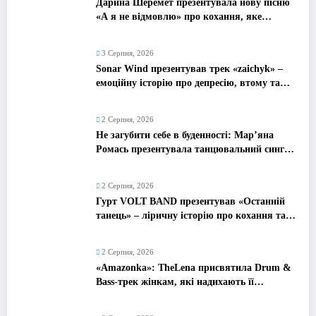
Дарина Шеремет презентувала нову пісню
«А я не відмовлю» про кохання, яке
надихає
3 Серпня, 2026
Sonar Wind презентував трек «zaichyk» –
емоційну історію про депресію, втому та
пошук виходу
2 Серпня, 2026
Не загубити себе в буденності: Мар’яна
Ромась презентувала танцювальний сингл
«Хіба ти та»
2 Серпня, 2026
Гурт VOLT BAND презентував «Останній
танець» – ліричну історію про кохання та
найдорожчі спогади
2 Серпня, 2026
«Amazonka»: TheLena присвятила Drum &
Bass-трек жінкам, які надихають її
рухатися вперед