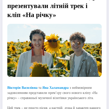
презентували літній трек і
кліп «На річку»
Вікторія Василівна
та
Яна Халамандра
з неймовірним
задоволенням представили прем’єру свого нового кліпу «На
річку» – справжньої музичної візитівки українського літа.
Цей трек – не просто пісня, а настрій, душа й характер нашого