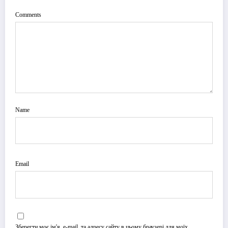
Comments
Name
Email
Зберегти моє ім'я, e-mail, та адресу сайту в цьому браузері для моїх