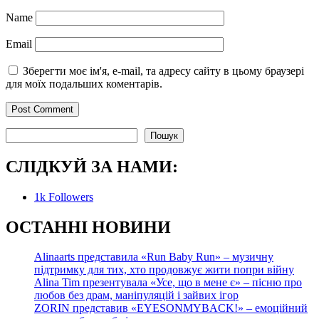
Name
Email
Зберегти моє ім'я, e-mail, та адресу сайту в цьому браузері
для моїх подальших коментарів.
Пошук
Пошук
СЛІДКУЙ ЗА НАМИ:
1k
Followers
О
СТАННІ НОВИНИ
Alinaarts представила «Run Baby Run» – музичну
підтримку для тих, хто продовжує жити попри війну
Alina Tim презентувала «Усе, що в мене є» – пісню про
любов без драм, маніпуляцій і зайвих ігор
ZORIN представив «EYESONMYBACK!» – емоційний