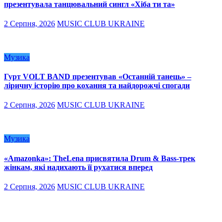
презентувала танцювальний сингл «Хіба ти та»
2 Серпня, 2026
MUSIC CLUB UKRAINE
Музика
Гурт VOLT BAND презентував «Останній танець» –
ліричну історію про кохання та найдорожчі спогади
2 Серпня, 2026
MUSIC CLUB UKRAINE
Музика
«Amazonka»: TheLena присвятила Drum & Bass-трек
жінкам, які надихають її рухатися вперед
2 Серпня, 2026
MUSIC CLUB UKRAINE