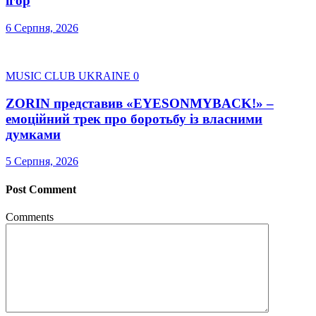
ігор
6 Серпня, 2026
MUSIC CLUB UKRAINE
0
ZORIN представив «EYESONMYBACK!» –
емоційний трек про боротьбу із власними
думками
5 Серпня, 2026
Post Comment
Comments