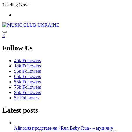
Перейти
Loading Now
до
контенту
×
Follow Us
45k
Followers
14k
Followers
55k
Followers
65k
Followers
55k
Followers
75k
Followers
85k
Followers
5k
Followers
Latest posts
Alinaarts представила «Run Baby Run» – музичну