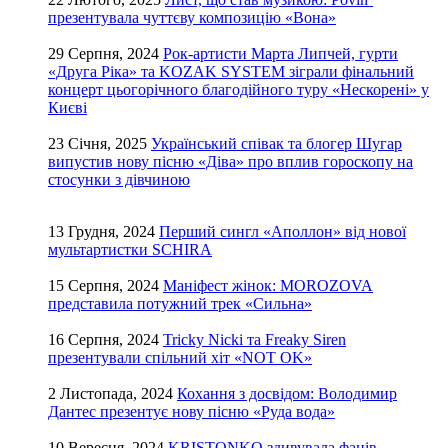
презентувала чуттєву композицію «Вона»
29 Серпня, 2024
Рок-артисти Марта Липчей, гурти
«Друга Ріка» та KOZAK SYSTEM зіграли фінальний
концерт цьогорічного благодійного туру «Нескорені» у
Києві
23 Січня, 2025
Український співак та блогер Шугар
випустив нову пісню «Діва» про вплив гороскопу на
стосунки з дівчиною
13 Грудня, 2024
Перший сингл «Аполлон» від нової
мультартистки SCHIRA
15 Серпня, 2024
Маніфест жінок: MOROZOVA
представила потужний трек «Сильна»
16 Серпня, 2024
Tricky Nicki та Freaky Siren
презентували спільний хіт «NOT OK»
2 Листопада, 2024
Кохання з досвідом: Володимир
Дантес презентує нову пісню «Руда вода»
10 Вересня, 2024
KRISTONKO здивувала фанів