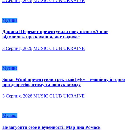
4 Серпня, 2026
MUSIC CLUB UKRAINE
Музика
Дарина Шеремет презентувала нову пісню «А я не
відмовлю» про кохання, яке надихає
3 Серпня, 2026
MUSIC CLUB UKRAINE
Музика
Sonar Wind презентував трек «zaichyk» – емоційну історію
про депресію, втому та пошук виходу
3 Серпня, 2026
MUSIC CLUB UKRAINE
Музика
Не загубити себе в буденності: Мар’яна Ромась