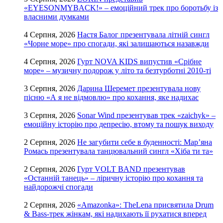
«EYESONMYBACK!» – емоційний трек про боротьбу із
власними думками
4 Серпня, 2026
Настя Балог презентувала літній сингл
«Чорне море» про спогади, які залишаються назавжди
4 Серпня, 2026
Гурт NOVA KIDS випустив «Срібне
море» – музичну подорож у літо та безтурботні 2010-ті
3 Серпня, 2026
Дарина Шеремет презентувала нову
пісню «А я не відмовлю» про кохання, яке надихає
3 Серпня, 2026
Sonar Wind презентував трек «zaichyk» –
емоційну історію про депресію, втому та пошук виходу
2 Серпня, 2026
Не загубити себе в буденності: Мар’яна
Ромась презентувала танцювальний сингл «Хіба ти та»
2 Серпня, 2026
Гурт VOLT BAND презентував
«Останній танець» – ліричну історію про кохання та
найдорожчі спогади
2 Серпня, 2026
«Amazonka»: TheLena присвятила Drum
& Bass-трек жінкам, які надихають її рухатися вперед