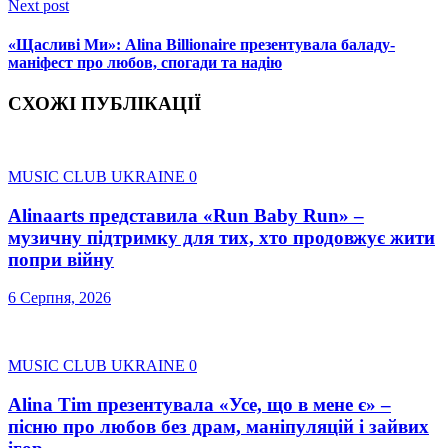
Next post
«Щасливі Ми»: Alina Billionaire презентувала баладу-
маніфест про любов, спогади та надію
СХОЖІ ПУБЛІКАЦІЇ
MUSIC CLUB UKRAINE
0
Alinaarts представила «Run Baby Run» –
музичну підтримку для тих, хто продовжує жити
попри війну
6 Серпня, 2026
MUSIC CLUB UKRAINE
0
Alina Tim презентувала «Усе, що в мене є» –
пісню про любов без драм, маніпуляцій і зайвих