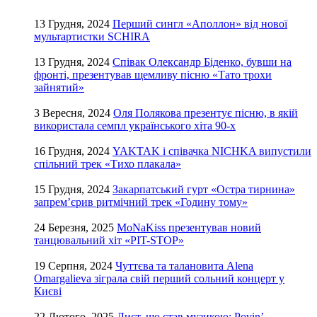
13 Грудня, 2024
Перший сингл «Аполлон» від нової
мультартистки SCHIRA
13 Грудня, 2024
Співак Олександр Біденко, бувши на
фронті, презентував щемливу пісню «Тато трохи
зайнятий»
3 Вересня, 2024
Оля Полякова презентує пісню, в якій
використала семпл українського хіта 90-х
16 Грудня, 2024
YAKTAK і співачка NICHKA випустили
спільний трек «Тихо плакала»
15 Грудня, 2024
Закарпатський гурт «Остра тирнина»
запрем’єрив ритмічний трек «Годину тому»
24 Березня, 2025
MoNaKiss презентував новий
танцювальний хіт «PIT-STOP»
19 Серпня, 2024
Чуттєва та талановита Alena
Omargalieva зіграла свій перший сольний концерт у
Києві
22 Лютого, 2025
Лист, що став музикою: Povin’