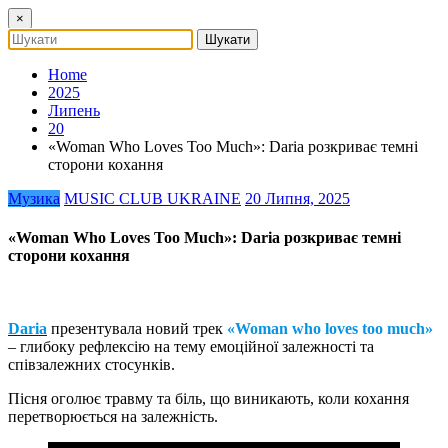
×
Home
2025
Липень
20
«Woman Who Loves Too Much»: Daria розкриває темні
сторони кохання
Музика
MUSIC CLUB UKRAINE
20 Липня, 2025
«Woman Who Loves Too Much»: Daria розкриває темні
сторони кохання
Daria
презентувала новий трек
«Woman who loves too much»
– глибоку рефлексію на тему емоційної залежності та
співзалежних стосунків.
Пісня оголює травму та біль, що виникають, коли кохання
перетворюється на залежність.