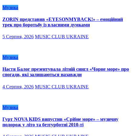
Музика
ZORIN представив «EYESONMYBACK!» – емоційний
трек про боротьбу із власними думками
5 Серпня, 2026
MUSIC CLUB UKRAINE
Музика
Настя Балог презентувала літній сингл «Чорне море» про
спогади, які залишаються назавжди
4 Серпня, 2026
MUSIC CLUB UKRAINE
Музика
Гурт NOVA KIDS випустив «Срібне море» – музичну
подорож у літо та безтурботні 2010-ті