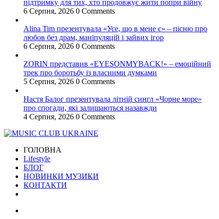
підтримку для тих, хто продовжує жити попри війну
6 Серпня, 2026
0 Comments
Alina Tim презентувала «Усе, що в мене є» – пісню про
любов без драм, маніпуляцій і зайвих ігор
6 Серпня, 2026
0 Comments
ZORIN представив «EYESONMYBACK!» – емоційний
трек про боротьбу із власними думками
5 Серпня, 2026
0 Comments
Настя Балог презентувала літній сингл «Чорне море»
про спогади, які залишаються назавжди
4 Серпня, 2026
0 Comments
ГОЛОВНА
Lifestyle
БЛОГ
НОВИНКИ МУЗИКИ
КОНТАКТИ