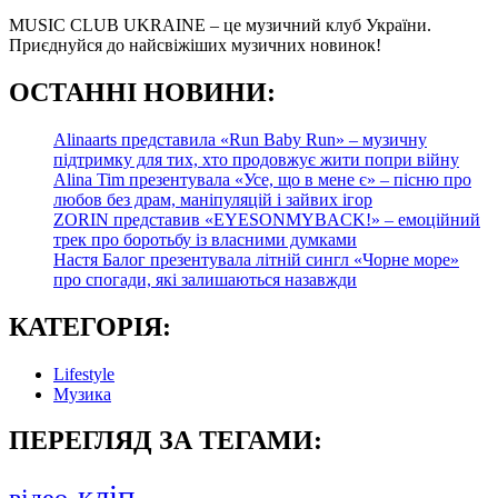
MUSIC CLUB UKRAINE – це музичний клуб України.
Приєднуйся до найсвіжіших музичних новинок!
О
СТАННІ НОВИНИ:
Alinaarts представила «Run Baby Run» – музичну
підтримку для тих, хто продовжує жити попри війну
Alina Tim презентувала «Усе, що в мене є» – пісню про
любов без драм, маніпуляцій і зайвих ігор
ZORIN представив «EYESONMYBACK!» – емоційний
трек про боротьбу із власними думками
Настя Балог презентувала літній сингл «Чорне море»
про спогади, які залишаються назавжди
КАТЕГОРІЯ:
Lifestyle
Музика
ПЕРЕГЛЯД ЗА ТЕГАМИ:
кліп