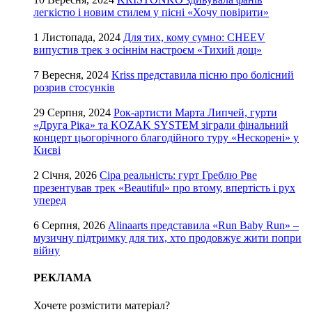
легкістю і новим стилем у пісні «Хочу повірити»
1 Листопада, 2024
Для тих, кому сумно: CHEEV
випустив трек з осіннім настроєм «Тихий дощ»
7 Вересня, 2024
Kriss представила пісню про болісний
розрив стосунків
29 Серпня, 2024
Рок-артисти Марта Липчей, гурти
«Друга Ріка» та KOZAK SYSTEM зіграли фінальний
концерт цьогорічного благодійного туру «Нескорені» у
Києві
2 Січня, 2026
Сіра реальність: гурт Греблю Рве
презентував трек «Beautiful» про втому, впертість і рух
уперед
6 Серпня, 2026
Alinaarts представила «Run Baby Run» –
музичну підтримку для тих, хто продовжує жити попри
війну
РЕКЛАМА
Хочете розмістити матеріал?