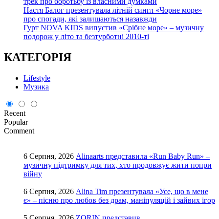
трек про боротьбу із власними думками
Настя Балог презентувала літній сингл «Чорне море»
про спогади, які залишаються назавжди
Гурт NOVA KIDS випустив «Срібне море» – музичну
подорож у літо та безтурботні 2010-ті
КАТЕГОРІЯ
Lifestyle
Музика
Recent
Popular
Comment
6 Серпня, 2026
Alinaarts представила «Run Baby Run» –
музичну підтримку для тих, хто продовжує жити попри
війну
6 Серпня, 2026
Alina Tim презентувала «Усе, що в мене
є» – пісню про любов без драм, маніпуляцій і зайвих ігор
5 Серпня, 2026
ZORIN представив