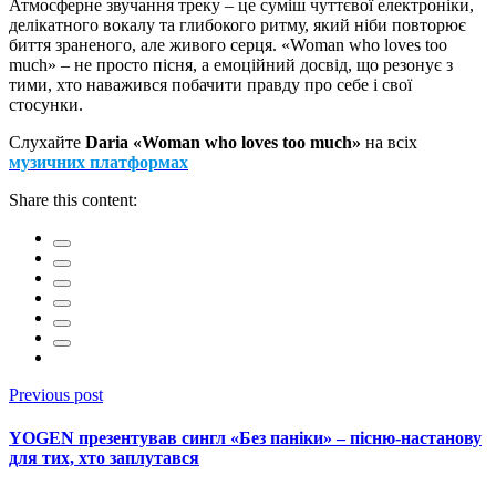
Атмосферне звучання треку – це суміш чуттєвої електроніки,
делікатного вокалу та глибокого ритму, який ніби повторює
биття зраненого, але живого серця. «Woman who loves too
much» – не просто пісня, а емоційний досвід, що резонує з
тими, хто наважився побачити правду про себе і свої
стосунки.
Слухайте
Daria «Woman who loves too much»
на всіх
музичних платформах
Share this content:
Previous post
YOGEN презентував сингл «Без паніки» – пісню-настанову
для тих, хто заплутався