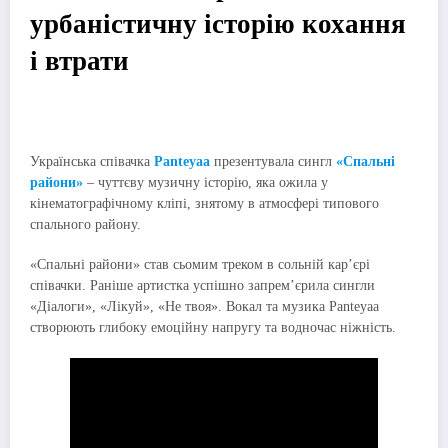
урбаністичну історію кохання
і втрати
Українська співачка
Panteyaa
презентувала сингл
«Спальні
райони»
– чуттєву музичну історію, яка ожила у
кінематографічному кліпі, знятому в атмосфері типового
спального району.
«Cпальні райони» став сьомим треком в сольній кар’єрі
співачки. Раніше артистка успішно запрем’єрила сингли
«Діалоги», «Лікуй», «Не твоя». Вокал та музика Panteyaa
створюють глибоку емоційну напругу та водночас ніжність.