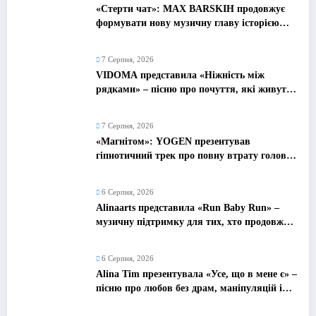
«Стерти чат»: MAX BARSKIH продовжує
формувати нову музичну главу історією
про сучасне кохання
7 Серпня, 2026
VIDOMA представила «Ніжність між
рядками» – пісню про почуття, які живуть
у мовчанні
7 Серпня, 2026
«Магнітом»: YOGEN презентував
гіпнотичний трек про повну втрату голови
від почуттів
6 Серпня, 2026
Alinaarts представила «Run Baby Run» –
музичну підтримку для тих, хто продовжує
жити попри війну
6 Серпня, 2026
Alina Tim презентувала «Усе, що в мене є» –
пісню про любов без драм, маніпуляцій і
зайвих ігор