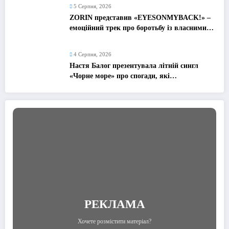
5 Серпня, 2026
ZORIN представив «EYESONMYBACK!» –
емоційний трек про боротьбу із власними
думками
4 Серпня, 2026
Настя Балог презентувала літній сингл
«Чорне море» про спогади, які
залишаються назавжди
РЕКЛАМА
Хочете розмістити матеріал?