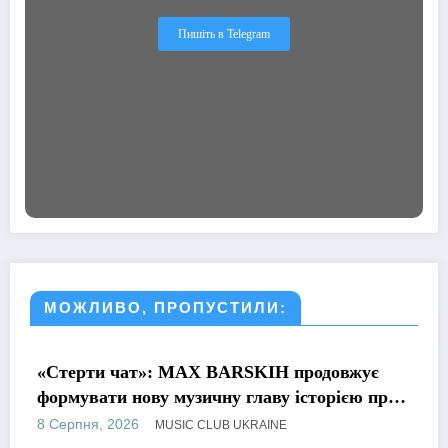
Пишіть в Telegram
МОЖЛИВО, ПРОПУСТИЛИ:
МУЗИКА
«Стерти чат»: MAX BARSKIH продовжує
формувати нову музичну главу історією про
сучасне кохання
8 Серпня, 2026
MUSIC CLUB UKRAINE