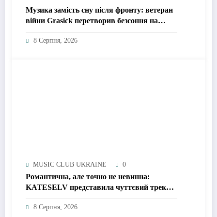
Музика замість сну після фронту: ветеран
війни Grasick перетворив безсоння на
дебютний альбом «Поетроніка»
8 Серпня, 2026
MUSIC CLUB UKRAINE
0
Романтична, але точно не невинна:
KATESELV представила чуттєвий трек
«Love Supplier»
8 Серпня, 2026