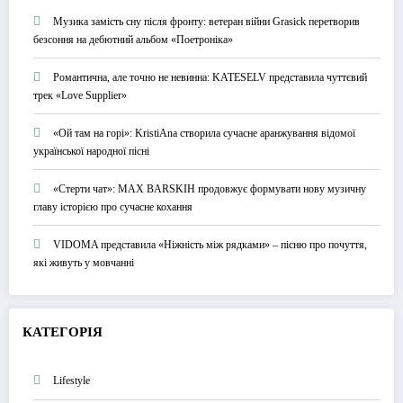
Музика замість сну після фронту: ветеран війни Grasick перетворив
безсоння на дебютний альбом «Поетроніка»
Романтична, але точно не невинна: KATESELV представила чуттєвий
трек «Love Supplier»
«Ой там на горі»: KristiAna створила сучасне аранжування відомої
української народної пісні
«Стерти чат»: MAX BARSKIH продовжує формувати нову музичну
главу історією про сучасне кохання
VIDOMA представила «Ніжність між рядками» – пісню про почуття,
які живуть у мовчанні
КАТЕГОРІЯ
Lifestyle