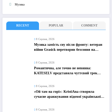
Музика
RECENT
POPULAR
COMMENT
8 Серпня, 2026
Музика замість сну після фронту: ветеран
війни Grasick перетворив безсоння на
дебютний альбом «Поетроніка»
8 Серпня, 2026
Романтична, але точно не невинна:
KATESELV представила чуттєвий трек
«Love Supplier»
8 Серпня, 2026
«Ой там на горі»: KristiAna створила
сучасне аранжування відомої української
народної пісні
8 Серпня, 2026