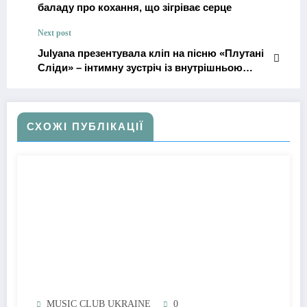
баладу про кохання, що зігріває серце
Next post
Julyana презентувала кліп на пісню «Плутані
Сліди» – інтимну зустріч із внутрішньою
дикою жінкою
СХОЖІ ПУБЛІКАЦІЇ
MUSIC CLUB UKRAINE
0