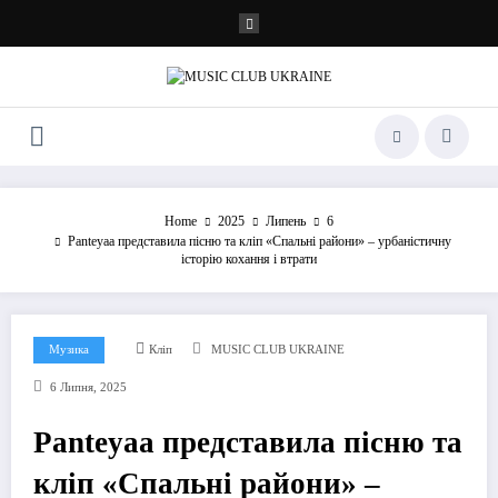
Перейти
до
контенту
Home
2025
Липень
6
Panteyaa представила пісню та кліп «Спальні райони» – урбаністичну
історію кохання і втрати
Музика
Кліп
MUSIC CLUB UKRAINE
6 Липня, 2025
Panteyaa представила пісню та
кліп «Спальні райони» –