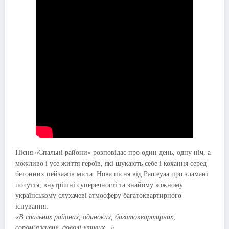
Пісня «Спальні райони» розповідає про один день, одну ніч, а
можливо і усе життя героїв, які шукають себе і кохання серед
бетонних пейзажів міста. Нова пісня від Panteyaa про зламані
почуття, внутрішні суперечності та знайому кожному
українському слухачеві атмосферу багатоквартирного
існування:
«В спальних районах, одиноких, багатоквартирних,
сором’язливих, доволі хтивих…»
.