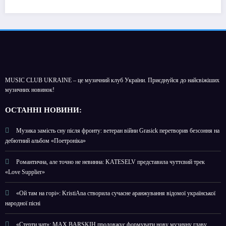
MUSIC CLUB UKRAINE – це музичний клуб України. Приєднуйся до найсвіжіших
музичних новинок!
О
СТАННІ НОВИНИ:
Музика замість сну після фронту: ветеран війни Grasick перетворив безсоння на
дебютний альбом «Поетроніка»
Романтична, але точно не невинна: KATESELV представила чуттєвий трек
«Love Supplier»
«Ой там на горі»: KristiAna створила сучасне аранжування відомої української
народної пісні
«Стерти чат»: MAX BARSKIH продовжує формувати нову музичну главу