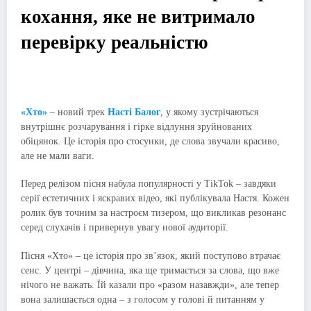
кохання, яке не витримало
перевірку реальністю
«Хто»
– новий трек
Насті Балог
, у якому зустрічаються
внутрішнє розчарування і гірке відлуння зруйнованих
обіцянок. Це історія про стосунки, де слова звучали красиво,
але не мали ваги.
Перед релізом пісня набула популярності у TikTok – завдяки
серії естетичних і яскравих відео, які публікувала Настя. Кожен
ролик був точним за настроєм тизером, що викликав резонанс
серед слухачів і привернув увагу нової аудиторії.
Пісня «Хто» – це історія про зв’язок, який поступово втрачає
сенс. У центрі – дівчина, яка ще тримається за слова, що вже
нічого не важать. Їй казали про «разом назавжди», але тепер
вона залишається одна – з голосом у голові й питанням у