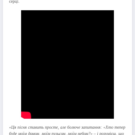
серці.
«Ця пісня ставить просте, але болюче запитання: «Хто тепер
буде моїм домом, моїм пульсом, моїм небом?» – і розумієш, що