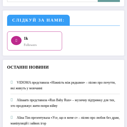
СЛІДКУЙ ЗА НАМИ:
1k
Followers
О
СТАННІ НОВИНИ
VIDOMA представила «Ніжність між рядками» – пісню про почуття,
які живуть у мовчанні
Alinaarts представила «Run Baby Run» – музичну підтримку для тих,
хто продовжує жити попри війну
Alina Tim презентувала «Усе, що в мене є» – пісню про любов без драм,
маніпуляцій і зайвих ігор