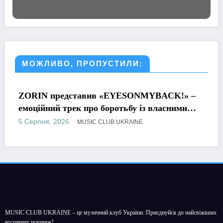
МОЖЛИВО, ПРОПУСТИЛИ:
МУЗИКА
 представив «EYESONMYBACK!» –
Настя Ба
ний трек про боротьбу із власними
«Чорне 
ми
назавжд
, 2026
4 Серпня,
MUSIC CLUB UKRAINE
MUSIC CLUB UKRAINE – це музичний клуб України. Приєднуйся до найсвіжіших
музичних новинок!