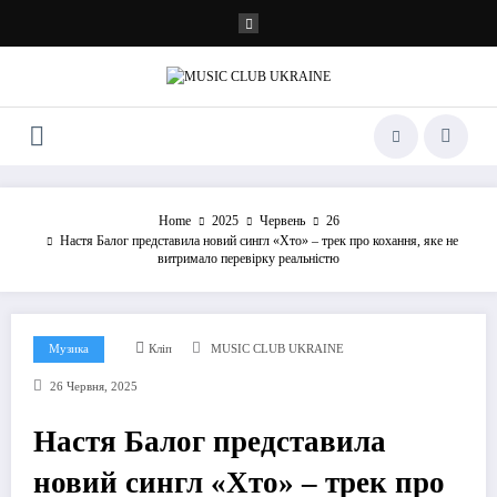
Перейти
до
контенту
Home
2025
Червень
26
Настя Балог представила новий сингл «Хто» – трек про кохання, яке не
витримало перевірку реальністю
Музика
Кліп
MUSIC CLUB UKRAINE
26 Червня, 2025
Настя Балог представила
новий сингл «Хто» – трек про