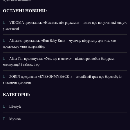
О
СТАННІ НОВИНИ:
VIDOMA представила «Ніжність між рядками» – пісню про почуття, які живуть
у мовчанні
Alinaarts представила «Run Baby Run» – музичну підтримку для тих, хто
продовжує жити попри війну
Alina Tim презентувала «Усе, що в мене є» – пісню про любов без драм,
маніпуляцій і зайвих ігор
ZORIN представив «EYESONMYBACK!» – емоційний трек про боротьбу із
власними думками
КАТЕГОРІЯ:
Lifestyle
Музика