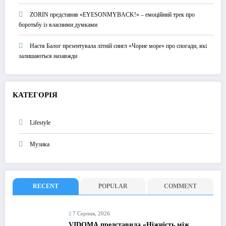
ZORIN представив «EYESONMYBACK!» – емоційний трек про
боротьбу із власними думками
Настя Балог презентувала літній сингл «Чорне море» про спогади, які
залишаються назавжди
КАТЕГОРІЯ
Lifestyle
Музика
RECENT
POPULAR
COMMENT
7 Серпня, 2026
VIDOMA представила «Ніжність між