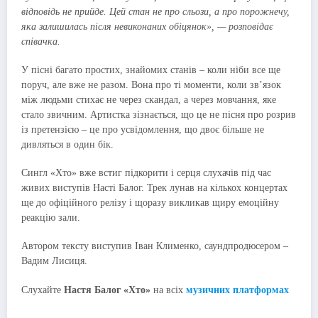
відповідь не прийде. Цей стан не про сльози, а про порожнечу,
яка залишилась після невиконаних обіцянок», — розповідає
співачка.
У пісні багато простих, знайомих станів – коли ніби все ще
поруч, але вже не разом. Вона про ті моменти, коли зв’язок
між людьми стихає не через скандал, а через мовчання, яке
стало звичним. Артистка зізнається, що це не пісня про розрив
із претензією – це про усвідомлення, що двоє більше не
дивляться в один бік.
Сингл «Хто» вже встиг підкорити і серця слухачів під час
живих виступів Насті Балог. Трек лунав на кількох концертах
ще до офіційного релізу і щоразу викликав щиру емоційну
реакцію зали.
Автором тексту виступив Іван Клименко, саундпродюсером –
Вадим Лисиця.
Слухайте
Настя Балог «Хто»
на всіх
музичних платформах