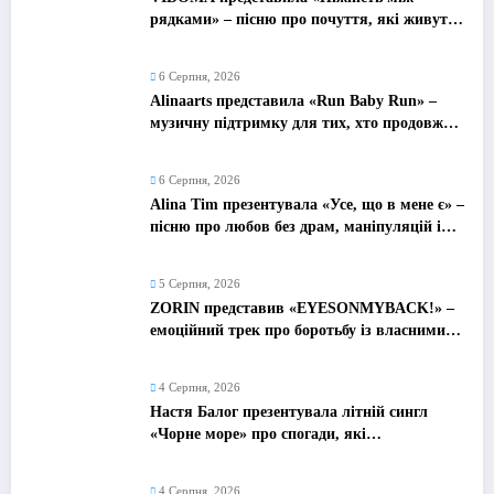
рядками» – пісню про почуття, які живуть
у мовчанні
6 Серпня, 2026
Alinaarts представила «Run Baby Run» –
музичну підтримку для тих, хто продовжує
жити попри війну
6 Серпня, 2026
Alina Tim презентувала «Усе, що в мене є» –
пісню про любов без драм, маніпуляцій і
зайвих ігор
5 Серпня, 2026
ZORIN представив «EYESONMYBACK!» –
емоційний трек про боротьбу із власними
думками
4 Серпня, 2026
Настя Балог презентувала літній сингл
«Чорне море» про спогади, які
залишаються назавжди
4 Серпня, 2026