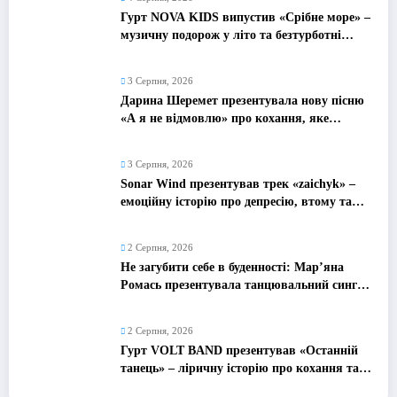
Гурт NOVA KIDS випустив «Срібне море» –
музичну подорож у літо та безтурботні
2010-ті
3 Серпня, 2026
Дарина Шеремет презентувала нову пісню
«А я не відмовлю» про кохання, яке
надихає
3 Серпня, 2026
Sonar Wind презентував трек «zaichyk» –
емоційну історію про депресію, втому та
пошук виходу
2 Серпня, 2026
Не загубити себе в буденності: Мар’яна
Ромась презентувала танцювальний сингл
«Хіба ти та»
2 Серпня, 2026
Гурт VOLT BAND презентував «Останній
танець» – ліричну історію про кохання та
найдорожчі спогади