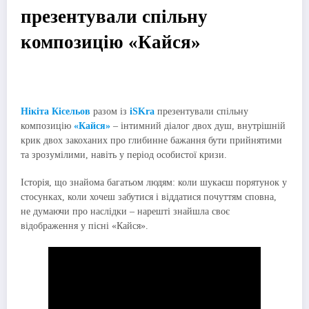
презентували спільну
композицію «Кайся»
Нікіта Кісельов
разом із
iSKra
презентували спільну
композицію
«Кайся»
– інтимний діалог двох душ, внутрішній
крик двох закоханих про глибинне бажання бути прийнятими
та зрозумілими, навіть у період особистої кризи.
Історія, що знайома багатьом людям: коли шукаєш порятунок у
стосунках, коли хочеш забутися і віддатися почуттям сповна,
не думаючи про наслідки – нарешті знайшла своє
відображення у пісні «Кайся».