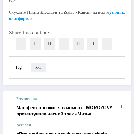
всім».
Слухайте
Нікіта Кісельов та iSKra «Кайся»
на всіх
музичних
платформах
Share this content:
Tag
Кліп
Previous post
Маніфест про життя в моменті: MOROZOVA
презентувала чесний трек «Мить»
Next post
«Про любов, яка не закінчується»: Марія