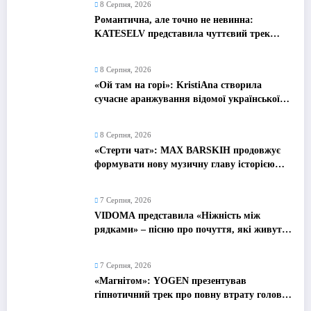
8 Серпня, 2026
Романтична, але точно не невинна:
KATESELV представила чуттєвий трек
«Love Supplier»
8 Серпня, 2026
«Ой там на горі»: KristiAna створила
сучасне аранжування відомої української
народної пісні
8 Серпня, 2026
«Стерти чат»: MAX BARSKIH продовжує
формувати нову музичну главу історією
про сучасне кохання
7 Серпня, 2026
VIDOMA представила «Ніжність між
рядками» – пісню про почуття, які живуть
у мовчанні
7 Серпня, 2026
«Магнітом»: YOGEN презентував
гіпнотичний трек про повну втрату голови
від почуттів