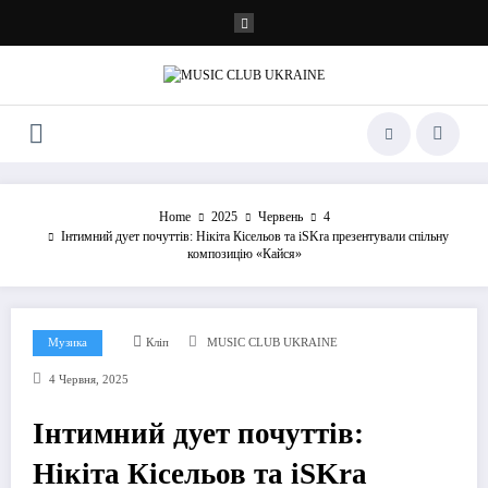
Перейти
до
контенту
Home
2025
Червень
4
Інтимний дует почуттів: Нікіта Кісельов та iSKra презентували спільну
композицію «Кайся»
Музика
Кліп
MUSIC CLUB UKRAINE
4 Червня, 2025
Інтимний дует почуттів:
Нікіта Кісельов та iSKra