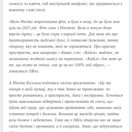
спокусу та каяття, той внутрішній конфлікт, що проривається у
кожному слові пісні.
«Коли Нікіта запропонував фіт, я була в шоці, бо це була моя
ціль на 2025 рік. Фіт саме з Нікітою. Коли я почула демо
версію треку – це була іскра з першої ноти. Для мене він про
багатогранність людської душі, її потаємні бажання, темну
сторону, яку не ховають, якої не соромляться. Про красиву
пристрасть, яка зачаровує і збиває з ніг. «Кайся» зваблює, не
залишаючи жодного шансу на порятунок. «Кайся» для мене це
те, що ніхто не очікує, але це на всі 100% мій образ», —
зізнається iSKra.
А Нікіта Кісельов поділився своїми враженнями: «Це та
емоція в моїй музиці, яку я так давно не транслював: не
просто романтика, а пристрасть, дика і нестримна. Хочеться
бути максимально відвертим і транслювати ті сенси, що
йдуть від серця, про цілковите прийняття себе, вивчення своїх
істинних потреб і бажань. Кохання це завжди цікаво, навіть
коли боляче і небезпечно. Тому ми з iSKra здивуємо вас не лише
своїм дуетом і звучанням, а й емоціями. Знаю, що відгукнеться