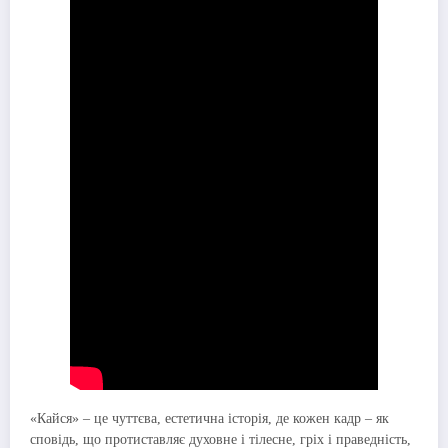
«Кайся» – це чуттєва, естетична історія, де кожен кадр – як
сповідь, що протиставляє духовне і тілесне, гріх і праведність,