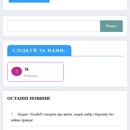
Пошук
Пошук
СЛІДКУЙ ЗА НАМИ:
1k
Followers
О
СТАННІ НОВИНИ
«Будні»: NordleN говорить про життя, людей, вибір і боротьбу без
зайвих прикрас