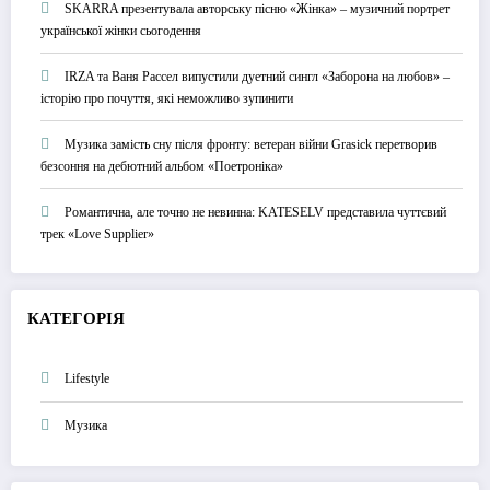
SKARRA презентувала авторську пісню «Жінка» – музичний портрет
української жінки сьогодення
IRZA та Ваня Рассел випустили дуетний сингл «Заборона на любов» –
історію про почуття, які неможливо зупинити
Музика замість сну після фронту: ветеран війни Grasick перетворив
безсоння на дебютний альбом «Поетроніка»
Романтична, але точно не невинна: KATESELV представила чуттєвий
трек «Love Supplier»
КАТЕГОРІЯ
Lifestyle
Музика