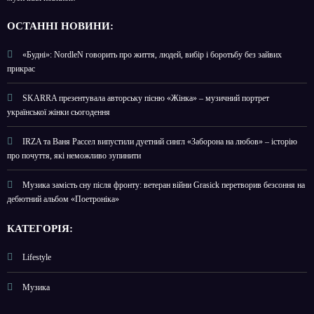
О
СТАННІ НОВИНИ:
«Будні»: NordleN говорить про життя, людей, вибір і боротьбу без зайвих
прикрас
SKARRA презентувала авторську пісню «Жінка» – музичний портрет
української жінки сьогодення
IRZA та Ваня Рассел випустили дуетний сингл «Заборона на любов» – історію
про почуття, які неможливо зупинити
Музика замість сну після фронту: ветеран війни Grasick перетворив безсоння на
дебютний альбом «Поетроніка»
КАТЕГОРІЯ:
Lifestyle
Музика