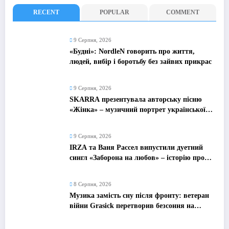
RECENT
POPULAR
COMMENT
9 Серпня, 2026
«Будні»: NordleN говорить про життя,
людей, вибір і боротьбу без зайвих прикрас
9 Серпня, 2026
SKARRA презентувала авторську пісню
«Жінка» – музичний портрет української
жінки сьогодення
9 Серпня, 2026
IRZA та Ваня Рассел випустили дуетний
сингл «Заборона на любов» – історію про
почуття, які неможливо зупинити
8 Серпня, 2026
Музика замість сну після фронту: ветеран
війни Grasick перетворив безсоння на
дебютний альбом «Поетроніка»