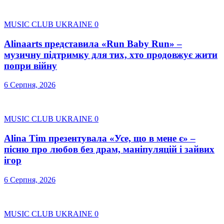
MUSIC CLUB UKRAINE
0
Alinaarts представила «Run Baby Run» –
музичну підтримку для тих, хто продовжує жити
попри війну
6 Серпня, 2026
MUSIC CLUB UKRAINE
0
Alina Tim презентувала «Усе, що в мене є» –
пісню про любов без драм, маніпуляцій і зайвих
ігор
6 Серпня, 2026
MUSIC CLUB UKRAINE
0