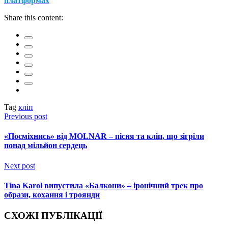
платформах
Share this content:
Tag
кліп
Previous post
«Посміхнись» від MOLNAR – пісня та кліп, що зігріли
понад мільйон сердець
Next post
Tina Karol випустила «Балкони» – іронічний трек про
образи, кохання і троянди
СХОЖІ ПУБЛІКАЦІЇ