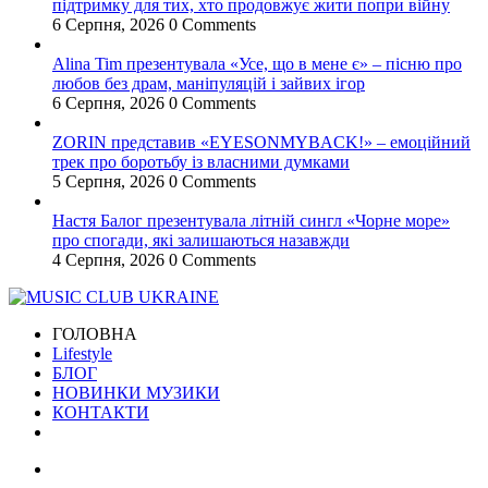
підтримку для тих, хто продовжує жити попри війну
6 Серпня, 2026
0 Comments
Alina Tim презентувала «Усе, що в мене є» – пісню про
любов без драм, маніпуляцій і зайвих ігор
6 Серпня, 2026
0 Comments
ZORIN представив «EYESONMYBACK!» – емоційний
трек про боротьбу із власними думками
5 Серпня, 2026
0 Comments
Настя Балог презентувала літній сингл «Чорне море»
про спогади, які залишаються назавжди
4 Серпня, 2026
0 Comments
ГОЛОВНА
Lifestyle
БЛОГ
НОВИНКИ МУЗИКИ
КОНТАКТИ