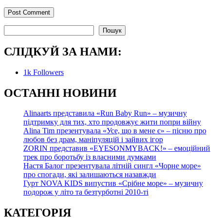
Пошук
Пошук
СЛІДКУЙ ЗА НАМИ:
1k
Followers
О
СТАННІ НОВИНИ
Alinaarts представила «Run Baby Run» – музичну
підтримку для тих, хто продовжує жити попри війну
Alina Tim презентувала «Усе, що в мене є» – пісню про
любов без драм, маніпуляцій і зайвих ігор
ZORIN представив «EYESONMYBACK!» – емоційний
трек про боротьбу із власними думками
Настя Балог презентувала літній сингл «Чорне море»
про спогади, які залишаються назавжди
Гурт NOVA KIDS випустив «Срібне море» – музичну
подорож у літо та безтурботні 2010-ті
КАТЕГОРІЯ