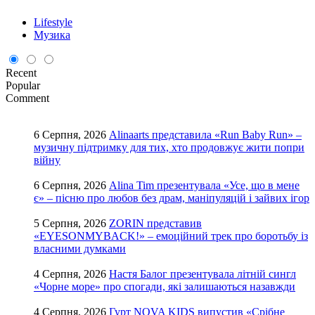
Lifestyle
Музика
Recent
Popular
Comment
6 Серпня, 2026
Alinaarts представила «Run Baby Run» –
музичну підтримку для тих, хто продовжує жити попри
війну
6 Серпня, 2026
Alina Tim презентувала «Усе, що в мене
є» – пісню про любов без драм, маніпуляцій і зайвих ігор
5 Серпня, 2026
ZORIN представив
«EYESONMYBACK!» – емоційний трек про боротьбу із
власними думками
4 Серпня, 2026
Настя Балог презентувала літній сингл
«Чорне море» про спогади, які залишаються назавжди
4 Серпня, 2026
Гурт NOVA KIDS випустив «Срібне