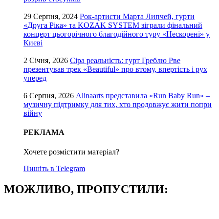
29 Серпня, 2024
Рок-артисти Марта Липчей, гурти
«Друга Ріка» та KOZAK SYSTEM зіграли фінальний
концерт цьогорічного благодійного туру «Нескорені» у
Києві
2 Січня, 2026
Сіра реальність: гурт Греблю Рве
презентував трек «Beautiful» про втому, впертість і рух
уперед
6 Серпня, 2026
Alinaarts представила «Run Baby Run» –
музичну підтримку для тих, хто продовжує жити попри
війну
РЕКЛАМА
Хочете розмістити матеріал?
Пишіть в Telegram
МОЖЛИВО, ПРОПУСТИЛИ: