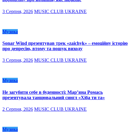
3 Серпня, 2026
MUSIC CLUB UKRAINE
Музика
Sonar Wind презентував трек «zaichyk» – емоційну історію
про депресію, втому та пошук виходу
3 Серпня, 2026
MUSIC CLUB UKRAINE
Музика
Не загубити себе в буденності: Мар’яна Ромась
презентувала танцювальний сингл «Хіба ти та»
2 Серпня, 2026
MUSIC CLUB UKRAINE
Музика