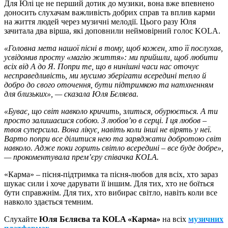
Для Юлі це не перший дотик до музики, вона вже впевнено
доносить слухачам важливість добрих справ та вплив карми
на життя людей через музичні мелодії. Цього разу Юля
зачитала два вірша, які доповнили неймовірний голос KOLA.
«Головна мета нашої пісні в тому, щоб кожен, хто її послухав,
усвідомив просту «магію життя»: ми прийшли, щоб любити
всіх від А до Я. Попри те, що в нинішні часи нас оточує
несправедливість, ми мусимо зберігати всередині тепло й
добро до свого оточення, бути підтримкою та натхненням
для близьких», — сказала Юля Бєляєва.
«Буває, що світ навколо кричить, злиться, обурюється. А ти
просто залишаєшся собою. З любовʼю в серці. І ця любов –
твоя суперсила. Вона лікує, навіть коли інші не вірять у неї.
Варто попри все ділитися нею та заряджати добротою світ
навколо. Адже поки горить світло всередині – все буде добре»,
— прокоментувала прем’єру співачка KOLA.
«Карма» – пісня-підтримка та пісня-любов для всіх, хто зараз
шукає сили і хоче дарувати її іншим. Для тих, хто не боїться
бути справжнім. Для тих, хто вибирає світло, навіть коли все
навколо здається темним.
Слухайте
Юля Бєляєва та KOLA «Карма»
на всіх
музичних