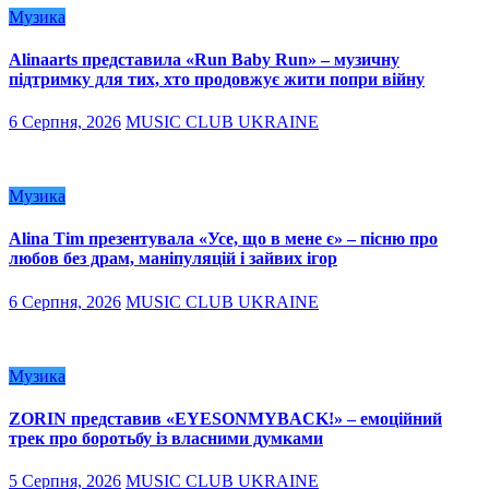
Музика
Alinaarts представила «Run Baby Run» – музичну
підтримку для тих, хто продовжує жити попри війну
6 Серпня, 2026
MUSIC CLUB UKRAINE
Музика
Alina Tim презентувала «Усе, що в мене є» – пісню про
любов без драм, маніпуляцій і зайвих ігор
6 Серпня, 2026
MUSIC CLUB UKRAINE
Музика
ZORIN представив «EYESONMYBACK!» – емоційний
трек про боротьбу із власними думками
5 Серпня, 2026
MUSIC CLUB UKRAINE