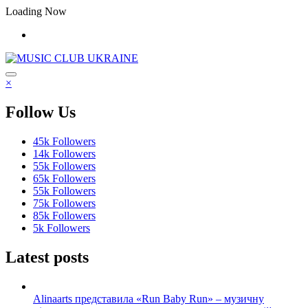
Перейти
Loading Now
до
контенту
×
Follow Us
45k
Followers
14k
Followers
55k
Followers
65k
Followers
55k
Followers
75k
Followers
85k
Followers
5k
Followers
Latest posts
Alinaarts представила «Run Baby Run» – музичну