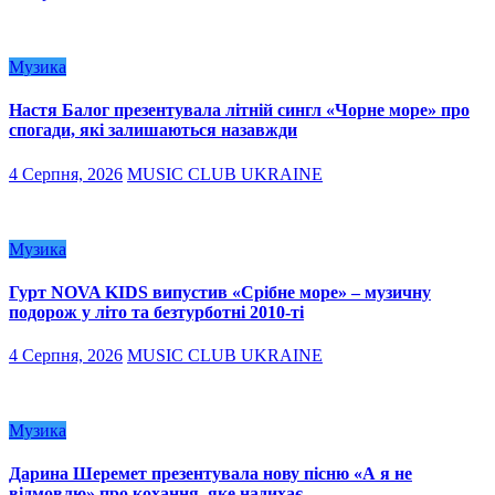
Музика
Настя Балог презентувала літній сингл «Чорне море» про
спогади, які залишаються назавжди
4 Серпня, 2026
MUSIC CLUB UKRAINE
Музика
Гурт NOVA KIDS випустив «Срібне море» – музичну
подорож у літо та безтурботні 2010-ті
4 Серпня, 2026
MUSIC CLUB UKRAINE
Музика
Дарина Шеремет презентувала нову пісню «А я не
відмовлю» про кохання, яке надихає