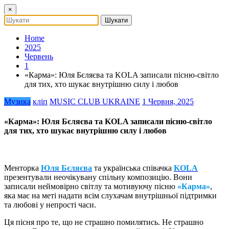
×
Home
2025
Червень
1
«Карма»: Юля Бєляєва та KOLA записали пісню-світло
для тих, хто шукає внутрішню силу і любов
Музика
кліп
MUSIC CLUB UKRAINE
1 Червня, 2025
«Карма»: Юля Бєляєва та KOLA записали пісню-світло
для тих, хто шукає внутрішню силу і любов
Менторка
Юля Бєляєва
та українська співачка
KOLA
презентували неочікувану спільну композицію. Вони
записали неймовірно світлу та мотивуючу пісню
«Карма»
,
яка має на меті надати всім слухачам внутрішньої підтримки
та любові у непрості часи.
Ця пісня про те, що не страшно помилятись. Не страшно