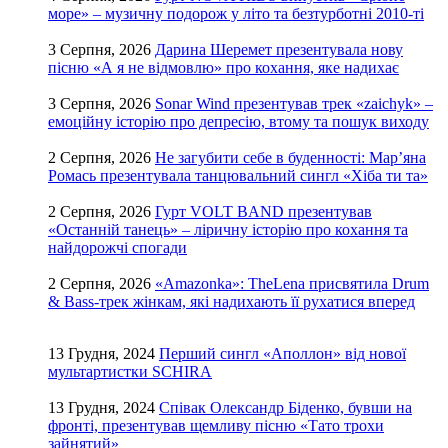
море» – музичну подорож у літо та безтурботні 2010-ті
3 Серпня, 2026
Дарина Шеремет презентувала нову
пісню «А я не відмовлю» про кохання, яке надихає
3 Серпня, 2026
Sonar Wind презентував трек «zaichyk» –
емоційну історію про депресію, втому та пошук виходу
2 Серпня, 2026
Не загубити себе в буденності: Мар’яна
Ромась презентувала танцювальний сингл «Хіба ти та»
2 Серпня, 2026
Гурт VOLT BAND презентував
«Останній танець» – ліричну історію про кохання та
найдорожчі спогади
2 Серпня, 2026
«Amazonka»: TheLena присвятила Drum
& Bass-трек жінкам, які надихають її рухатися вперед
13 Грудня, 2024
Перший сингл «Аполлон» від нової
мультартистки SCHIRA
13 Грудня, 2024
Співак Олександр Біденко, бувши на
фронті, презентував щемливу пісню «Тато трохи
зайнятий»