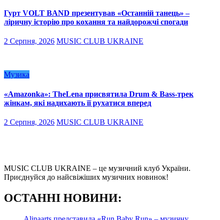
Гурт VOLT BAND презентував «Останній танець» –
ліричну історію про кохання та найдорожчі спогади
2 Серпня, 2026
MUSIC CLUB UKRAINE
Музика
«Amazonka»: TheLena присвятила Drum & Bass-трек
жінкам, які надихають її рухатися вперед
2 Серпня, 2026
MUSIC CLUB UKRAINE
MUSIC CLUB UKRAINE – це музичний клуб України.
Приєднуйся до найсвіжіших музичних новинок!
О
СТАННІ НОВИНИ:
Alinaarts представила «Run Baby Run» – музичну