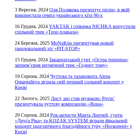
3 Вересня, 2024
Оля Полякова презентує пісню, в якій
використала семпл українського хіта 90-х
16 Грудня, 2024
YAKTAK і співачка NICHKA випустили
спільний трек «Тихо плакала»
24 Березня, 2025
MoNaKiss презентував новий
танцювальний хіт «PIT-STOP»
15 Грудня, 2024
Закарпатський гурт «Остра тирнина»
запрем’єрив ритмічний трек «Годину тому»
19 Серпня, 2024
Чуттєва та талановита Alena
Omargalieva зіграла свій перший сольний концерт у
Києві
22 Лютого, 2025
Лист, що став музикою: Povin’
презентувала чуттєву композицію «Вона»
29 Серпня, 2024
Рок-артисти Марта Липчей, гурти
«Друга Ріка» та KOZAK SYSTEM зіграли фінальний
концерт цьогорічного благодійного туру «Нескорені» у
Києві