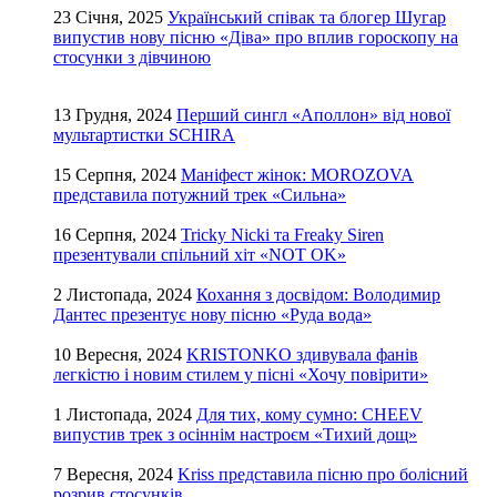
23 Січня, 2025
Український співак та блогер Шугар
випустив нову пісню «Діва» про вплив гороскопу на
стосунки з дівчиною
13 Грудня, 2024
Перший сингл «Аполлон» від нової
мультартистки SCHIRA
15 Серпня, 2024
Маніфест жінок: MOROZOVA
представила потужний трек «Сильна»
16 Серпня, 2024
Tricky Nicki та Freaky Siren
презентували спільний хіт «NOT OK»
2 Листопада, 2024
Кохання з досвідом: Володимир
Дантес презентує нову пісню «Руда вода»
10 Вересня, 2024
KRISTONKO здивувала фанів
легкістю і новим стилем у пісні «Хочу повірити»
1 Листопада, 2024
Для тих, кому сумно: CHEEV
випустив трек з осіннім настроєм «Тихий дощ»
7 Вересня, 2024
Kriss представила пісню про болісний
розрив стосунків