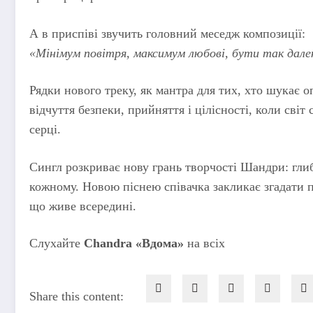
А в приспіві звучить головний меседж композиції:
«Мінімум повітря, максимум любові, бути так дале
Рядки нового треку, як мантра для тих, хто шукає 
відчуття безпеки, прийняття і цілісності, коли світ с
серці.
Сингл розкриває нову грань творчості Шандри: глиб
кожному. Новою піснею співачка закликає згадати пр
що живе всередині.
Слухайте
Chandra «Вдома»
на всіх
Share this content: