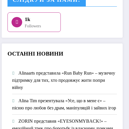
1k
Followers
О
СТАННІ НОВИНИ
Alinaarts представила «Run Baby Run» – музичну
підтримку для тих, хто продовжує жити попри
війну
Alina Tim презентувала «Усе, що в мене є» –
пісню про любов без драм, маніпуляцій і зайвих ігор
ZORIN представив «EYESONMYBACK!» –
емоційний трек про боротьбу із власними думками