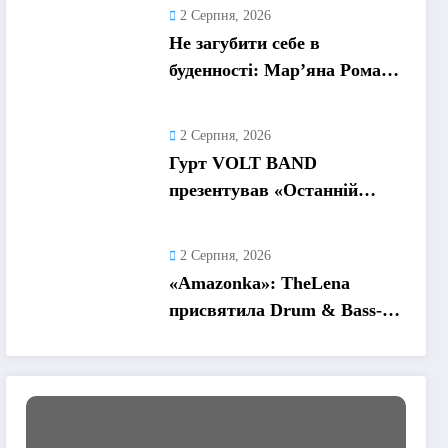
та пошук виходу
2 Серпня, 2026
Не загубити себе в
буденності: Мар’яна Ромась
презентувала
танцювальний сингл «Хіба
2 Серпня, 2026
ти та»
Гурт VOLT BAND
презентував «Останній
танець» – ліричну історію
про кохання та найдорожчі
2 Серпня, 2026
спогади
«Amazonka»: TheLena
присвятила Drum & Bass-
трек жінкам, які надихають
її рухатися вперед