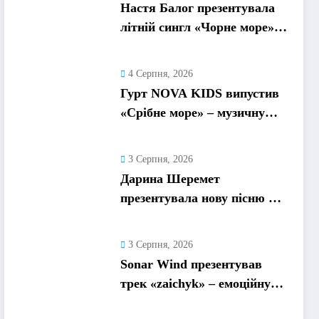
Настя Балог презентувала
літній сингл «Чорне море»
про спогади, які
залишаються назавжди
4 Серпня, 2026
Гурт NOVA KIDS випустив
«Срібне море» – музичну
подорож у літо та
безтурботні 2010-ті
3 Серпня, 2026
Дарина Шеремет
презентувала нову пісню «А
я не відмовлю» про
кохання, яке надихає
3 Серпня, 2026
Sonar Wind презентував
трек «zaichyk» – емоційну
історію про депресію, втому