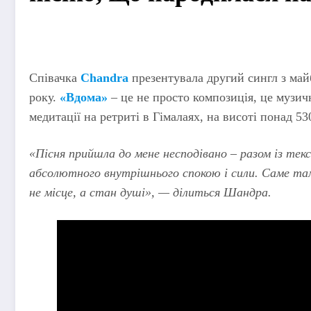
Співачка
Chandra
презентувала другий сингл з майб
року.
«Вдома»
– це не просто композиція, це музич
медитації на ретриті в Гімалаях, на висоті понад 53
«Пісня прийшла до мене несподівано – разом із те
абсолютного внутрішнього спокою і сили. Саме там
не місце, а стан душі», — ділиться Шандра.