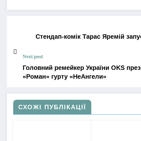
Стендап-комік Тарас Яремій запу
Next post
Головний ремейкер України OKS презе
«Роман» гурту «НеАнгели»
СХОЖІ ПУБЛІКАЦІЇ