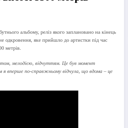
утнього альбому, реліз якого заплановано на кінець
не одкровення, яке прийшло до артистки під час
00 метрів.
кстом, мелодією, відчуттям. Це був момент
 я вперше по-справжньому відчула, що вдома – це