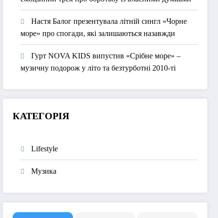
Настя Балог презентувала літній сингл «Чорне
море» про спогади, які залишаються назавжди
Гурт NOVA KIDS випустив «Срібне море» –
музичну подорож у літо та безтурботні 2010-ті
КАТЕГОРІЯ
Lifestyle
Музика