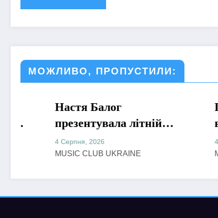
МОЖЛИВО, ПРОПУСТИЛИ:
Настя Балог
МУЗИКА
Гурт 
МУЗИКА
презентувала літній
випуст
сингл «Чорне море» про
– музи
4 Серпня, 2026
4 Серпня,
спогади, які
літо т
MUSIC CLUB UKRAINE
MUSIC C
залишаються назавжди
2010-т