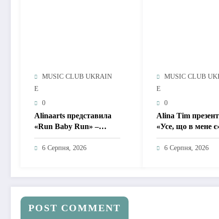
MUSIC CLUB UKRAIN
MUSIC CLUB UK
E
E
0
0
Alinaarts представила
Alina Tim презен
«Run Baby Run» –
«Усе, що в мене є
музичну підтримку для
пісню про любов 
тих, хто продовжує
драм, маніпуляцій
6 Серпня, 2026
6 Серпня, 2026
жити попри війну
зайвих ігор
POST COMMENT