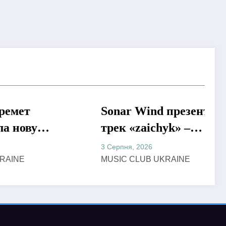
Sonar Wind презентував
МУЗИКА
у
трек «zaichyk» –
емоційну історію про
3 Серпня, 2026
хання,
депресію, втому та
MUSIC CLUB UKRAINE
пошук виходу