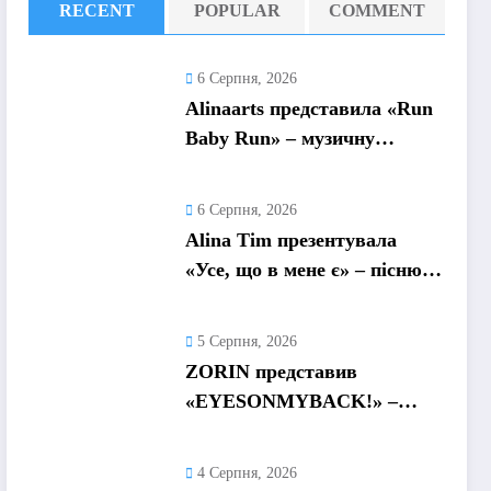
RECENT
POPULAR
COMMENT
6 Серпня, 2026
Alinaarts представила «Run
Baby Run» – музичну
підтримку для тих, хто
продовжує жити попри
6 Серпня, 2026
війну
Alina Tim презентувала
«Усе, що в мене є» – пісню
про любов без драм,
маніпуляцій і зайвих ігор
5 Серпня, 2026
ZORIN представив
«EYESONMYBACK!» –
емоційний трек про
боротьбу із власними
4 Серпня, 2026
думками