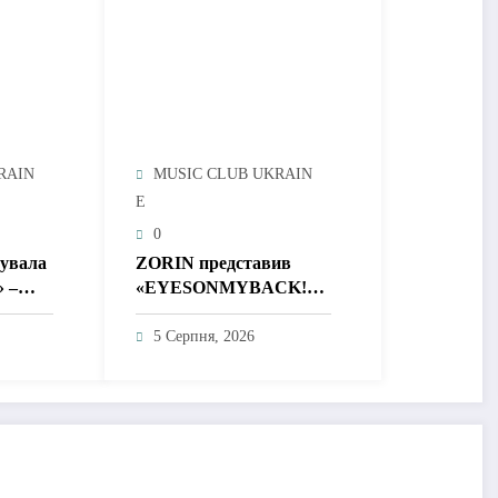
RAIN
MUSIC CLUB UKRAIN
E
0
тувала
ZORIN представив
» –
«EYESONMYBACK!» –
без
емоційний трек про
 і
боротьбу із власними
5 Серпня, 2026
думками