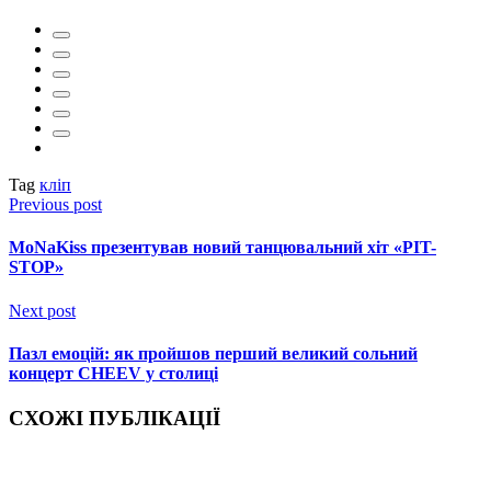
Tag
кліп
Previous post
MoNaKiss презентував новий танцювальний хіт «PIT-
STOP»
Next post
Пазл емоцій: як пройшов перший великий сольний
концерт CHEEV у столиці
СХОЖІ ПУБЛІКАЦІЇ