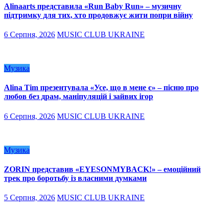
Alinaarts представила «Run Baby Run» – музичну
підтримку для тих, хто продовжує жити попри війну
6 Серпня, 2026
MUSIC CLUB UKRAINE
Музика
Alina Tim презентувала «Усе, що в мене є» – пісню про
любов без драм, маніпуляцій і зайвих ігор
6 Серпня, 2026
MUSIC CLUB UKRAINE
Музика
ZORIN представив «EYESONMYBACK!» – емоційний
трек про боротьбу із власними думками
5 Серпня, 2026
MUSIC CLUB UKRAINE