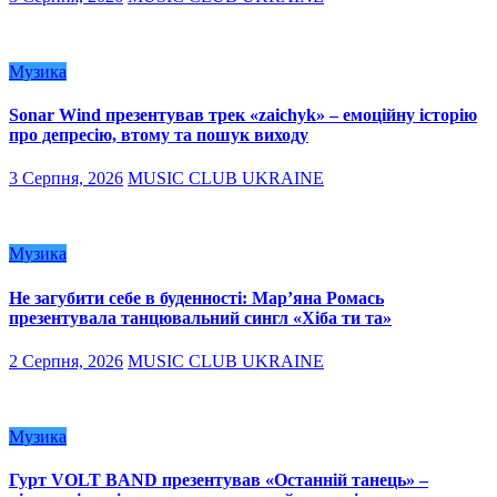
Музика
Sonar Wind презентував трек «zaichyk» – емоційну історію
про депресію, втому та пошук виходу
3 Серпня, 2026
MUSIC CLUB UKRAINE
Музика
Не загубити себе в буденності: Мар’яна Ромась
презентувала танцювальний сингл «Хіба ти та»
2 Серпня, 2026
MUSIC CLUB UKRAINE
Музика
Гурт VOLT BAND презентував «Останній танець» –