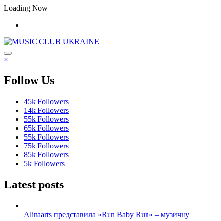
Перейти
Loading Now
до
контенту
×
Follow Us
45k
Followers
14k
Followers
55k
Followers
65k
Followers
55k
Followers
75k
Followers
85k
Followers
5k
Followers
Latest posts
Alinaarts представила «Run Baby Run» – музичну