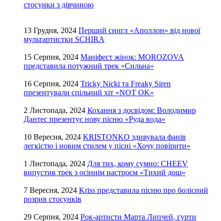
стосунки з дівчиною
13 Грудня, 2024
Перший сингл «Аполлон» від нової
мультартистки SCHIRA
15 Серпня, 2024
Маніфест жінок: MOROZOVA
представила потужний трек «Сильна»
16 Серпня, 2024
Tricky Nicki та Freaky Siren
презентували спільний хіт «NOT OK»
2 Листопада, 2024
Кохання з досвідом: Володимир
Дантес презентує нову пісню «Руда вода»
10 Вересня, 2024
KRISTONKO здивувала фанів
легкістю і новим стилем у пісні «Хочу повірити»
1 Листопада, 2024
Для тих, кому сумно: CHEEV
випустив трек з осіннім настроєм «Тихий дощ»
7 Вересня, 2024
Kriss представила пісню про болісний
розрив стосунків
29 Серпня, 2024
Рок-артисти Марта Липчей, гурти