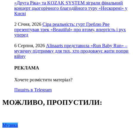
«Друга Ріка» та KOZAK SYSTEM зіграли фінальний
концерт цьогорічного благодійного туру «Нескорені» у
Києві
2 Січня, 2026
Сіра реальність: гурт Греблю Рве
презентував трек «Beautiful» про втому, впертість і рух
уперед
6 Серпня, 2026
Alinaarts представила «Run Baby Run» –
музичну підтримку для тих, хто продовжує жити попри
війну
РЕКЛАМА
Хочете розмістити матеріал?
Пишіть в Telegram
МОЖЛИВО, ПРОПУСТИЛИ:
Музика