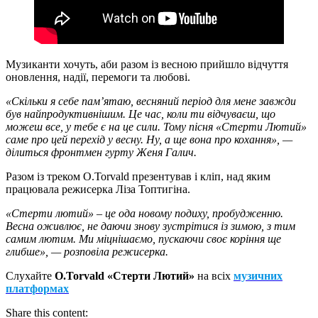
Музиканти хочуть, аби разом із весною прийшло відчуття
оновлення, надії, перемоги та любові.
«Скільки я себе памʼятаю, весняний період для мене завжди
був найпродуктивнішим. Це час, коли ти відчуваєш, що
можеш все, у тебе є на це сили. Тому пісня «Стерти Лютий»
саме про цей перехід у весну. Ну, а ще вона про кохання», —
ділиться фронтмен гурту Женя Галич.
Разом із треком O.Torvald презентував і кліп, над яким
працювала режисерка Ліза Топтигіна.
«Стерти лютий» – це ода новому подиху, пробудженню.
Весна оживлює, не даючи знову зустрітися із зимою, з тим
самим лютим. Ми міцнішаємо, пускаючи своє коріння ще
глибше», — розповіла режисерка.
Слухайте
O.Torvald «Стерти Лютий»
на всіх
музичних
платформах
Share this content: