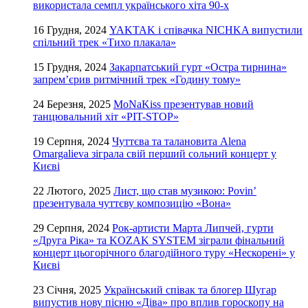
використала семпл українського хіта 90-х
16 Грудня, 2024
YAKTAK і співачка NICHKA випустили
спільний трек «Тихо плакала»
15 Грудня, 2024
Закарпатський гурт «Остра тирнина»
запрем’єрив ритмічний трек «Годину тому»
24 Березня, 2025
MoNaKiss презентував новий
танцювальний хіт «PIT-STOP»
19 Серпня, 2024
Чуттєва та талановита Alena
Omargalieva зіграла свій перший сольний концерт у
Києві
22 Лютого, 2025
Лист, що став музикою: Povin’
презентувала чуттєву композицію «Вона»
29 Серпня, 2024
Рок-артисти Марта Липчей, гурти
«Друга Ріка» та KOZAK SYSTEM зіграли фінальний
концерт цьогорічного благодійного туру «Нескорені» у
Києві
23 Січня, 2025
Український співак та блогер Шугар
випустив нову пісню «Діва» про вплив гороскопу на