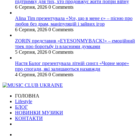
підтримку для тих, хто продовжує жити попри війну
6 Серпня, 2026
0 Comments
Alina Tim презентувала «Усе, що в мене є» – пісню про
любов без драм, маніпуляцій і зайвих ігор
6 Серпня, 2026
0 Comments
ZORIN представив «EYESONMYBACK!» – емоційний
трек про боротьбу із власними думками
5 Серпня, 2026
0 Comments
Настя Балог презентувала літній сингл «Чорне море»
про спогади, які залишаються назавжди
4 Серпня, 2026
0 Comments
ГОЛОВНА
Lifestyle
БЛОГ
НОВИНКИ МУЗИКИ
КОНТАКТИ