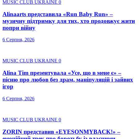
MUSIC CLUB UKRAINE
0
Alinaarts представила «Run Baby Run» –
музичну підтримку для тих, хто продовжує жити
попри війну
6 Серпня, 2026
MUSIC CLUB UKRAINE
0
Alina Tim презентувала «Усе, що в мене є» –
пісню про любов без драм, маніпуляцій і зайвих
ігор
6 Серпня, 2026
MUSIC CLUB UKRAINE
0
ZORIN представив «EYESONMYBACK!» –
емоційний трек про боротьбу із власними