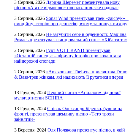
3 Серпня, 2026
Дарина Шеремет презентувала нову
пісню «А я не відмовлю» про кохання, яке надихає
3 Серпня, 2026
Sonar Wind презентував трек «zaichyk» –
емоційну історію про депресію, втому та пошук виходу
2 Серпня, 2026
Не загубити себе в буденності: Мар’яна
Ромась презентувала танцювальний сингл «Хіба ти та»
2 Серпня, 2026
Гурт VOLT BAND презентував
«Останній танець» – ліричну історію про кохання та
найдорожчі спогади
2 Серпня, 2026
«Amazonka»: TheLena присвятила Drum
& Bass-трек жінкам, які надихають її рухатися вперед
13 Грудня, 2024
Перший сингл «Аполлон» від нової
мультартистки SCHIRA
13 Грудня, 2024
Співак Олександр Біденко, бувши на
фронті, презентував щемливу пісню «Тато трохи
зайнятий»
3 Вересня, 2024
Оля Полякова презентує пісню, в якій