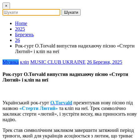
×
Home
2025
Березень
26
Рок-гурт O.Torvald випустив надихаючу пісню «Стерти
Лютий» і кліп на неї
Музика
кліп
MUSIC CLUB UKRAINE
26 Березня, 2025
Рок-гурт O.Torvald випустив надихаючу пісню «Стерти
Лютий» і кліп на неї
Український рок-гурт
O.Torvald
презентував нову пісню під
назвою
«Стерти Лютий»
та кліп на неї. Трек символічно
закликає стерти «лютий», і зустріти весну, яка приносить нову
надію.
Трек став символічним закликом завершити затяжний період
тривоги, який для українців асоціюється з лютим, що триває