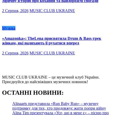
ліричну історію про кохання та найдорожчі спогади
2 Серпня, 2026
MUSIC CLUB UKRAINE
Музика
«Amazonka»: TheLena присвятила Drum & Bass-трек
жінкам, які надихають її рухатися вперед
2 Серпня, 2026
MUSIC CLUB UKRAINE
MUSIC CLUB UKRAINE – це музичний клуб України.
Приєднуйся до найсвіжіших музичних новинок!
О
СТАННІ НОВИНИ:
Alinaarts представила «Run Baby Run» – музичну
підтримку для тих, хто продовжує жити попри війну
Alina Tim презентувала «Усе, що в мене є» – пісню про