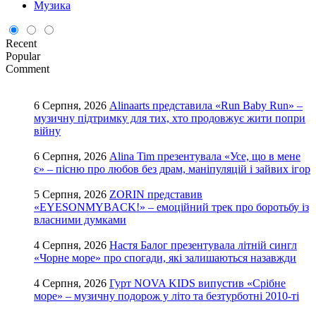
Музика
Recent
Popular
Comment
6 Серпня, 2026
Alinaarts представила «Run Baby Run» –
музичну підтримку для тих, хто продовжує жити попри
війну
6 Серпня, 2026
Alina Tim презентувала «Усе, що в мене
є» – пісню про любов без драм, маніпуляцій і зайвих ігор
5 Серпня, 2026
ZORIN представив
«EYESONMYBACK!» – емоційний трек про боротьбу із
власними думками
4 Серпня, 2026
Настя Балог презентувала літній сингл
«Чорне море» про спогади, які залишаються назавжди
4 Серпня, 2026
Гурт NOVA KIDS випустив «Срібне
море» – музичну подорож у літо та безтурботні 2010-ті