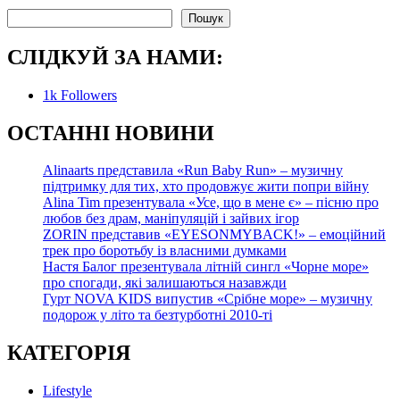
Пошук
Пошук
СЛІДКУЙ ЗА НАМИ:
1k
Followers
О
СТАННІ НОВИНИ
Alinaarts представила «Run Baby Run» – музичну
підтримку для тих, хто продовжує жити попри війну
Alina Tim презентувала «Усе, що в мене є» – пісню про
любов без драм, маніпуляцій і зайвих ігор
ZORIN представив «EYESONMYBACK!» – емоційний
трек про боротьбу із власними думками
Настя Балог презентувала літній сингл «Чорне море»
про спогади, які залишаються назавжди
Гурт NOVA KIDS випустив «Срібне море» – музичну
подорож у літо та безтурботні 2010-ті
КАТЕГОРІЯ
Lifestyle