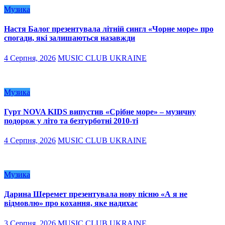
Музика
Настя Балог презентувала літній сингл «Чорне море» про
спогади, які залишаються назавжди
4 Серпня, 2026
MUSIC CLUB UKRAINE
Музика
Гурт NOVA KIDS випустив «Срібне море» – музичну
подорож у літо та безтурботні 2010-ті
4 Серпня, 2026
MUSIC CLUB UKRAINE
Музика
Дарина Шеремет презентувала нову пісню «А я не
відмовлю» про кохання, яке надихає
3 Серпня, 2026
MUSIC CLUB UKRAINE