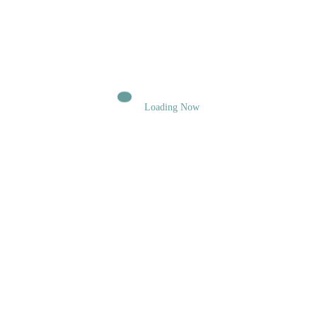
зайвих ігор
6 Серпня, 2026
Loading Now
MUSIC CLUB UKRAINE
0
ZORIN представив «EYESONMYBACK!»
– емоційний трек про боротьбу із власними
думками
5 Серпня, 2026