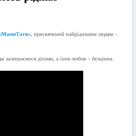
«МамиТати»
, присвячений найріднішим людям –
ди залишаємося дітьми, а їхня любов – безцінна.