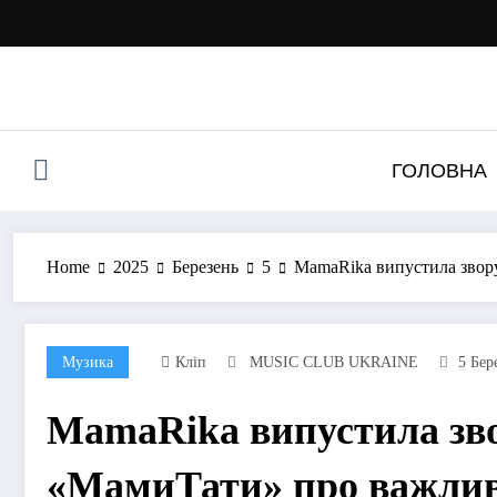
Перейти
до
контенту
ГОЛОВНА
Home
2025
Березень
5
MamaRika випустила звор
Музика
Кліп
MUSIC CLUB UKRAINE
5 Бер
MamaRika випустила зв
«МамиТати» про важлив