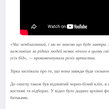
«Час невблаганний, і ми не знаємо що буде завтра.
важливіше за рідних людей немає нічого в цьому сві
усіх бід», — прокоментувала реліз артистка.
Зірка заспівала про те, що вона завжди буде сильною
До синглу також був відзнятий чорно-білий кліп, в
костюмі та підборах. У відео було додано архівні ф
батьками.