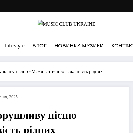
Lifestyle
БЛОГ
НОВИНКИ МУЗИКИ
КОНТАК
ушливу пісню «МамиТати» про важливість рідних
езня, 2025
орушливу пісню
ість рідних