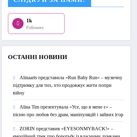
1k
Followers
О
СТАННІ НОВИНИ
Alinaarts представила «Run Baby Run» – музичну
підтримку для тих, хто продовжує жити попри
війну
Alina Tim презентувала «Усе, що в мене є» –
пісню про любов без драм, маніпуляцій і зайвих ігор
ZORIN представив «EYESONMYBACK!» –
емоційний трек про боротьбу із власними думками