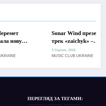
Sonar Wind презентував
МУЗИКА
у
трек «zaichyk» –
емоційну історію про
3 Серпня, 2026
хання,
депресію, втому та
MUSIC CLUB UKRAINE
пошук виходу
ПЕРЕГЛЯД ЗА ТЕГАМИ: