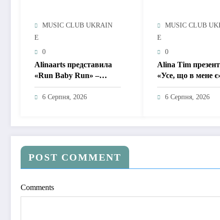
MUSIC CLUB UKRAIN
MUSIC CLUB UK
E
E
0
0
Alinaarts представила
Alina Tim презен
«Run Baby Run» –
«Усе, що в мене є
музичну підтримку для
пісню про любов 
тих, хто продовжує
драм, маніпуляцій
6 Серпня, 2026
6 Серпня, 2026
жити попри війну
зайвих ігор
POST COMMENT
Comments