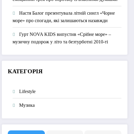
Настя Балог презентувала літній сингл «Чорне
море» про спогади, які залишаються назавжди
Гурт NOVA KIDS випустив «Срібне море» –
музичну подорож у літо та безтурботні 2010-ті
КАТЕГОРІЯ
Lifestyle
Музика