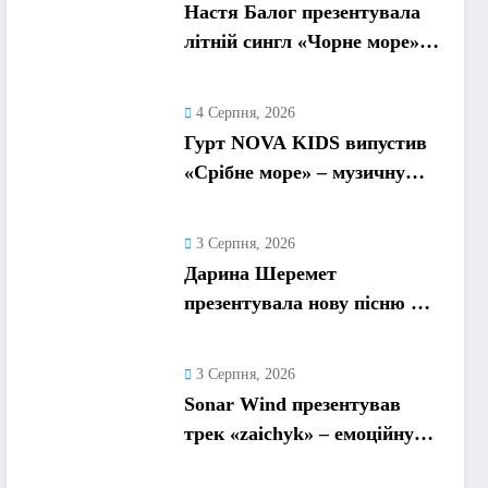
Настя Балог презентувала
літній сингл «Чорне море»
про спогади, які
залишаються назавжди
4 Серпня, 2026
Гурт NOVA KIDS випустив
«Срібне море» – музичну
подорож у літо та
безтурботні 2010-ті
3 Серпня, 2026
Дарина Шеремет
презентувала нову пісню «А
я не відмовлю» про
кохання, яке надихає
3 Серпня, 2026
Sonar Wind презентував
трек «zaichyk» – емоційну
історію про депресію, втому