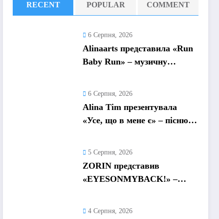
RECENT
POPULAR
COMMENT
6 Серпня, 2026
Alinaarts представила «Run
Baby Run» – музичну
підтримку для тих, хто
продовжує жити попри
6 Серпня, 2026
війну
Alina Tim презентувала
«Усе, що в мене є» – пісню
про любов без драм,
маніпуляцій і зайвих ігор
5 Серпня, 2026
ZORIN представив
«EYESONMYBACK!» –
емоційний трек про
боротьбу із власними
4 Серпня, 2026
думками