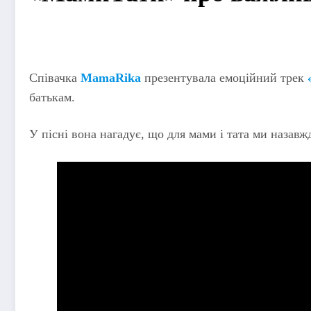
Співачка
MamaRika
презентувала емоційний трек
батькам.
У пісні вона нагадує, що для мами і тата ми назавж