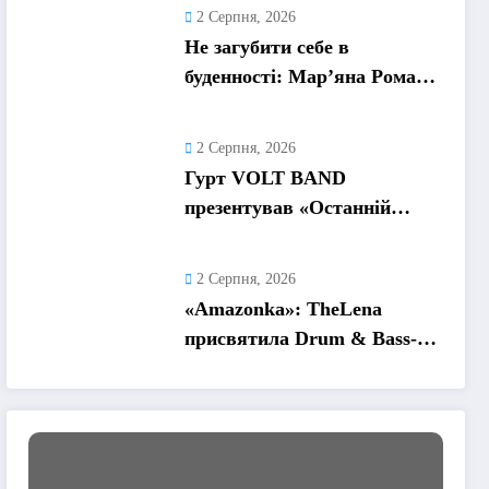
та пошук виходу
2 Серпня, 2026
Не загубити себе в
буденності: Мар’яна Ромась
презентувала
танцювальний сингл «Хіба
2 Серпня, 2026
ти та»
Гурт VOLT BAND
презентував «Останній
танець» – ліричну історію
про кохання та найдорожчі
2 Серпня, 2026
спогади
«Amazonka»: TheLena
присвятила Drum & Bass-
трек жінкам, які надихають
її рухатися вперед