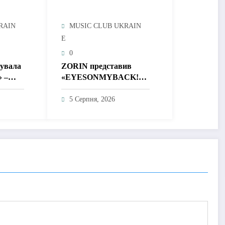
RAIN
MUSIC CLUB UKRAIN
E
0
тувала
ZORIN представив
» –
«EYESONMYBACK!» –
без
емоційний трек про
 і
боротьбу із власними
5 Серпня, 2026
думками