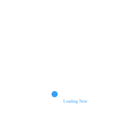
Name
Email
Зберегти моє ім'я, e-mail, та адресу сайту в цьому браузері для моїх
подальших коментарів.
Loading Now
Пошук
Пошук