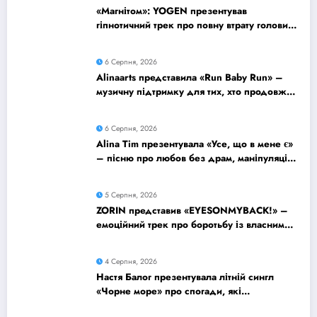
«Магнітом»: YOGEN презентував
гіпнотичний трек про повну втрату голови
від почуттів
6 Серпня, 2026
Alinaarts представила «Run Baby Run» –
музичну підтримку для тих, хто продовжує
жити попри війну
6 Серпня, 2026
Alina Tim презентувала «Усе, що в мене є»
– пісню про любов без драм, маніпуляцій
і зайвих ігор
5 Серпня, 2026
ZORIN представив «EYESONMYBACK!» –
емоційний трек про боротьбу із власними
думками
4 Серпня, 2026
Настя Балог презентувала літній сингл
«Чорне море» про спогади, які
залишаються назавжди