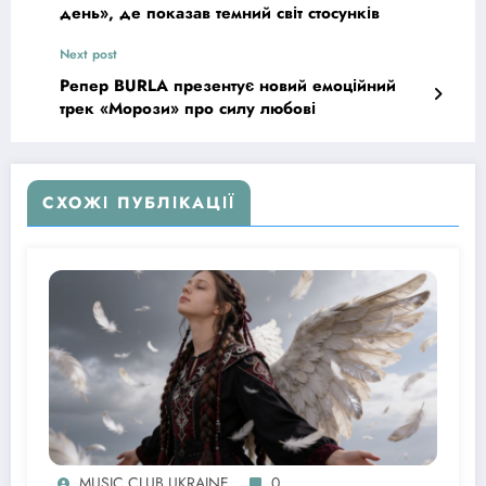
день», де показав темний світ стосунків
Next post
Репер BURLA презентує новий емоційний
трек «Морози» про силу любові
СХОЖІ ПУБЛІКАЦІЇ
MUSIC CLUB UKRAINE
0