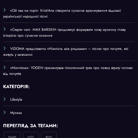
«Ой там на горі»: KristiAna створила сучасне аранжування відомої
української народної пісні
«Стерти чат»: MAX BARSKIH продовжує формувати нову музичну главу
історією про сучасне кохання
VIDOMA представила «Ніжність між рядками» – пісню про почуття, які
живуть у мовчанні
«Магнітом»: YOGEN презентував гіпнотичний трек про повну втрату голови
від почуттів
КАТЕГОРІЯ:
Lifestyle
Музика
ПЕРЕГЛЯД ЗА ТЕГАМИ:
відео
кліп
фото