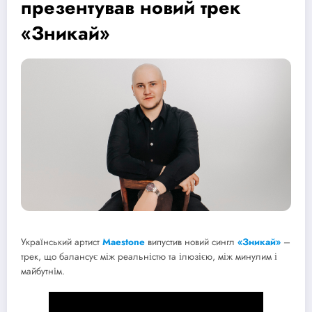
презентував новий трек
«Зникай»
Український артист
Maestone
випустив новий сингл
«Зникай»
–
трек, що балансує між реальністю та ілюзією, між минулим і
майбутнім.