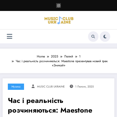
Перейти
до
контенту
Home
2025
Лютий
1
Час і реальність розчиняються: Maestone презентував новий трек
«Зникай»
Музика
MUSIC CLUB UKRAINE
1 Лютого, 2025
Час і реальність
розчиняються: Maestone