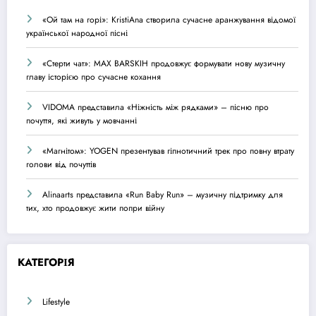
«Ой там на горі»: KristiAna створила сучасне аранжування відомої
української народної пісні
«Стерти чат»: MAX BARSKIH продовжує формувати нову музичну
главу історією про сучасне кохання
VIDOMA представила «Ніжність між рядками» – пісню про
почуття, які живуть у мовчанні
«Магнітом»: YOGEN презентував гіпнотичний трек про повну втрату
голови від почуттів
Alinaarts представила «Run Baby Run» – музичну підтримку для
тих, хто продовжує жити попри війну
КАТЕГОРІЯ
Lifestyle