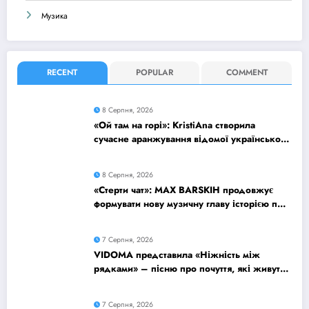
Музика
RECENT
POPULAR
COMMENT
8 Серпня, 2026
«Ой там на горі»: KristiAna створила
сучасне аранжування відомої української
народної пісні
8 Серпня, 2026
«Стерти чат»: MAX BARSKIH продовжує
формувати нову музичну главу історією про
сучасне кохання
7 Серпня, 2026
VIDOMA представила «Ніжність між
рядками» – пісню про почуття, які живуть
у мовчанні
7 Серпня, 2026