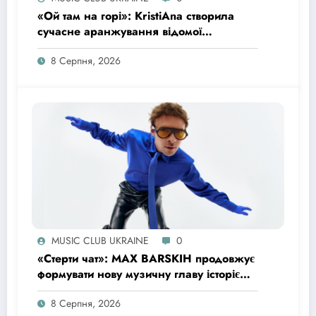
«Ой там на горі»: KristiAna створила
сучасне аранжування відомої
української народної пісні
8 Серпня, 2026
MUSIC CLUB UKRAINE
0
«Стерти чат»: MAX BARSKIH продовжує
формувати нову музичну главу історією
про сучасне кохання
8 Серпня, 2026