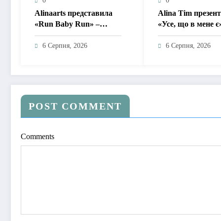
0
0
Alinaarts представила
Alina Tim презен
«Run Baby Run» –
«Усе, що в мене є
музичну підтримку для
пісню про любов 
тих, хто продовжує
драм, маніпуляцій
6 Серпня, 2026
6 Серпня, 2026
жити попри війну
зайвих ігор
POST COMMENT
Comments