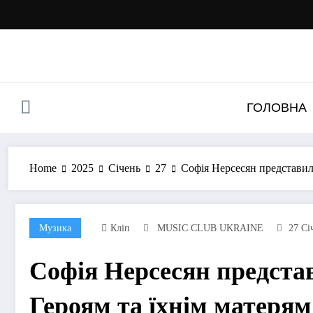
Перейти
до
контенту
ГОЛОВНА
Home
2025
Січень
27
Софія Нерсесян представил
Музика
Кліп
MUSIC CLUB UKRAINE
27 Сі
Софія Нерсесян предста
Героям та їхнім матерям