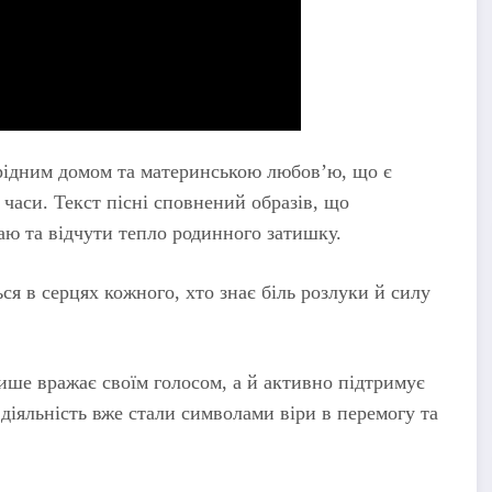
а рідним домом та материнською любов’ю, що є
часи. Текст пісні сповнений образів, що
аю та відчути тепло родинного затишку.
ься в серцях кожного, хто знає біль розлуки й силу
лише вражає своїм голосом, а й активно підтримує
а діяльність вже стали символами віри в перемогу та