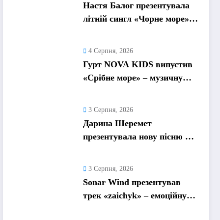
Настя Балог презентувала
літній сингл «Чорне море»
про спогади, які
залишаються назавжди
4 Серпня, 2026
Гурт NOVA KIDS випустив
«Срібне море» – музичну
подорож у літо та
безтурботні 2010-ті
3 Серпня, 2026
Дарина Шеремет
презентувала нову пісню «А
я не відмовлю» про
кохання, яке надихає
3 Серпня, 2026
Sonar Wind презентував
трек «zaichyk» – емоційну
історію про депресію, втому