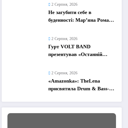
та пошук виходу
2 Серпня, 2026
Не загубити себе в
буденності: Мар’яна Ромась
презентувала
танцювальний сингл «Хіба
2 Серпня, 2026
ти та»
Гурт VOLT BAND
презентував «Останній
танець» – ліричну історію
про кохання та найдорожчі
2 Серпня, 2026
спогади
«Amazonka»: TheLena
присвятила Drum & Bass-
трек жінкам, які надихають
її рухатися вперед