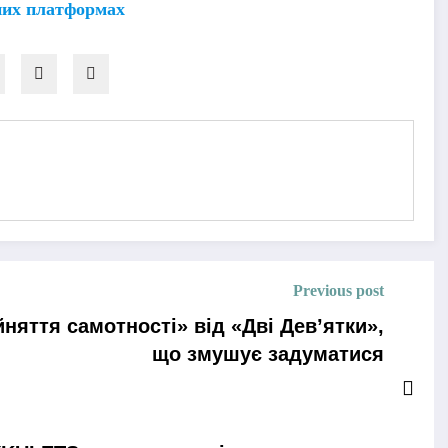
них платформах
Previous post
няття самотності» від «Дві Дев’ятки»,
що змушує задуматися