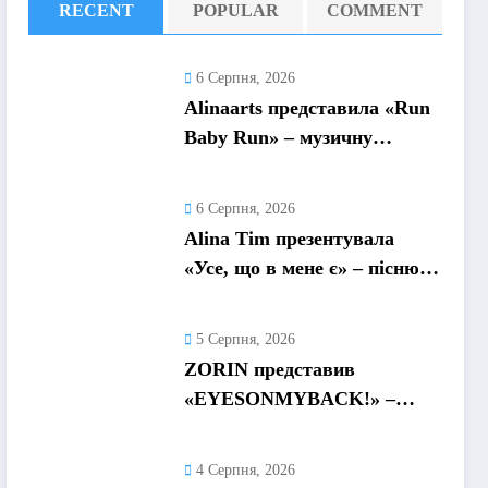
RECENT
POPULAR
COMMENT
6 Серпня, 2026
Alinaarts представила «Run
Baby Run» – музичну
підтримку для тих, хто
продовжує жити попри
6 Серпня, 2026
війну
Alina Tim презентувала
«Усе, що в мене є» – пісню
про любов без драм,
маніпуляцій і зайвих ігор
5 Серпня, 2026
ZORIN представив
«EYESONMYBACK!» –
емоційний трек про
боротьбу із власними
4 Серпня, 2026
думками