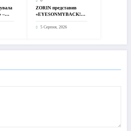
0
тувала
ZORIN представив
» –
«EYESONMYBACK!» –
без
емоційний трек про
 і
боротьбу із власними
5 Серпня, 2026
думками