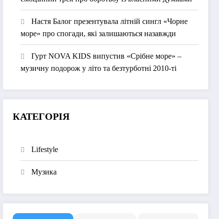
Настя Балог презентувала літній сингл «Чорне
море» про спогади, які залишаються назавжди
Гурт NOVA KIDS випустив «Срібне море» –
музичну подорож у літо та безтурботні 2010-ті
КАТЕГОРІЯ
Lifestyle
Музика