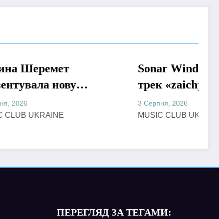
Sonar Wind презентував
МУЗИКА
у
трек «zaichyk» –
емоційну історію про
3 Серпня, 2026
хання,
депресію, втому та
MUSIC CLUB UKRAINE
пошук виходу
ПЕРЕГЛЯД ЗА ТЕГАМИ: