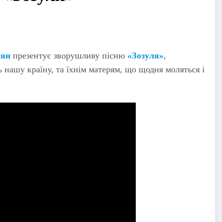
сян
презентує зворушливу пісню
«Зозуля»
,
 нашу країну, та їхнім матерям, що щодня моляться і