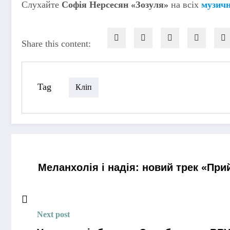
Слухайте
Софія Нерсесян «Зозуля»
на всіх
музич
Share this content:
Tag
Кліп
Меланхолія і надія: новий трек «Прий
Next post