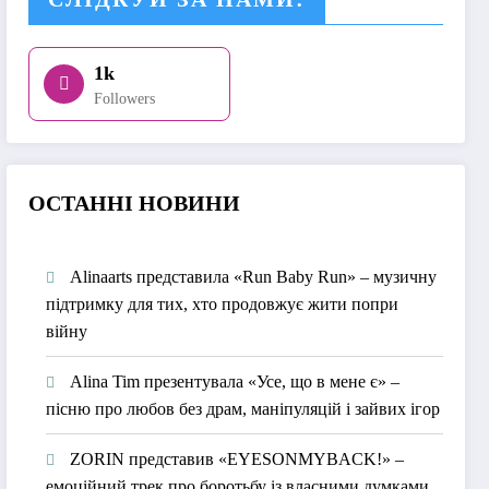
1k
Followers
О
СТАННІ НОВИНИ
Alinaarts представила «Run Baby Run» – музичну
підтримку для тих, хто продовжує жити попри
війну
Alina Tim презентувала «Усе, що в мене є» –
пісню про любов без драм, маніпуляцій і зайвих ігор
ZORIN представив «EYESONMYBACK!» –
емоційний трек про боротьбу із власними думками