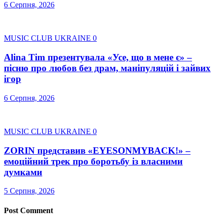
6 Серпня, 2026
MUSIC CLUB UKRAINE
0
Alina Tim презентувала «Усе, що в мене є» –
пісню про любов без драм, маніпуляцій і зайвих
ігор
6 Серпня, 2026
MUSIC CLUB UKRAINE
0
ZORIN представив «EYESONMYBACK!» –
емоційний трек про боротьбу із власними
думками
5 Серпня, 2026
Post Comment