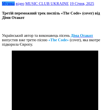
Музика
відео
MUSIC CLUB UKRAINE
19 Січня, 2025
Третій переможний трек поспіль «The Code» (cover) від
Діми Отакот
Український автор та виконавець пісень
Діма Отакот
випустив вже третю пісню
«The Code»
(cover), яка вкотре
підкорила Європу.