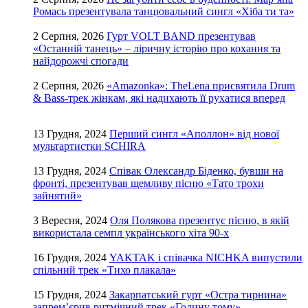
Ромась презентувала танцювальний сингл «Хіба ти та»
2 Серпня, 2026
Гурт VOLT BAND презентував
«Останній танець» – ліричну історію про кохання та
найдорожчі спогади
2 Серпня, 2026
«Amazonka»: TheLena присвятила Drum
& Bass-трек жінкам, які надихають її рухатися вперед
13 Грудня, 2024
Перший сингл «Аполлон» від нової
мультартистки SCHIRA
13 Грудня, 2024
Співак Олександр Біденко, бувши на
фронті, презентував щемливу пісню «Тато трохи
зайнятий»
3 Вересня, 2024
Оля Полякова презентує пісню, в якій
використала семпл українського хіта 90-х
16 Грудня, 2024
YAKTAK і співачка NICHKA випустили
спільний трек «Тихо плакала»
15 Грудня, 2024
Закарпатський гурт «Остра тирнина»
запрем’єрив ритмічний трек «Годину тому»