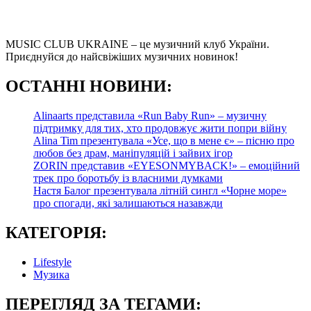
MUSIC CLUB UKRAINE – це музичний клуб України.
Приєднуйся до найсвіжіших музичних новинок!
О
СТАННІ НОВИНИ:
Alinaarts представила «Run Baby Run» – музичну
підтримку для тих, хто продовжує жити попри війну
Alina Tim презентувала «Усе, що в мене є» – пісню про
любов без драм, маніпуляцій і зайвих ігор
ZORIN представив «EYESONMYBACK!» – емоційний
трек про боротьбу із власними думками
Настя Балог презентувала літній сингл «Чорне море»
про спогади, які залишаються назавжди
КАТЕГОРІЯ:
Lifestyle
Музика
ПЕРЕГЛЯД ЗА ТЕГАМИ: