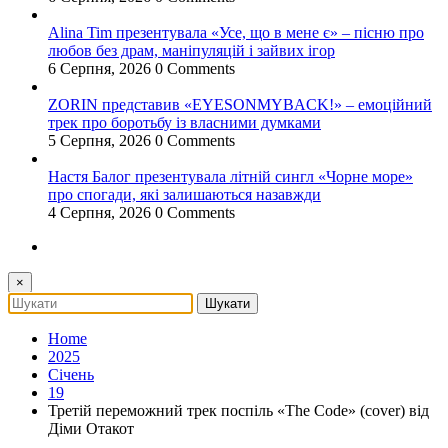
Alina Tim презентувала «Усе, що в мене є» – пісню про
любов без драм, маніпуляцій і зайвих ігор
6 Серпня, 2026
0 Comments
ZORIN представив «EYESONMYBACK!» – емоційний
трек про боротьбу із власними думками
5 Серпня, 2026
0 Comments
Настя Балог презентувала літній сингл «Чорне море»
про спогади, які залишаються назавжди
4 Серпня, 2026
0 Comments
×
Home
2025
Січень
19
Третій переможний трек поспіль «The Code» (cover) від
Діми Отакот