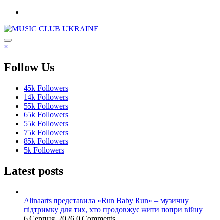
Перейти
до
контенту
×
Follow Us
45k
Followers
14k
Followers
55k
Followers
65k
Followers
55k
Followers
75k
Followers
85k
Followers
5k
Followers
Latest posts
Alinaarts представила «Run Baby Run» – музичну
підтримку для тих, хто продовжує жити попри війну
6 Серпня, 2026
0 Comments