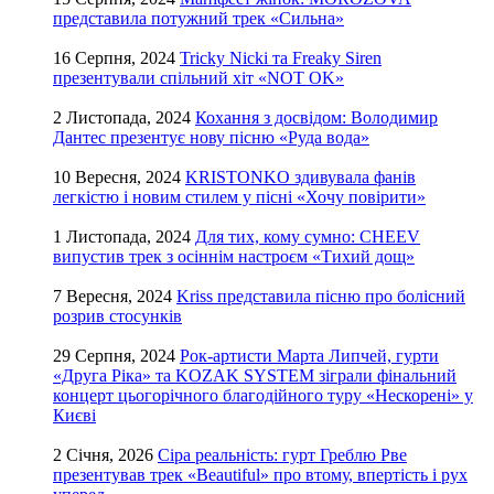
представила потужний трек «Сильна»
16 Серпня, 2024
Tricky Nicki та Freaky Siren
презентували спільний хіт «NOT OK»
2 Листопада, 2024
Кохання з досвідом: Володимир
Дантес презентує нову пісню «Руда вода»
10 Вересня, 2024
KRISTONKO здивувала фанів
легкістю і новим стилем у пісні «Хочу повірити»
1 Листопада, 2024
Для тих, кому сумно: CHEEV
випустив трек з осіннім настроєм «Тихий дощ»
7 Вересня, 2024
Kriss представила пісню про болісний
розрив стосунків
29 Серпня, 2024
Рок-артисти Марта Липчей, гурти
«Друга Ріка» та KOZAK SYSTEM зіграли фінальний
концерт цьогорічного благодійного туру «Нескорені» у
Києві
2 Січня, 2026
Сіра реальність: гурт Греблю Рве
презентував трек «Beautiful» про втому, впертість і рух