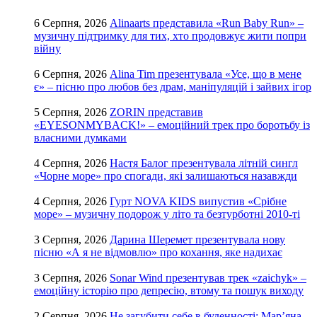
6 Серпня, 2026
Alinaarts представила «Run Baby Run» –
музичну підтримку для тих, хто продовжує жити попри
війну
6 Серпня, 2026
Alina Tim презентувала «Усе, що в мене
є» – пісню про любов без драм, маніпуляцій і зайвих ігор
5 Серпня, 2026
ZORIN представив
«EYESONMYBACK!» – емоційний трек про боротьбу із
власними думками
4 Серпня, 2026
Настя Балог презентувала літній сингл
«Чорне море» про спогади, які залишаються назавжди
4 Серпня, 2026
Гурт NOVA KIDS випустив «Срібне
море» – музичну подорож у літо та безтурботні 2010-ті
3 Серпня, 2026
Дарина Шеремет презентувала нову
пісню «А я не відмовлю» про кохання, яке надихає
3 Серпня, 2026
Sonar Wind презентував трек «zaichyk» –
емоційну історію про депресію, втому та пошук виходу
2 Серпня, 2026
Не загубити себе в буденності: Мар’яна