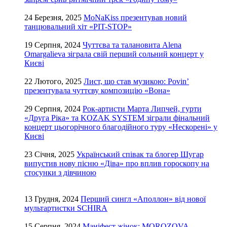
24 Березня, 2025
MoNaKiss презентував новий
танцювальний хіт «PIT-STOP»
19 Серпня, 2024
Чуттєва та талановита Alena
Omargalieva зіграла свій перший сольний концерт у
Києві
22 Лютого, 2025
Лист, що став музикою: Povin’
презентувала чуттєву композицію «Вона»
29 Серпня, 2024
Рок-артисти Марта Липчей, гурти
«Друга Ріка» та KOZAK SYSTEM зіграли фінальний
концерт цьогорічного благодійного туру «Нескорені» у
Києві
23 Січня, 2025
Український співак та блогер Шугар
випустив нову пісню «Діва» про вплив гороскопу на
стосунки з дівчиною
13 Грудня, 2024
Перший сингл «Аполлон» від нової
мультартистки SCHIRA
15 Серпня, 2024
Маніфест жінок: MOROZOVA