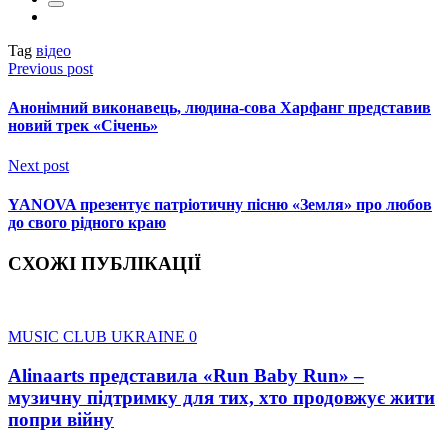
Tag
відео
Previous post
Анонімний виконавець, людина-сова Харфанг представив
новий трек «Січень»
Next post
YANOVA презентує патріотичну пісню «Земля» про любов
до свого рідного краю
СХОЖІ ПУБЛІКАЦІЇ
MUSIC CLUB UKRAINE
0
Alinaarts представила «Run Baby Run» –
музичну підтримку для тих, хто продовжує жити
попри війну