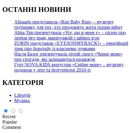
О
СТАННІ НОВИНИ
Alinaarts представила «Run Baby Run» – музичну
підтримку для тих, хто продовжує жити попри війну
Alina Tim презентувала «Усе, що в мене є» – пісню про
любов без драм, маніпуляцій і зайвих ігор
ZORIN представив «EYESONMYBACK!» – емоційний
трек про боротьбу із власними думками
Настя Балог презентувала літній сингл «Чорне море»
про спогади, які залишаються назавжди
Гурт NOVA KIDS випустив «Срібне море» – музичну
подорож у літо та безтурботні 2010-ті
КАТЕГОРІЯ
Lifestyle
Музика
Recent
Popular
Comment