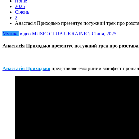
Home
2025
Січень
2
Анастасія Приходько презентує потужний трек про розст
Музика
відео
MUSIC CLUB UKRAINE
2 Січня, 2025
Анастасія Приходько презентує потужний трек про розстава
Анастасія Приходько
представляє емоційний маніфест прощан