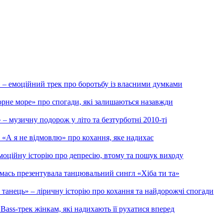
моційний трек про боротьбу із власними думками
орне море» про спогади, які залишаються назавжди
 музичну подорож у літо та безтурботні 2010-ті
«А я не відмовлю» про кохання, яке надихає
емоційну історію про депресію, втому та пошук виходу
омась презентувала танцювальний сингл «Хіба ти та»
анець» – ліричну історію про кохання та найдорожчі спогади
ass-трек жінкам, які надихають її рухатися вперед