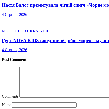
Настя Балог презентувала літній сингл «Чорне м
4 Серпня, 2026
MUSIC CLUB UKRAINE
0
Гурт NOVA KIDS випустив «Срібне море» – музичну
4 Серпня, 2026
Post Comment
Comments
Name