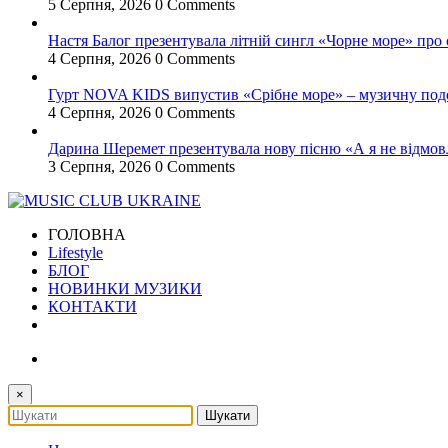
5 Серпня, 2026
0 Comments
Настя Балог презентувала літній сингл «Чорне море» про
4 Серпня, 2026
0 Comments
Гурт NOVA KIDS випустив «Срібне море» – музичну подор
4 Серпня, 2026
0 Comments
Дарина Шеремет презентувала нову пісню «А я не відмов
3 Серпня, 2026
0 Comments
ГОЛОВНА
Lifestyle
БЛОГ
НОВИНКИ МУЗИКИ
КОНТАКТИ
×