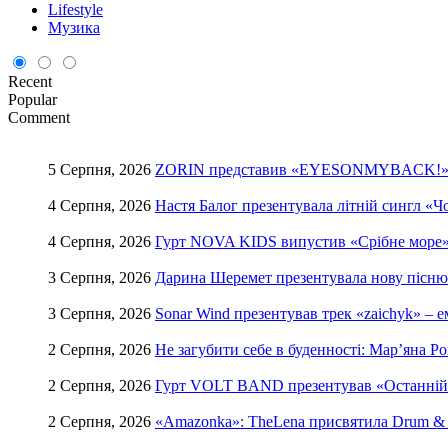
Lifestyle
Музика
Recent
Popular
Comment
5 Серпня, 2026
ZORIN представив «EYESONMYBACK!» – е
4 Серпня, 2026
Настя Балог презентувала літній сингл «Ч
4 Серпня, 2026
Гурт NOVA KIDS випустив «Срібне море» –
3 Серпня, 2026
Дарина Шеремет презентувала нову пісню 
3 Серпня, 2026
Sonar Wind презентував трек «zaichyk» – 
2 Серпня, 2026
Не загубити себе в буденності: Мар’яна Р
2 Серпня, 2026
Гурт VOLT BAND презентував «Останній т
2 Серпня, 2026
«Amazonka»: TheLena присвятила Drum & B