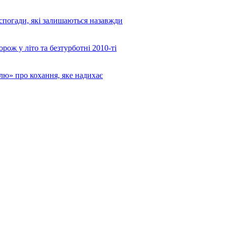
 спогади, які залишаються назавжди
ож у літо та безтурботні 2010-ті
лю» про кохання, яке надихає