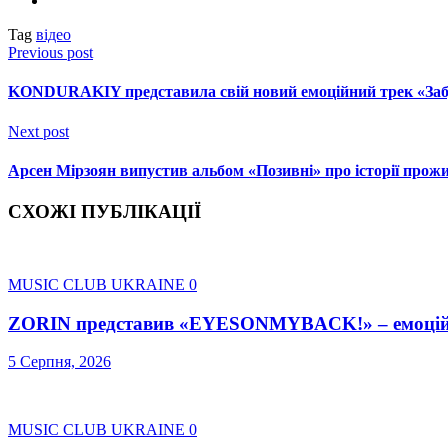
Tag
відео
Previous post
KONDURAKIY представила свій новий емоційний трек «Заб
Next post
Арсен Мірзоян випустив альбом «Позивні» про історії прожи
СХОЖІ ПУБЛІКАЦІЇ
MUSIC CLUB UKRAINE
0
ZORIN представив «EYESONMYBACK!» – емоційни
5 Серпня, 2026
MUSIC CLUB UKRAINE
0