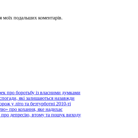
для моїх подальших коментарів.
 про боротьбу із власними думками
 спогади, які залишаються назавжди
ож у літо та безтурботні 2010-ті
лю» про кохання, яке надихає
ю про депресію, втому та пошук виходу