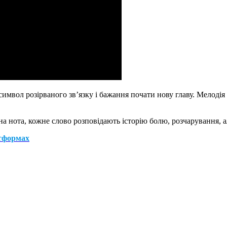
имвол розірваного зв’язку і бажання почати нову главу. Мелодія 
на нота, кожне слово розповідають історію болю, розчарування, а
тформах