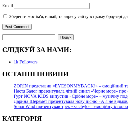
Email
Зберегти моє ім'я, e-mail, та адресу сайту в цьому браузері 
Пошук
Пошук
СЛІДКУЙ ЗА НАМИ:
1k
Followers
О
СТАННІ НОВИНИ
ZORIN представив «EYESONMYBACK!» – емоційний трек
Настя Балог презентувала літній сингл «Чорне море» про
Гурт NOVA KIDS випустив «Срібне море» – музичну подор
Дарина Шеремет презентувала нову пісню «А я не відмов
Sonar Wind презентував трек «zaichyk» – емоційну історі
КАТЕГОРІЯ