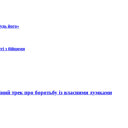
удь його»
ті з бійцями
й трек про боротьбу із власними думками