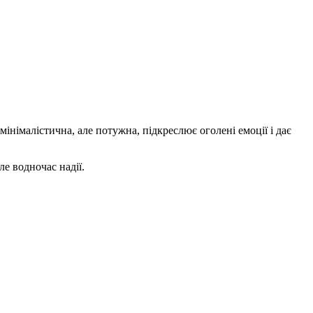
мінімалістична, але потужна, підкреслює оголені емоції і дає
ле водночас надії.