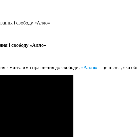
авання і свободу «Алло»
ння і свободу «Алло»
ня з минулим і прагнення до свободи.
«Алло»
– це пісня , яка о