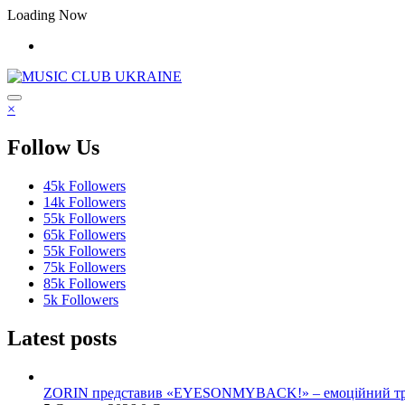
Перейти
Loading Now
до
контенту
×
Follow Us
45k
Followers
14k
Followers
55k
Followers
65k
Followers
55k
Followers
75k
Followers
85k
Followers
5k
Followers
Latest posts
ZORIN представив «EYESONMYBACK!» – емоційний трек