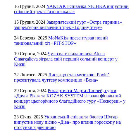
16 Грудня, 2024
YAKTAK і співачка NICHKA випустили
спільний трек «Тихо плакала»
15 Грудня, 2024
Закарпатський гурт «Остра тирнина»
запрем’єрив ритмічний трек «Годину тому»
24 Березня, 2025
MoNaKiss презентував новий
танцювальний хіт «PIT-STOP»
19 Серпня, 2024
Чуттєва та талановита Alena
Omargalieva зіграла свій перший сольний концерт у
Києві
22 Лютого, 2025
Лист, що став музикою: Povin’
презентувала чуттєву композицію «Вона»
29 Серпня, 2024
Рок-артисти Марта Липчей, гурти
«Друга Ріка» та KOZAK SYSTEM зіграли фінальний
концерт цьогорічного благодійного туру «Нескорені» у
Києві
23 Січня, 2025
Український співак та блогер Шугар
випустив нову пісню «Діва» про вплив гороскопу на
стосунки з дівчиною