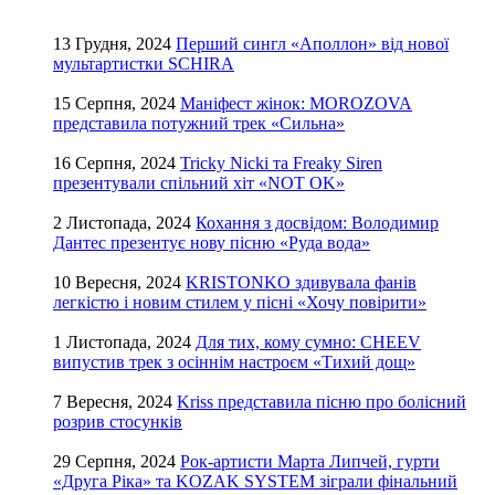
13 Грудня, 2024
Перший сингл «Аполлон» від нової
мультартистки SCHIRA
15 Серпня, 2024
Маніфест жінок: MOROZOVA
представила потужний трек «Сильна»
16 Серпня, 2024
Tricky Nicki та Freaky Siren
презентували спільний хіт «NOT OK»
2 Листопада, 2024
Кохання з досвідом: Володимир
Дантес презентує нову пісню «Руда вода»
10 Вересня, 2024
KRISTONKO здивувала фанів
легкістю і новим стилем у пісні «Хочу повірити»
1 Листопада, 2024
Для тих, кому сумно: CHEEV
випустив трек з осіннім настроєм «Тихий дощ»
7 Вересня, 2024
Kriss представила пісню про болісний
розрив стосунків
29 Серпня, 2024
Рок-артисти Марта Липчей, гурти
«Друга Ріка» та KOZAK SYSTEM зіграли фінальний