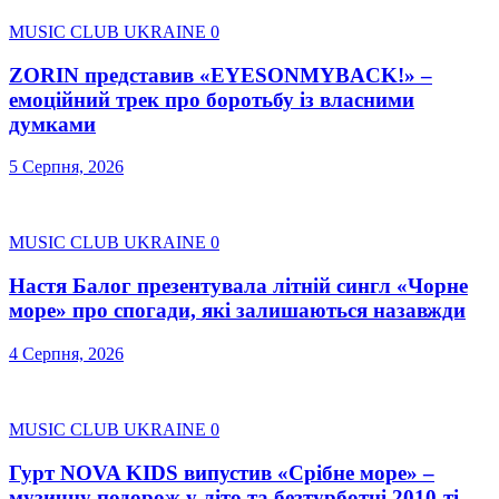
MUSIC CLUB UKRAINE
0
ZORIN представив «EYESONMYBACK!» –
емоційний трек про боротьбу із власними
думками
5 Серпня, 2026
MUSIC CLUB UKRAINE
0
Настя Балог презентувала літній сингл «Чорне
море» про спогади, які залишаються назавжди
4 Серпня, 2026
MUSIC CLUB UKRAINE
0
Гурт NOVA KIDS випустив «Срібне море» –
музичну подорож у літо та безтурботні 2010-ті