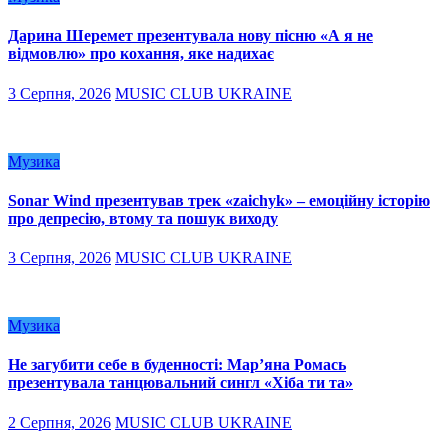
Дарина Шеремет презентувала нову пісню «А я не
відмовлю» про кохання, яке надихає
3 Серпня, 2026
MUSIC CLUB UKRAINE
Музика
Sonar Wind презентував трек «zaichyk» – емоційну історію
про депресію, втому та пошук виходу
3 Серпня, 2026
MUSIC CLUB UKRAINE
Музика
Не загубити себе в буденності: Мар’яна Ромась
презентувала танцювальний сингл «Хіба ти та»
2 Серпня, 2026
MUSIC CLUB UKRAINE