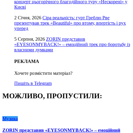
концерт цьогорічного благодійного туру «Нескорені» у
Києві
2 Січня, 2026
Сіра реальність: гурт Греблю Рве
презентував трек «Beautiful» про втому, впертість і рух
уперед
5 Серпня, 2026
ZORIN представив
«EYESONMYBACK!» – емоційний трек про боротьбу із
власними думками
РЕКЛАМА
Хочете розмістити матеріал?
Пишіть в Telegram
МОЖЛИВО, ПРОПУСТИЛИ:
Музика
ZORIN представив «EYESONMYBACK!» – емоційний