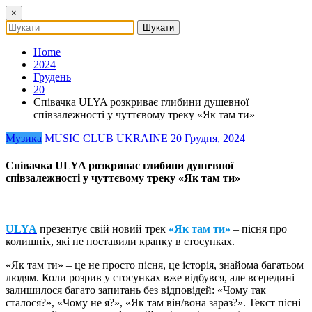
×
Home
2024
Грудень
20
Співачка ULYA розкриває глибини душевної
співзалежності у чуттєвому треку «Як там ти»
Музика
MUSIC CLUB UKRAINE
20 Грудня, 2024
Співачка ULYA розкриває глибини душевної
співзалежності у чуттєвому треку «Як там ти»
ULYA
презентує свій новий трек
«Як там ти»
– пісня про
колишніх, які не поставили крапку в стосунках.
«Як там ти» – це не просто пісня, це історія, знайома багатьом
людям. Коли розрив у стосунках вже відбувся, але всередині
залишилося багато запитань без відповідей: «Чому так
сталося?», «Чому не я?», «Як там він/вона зараз?». Текст пісні