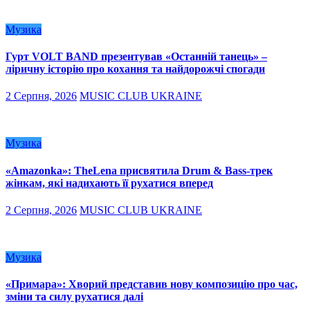
Музика
Гурт VOLT BAND презентував «Останній танець» –
ліричну історію про кохання та найдорожчі спогади
2 Серпня, 2026
MUSIC CLUB UKRAINE
Музика
«Amazonka»: TheLena присвятила Drum & Bass-трек
жінкам, які надихають її рухатися вперед
2 Серпня, 2026
MUSIC CLUB UKRAINE
Музика
«Примара»: Хворий представив нову композицію про час,
зміни та силу рухатися далі