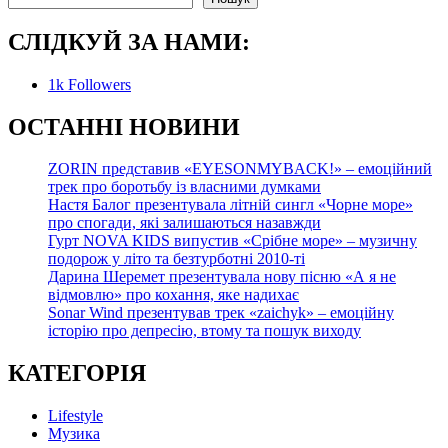
СЛІДКУЙ ЗА НАМИ:
1k
Followers
О
СТАННІ НОВИНИ
ZORIN представив «EYESONMYBACK!» – емоційний
трек про боротьбу із власними думками
Настя Балог презентувала літній сингл «Чорне море»
про спогади, які залишаються назавжди
Гурт NOVA KIDS випустив «Срібне море» – музичну
подорож у літо та безтурботні 2010-ті
Дарина Шеремет презентувала нову пісню «А я не
відмовлю» про кохання, яке надихає
Sonar Wind презентував трек «zaichyk» – емоційну
історію про депресію, втому та пошук виходу
КАТЕГОРІЯ
Lifestyle
Музика