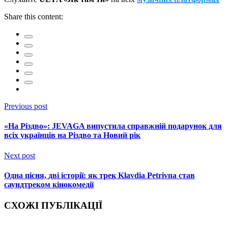
Share this content:
Previous post
«На Різдво»: JEVAGA випустила справжній подарунок для
всіх українців на Різдво та Новий рік
Next post
Одна пісня, дві історії: як трек Klavdia Petrivna став
саундтреком кінокомедії
СХОЖІ ПУБЛІКАЦІЇ