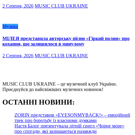
2 Серпня, 2026
MUSIC CLUB UKRAINE
Музика
МІЛЕЯ представила авторську пісню «Гіркий полин» про
кохання, що залишилося в минулому
2 Серпня, 2026
MUSIC CLUB UKRAINE
MUSIC CLUB UKRAINE – це музичний клуб України.
Приєднуйся до найсвіжіших музичних новинок!
О
СТАННІ НОВИНИ:
ZORIN представив «EYESONMYBACK!» – емоційний
трек про боротьбу із власними думками
Настя Балог презентувала літній сингл «Чорне море»
про спогади, які залишаються назавжди