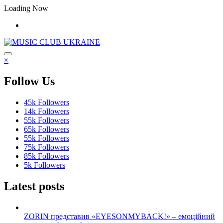
Перейти
Loading Now
до
контенту
×
Follow Us
45k
Followers
14k
Followers
55k
Followers
65k
Followers
55k
Followers
75k
Followers
85k
Followers
5k
Followers
Latest posts
ZORIN представив «EYESONMYBACK!» – емоційний