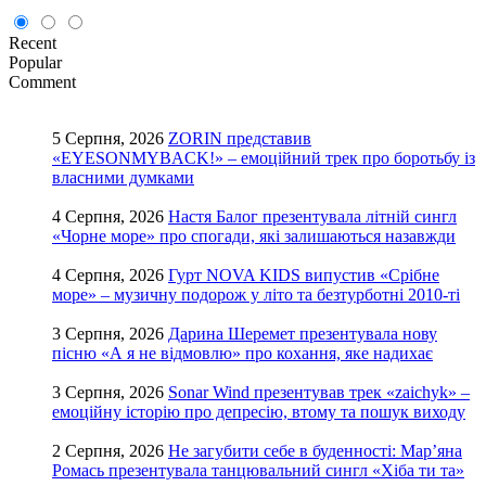
Recent
Popular
Comment
5 Серпня, 2026
ZORIN представив
«EYESONMYBACK!» – емоційний трек про боротьбу із
власними думками
4 Серпня, 2026
Настя Балог презентувала літній сингл
«Чорне море» про спогади, які залишаються назавжди
4 Серпня, 2026
Гурт NOVA KIDS випустив «Срібне
море» – музичну подорож у літо та безтурботні 2010-ті
3 Серпня, 2026
Дарина Шеремет презентувала нову
пісню «А я не відмовлю» про кохання, яке надихає
3 Серпня, 2026
Sonar Wind презентував трек «zaichyk» –
емоційну історію про депресію, втому та пошук виходу
2 Серпня, 2026
Не загубити себе в буденності: Мар’яна
Ромась презентувала танцювальний сингл «Хіба ти та»