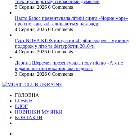
трек про боротьбу із власними думками
5 Серпня, 2026
0 Comments
Настя Балог презентувала літній сингл «Чорне море»
про спогади, які залишаються назавжди
4 Серпня, 2026
0 Comments
Гурт NOVA KIDS випустив «Срібне море» – музичну
подорож у літо та безтурботні 2010-ті
4 Серпня, 2026
0 Comments
Дарина Шеремет презентувала нову пісню «А я не
відмовлю» про кохання, яке надихає
3 Серпня, 2026
0 Comments
ГОЛОВНА
Lifestyle
БЛОГ
НОВИНКИ МУЗИКИ
КОНТАКТИ