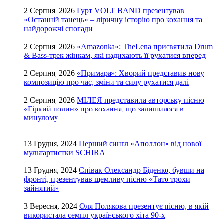
2 Серпня, 2026
Гурт VOLT BAND презентував
«Останній танець» – ліричну історію про кохання та
найдорожчі спогади
2 Серпня, 2026
«Amazonka»: TheLena присвятила Drum
& Bass-трек жінкам, які надихають її рухатися вперед
2 Серпня, 2026
«Примара»: Хворий представив нову
композицію про час, зміни та силу рухатися далі
2 Серпня, 2026
МІЛЕЯ представила авторську пісню
«Гіркий полин» про кохання, що залишилося в
минулому
13 Грудня, 2024
Перший сингл «Аполлон» від нової
мультартистки SCHIRA
13 Грудня, 2024
Співак Олександр Біденко, бувши на
фронті, презентував щемливу пісню «Тато трохи
зайнятий»
3 Вересня, 2024
Оля Полякова презентує пісню, в якій
використала семпл українського хіта 90-х