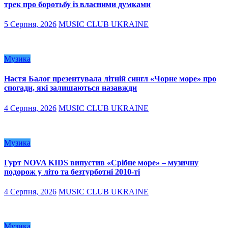
трек про боротьбу із власними думками
5 Серпня, 2026
MUSIC CLUB UKRAINE
Музика
Настя Балог презентувала літній сингл «Чорне море» про
спогади, які залишаються назавжди
4 Серпня, 2026
MUSIC CLUB UKRAINE
Музика
Гурт NOVA KIDS випустив «Срібне море» – музичну
подорож у літо та безтурботні 2010-ті
4 Серпня, 2026
MUSIC CLUB UKRAINE
Музика