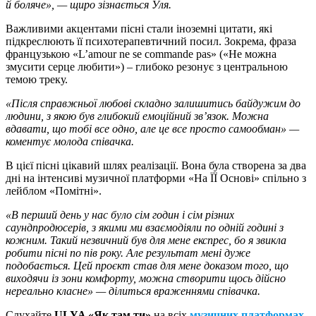
й боляче», — щиро зізнається Уля.
Важливими акцентами пісні стали іноземні цитати, які
підкреслюють її психотерапевтичний посил. Зокрема, фраза
французькою «L’amour ne se commande pas» («Не можна
змусити серце любити») – глибоко резонує з центральною
темою треку.
«Після справжньої любові складно залишитись байдужим до
людини, з якою був глибокий емоційний зв’язок. Можна
вдавати, що тобі все одно, але це все просто самообман» —
коментує молода співачка.
В цієї пісні цікавий шлях реалізації. Вона була створена за два
дні на інтенсиві музичної платформи «На ЇЇ Основі» спільно з
лейблом «Помітні».
«В перший день у нас було сім годин і сім різних
саундпродюсерів, з якими ми взаємодіяли по одній годині з
кожним. Такий незвичний був для мене експрес, бо я звикла
робити пісні по пів року. Але результат мені дуже
подобається. Цей проєкт став для мене доказом того, що
виходячи із зони комфорту, можна створити щось дійсно
нереально класне» — ділиться враженнями співачка.
Слухайте
ULYA «Як там ти»
на всіх
музичних платформах