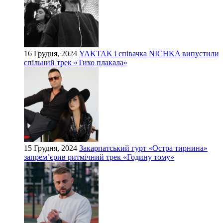
16 Грудня, 2024
YAKTAK і співачка NICHKA випустили
спільний трек «Тихо плакала»
15 Грудня, 2024
Закарпатський гурт «Остра тирнина»
запрем’єрив ритмічний трек «Годину тому»