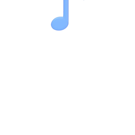
MUSIC CLUB UKRAINE – це музичний клуб України.
Приєднуйся до найсвіжіших музичних новинок!
О
СТАННІ НОВИНИ:
«Ой там на горі»: KristiAna створила сучасне
аранжування відомої української народної пісні
«Стерти чат»: MAX BARSKIH продовжує формувати
нову музичну главу історією про сучасне кохання
VIDOMA представила «Ніжність між рядками» – пісню
про почуття, які живуть у мовчанні