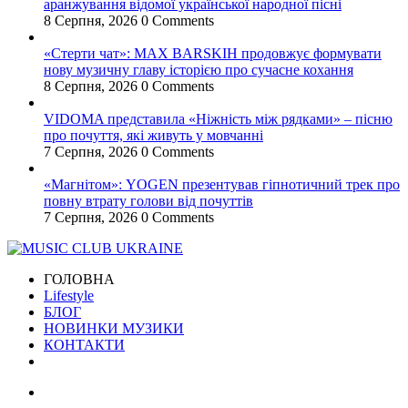
аранжування відомої української народної пісні
8 Серпня, 2026
0 Comments
«Стерти чат»: MAX BARSKIH продовжує формувати
нову музичну главу історією про сучасне кохання
8 Серпня, 2026
0 Comments
VIDOMA представила «Ніжність між рядками» – пісню
про почуття, які живуть у мовчанні
7 Серпня, 2026
0 Comments
«Магнітом»: YOGEN презентував гіпнотичний трек про
повну втрату голови від почуттів
7 Серпня, 2026
0 Comments
ГОЛОВНА
Lifestyle
БЛОГ
НОВИНКИ МУЗИКИ
КОНТАКТИ