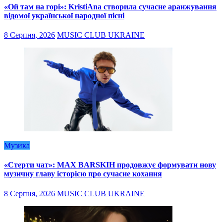
«Ой там на горі»: KristiAna створила сучасне аранжування
відомої української народної пісні
8 Серпня, 2026
MUSIC CLUB UKRAINE
Музика
«Стерти чат»: MAX BARSKIH продовжує формувати нову
музичну главу історією про сучасне кохання
8 Серпня, 2026
MUSIC CLUB UKRAINE