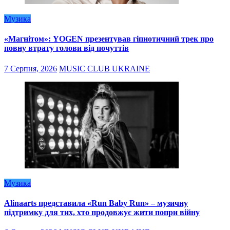
Музика
«Магнітом»: YOGEN презентував гіпнотичний трек про
повну втрату голови від почуттів
7 Серпня, 2026
MUSIC CLUB UKRAINE
Музика
Alinaarts представила «Run Baby Run» – музичну
підтримку для тих, хто продовжує жити попри війну