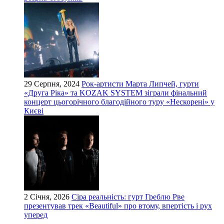
29 Серпня, 2024
Рок-артисти Марта Липчей, гурти
«Друга Ріка» та KOZAK SYSTEM зіграли фінальний
концерт цьогорічного благодійного туру «Нескорені» у
Києві
2 Січня, 2026
Сіра реальність: гурт Греблю Рве
презентував трек «Beautiful» про втому, впертість і рух
уперед