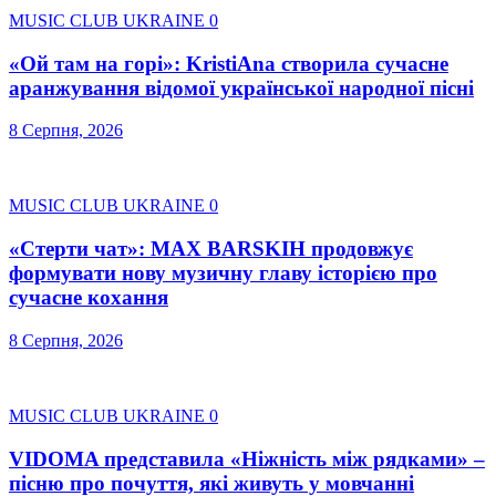
MUSIC CLUB UKRAINE
0
«Ой там на горі»: KristiAna створила сучасне
аранжування відомої української народної пісні
8 Серпня, 2026
MUSIC CLUB UKRAINE
0
«Стерти чат»: MAX BARSKIH продовжує
формувати нову музичну главу історією про
сучасне кохання
8 Серпня, 2026
MUSIC CLUB UKRAINE
0
VIDOMA представила «Ніжність між рядками» –
пісню про почуття, які живуть у мовчанні