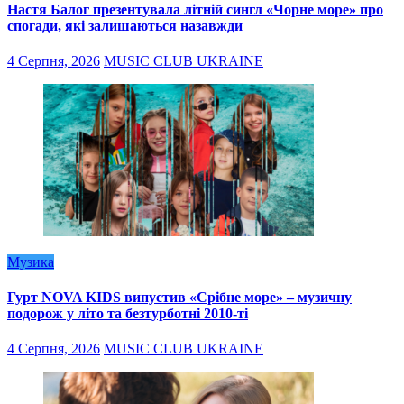
Настя Балог презентувала літній сингл «Чорне море» про
спогади, які залишаються назавжди
4 Серпня, 2026
MUSIC CLUB UKRAINE
Музика
Гурт NOVA KIDS випустив «Срібне море» – музичну
подорож у літо та безтурботні 2010-ті
4 Серпня, 2026
MUSIC CLUB UKRAINE