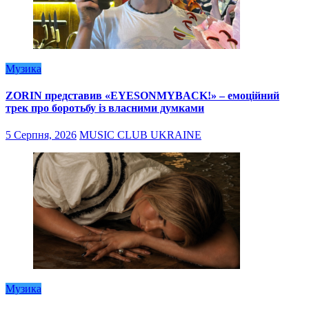
Музика
ZORIN представив «EYESONMYBACK!» – емоційний
трек про боротьбу із власними думками
5 Серпня, 2026
MUSIC CLUB UKRAINE
Музика