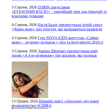
5 Серпня, 2026
ZORIN представив
«EYESONMYBACK!» – емоційний трек про боротьбу із
власними думками
4 Серпня, 2026
Настя Балог презентувала літній сингл
«Чорне море» про спогади, які залишаються назавжди
4 Серпня, 2026
Гурт NOVA KIDS випустив «Срібне
море» – музичну подорож у літо та безтурботні 2010-ті
3 Серпня, 2026
Дарина Шеремет презентувала нову
пісню «А я не відмовлю» про кохання, яке надихає
13 Грудня, 2024
Перший сингл «Аполлон» від нової
мультартистки SCHIRA