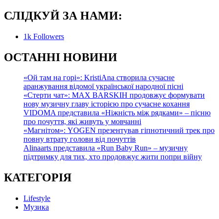
СЛІДКУЙ ЗА НАМИ:
1k
Followers
О
СТАННІ НОВИНИ
«Ой там на горі»: KristiAna створила сучасне
аранжування відомої української народної пісні
«Стерти чат»: MAX BARSKIH продовжує формувати
нову музичну главу історією про сучасне кохання
VIDOMA представила «Ніжність між рядками» – пісню
про почуття, які живуть у мовчанні
«Магнітом»: YOGEN презентував гіпнотичний трек про
повну втрату голови від почуттів
Alinaarts представила «Run Baby Run» – музичну
підтримку для тих, хто продовжує жити попри війну
КАТЕГОРІЯ
Lifestyle
Музика