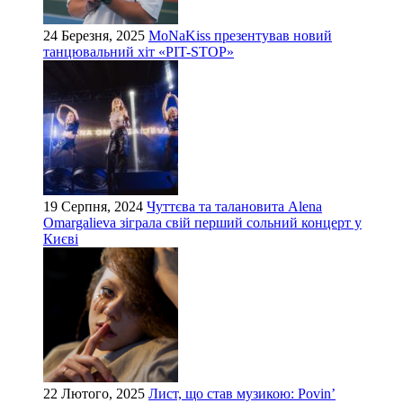
24 Березня, 2025
MoNaKiss презентував новий
танцювальний хіт «PIT-STOP»
19 Серпня, 2024
Чуттєва та талановита Alena
Omargalieva зіграла свій перший сольний концерт у
Києві
22 Лютого, 2025
Лист, що став музикою: Povin’