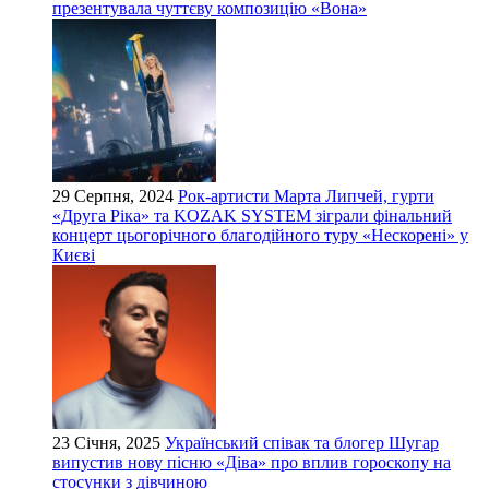
презентувала чуттєву композицію «Вона»
29 Серпня, 2024
Рок-артисти Марта Липчей, гурти
«Друга Ріка» та KOZAK SYSTEM зіграли фінальний
концерт цьогорічного благодійного туру «Нескорені» у
Києві
23 Січня, 2025
Український співак та блогер Шугар
випустив нову пісню «Діва» про вплив гороскопу на
стосунки з дівчиною