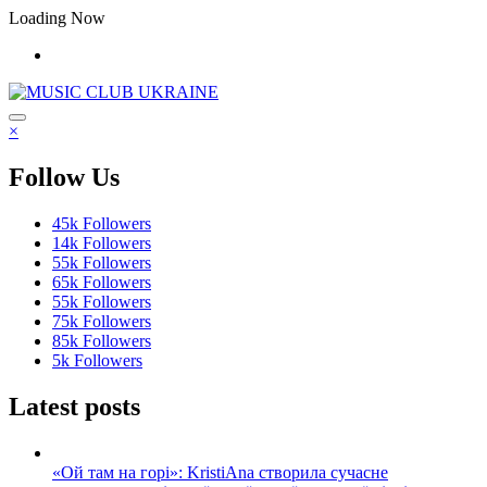
Перейти
Loading Now
до
контенту
×
Follow Us
45k
Followers
14k
Followers
55k
Followers
65k
Followers
55k
Followers
75k
Followers
85k
Followers
5k
Followers
Latest posts
«Ой там на горі»: KristiAna створила сучасне