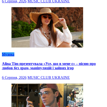
6 Серпня, 2026
MUSIC CLUB UKRAINE
Музика
Alina Tim презентувала «Усе, що в мене є» – пісню про
любов без драм, маніпуляцій і зайвих ігор
6 Серпня, 2026
MUSIC CLUB UKRAINE