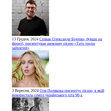
13 Грудня, 2024
Співак Олександр Біденко, бувши на
фронті, презентував щемливу пісню «Тато трохи
зайнятий»
3 Вересня, 2024
Оля Полякова презентує пісню, в якій
використала семпл українського хіта 90-х