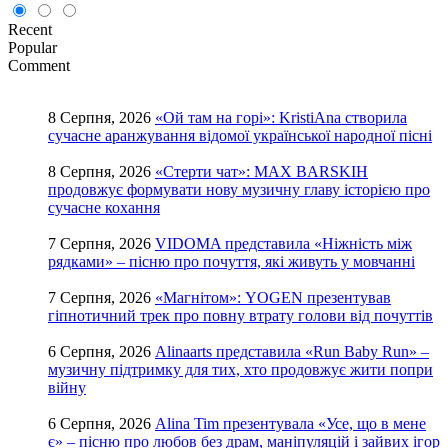
Recent
Popular
Comment
8 Серпня, 2026
«Ой там на горі»: KristiAna створила
сучасне аранжування відомої української народної пісні
8 Серпня, 2026
«Стерти чат»: MAX BARSKIH
продовжує формувати нову музичну главу історією про
сучасне кохання
7 Серпня, 2026
VIDOMA представила «Ніжність між
рядками» – пісню про почуття, які живуть у мовчанні
7 Серпня, 2026
«Магнітом»: YOGEN презентував
гіпнотичний трек про повну втрату голови від почуттів
6 Серпня, 2026
Alinaarts представила «Run Baby Run» –
музичну підтримку для тих, хто продовжує жити попри
війну
6 Серпня, 2026
Alina Tim презентувала «Усе, що в мене
є» – пісню про любов без драм, маніпуляцій і зайвих ігор